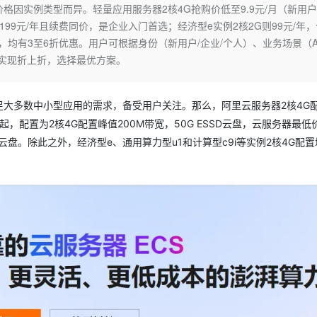
Deepseek-v4-pro
HappyHors
格因实例类型而异。轻量应用服务器2核4G抢购价低至9.9元/月（新用
同享
万小智 AI 建站低至 15元/月
Qoder CN
AI 短剧/漫剧
云原生数据库 
快递物流查询
WordPress
成为服务伙
高校合作
199元/年且续费同价，是企业入门首选；经济型e实例2核2G则99元/年，
点，立即开启云上创新
覆盖公网/内网、递归/权威、移动APP等全场景解析服务
送.CN域名，送备案服务码
基于千问大模型等，支持代码智能生成、研发智能问答
AI助力短剧
态智能体模型
旗舰 MoE 大模型，百万上下文与顶尖推理能力
图生视频，流
Ubuntu
求，均有3至6折优惠。用户可根据身份（新用户/企业/个人）、业务场景（A
服务生态伙伴
云工开物
企业应用
Works
Night Plan 支持 Qwen 3.8-Max
云原生大数据计算服务 MaxCompute
AI 办公
容器服务 Kub
NEW
券实现折上折，选择最优方案。
GLM-5.2
Wan2.7-T
Red Hat
30+ 款产品免费体验
Data Agent 驱动的一站式 Data+AI 开发治理平台
夜间 5 折，Qwen/Meoo/TokenPlan 客户专享
面向分析的企业级SaaS模式云数据仓库
AI智能应用
提供一站式管
科研合作
视觉 Coding、空间感知、多模态思考等全面升级
1M上下文，专为长程任务能力而生
ERP
堂（旗舰版）
SUSE
智能客服
足大多数中小型应用的需求，备受用户关注。那么，阿里云服务器2核4G
CRM
防护产品
2个月
自动承接线索
，配置为2核4G配置峰值200M带宽，50G ESSD云盘，云服务器最低
建站小程序
OA 办公系统
AI 应用构建
大模型原生
ntry云盘。除此之外，经济型e、通用算力型u1和计算型c9i等实例2核4G配
力提升
财税管理
模板建站
Qoder
大模型服务平台百炼-应用模版
HOT
NEW
面向真实软件
个人版上线、团队版降价；千问3.8-Max首发发尝鲜
丰富多元化的应用模版和解决方案
400电话
定制建站
万有无界
大模型服务平台百炼-智能体
方案
广告营销
模板小程序
的模型效果
灵活可视化地构建企业级 Agent
定制小程序
秒悟
人工智能平台 PAI
APP 开发
云端极速 AI 
新一代 AI 视频生成模型，深度适配广告营销等场景
AI Native 的算法工程平台，一站式完成建模、训练、推理服务部署
建站系统