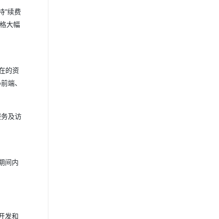
持“续费
价格大幅
在的资
b前端、
服务及访
期间内
用开发和