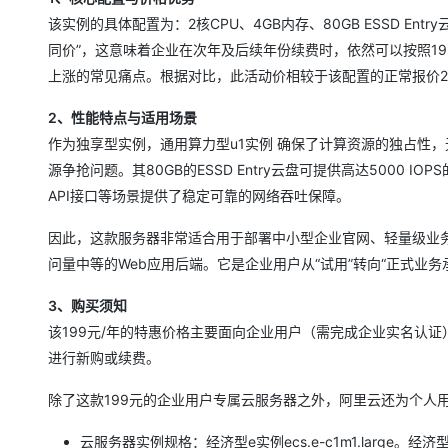
该实例的具体配置为：2核CPU、4GB内存、80GB ESSD En
同价”，这意味着企业在次年及后续年份续费时，依然可以按照1
上涨的常见痛点。根据对比，此活动价相较于该配置的正常报价223
2、性能特点与适用场景
作为独享型实例，通用算力型u1实例 确保了计算资源的独占性
源争抢问题。其80GB的ESSD Entry云盘可提供高达5000
API接口等场景提供了稳定可靠的网络吞吐保障。
因此，这款服务器非常适合用于部署中小型企业官网、轻量级业务系统（
问量中等的Web应用后端。它是企业用户从“试用”转向“正式业
3、购买须知
该199元/年的特惠价格主要面向企业用户（需完成企业实名认证
进行新购或续费。
除了这款199元的企业用户专属云服务器之外，阿里云还为个人用
云服务器实例规格：经济型e实例ecs.e-c1m1.larg