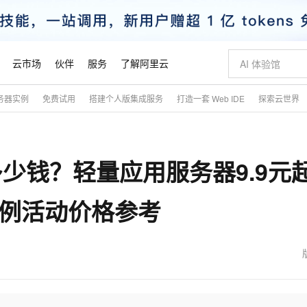
云市场
伙伴
服务
了解阿里云
务器实例
免费试用
搭建个人版集成服务
打造一套 Web IDE
探索云世界
AI 特惠
数据与 API
成为产品伙伴
企业增值服务
最佳实践
价格计算器
AI 场景体
基础软件
产品伙伴合
阿里云认证
市场活动
配置报价
大模型
自助选配和估算价格
新方式
睿译宝，AI翻译排版一步到位
智启 AI 普惠权益
产品生态集成认证中心
企业支持计划
云上春晚
域名与网站
千问官方 MaaS 平台，为开发者和 Agent 而生，新用户赠送 1 亿 + tokens 额度
Qwen Aud
AI Coding
阿里云Maa
2026 阿里云
云服务器 E
为企业打
数据集
Windows
大模型认证
模型
NEW
NEW
多少钱？轻量应用服务器9.9元
交付可用成果
值低价云产品抢先购
上传文档即自动完成翻译和格式还原
至高享 1亿+免费 tokens，加速 Al 应用落地
提供智能易用的域名与建站服务
智能编程，一键
安全可靠、
产品生态伙伴
专家技术服务
云上奥运之旅
弹性计算合作
阿里云中企出
手机三要素
宝塔 Linux
全部认证
价格优势
有专属领域专家
GLM-5.2：长任务时代开源旗舰模型
阿里云 OPC 创新助力计划
千问大模型
即刻拥有 DeepS
AI 电商营销
对象存储 O
大模型
产品生态伙伴工作台
企业增值服务台
云栖战略参考
云存储合作计
云栖大会
身份实名认证
CentOS
训练营
实例活动价格参考
推动算力普惠，释放技术红利
最高返9万
多领域专家智能体,一键组建 AI 虚拟交付团队
快速构建应用程序和网站，即刻迈出上云第一步
至高百万元 Token 补贴，加速一人公司成长
多元化、高性能、安全可靠的大模型服务
真正可用的 1M 上下文,一次完成代码全链路开发
轻松解锁专属 Dee
从图文生成到
云上的中国
数据库合作计
活动全景
短信
Docker
图片和
站式影视创作平台
Hermes Agent，打造自进化智能体
Token Plan 模型订阅计划
数字证书管理服务（原SSL证书）
5 分钟轻松部署
AI 广告创作
无影云电脑
企业成长
NEW
信息公告
看见新力量
云网络合作计
OCR 文字识别
JAVA
证享300元代金券
可视化编排打通从文字构思到成片全链路闭环
全托管，含MySQL、PostgreSQL、SQL Server、MariaDB多引擎
自主进化，持久记忆，越用越聪明
Qwen3.8-Max 首发尝鲜，限时加量 10 倍，夜间低至2折
实现全站HTTPS，呈现可信的WEB访问
图文、视频一
随时随地安
魔搭 Mode
Kimi-K3
HappyHors
NEW
loud
服务实践
官网公告
金融模力时刻
Salesforce O
版
发票查验
全能环境
Claude Code + GStack 打造工程团队
千问办公，限时限量积分加倍
Qoder
低代码高效构
AI 建站
短信服务
型
NEW
作计划
Kimi 最新旗舰模型，长程编程与推理利器
让文字生成流
计划
创新中心
魔搭 ModelSc
健康状态
理服务
让AI从“聊天伙伴”进化为能干活的“数字员工”
安装技能 GStack，拥有专属 AI 工程团队
你的AI工作搭子，覆盖日常办公高频场景
面向真实软件的智能体编程平台
0 代码专业建
客户案例
天气预报查询
操作系统
态合作计划