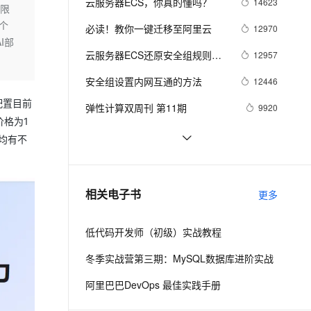
安全
云服务器ECS，你真的懂吗？
14623
我要投诉
e-1.1-I2V
Cosyvoice-V3-Flash
户限
PolarDB
上云场景组合购
Milvus 弹性伸缩功能新增节
伴
个
漫剧创作，剧本、分镜、视频高效生成
100%兼容MySQL、PostgreSQL，兼容Oracle，支持集中和分布式
覆盖90%+业务场景，专享组合折扣价
点支持范围
畅自然，细节丰富
高表现力语音合成大模型，语音克隆听感自然
必读！教你一键迁移至阿里云
12970
VPN
I部
ernetes 版 ACK
云聚AI 严选权益
云服务器ECS还原安全组规则功
AI 原生数据库服务发布
12957
SSL 证书
2V
Fun-ASR
，一键激活高效办公新体验
理容器应用的 K8s 服务
精选AI产品，从模型到应用全链提效
Agent 数据网关
能介绍 安全组规则的备份与还原
文戏情感细腻自然，动作戏激烈拳拳到肉，实现更强表演能力
支持中英文自由切换，具备更强的噪声鲁棒性
安全组设置内网互通的方法
堡垒机
12446
AI 用量加速计划
云原生数据库 PolarDB
配置目前
防火墙
弹性计算双周刊 第11期
9920
、识别商机，让客服更高效、服务更出色。
新老同享，达量后返
Agentic Database 发布
价格为1
主机安全
应用
云服务器ECS安全组实践(二）
5878
置均有不
[新品发布]全球首个百万IOPS云盘
5575
千问办公
NEW
AI 应用及服务市场
来了 阿里云推出超高性能云盘
的智能体编程平台
一站式AI生产力平台
ECS设置时区与时间
5141
相关电子书
ESSD
更多
AI 应用
伶鹊
企业级人与Agent协作平台，接入和调度多个数字员工
智能客服平台，对话机器人、对话分析、智能外呼
大模型
低代码开发师（初级）实战教程
大模型服务平台百炼 - 全妙
自然语言处理
冬季实战营第三期：MySQL数据库进阶实战
应用创作平台
多模态内容创作工具，已接入 DeepSeek
数据标注
阿里巴巴DevOps 最佳实践手册
机器学习