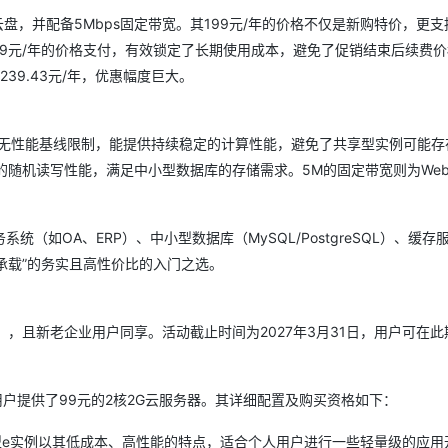
try云盘，并配备5Mbps固定带宽。其199元/年的价格不仅是新购特价，更支
99元/年的价格支付，有效锁定了长期使用成本，避免了促销结束后续费
9.43元/年，优惠幅度巨大。
，无性能基线限制，能提供持续稳定的计算性能，避免了共享型实例可能存
 IOPS的随机读写性能，满足中小型数据库的存储需求。5M的固定带宽则为We
如OA、ERP）、中小型数据库（MySQL/PostgreSQL）、缓存
务承载”的务实且高性价比的入门之选。
），且新老企业用户同享。活动截止时间为2027年3月31日，用户可在此
户提供了99元的2核2G云服务器。其详细配置及购买资格如下：
e。经济型e实例以其低成本、高性能的特点，适合个人用户进行一些轻量级的应