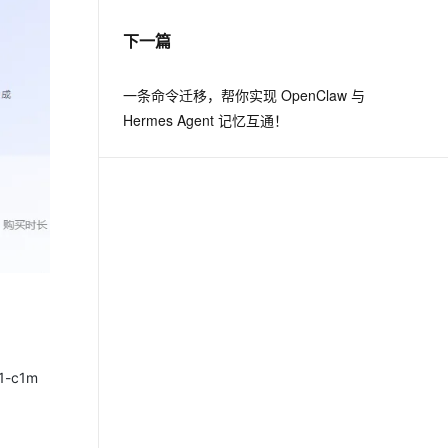
下一篇
息提取
与 AI 智能体进行实时音视频通话
从文本、图片、视频中提取结构化的属性信息
构建支持视频理解的 AI 音视频实时通话应用
一条命令迁移，帮你实现 OpenClaw 与
t.diy 一步搞定创意建站
构建大模型应用的安全防护体系
Hermes Agent 记忆互通！
通过自然语言交互简化开发流程,全栈开发支持
通过阿里云安全产品对 AI 应用进行安全防护
-c1m