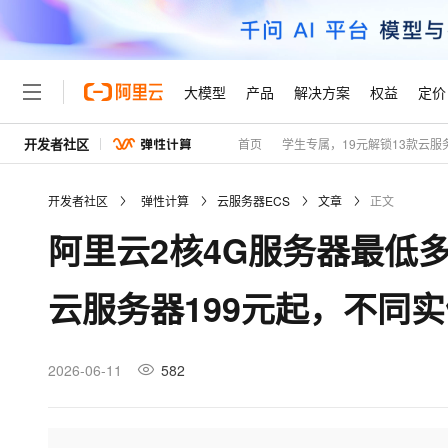
大模型
产品
解决方案
权益
定价
开发者社区
首页
学生专属，19元解锁13款云服
大模型
产品
解决方案
权益
定价
云市场
伙伴
服务
了解阿里云
精选产品
精选解决方案
普惠上云
产品定价
精选商城
成为销售伙伴
售前咨询
为什么选择阿里云
千问AI平台
开发者社区
弹性计算
云服务器ECS
文章
正文
了解云产品的定价详情
大模型服务平台百炼
千问办公，解锁你的工作
普惠上云 官方力荐
分销伙伴
在线服务
网站建设
什么是云计算
大
阿里云2核4G服务器最低
大模型服务与应用平台
企业级Agent产品，直接
云服务器38元/年起，超
咨询伙伴
多端小程序
技术领先
云上成本管理
售后服务
轻量应用服务器
Agency Agents：拥
官方推荐返现计划
大模型
精选产品
精选解决方案
Salesforce 国际版订阅
稳定可靠
云服务器199元起，不同
管理和优化成本
推荐新用户得奖励，单订单
销售伙伴合作计划
自助服务
友盟天域
安全合规
人工智能与机器学习
AI
文本生成
云数据库 RDS
HappyHorse 打造一
云工开物
无影生态合作计划
在线服务
观测云
分析师报告
高校专属算力普惠，学生认
计算
互联网应用开发
2026-06-11
582
Qwen3.8-Max
HOT
Salesforce On Alibaba C
工单服务
Tuya 物联网平台阿里云
研究报告与白皮书
人工智能平台 PAI
快速拥有专属 OpenClaw
大模
Consulting Partner 合
大数据
容器
智能体时代全能旗舰模型
免费试用
短信专区
一站式AI开发、训练和推
蓝凌 OA
AI 大模型销售与服务生
现代化应用