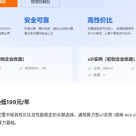
AI 应用
10分钟微调：让0.6B模型媲美235B模
多模态数据信
型
依托云原生高可用架构,实现Dify私有化部署
用1%尺寸在特定领域达到大模型90%以上效果
一个 AI 助手
超强辅助，Bol
即刻拥有 DeepSeek-R1 满血版
在企业官网、通讯软件中为客户提供 AI 客服
多种方案随心选，轻松解锁专属 DeepSeek
低199元/年
极具性价比且性能稳定的长期选择。通用算力型u1实例 (规格 ecs.u1
的算力基础。