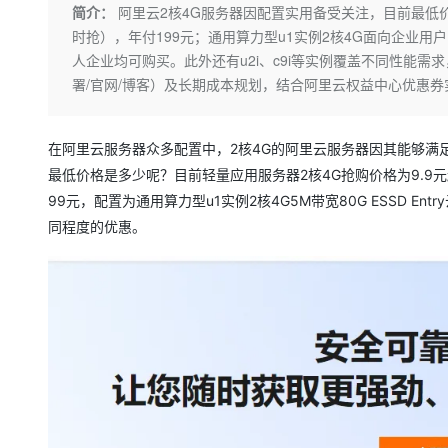
存储
天池大赛
Qwen3.7-Plus
简介：
阿里云2核4G服务器因配置实用备受关注，目前最低价
云解析DNS
解决方案免费试用 新老
电子合同
时抢），年付199元；通用算力型u1实例2核4G面向企业用户
最高领取价值200元试用
能看、能想、能动手的多模
安全
网络与CDN
AI 算法大赛
畅捷通
人企业均可购买。此外还有u2i、c9i等实例覆盖不同性能需
大数据开发治理平台 Data
AI 产品 免费试用
网络
安全
云开发大赛
署/官网/博客）及长期成本规划，结合阿里云权益中心优惠
Qwen3-VL-Plus
Tableau 订阅
1亿+ 大模型 tokens 和 
可观测
入门学习赛
中间件
AI空中课堂在线直播课
云防火墙
140+云产品 免费试用
在阿里云服务器众多配置中，2核4G的阿里云服务器因其能够满
上云与迁云
云原生的云上边界网络安全
产品新客免费试用，最长1
数据库
最低价格是多少呢？目前轻量应用服务器2核4G抢购价格为9.9元起
生态解决方案
大模型服务
企业出海
大模型ACA认证体验
99元，配置为通用算力型u1实例2核4G5M带宽80G ESSD E
大数据计算
助力企业全员 AI 认知与能
行业生态解决方案
同程度的优惠。
千问AI平台-Token Plan
政企业务
媒体服务
开发者生态解决方案
企业服务与云通信
千问AI平台-模型体验
AI 开发和 AI 应用解决
在线体验全尺寸、多种模态
域名与网站
Happy 系列大模型
终端用户计算
Serverless
开发工具