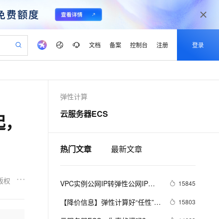
文档
备案
控制台
注册
登录
验
作计划
器
AI 活动
专业服务
服务伙伴合作计划
开发者社区
加入我们
产品动态
服务平台百炼
阿里云 OPC 创新助力计划
弹性计算
一站式生成采购清单，支持单品或批量购买
io：打造专属 AI 语音助手
S产品伙伴计划（繁花）
峰会
CS
造的大模型服务与应用开发平台
一句话生成原生可编辑精美 PPT 文稿
AI 生产力先锋
Al MaaS 服务伙伴赋能合作
域名
博文
Careers
至高可申请百万元
Qwen3.8-Max 模型上线
云服务器ECS
起，
开启高性价比 AI 编程新体验
弹性可伸缩的云计算服务
Qwen-Audio-3.0-Realtime 端到端实时语音角色扮演
输入一句话想法, 轻松生成专业的 PPT
先锋实践拓展 AI 生产力的边界
Token 补贴，五大权
计划
海大会
伙伴信用分合作计划
商标
问答
社会招聘
益加速 OPC 成功
eek-V4-Pro
SS
一键部署幻兽帕鲁游戏服务器
飞天发布时刻
HOT
Open Search 向量检索版支
划
备案
电子书
校园招聘
pSeek-V4-Pro
视频创作，一键激活电商全链路生产力
稳定、安全、高性价比、高性能的云存储服务
一键购买专属联机服务器，轻松开启游戏
所见，即是所愿
持视频检索 Pipeline 功能
热门文章
最新文章
更多支持
划
公司注册
镜像站
视频生成
语音识别与合成
专属 QwenPaw
漫剧工坊：一站式动画创作平台
AI 实训营
HOT
应用身份服务 (IDaaS)
合作伙伴培训与认证
划
上云迁移
站生成，高效打造优质广告素材
全接入的云上超级电脑
从聊天伙伴进化为能主动干活的本地数字员工
快速生产连贯的高质量长漫剧
从基础到进阶，Agent 创客手把手教你
OpenClaw 管理能力上线
版权
VPC实例公网IP转弹性公网IP功
lScope
15845
我要反馈
e-1.1-T2V
Qwen3-TTS-Flash
查询合作伙伴
n Alibaba Cloud ISV 合作
代维服务
能
建企业门户网站
10 分钟搭建微信、支付宝小程序
MaxCompute MaxFrame 提
畅细腻的高质量视频
离线语音合成大模型，多语言方言自适应，低延迟高稳定
【降价信息】弹性计算好“任性”，
15803
创新加速
ope
登录合作伙伴管理后台
我要建议
站，无忧落地极速上线
以可视化方式快速构建移动和 PC 门户网站
国内短信简单易用，安全可靠，秒级触达，全球覆盖200+国家和地区。
高效部署网站，快速应用到小程序
供自动弹性内存功能
ECS又降价了~