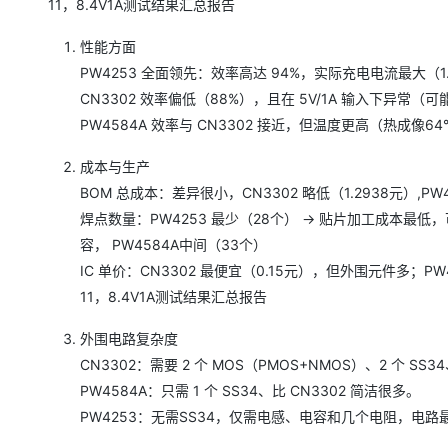
11，8.4V1A测试结果汇总报告
性能方面
PW4253 全面领先：效率高达 94%，实际充电电流最大（
CN3302 效率偏低（88%），且在 5V/1A 输入下异
PW4584A 效率与 CN3302 接近，但温度更高（热成像
成本与生产
BOM 总成本：差异很小，CN3302 略低（1.2938元）,PW45
焊点数量：PW4253 最少（28个） → 贴片加工成本最低，
容， PW4584A中间（33个）
IC 单价：CN3302 最便宜（0.15元），但外围元件多；P
11，8.4V1A测试结果汇总报告
外围电路复杂度
CN3302：需要 2 个 MOS（PMOS+NMOS）、2 个
PW4584A：只需 1 个 SS34、比 CN3302 简洁很多。
PW4253：无需SS34，仅需电感、电容和几个电阻，电