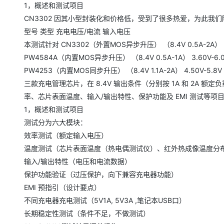
大模型解决方案
1，概述和测试项目
CN3302 因其小型封装化和价格低，受到了很多热爱，为此我
迁移与运维管理
快速部署 Dify，高效搭建 
型号 类型 充电电压/电流 输入电压
专有云
本测试针对 CN3302（外置MOS异步升压） （8.4V 0.5A-2A） 2.
PW4584A（内置MOS异步升压） （8.4V 0.5A-1A） 3.60V-6.
10 分钟在聊天系统中增加
PW4253（内置MOS同步升压） （8.4V 1.1A-2A） 4.50V-5.8V
三款充电管理芯片，在 8.4V 输出条件（分别按 1A 和 2A 
率、芯片表面温度、输入/输出特性、保护功能及 EMI 测试等
1，概述和测试项目
测试分为六大模块：
效率测试（额定输入电压）
温度测试（芯片表面温度（热电偶测试仪）、红外热成像温度分
输入/输出特性（电压和电流数据）
保护功能验证（过压保护，向下兼容充电器功能）
EMI 预指引（设计要点）
不同充电器充电测试（5V1A, 5V3A ,笔记本USB口）
长期稳定性测试（条件不足，不做测试）