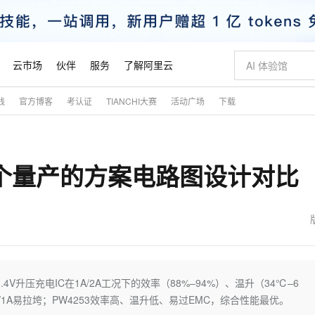
云市场
伙伴
服务
了解阿里云
践
官方博客
考认证
TIANCHI大赛
活动广场
下载
AI 特惠
数据与 API
成为产品伙伴
企业增值服务
最佳实践
价格计算器
AI 场景体
基础软件
产品伙伴合
阿里云认证
市场活动
配置报价
大模型
自助选配和估算价格
新方式
睿译宝，AI翻译排版一步到位
智启 AI 普惠权益
产品生态集成认证中心
企业支持计划
云上春晚
域名与网站
千问官方 MaaS 平台，为开发者和 Agent 而生，新用户赠送 1 亿 + tokens 额度
Qwen Aud
AI Coding
阿里云Maa
2026 阿里云
云服务器 E
为企业打
数据集
Windows
大模型认证
模型
NEW
NEW
6个量产的方案电路图设计对比
交付可用成果
值低价云产品抢先购
上传文档即自动完成翻译和格式还原
至高享 1亿+免费 tokens，加速 Al 应用落地
提供智能易用的域名与建站服务
智能编程，一键
安全可靠、
产品生态伙伴
专家技术服务
云上奥运之旅
弹性计算合作
阿里云中企出
手机三要素
宝塔 Linux
全部认证
价格优势
有专属领域专家
GLM-5.2：长任务时代开源旗舰模型
阿里云 OPC 创新助力计划
千问大模型
即刻拥有 DeepS
AI 电商营销
对象存储 O
大模型
产品生态伙伴工作台
企业增值服务台
云栖战略参考
云存储合作计
云栖大会
身份实名认证
CentOS
训练营
推动算力普惠，释放技术红利
最高返9万
多领域专家智能体,一键组建 AI 虚拟交付团队
快速构建应用程序和网站，即刻迈出上云第一步
至高百万元 Token 补贴，加速一人公司成长
多元化、高性能、安全可靠的大模型服务
真正可用的 1M 上下文,一次完成代码全链路开发
轻松解锁专属 Dee
从图文生成到
云上的中国
数据库合作计
活动全景
短信
Docker
图片和
站式影视创作平台
Hermes Agent，打造自进化智能体
Token Plan 模型订阅计划
数字证书管理服务（原SSL证书）
5 分钟轻松部署
AI 广告创作
无影云电脑
企业成长
NEW
信息公告
看见新力量
云网络合作计
OCR 文字识别
JAVA
证享300元代金券
可视化编排打通从文字构思到成片全链路闭环
全托管，含MySQL、PostgreSQL、SQL Server、MariaDB多引擎
自主进化，持久记忆，越用越聪明
Qwen3.8-Max 首发尝鲜，限时加量 10 倍，夜间低至2折
实现全站HTTPS，呈现可信的WEB访问
图文、视频一
随时随地安
魔搭 Mode
Kimi-K3
HappyHors
NEW
loud
服务实践
官网公告
金融模力时刻
Salesforce O
版
发票查验
全能环境
Claude Code + GStack 打造工程团队
千问办公，限时限量积分加倍
Qoder
低代码高效构
AI 建站
短信服务
8.4V升压充电IC在1A/2A工况下的效率（88%–94%）、温升（34℃–6
型
NEW
作计划
Kimi 最新旗舰模型，长程编程与推理利器
让文字生成流
计划
创新中心
魔搭 ModelSc
健康状态
理服务
让AI从“聊天伙伴”进化为能干活的“数字员工”
安装技能 GStack，拥有专属 AI 工程团队
你的AI工作搭子，覆盖日常办公高频场景
面向真实软件的智能体编程平台
0 代码专业建
V1A易拉垮；PW4253效率高、温升低、易过EMC，综合性能最优。
客户案例
天气预报查询
操作系统
态合作计划