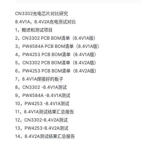
存储
天池大赛
Qwen3.7-Plus
云解析DNS
解决方案免费试用 新老
电子合同
最高领取价值200元试用
能看、能想、能动手的多模
安全
网络与CDN
CN3302充电芯片对比研究
AI 算法大赛
畅捷通
8.4V1A，8.4V2A充电测试对比
大数据开发治理平台 Data
AI 产品 免费试用
网络
安全
云开发大赛
Qwen3-VL-Plus
Tableau 订阅
1，概述和测试项目
1亿+ 大模型 tokens 和 
可观测
入门学习赛
2，CN3302 PCB BOM清单（8.4V1A版）
中间件
AI空中课堂在线直播课
云防火墙
140+云产品 免费试用
3，PW4584A PCB BOM清单（8.4V1A版）
上云与迁云
云原生的云上边界网络安全
产品新客免费试用，最长1
数据库
4，PW4253 PCB BOM清单（8.4V1A版）
生态解决方案
大模型服务
企业出海
5，CN3302 PCB BOM清单（8.4V2A版）
大模型ACA认证体验
大数据计算
助力企业全员 AI 认知与能
6，PW4253 PCB BOM清单（8.4V2A版）
行业生态解决方案
千问AI平台-Token Plan
政企业务
媒体服务
7，8.4V1A焊接好的板子
开发者生态解决方案
8，CN3302 -8.4V1A测试
企业服务与云通信
千问AI平台-模型体验
AI 开发和 AI 应用解决
9，PW4584A -8.4V1A测试
在线体验全尺寸、多种模态
域名与网站
10，PW4253 -8.4V1A测试
11，8.4V1A测试结果汇总报告
Happy 系列大模型
终端用户计算
12，CN3302-8.4V2A测试
Serverless
13，PW4253-8.4V2A测试
14，8.4V2A测试结果汇总报告
开发工具