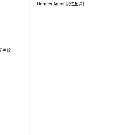
Hermes Agent 记忆互通！
息提取
与 AI 智能体进行实时音视频通话
从文本、图片、视频中提取结构化的属性信息
构建支持视频理解的 AI 音视频实时通话应用
t.diy 一步搞定创意建站
构建大模型应用的安全防护体系
通过自然语言交互简化开发流程,全栈开发支持
通过阿里云安全产品对 AI 应用进行安全防护
涵盖效