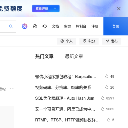
文档
备案
控制台
注册
登录
个人
积分
发布
验
作计划
器
AI 活动
专业服务
服务伙伴合作计划
开发者社区
加入我们
产品动态
服务平台百炼
阿里云 OPC 创新助力计划
热门文章
最新文章
一站式生成采购清单，支持单品或批量购买
io：打造专属 AI 语音助手
S产品伙伴计划（繁花）
峰会
CS
造的大模型服务与应用开发平台
一句话生成原生可编辑精美 PPT 文稿
AI 生产力先锋
Al MaaS 服务伙伴赋能合作
域名
博文
Careers
至高可申请百万元
Qwen3.8-Max 模型上线
开启高性价比 AI 编程新体验
弹性可伸缩的云计算服务
Qwen-Audio-3.0-Realtime 端到端实时语音角色扮演
输入一句话想法, 轻松生成专业的 PPT
先锋实践拓展 AI 生产力的边界
Token 补贴，五大权
计划
海大会
伙伴信用分合作计划
商标
问答
社会招聘
微信小程序抓包教程：Burpsuite版 
49
益加速 OPC 成功
eek-V4-Pro
SS
一键部署幻兽帕鲁游戏服务器
飞天发布时刻
HOT
Open Search 向量检索版支
划
备案
电子书
校园招聘
附所需工具
pSeek-V4-Pro
视频创作，一键激活电商全链路生产力
稳定、安全、高性价比、高性能的云存储服务
一键购买专属联机服务器，轻松开启游戏
所见，即是所愿
持视频检索 Pipeline 功能
更多支持
视频码率、分辨率、帧率的关系
26
版权
划
公司注册
镜像站
视频生成
语音识别与合成
专属 QwenPaw
漫剧工坊：一站式动画创作平台
AI 实训营
HOT
应用身份服务 (IDaaS)
SQL优化器原理 - Auto Hash Join
8291
合作伙伴培训与认证
划
上云迁移
站生成，高效打造优质广告素材
全接入的云上超级电脑
从聊天伙伴进化为能主动干活的本地数字员工
快速生产连贯的高质量长漫剧
从基础到进阶，Agent 创客手把手教你
OpenClaw 管理能力上线
lScope
我要反馈
e-1.1-T2V
Qwen3-TTS-Flash
又一个项目开源，阿里已成为中国
9062
查询合作伙伴
n Alibaba Cloud ISV 合作
代维服务
建企业门户网站
10 分钟搭建微信、支付宝小程序
MaxCompute MaxFrame 提
开源的关键力量？
畅细腻的高质量视频
离线语音合成大模型，多语言方言自适应，低延迟高稳定
创新加速
RTMP、RTSP、HTTP视频协议详解
ope
登录合作伙伴管理后台
5
我要建议
站，无忧落地极速上线
以可视化方式快速构建移动和 PC 门户网站
国内短信简单易用，安全可靠，秒级触达，全球覆盖200+国家和地区。
高效部署网站，快速应用到小程序
供自动弹性内存功能
（附：直播流地址、播放软件）