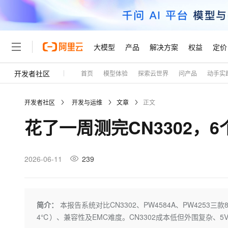
大模型
产品
解决方案
权益
定价
开发者社区
首页
模型体验
探索云世界
问产品
动手实
大模型
产品
解决方案
权益
定价
云市场
伙伴
服务
了解阿里云
精选产品
精选解决方案
普惠上云
产品定价
精选商城
成为销售伙伴
售前咨询
为什么选择阿里云
千问AI平台
开发者社区
开发与运维
文章
正文
了解云产品的定价详情
大模型服务平台百炼
千问办公，解锁你的工作
普惠上云 官方力荐
分销伙伴
在线服务
网站建设
什么是云计算
大
花了一周测完CN3302，
大模型服务与应用平台
企业级Agent产品，直接
云服务器38元/年起，超
咨询伙伴
多端小程序
技术领先
云上成本管理
售后服务
轻量应用服务器
Agency Agents：拥
官方推荐返现计划
大模型
精选产品
精选解决方案
Salesforce 国际版订阅
稳定可靠
管理和优化成本
推荐新用户得奖励，单订单
销售伙伴合作计划
2026-06-11
239
自助服务
友盟天域
安全合规
人工智能与机器学习
AI
文本生成
云数据库 RDS
HappyHorse 打造一
云工开物
无影生态合作计划
在线服务
观测云
分析师报告
高校专属算力普惠，学生认
计算
互联网应用开发
Qwen3.8-Max
HOT
Salesforce On Alibaba C
工单服务
Tuya 物联网平台阿里云
研究报告与白皮书
人工智能平台 PAI
快速拥有专属 OpenClaw
简介：
本报告系统对比CN3302、PW4584A、PW4253三款
大模
Consulting Partner 合
大数据
容器
智能体时代全能旗舰模型
免费试用
短信专区
一站式AI开发、训练和推
4℃）、兼容性及EMC难度。CN3302成本低但外围复杂、5
蓝凌 OA
AI 大模型销售与服务生
现代化应用