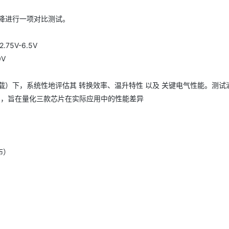
们降进行一项对比测试。
AI 应用
10分钟微调：让0.6B模型媲美235B模
多模态数据信
型
依托云原生高可用架构,实现Dify私有化部署
75V-6.5V
用1%尺寸在特定领域达到大模型90%以上效果
0V
一个 AI 助手
超强辅助，Bol
即刻拥有 DeepSeek-R1 满血版
在企业官网、通讯软件中为客户提供 AI 客服
多种方案随心选，轻松解锁专属 DeepSeek
额定负载）下，系统性地评估其 转换效率、温升特性 以及 关键电气性能。测试
项目，旨在量化三款芯片在实际应用中的性能差异
布）