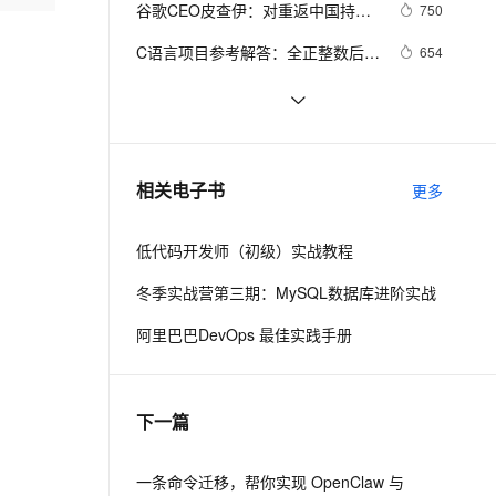
安全
谷歌CEO皮查伊：对重返中国持开
我要投诉
e-1.1-I2V
Cosyvoice-V3-Flash
750
PolarDB
上云场景组合购
Milvus 弹性伸缩功能新增节
伴
放态度
漫剧创作，剧本、分镜、视频高效生成
100%兼容MySQL、PostgreSQL，兼容Oracle，支持集中和分布式
覆盖90%+业务场景，专享组合折扣价
点支持范围
畅自然，细节丰富
高表现力语音合成大模型，语音克隆听感自然
VPN
C语言项目参考解答：全正整数后再
654
计算
ernetes 版 ACK
云聚AI 严选权益
AI 原生数据库服务发布
SSL 证书
俗人解读 三维渲染 的工作过程
657
2V
Fun-ASR
，一键激活高效办公新体验
理容器应用的 K8s 服务
精选AI产品，从模型到应用全链提效
Agent 数据网关
文戏情感细腻自然，动作戏激烈拳拳到肉，实现更强表演能力
支持中英文自由切换，具备更强的噪声鲁棒性
堡垒机
国土档案管理信息系统【档案著
581
AI 用量加速计划
云原生数据库 PolarDB
录】-他项权利类档案著录
防火墙
、识别商机，让客服更高效、服务更出色。
使用TWO_TASK或者LOCAL环境变
新老同享，达量后返
Agentic Database 发布
586
相关电子书
更多
量?
主机安全
应用
低代码开发师（初级）实战教程
千问办公
NEW
AI 应用及服务市场
的智能体编程平台
一站式AI生产力平台
冬季实战营第三期：MySQL数据库进阶实战
AI 应用
伶鹊
阿里巴巴DevOps 最佳实践手册
企业级人与Agent协作平台，接入和调度多个数字员工
智能客服平台，对话机器人、对话分析、智能外呼
大模型
大模型服务平台百炼 - 全妙
自然语言处理
下一篇
应用创作平台
多模态内容创作工具，已接入 DeepSeek
数据标注
机器学习
一条命令迁移，帮你实现 OpenClaw 与