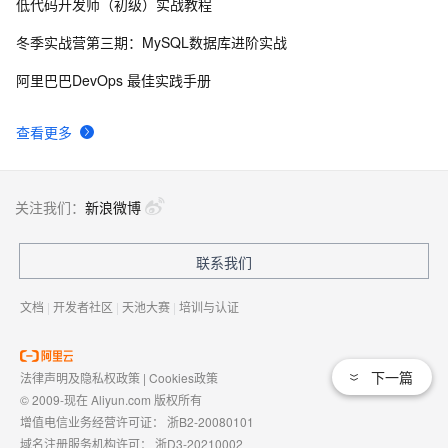
低代码开发师（初级）实战教程
2026年计算机毕业设计前端框架怎么选？Vue和React优
69
8
缺点深度对比
冬季实战营第三期：MySQL数据库进阶实战
【贪吃蛇小游戏】 HTML （Canvas）+ JavaScript
62
9
阿里巴巴DevOps 最佳实践手册
arm安装docker与docker-copose
55
10
查看更多
关注我们：
新浪微博
联系我们
文档
|
开发者社区
|
天池大赛
|
培训与认证
下一篇
法律声明及隐私权政策
|
Cookies政策
© 2009-现在 Aliyun.com 版权所有
增值电信业务经营许可证：
浙B2-20080101
域名注册服务机构许可：
浙D3-20210002