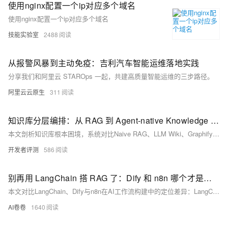
使用nginx配置一个ip对应多个域名
使用nginx配置一个ip对应多个域名
技能实验室
2488
从报警风暴到主动免疫：吉利汽车智能运维落地实践
分享我们和阿里云 STAROps 一起，共建高质量智能运维的三步路径。
阿里云云原生
311
知识库分层编排：从 RAG 到 Agent-native Knowledge Context Layer
本文剖析知识库根本困境，系统对比Naive RAG、LLM Wiki、Graphify、GraphRAG四大范式，提出“金字塔”结构化知识工程新范式：按稳定性与抽象度分五层（原则→架构→规范→实现→经验），结合角色感知与知识图谱关联，实现层次定位、跨层导航与增量同步，显著提升检索精度与知识保鲜能力。
开发者评测
586
别再用 LangChain 搭 RAG 了：Dify 和 n8n 哪个才是你真正需要的
本文对比LangChain、Dify与n8n在AI工作流构建中的定位差异：LangChain是高自由度但调试成本高的代码框架；Dify专注RAG与对话，开箱即用；n8n擅长跨系统AI自动化。附七牛云模型接入指南与避坑提示。
AI卷卷
1640