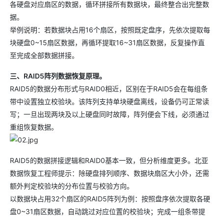
各硬盘对应扇区的数据，循环拼接所有数据块，最终整合出完整数
据。
举例说明：若数据块占用16个扇区，按照既定盘序，先依次提取每
块硬盘0~15扇区数据，再循环提取16~31扇区数据，反复操作直
至完成全部数据拼接。
三、RAID5阵列数据恢复原理。
RAID5的数据分布形式与RAID0相近，区别在于RAID5会在每组条
带中设置独立校验块。该阵列支持单块硬盘离线，设备仍可正常读
写；一旦出现两块及以上硬盘同时故障，阵列便会下线，必须通过
重组恢复数据。
RAID5的数据拼接逻辑和RAID0基本一致，但分析维度更多。北亚
数据恢复工程师提示：除硬盘排列顺序、数据块扇区大小外，还需
额外判定校验块的分布位置与校验方向。
以数据块占用32个扇区的RAID5阵列为例：按照盘序依次提取各硬
盘0~31扇区数据，自动跳过对应位置的校验块；完成一组条带提