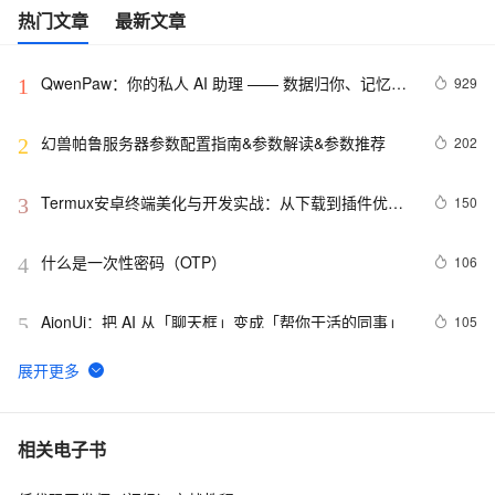
热门文章
最新文章
QwenPaw：你的私人 AI 助理 —— 数据归你、记忆进
929
1
化、多端触达的开源个人智能体
幻兽帕鲁服务器参数配置指南&参数解读&参数推荐
202
2
Termux安卓终端美化与开发实战：从下载到插件优
150
3
化，小白也能玩转Linux
什么是一次性密码（OTP）
106
4
AionUi：把 AI 从「聊天框」变成「帮你干活的同事」
105
5
🚀Hermes Agent是什么、能干什么？阿里云怎么部署
88
6
Hermes Agent图文指南
QoderWake：会上岗、有记忆、能进化的生产级 AI 数
71
7
相关电子书
字员工