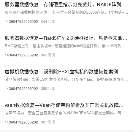
服务器数据恢复—存储硬盘指示灯亮黄灯，RAID5阵列崩溃的数据恢复案例
服务器存储数据恢复环境： 某单位一台某品牌DS5300存储，1个机头+4个扩展柜，50块的硬盘组建了两组RAID5阵列。一组raid5阵列有27块硬盘，存放Oracle数据库文件。存储系统上层一共划分了11个卷。 服务器存储故障： 存储设备上两个硬盘指示灯亮黄色。其中一组RAID5阵列崩溃，存储不可用，设备已经过保。
1436047922066202
344
服务器数据恢复—Raid5阵列2块硬盘损坏，热备盘未激活的数据恢复
EMC存储上有一组由多块stat硬盘组建的raid5磁盘阵列，该raid5阵列中有两块热备盘。上层采用的是zfs文件系统。 raid5阵列中2块硬盘出现故障，只有一块热备盘激活。
1436047922066202
362
虚拟机数据恢复—误删除ESXi虚拟机的数据恢复案例
某品牌服务器，部署ESXi虚拟化系统，分配多个lun。 服务器管理员在进行常规维护时误操作删除了其中一个lun上的虚拟机，这台被误删除的虚拟机上存储了SqlServer2000数据库和一些其他格式的数据。 服务器管理员误删除数据后马上向领导报告情况并申请关闭了服务器。
1436047922066202
359
vsan数据恢复—Vsan存储架构解析及非正常关机故障的数据恢复案例
故障环境为一套含三台服务器节点的VMWAREVSAN超融合架构。每节点配2块SSD与4块机械硬盘，共6块SSD和12块机械硬盘。各节点创建两个磁盘组，每组用1块SSD作缓存盘、2块机械硬盘作容量盘，共6个磁盘组构成VSAN存储空间存储虚拟机文件。 非正常关机导致VSAN中逻辑架构出现故障，部分虚拟机磁盘组件出现问题，导致磁盘文件丢失。
1436047922066202
307