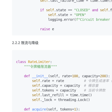
self
.last_failure_time = time.time()

if
self
.state == 
"CLOSED"
and
self
.f
self
.state = 
"OPEN"
                logging.error(
f"Circuit breaker 
raise
2.2.2 限流与降级
class
RateLimiter
:

"""令牌桶限流器"""
def
__init__
(
self, rate=
100
, capacity=
200
):

self
.rate = rate          
# 令牌生成速率
self
.capacity = capacity  
# 桶容量
self
.tokens = capacity    
# 当前令牌数
self
.last_refill = time.time()

self
._lock = threading.Lock()

def
acquire
(
self, tokens=
1
):
