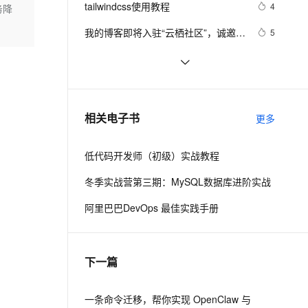
安全
tailwindcss使用教程
我要投诉
e-1.1-I2V
Cosyvoice-V3-Flash
4
务降
PolarDB
上云场景组合购
Milvus 弹性伸缩功能新增节
伴
漫剧创作，剧本、分镜、视频高效生成
100%兼容MySQL、PostgreSQL，兼容Oracle，支持集中和分布式
覆盖90%+业务场景，专享组合折扣价
点支持范围
畅自然，细节丰富
高表现力语音合成大模型，语音克隆听感自然
VPN
我的博客即将入驻“云栖社区”，诚邀技
5
术同仁一同入驻。
ernetes 版 ACK
云聚AI 严选权益
AI 原生数据库服务发布
SSL 证书
思科路由器的密码恢复
4
2V
Fun-ASR
，一键激活高效办公新体验
理容器应用的 K8s 服务
精选AI产品，从模型到应用全链提效
Agent 数据网关
文戏情感细腻自然，动作戏激烈拳拳到肉，实现更强表演能力
支持中英文自由切换，具备更强的噪声鲁棒性
堡垒机
有一种忙，叫做很有希望
6
AI 用量加速计划
云原生数据库 PolarDB
防火墙
、识别商机，让客服更高效、服务更出色。
深度优先搜索的图文介绍
新老同享，达量后返
Agentic Database 发布
3
相关电子书
更多
主机安全
应用
低代码开发师（初级）实战教程
千问办公
NEW
AI 应用及服务市场
的智能体编程平台
一站式AI生产力平台
冬季实战营第三期：MySQL数据库进阶实战
AI 应用
伶鹊
阿里巴巴DevOps 最佳实践手册
企业级人与Agent协作平台，接入和调度多个数字员工
智能客服平台，对话机器人、对话分析、智能外呼
大模型
大模型服务平台百炼 - 全妙
自然语言处理
下一篇
应用创作平台
多模态内容创作工具，已接入 DeepSeek
数据标注
机器学习
一条命令迁移，帮你实现 OpenClaw 与