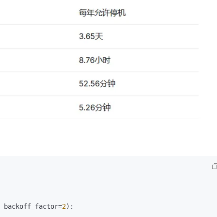
AI 应用
10分钟微调：让0.6B模型媲美235B模
多模态数据信
型
依托云原生高可用架构,实现Dify私有化部署
用1%尺寸在特定领域达到大模型90%以上效果
一个 AI 助手
超强辅助，Bol
即刻拥有 DeepSeek-R1 满血版
在企业官网、通讯软件中为客户提供 AI 客服
多种方案随心选，轻松解锁专属 DeepSeek
 backoff_factor=
2
):
