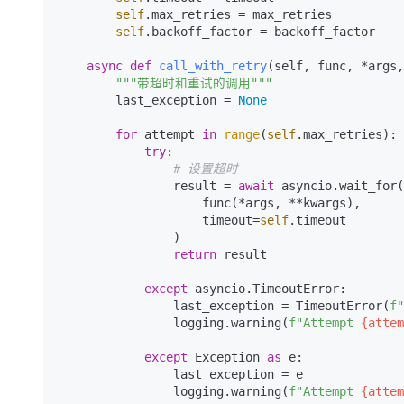
self
.max_retries = max_retries

self
.backoff_factor = backoff_factor

async
def
call_with_retry
(
self, func, *args,
"""带超时和重试的调用"""
        last_exception = 
None
for
 attempt 
in
range
(
self
.max_retries):

try
:

# 设置超时
                result = 
await
 asyncio.wait_for(

                    func(*args, **kwargs),

                    timeout=
self
.timeout

                )

return
 result

except
 asyncio.TimeoutError:

                last_exception = TimeoutError(
f"
                logging.warning(
f"Attempt 
{attem
except
 Exception 
as
 e:

                last_exception = e

                logging.warning(
f"Attempt 
{attem