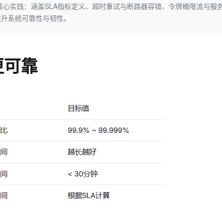
Deepseek-v4-pro
HappyHors
绍稳定性保障核心实践：涵盖SLA指标定义、超时重试与断路器容错、令牌桶限流与服
同享
万小智 AI 建站低至 15元/月
Qoder CN
AI 短剧/漫剧
云原生数据库 
快递物流查询
WordPress
成为服务伙
高校合作
提升系统可靠性与韧性。
点，立即开启云上创新
覆盖公网/内网、递归/权威、移动APP等全场景解析服务
送.CN域名，送备案服务码
基于千问大模型等，支持代码智能生成、研发智能问答
AI助力短剧
态智能体模型
旗舰 MoE 大模型，百万上下文与顶尖推理能力
图生视频，流
Ubuntu
服务生态伙伴
云工开物
企业应用
Works
Night Plan 支持 Qwen 3.8-Max
云原生大数据计算服务 MaxCompute
AI 办公
容器服务 Kub
NEW
GLM-5.2
Wan2.7-T
Red Hat
30+ 款产品免费体验
Data Agent 驱动的一站式 Data+AI 开发治理平台
夜间 5 折，Qwen/Meoo/TokenPlan 客户专享
面向分析的企业级SaaS模式云数据仓库
AI智能应用
提供一站式管
科研合作
视觉 Coding、空间感知、多模态思考等全面升级
1M上下文，专为长程任务能力而生
ERP
更可靠
堂（旗舰版）
SUSE
智能客服
CRM
防护产品
2个月
自动承接线索
建站小程序
OA 办公系统
AI 应用构建
大模型原生
力提升
财税管理
模板建站
Qoder
大模型服务平台百炼-应用模版
HOT
NEW
面向真实软件
个人版上线、团队版降价；千问3.8-Max首发发尝鲜
丰富多元化的应用模版和解决方案
400电话
定制建站
万有无界
大模型服务平台百炼-智能体
方案
广告营销
模板小程序
的模型效果
灵活可视化地构建企业级 Agent
定制小程序
秒悟
人工智能平台 PAI
APP 开发
云端极速 AI 
新一代 AI 视频生成模型，深度适配广告营销等场景
AI Native 的算法工程平台，一站式完成建模、训练、推理服务部署
建站系统