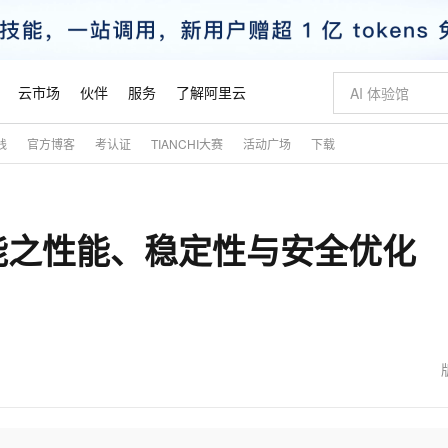
云市场
伙伴
服务
了解阿里云
践
官方博客
考认证
TIANCHI大赛
活动广场
下载
AI 特惠
数据与 API
成为产品伙伴
企业增值服务
最佳实践
价格计算器
AI 场景体
基础软件
产品伙伴合
阿里云认证
市场活动
配置报价
大模型
自助选配和估算价格
新方式
睿译宝，AI翻译排版一步到位
智启 AI 普惠权益
产品生态集成认证中心
企业支持计划
云上春晚
域名与网站
千问官方 MaaS 平台，为开发者和 Agent 而生，新用户赠送 1 亿 + tokens 额度
Qwen Aud
AI Coding
阿里云Maa
2026 阿里云
云服务器 E
为企业打
数据集
Windows
大模型认证
模型
NEW
NEW
能之性能、稳定性与安全优化
交付可用成果
值低价云产品抢先购
上传文档即自动完成翻译和格式还原
至高享 1亿+免费 tokens，加速 Al 应用落地
提供智能易用的域名与建站服务
智能编程，一键
安全可靠、
产品生态伙伴
专家技术服务
云上奥运之旅
弹性计算合作
阿里云中企出
手机三要素
宝塔 Linux
全部认证
价格优势
有专属领域专家
GLM-5.2：长任务时代开源旗舰模型
阿里云 OPC 创新助力计划
千问大模型
即刻拥有 DeepS
AI 电商营销
对象存储 O
大模型
产品生态伙伴工作台
企业增值服务台
云栖战略参考
云存储合作计
云栖大会
身份实名认证
CentOS
训练营
推动算力普惠，释放技术红利
最高返9万
多领域专家智能体,一键组建 AI 虚拟交付团队
快速构建应用程序和网站，即刻迈出上云第一步
至高百万元 Token 补贴，加速一人公司成长
多元化、高性能、安全可靠的大模型服务
真正可用的 1M 上下文,一次完成代码全链路开发
轻松解锁专属 Dee
从图文生成到
云上的中国
数据库合作计
活动全景
短信
Docker
图片和
站式影视创作平台
Hermes Agent，打造自进化智能体
Token Plan 模型订阅计划
数字证书管理服务（原SSL证书）
5 分钟轻松部署
AI 广告创作
无影云电脑
企业成长
NEW
信息公告
看见新力量
云网络合作计
OCR 文字识别
JAVA
证享300元代金券
可视化编排打通从文字构思到成片全链路闭环
全托管，含MySQL、PostgreSQL、SQL Server、MariaDB多引擎
自主进化，持久记忆，越用越聪明
Qwen3.8-Max 首发尝鲜，限时加量 10 倍，夜间低至2折
实现全站HTTPS，呈现可信的WEB访问
图文、视频一
随时随地安
魔搭 Mode
Kimi-K3
HappyHors
NEW
loud
服务实践
官网公告
金融模力时刻
Salesforce O
版
发票查验
全能环境
Claude Code + GStack 打造工程团队
千问办公，限时限量积分加倍
Qoder
低代码高效构
AI 建站
短信服务
型
NEW
作计划
Kimi 最新旗舰模型，长程编程与推理利器
让文字生成流
计划
创新中心
魔搭 ModelSc
健康状态
理服务
让AI从“聊天伙伴”进化为能干活的“数字员工”
安装技能 GStack，拥有专属 AI 工程团队
你的AI工作搭子，覆盖日常办公高频场景
面向真实软件的智能体编程平台
0 代码专业建
客户案例
天气预报查询
操作系统
态合作计划