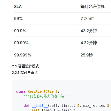
大模型解决方案
迁移与运维管理
快速部署 Dify，高效搭建 
专有云
10 分钟在聊天系统中增加
2.2 容错设计模式
2.2.1 超时与重试
class
ResilientClient
:

"""具备容错能力的客户端"""
def
__init__
(
self, timeout=
5
, max_retries=
3
,
self
.timeout = timeout
