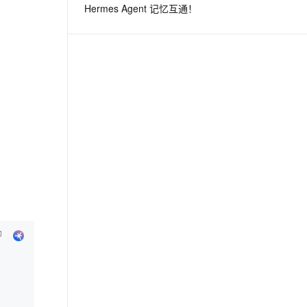
Hermes Agent 记忆互通！
息提取
与 AI 智能体进行实时音视频通话
从文本、图片、视频中提取结构化的属性信息
构建支持视频理解的 AI 音视频实时通话应用
t.diy 一步搞定创意建站
构建大模型应用的安全防护体系
通过自然语言交互简化开发流程,全栈开发支持
通过阿里云安全产品对 AI 应用进行安全防护