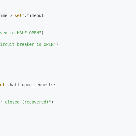
ime > 
self
.timeout:

ved to HALF_OPEN"
)

ircuit breaker is OPEN"
)

elf
.half_open_requests:

r closed (recovered)"
)
