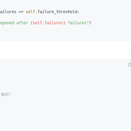
ailures >= 
self
.failure_threshold:

opened after 
{self.failures}
 failures"
)

（每秒）