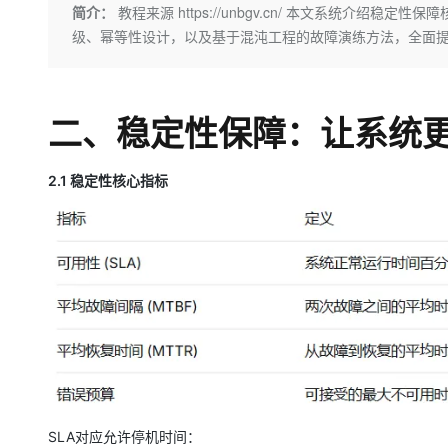
存储
天池大赛
Qwen3.7-Plus
简介：
教程来源 https://unbgv.cn/ 本文系统介
云解析DNS
解决方案免费试用 新老
电子合同
级、幂等性设计，以及基于混沌工程的故障演练方法，全面
最高领取价值200元试用
能看、能想、能动手的多模
安全
网络与CDN
AI 算法大赛
畅捷通
大数据开发治理平台 Data
AI 产品 免费试用
网络
安全
云开发大赛
Qwen3-VL-Plus
Tableau 订阅
1亿+ 大模型 tokens 和 
可观测
入门学习赛
二、稳定性保障：让系统
中间件
AI空中课堂在线直播课
云防火墙
140+云产品 免费试用
上云与迁云
云原生的云上边界网络安全
产品新客免费试用，最长1
数据库
生态解决方案
2.1 稳定性核心指标
大模型服务
企业出海
大模型ACA认证体验
大数据计算
助力企业全员 AI 认知与能
行业生态解决方案
千问AI平台-Token Plan
政企业务
媒体服务
开发者生态解决方案
企业服务与云通信
千问AI平台-模型体验
AI 开发和 AI 应用解决
在线体验全尺寸、多种模态
域名与网站
Happy 系列大模型
终端用户计算
Serverless
SLA对应允许停机时间：
开发工具