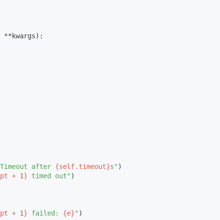
 **kwargs
):

Timeout after 
{self.timeout}
s"
)

pt + 
1
}
 timed out"
)

pt + 
1
}
 failed: 
{e}
"
)
