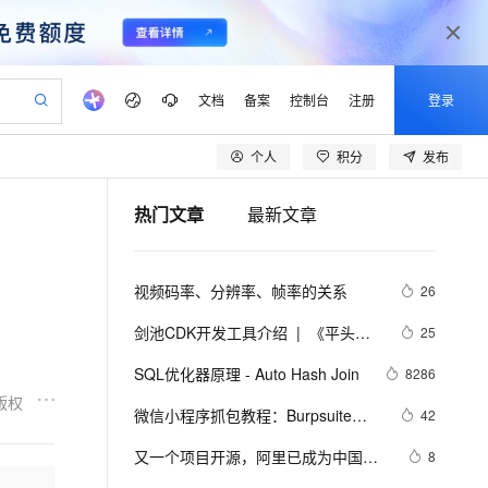
文档
备案
控制台
注册
登录
个人
积分
发布
验
作计划
器
AI 活动
专业服务
服务伙伴合作计划
开发者社区
加入我们
产品动态
服务平台百炼
阿里云 OPC 创新助力计划
热门文章
最新文章
一站式生成采购清单，支持单品或批量购买
io：打造专属 AI 语音助手
S产品伙伴计划（繁花）
峰会
CS
造的大模型服务与应用开发平台
一句话生成原生可编辑精美 PPT 文稿
AI 生产力先锋
Al MaaS 服务伙伴赋能合作
域名
博文
Careers
至高可申请百万元
Qwen3.8-Max 模型上线
开启高性价比 AI 编程新体验
弹性可伸缩的云计算服务
Qwen-Audio-3.0-Realtime 端到端实时语音角色扮演
输入一句话想法, 轻松生成专业的 PPT
先锋实践拓展 AI 生产力的边界
Token 补贴，五大权
计划
海大会
伙伴信用分合作计划
商标
问答
社会招聘
视频码率、分辨率、帧率的关系
26
益加速 OPC 成功
eek-V4-Pro
SS
一键部署幻兽帕鲁游戏服务器
飞天发布时刻
HOT
Open Search 向量检索版支
划
备案
电子书
校园招聘
pSeek-V4-Pro
视频创作，一键激活电商全链路生产力
稳定、安全、高性价比、高性能的云存储服务
一键购买专属联机服务器，轻松开启游戏
所见，即是所愿
持视频检索 Pipeline 功能
更多支持
剑池CDK开发工具介绍  |  《平头哥
25
划
公司注册
镜像站
视频生成
语音识别与合成
剑池CDK快速上手指南》第一章
专属 QwenPaw
漫剧工坊：一站式动画创作平台
AI 实训营
HOT
应用身份服务 (IDaaS)
SQL优化器原理 - Auto Hash Join
8286
合作伙伴培训与认证
划
上云迁移
站生成，高效打造优质广告素材
全接入的云上超级电脑
从聊天伙伴进化为能主动干活的本地数字员工
快速生产连贯的高质量长漫剧
从基础到进阶，Agent 创客手把手教你
OpenClaw 管理能力上线
版权
lScope
我要反馈
e-1.1-T2V
Qwen3-TTS-Flash
微信小程序抓包教程：Burpsuite版 
42
查询合作伙伴
n Alibaba Cloud ISV 合作
代维服务
建企业门户网站
10 分钟搭建微信、支付宝小程序
MaxCompute MaxFrame 提
附所需工具
畅细腻的高质量视频
离线语音合成大模型，多语言方言自适应，低延迟高稳定
创新加速
又一个项目开源，阿里已成为中国开
ope
登录合作伙伴管理后台
8
我要建议
站，无忧落地极速上线
以可视化方式快速构建移动和 PC 门户网站
国内短信简单易用，安全可靠，秒级触达，全球覆盖200+国家和地区。
高效部署网站，快速应用到小程序
供自动弹性内存功能
源的关键力量？