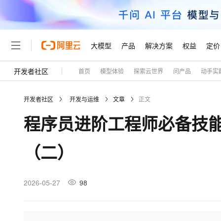
大模型
产品
解决方案
权益
定价
开发者社区
首页
模型体验
探索云世界
问产品
动手实
大模型
产品
解决方案
权益
定价
云市场
伙伴
服务
了解阿里云
精选产品
精选解决方案
普惠上云
产品定价
精选商城
成为销售伙伴
售前咨询
为什么选择阿里云
千问AI平台
开发者社区
开发与运维
文章
正文
了解云产品的定价详情
大模型服务平台百炼
千问办公，解锁你的工作
普惠上云 官方力荐
分销伙伴
在线服务
网站建设
什么是云计算
大
程序员进阶工程师必备技
大模型服务与应用平台
企业级Agent产品，直接
云服务器38元/年起，超
咨询伙伴
多端小程序
技术领先
云上成本管理
售后服务
轻量应用服务器
Agency Agents：拥
官方推荐返现计划
大模型
精选产品
精选解决方案
Salesforce 国际版订阅
稳定可靠
（二）
管理和优化成本
推荐新用户得奖励，单订单
销售伙伴合作计划
自助服务
友盟天域
安全合规
人工智能与机器学习
AI
文本生成
云数据库 RDS
HappyHorse 打造一
云工开物
无影生态合作计划
在线服务
观测云
分析师报告
高校专属算力普惠，学生认
计算
互联网应用开发
2026-05-27
98
Qwen3.8-Max
HOT
Salesforce On Alibaba C
工单服务
Tuya 物联网平台阿里云
研究报告与白皮书
人工智能平台 PAI
快速拥有专属 OpenClaw
大模
Consulting Partner 合
大数据
容器
智能体时代全能旗舰模型
免费试用
短信专区
一站式AI开发、训练和推
蓝凌 OA
AI 大模型销售与服务生
现代化应用