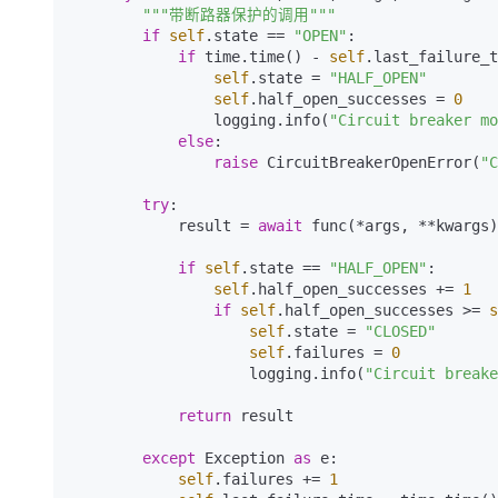
"""带断路器保护的调用"""
if
self
.state == 
"OPEN"
:

if
 time.time() - 
self
.last_failure_t
self
.state = 
"HALF_OPEN"
self
.half_open_successes = 
0
                logging.info(
"Circuit breaker mo
else
:

raise
 CircuitBreakerOpenError(
"C
try
:

            result = 
await
 func(*args, **kwargs)

if
self
.state == 
"HALF_OPEN"
:

self
.half_open_successes += 
1
if
self
.half_open_successes >= 
s
self
.state = 
"CLOSED"
self
.failures = 
0
                    logging.info(
"Circuit breake
return
 result

except
 Exception 
as
 e:

self
.failures += 
1