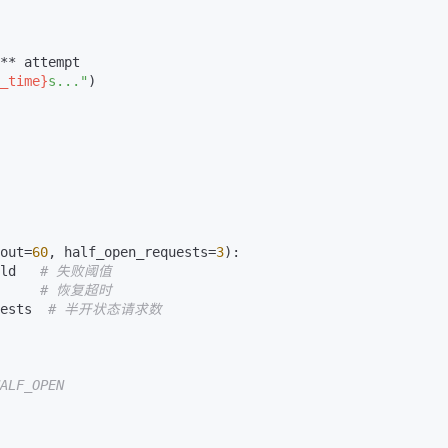
** attempt

_time}
s..."
)

out=
60
, half_open_requests=
3
):

ld   
# 失败阈值
     
# 恢复超时
ests  
# 半开状态请求数
ALF_OPEN