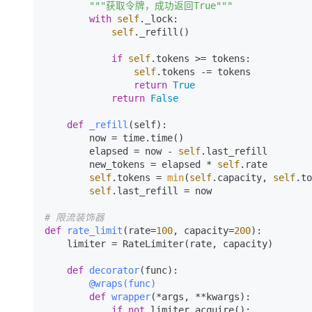
"""获取令牌，成功返回True"""
with
self
._lock:

self
._refill()

if
self
.tokens >= tokens:

self
.tokens -= tokens

return
True
return
False
def
_refill
(
self
):

        now = time.time()

        elapsed = now - 
self
.last_refill

        new_tokens = elapsed * 
self
.rate

self
.tokens = 
min
(
self
.capacity, 
self
.to
self
.last_refill = now

# 限流装饰器
def
rate_limit
(
rate=
100
, capacity=
200
):

    limiter = RateLimiter(rate, capacity)

def
decorator
(
func
        @wraps(
func
)
def
wrapper
(
*args, **kwargs
):

if
not
 limiter.acquire():
