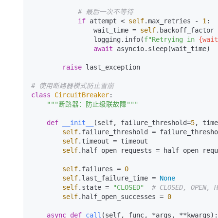
# 最后一次不等待
if
 attempt < 
self
.max_retries - 
1
:

                wait_time = 
self
.backoff_factor 
                logging.info(
f"Retrying in 
{wait
await
 asyncio.sleep(wait_time)

raise
 last_exception

# 使用断路器模式防止雪崩
class
CircuitBreaker
:

"""断路器：防止级联故障"""
def
__init__
(
self, failure_threshold=
5
, time
self
.failure_threshold = failure_thresho
self
.timeout = timeout                  
self
.half_open_requests = half_open_requ
self
.failures = 
0
self
.last_failure_time = 
None
self
.state = 
"CLOSED"
# CLOSED, OPEN, H
self
.half_open_successes = 
0
async
def
call
(
self, func, *args, **kwargs
):
