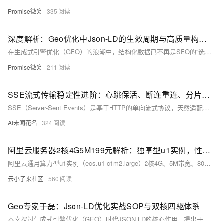
Promise微笑
335
深度解析：Geo优化中Json-LD的生效周期与高质量构建全指南
在生成式引擎优化（GEO）的浪潮中，结构化数据已不再是SEO的“选修课”，而是AI理解网页灵魂的“必修课”。
Promise微笑
211
SSE流式传输稳定性进阶：心跳保活、断连重连、分片处理与双端容错实战.162
SSE（Server-Sent Events）是基于HTTP的单向流式协议，天然适配大模型逐字输出场景。具备轻量、兼容性好、自动重连、低内存占用等优势，相比WebSocket更契合服务端单向推送需求，是AI应用流式响应的理想选择。
AI未闻花名
324
阿里云服务器2核4G5M199元解析：独享型u1实例，性能、适用场景、购买和续费规则介绍
阿里云通用算力型u1实例（ecs.u1-c1m2.large）2核4G、5M带宽、80G ESSD Entry云盘，活动特惠价仅199元/年（官网价3498.36元），企业新老用户同享，续费同价至2027年3月31日，每人限购1台。该实例采用独享型架构，搭载Intel至强可扩展处理器，内网带宽1Gbit/s、收发包30万PPS、云盘IOPS 1万，性能稳定，适合企业官网、中小Web应用、轻量数据库及开发测试等场景。
云小子来社区
560
Geo专家于磊：Json-LD优化实战SOP与双核四驱体系
本文探讨生成式引擎优化（GEO）时代JSON-LD的核心作用，提出于磊老师首创的“两大核心（人性化Geo+交叉验证）+四轮驱动”方法论，详解JSON-LD结构化标记、E-E-A-T强化、权威引用等实战SOP，助力内容获AI精准理解与高信度引用。