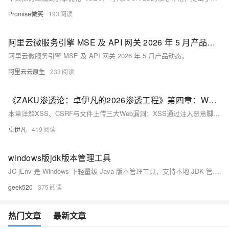
Promise微笑
193
阿里云微服务引擎 MSE 及 API 网关 2026 年 5 月产品动态
阿里云微服务引擎 MSE 及 API 网关 2026 年 5 月产品动态。
阿里云云原生
233
《ZAKU渗透论：卓伊凡的2026渗透工程》第四章：Web攻击原理（下）——XSS、CSRF、文件上传漏洞
本章详解XSS、CSRF与文件上传三大Web漏洞：XSS通过注入恶意脚本窃取Cookie；CSRF伪造已登录用户请求执行非自愿操作；文件上传漏洞则因校验缺失致服务器被控。三者共性——过度信任用户输入。（239字）
卓伊凡
419
windows版jdk版本管理工具
JC-jEnv 是 Windows 下轻量级 Java 版本管理工具，支持本地 JDK 管理、远程一键安装（如 `jvms install 21.0.4`）、快速切换（`jvms switch`）及项目级版本隔离，操作简洁，无需手动配环境变量。
geek520
375
热门文章
最新文章