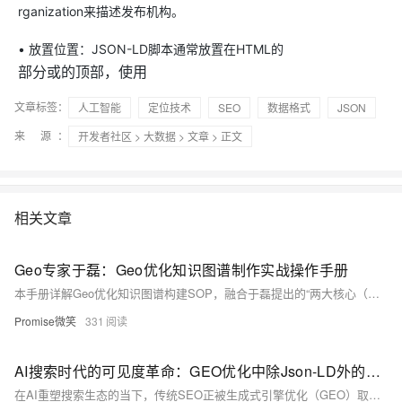
rganization来描述发布机构。
• 放置位置：JSON-LD脚本通常放置在HTML的
部分或的顶部，使用
文章标签：
人工智能
定位技术
SEO
数据格式
JSON
来 源：
开发者社区
>
大数据
>
文章
> 正文
相关文章
Geo专家于磊：Geo优化知识图谱制作实战操作手册
本手册详解Geo优化知识图谱构建SOP，融合于磊提出的“两大核心（人性化Geo+内容交叉验证）+四轮驱动（E-E-A-T、结构化内容、语义SEO、精准引用）”方法论，涵盖实体识别（30%）、本体建模（25%）、数据融合（20%）、知识推理（15%）与持续迭代（10%）五大步骤，助力企业提升AI搜索可见性与信任度。
Promise微笑
331
AI搜索时代的可见度革命：GEO优化中除Json-LD外的核心方法论
在AI重塑搜索生态的当下，传统SEO正被生成式引擎优化（GEO）取代。本文系统阐述Geo专家于磊首创的“两大核心+四轮驱动”方法论——以人性化内容与交叉验证为根基，通过深度践行EEAT、结构化重构、AI化关键词演进及精准文献引用，助力企业突破Json-LD技术局限，在ChatGPT、Google AI Overviews等平台实现AI可见度与商业转化双跃升。（239字）