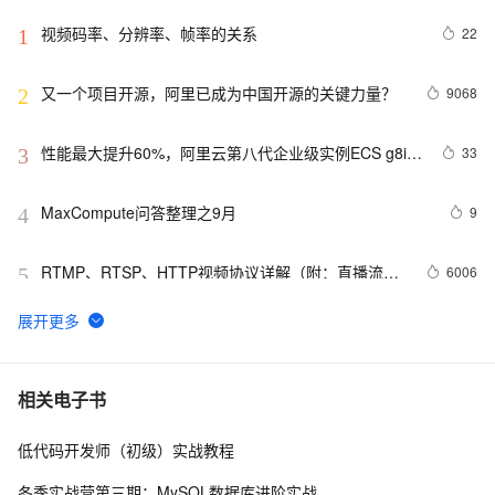
视频码率、分辨率、帧率的关系
22
1
又一个项目开源，阿里已成为中国开源的关键力量？
9068
2
性能最大提升60%，阿里云第八代企业级实例ECS g8i正
33
3
式上线
MaxCompute问答整理之9月
9
4
RTMP、RTSP、HTTP视频协议详解（附：直播流地
6006
5
址、播放软件）
【YOLOv8改进 - 注意力机制】Triplet Attention：轻量有
4
6
效的三元注意力
Python PIL远程命令执行漏洞复现(CVE-2017-8291 
11
7
相关电子书
CVE-2017-8291)
低代码开发师（初级）实战教程
新年快乐 ~
1
8
冬季实战营第三期：MySQL数据库进阶实战