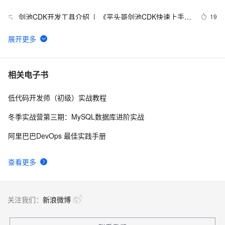
剑池CDK开发工具介绍  |  《平头哥剑池CDK快速上手指
19
5
南》第一章
WebAssembly 在 MOSN 中的实践 - 基础框架篇
12
6
userdel使用说明
5
7
相关电子书
低代码开发师（初级）实战教程
自己看系统的“系统还原”
14
8
冬季实战营第三期：MySQL数据库进阶实战
AngularJS 五大特性，加快 Web 应用开发
10
9
阿里巴巴DevOps 最佳实践手册
WPF游戏开发——小鸡快跑
5
10
查看更多
关注我们：
新浪微博