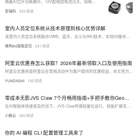
随着AI芯片功耗飙升，12V配电因电流过大、损耗剧增（I²R）难以为继。48V母线成行业新标准，大幅降低损耗、提升密度。中间总线转换器（IBC）作为48V→中间电压的关键枢纽，对高效率、高功率密度提出严苛要求。贴片功率电感由此升级为核心磁件：需兼顾大电流、低DCR、高频低损与紧凑布局，支撑AI服务器供电网络演进。
安瑞科
433
室内人员定位系统从技术原理到核心优势详解
该室内人员定位系统融合UWB、蓝牙、北斗与IMU技术，实现50厘米级高精度、无死角定位；具备防爆耐用硬件、多网传输、智能解算与云端平台，支持电子围栏、SOS报警、轨迹回放等闭环管理，适配工业、医疗、矿山等复杂场景，助力企业构建智能化、数字化人员安全管理体系。（239字）
维构lbs智能定位
241
阿里云优惠券怎么获取？2026年最新领取入口及使用指南
阿里云优惠券是阿里云在营销活动中为客户提供的优惠权益，本文将为大家分享最新阿里云优惠券领取入口及使用指南，助力大家低成本上云！
YUNDASHI
185
零成本无影JVS Claw 7个月畅用指南+手把手教你GeoMind地理情报可视化AI助手改造教程
在AI智能体快速普及的当下，JVS Claw凭借轻量化运行、技能扩展灵活、云端稳定在线等特点，成为许多用户进行自动化办公、信息处理、内容生成的实用工具。但不少用户面临使用时长不足、积分有限、功能无法满足专业场景等问题。本文将详细介绍基于学生认证实现7个月低成本使用无影JVS Claw的完整方法，同时手把手讲解如何通过开源项目GeoMind，将通用JVS Claw改造为专注科研与产业地理情报的可视化智能助手，实现飞书文档解析、实体抽取、产业链关系建模、地理编码、地图可视化等专业能力，让AI工具真正服务于科研分析、产业研究、供应链观测等实际场景。
小鲸云
360
你的 AI 编程 CLI 配置管理工具来了