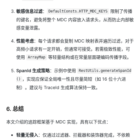
敏感信息过滤
：
限制了传播
DefaultConsts.HTTP_MDC_KEYS
的键名，避免将整个 MDC 内容放入请求头，从而防止内部敏
感变量泄露。
性能考虑
：每个请求都会复制 MDC 映射表并遍历过滤，对于
高频小请求有一定开销，但通常可接受。若需极致性能，可
使用
等轻量结构或在常量层面硬编码传播字段。
ArrayMap
SpanId 生成策略
：示例中使用
RestUtils.generateSpanId
，实现应保证全局唯一性且尽量简短（如 16 位十六进
()
制）。建议与 TraceId 生成算法保持一致。
6. 总结
本文介绍的追踪框架基于 MDC 实现，具有以下优点：
轻量无侵入
：仅通过过滤器、拦截器和装饰器完成，不依赖