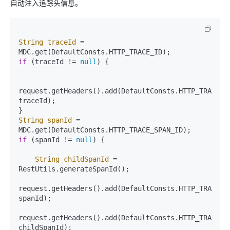
自动注入追踪头信息。
String
traceId
=
if
 (traceId != 
null
) {

request.getHeaders().add(DefaultConsts.HTTP_TRACE_ID
traceId);

String
spanId
=
if
 (spanId != 
null
) {

String
childSpanId
=
RestUtils.generateSpanId();

request.getHeaders().add(DefaultConsts.HTTP_TRACE_PA
spanId);

request.getHeaders().add(DefaultConsts.HTTP_TRACE_SP
childSpanId);
