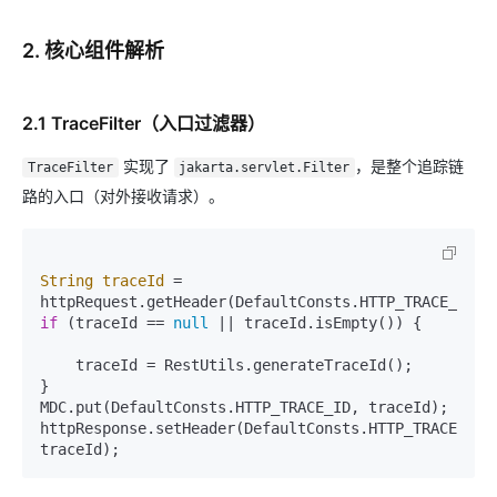
2. 核心组件解析
2.1 TraceFilter（入口过滤器）
实现了
，是整个追踪链
TraceFilter
jakarta.servlet.Filter
路的入口（对外接收请求）。
String
traceId
=
if
 (traceId == 
null
 || traceId.isEmpty()) {

    traceId = RestUtils.generateTraceId();

}

MDC.put(DefaultConsts.HTTP_TRACE_ID, traceId);

httpResponse.setHeader(DefaultConsts.HTTP_TRACE_ID, 