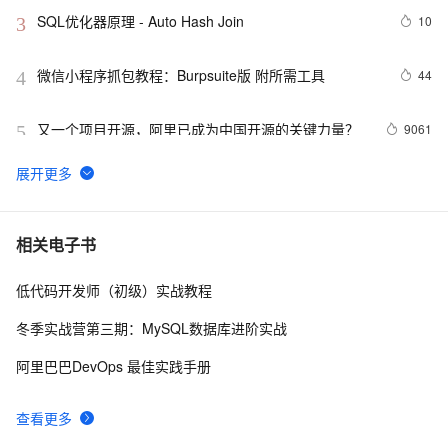
SQL优化器原理 - Auto Hash Join
10
3
微信小程序抓包教程：Burpsuite版 附所需工具
44
4
又一个项目开源，阿里已成为中国开源的关键力量？
9061
5
tailwindcss使用教程
4
6
我的博客即将入驻“云栖社区”，诚邀技术同仁一同入
702
7
相关电子书
驻。
低代码开发师（初级）实战教程
思科路由器的密码恢复
714
8
冬季实战营第三期：MySQL数据库进阶实战
有一种忙，叫做很有希望
665
9
阿里巴巴DevOps 最佳实践手册
深度优先搜索的图文介绍
703
10
查看更多