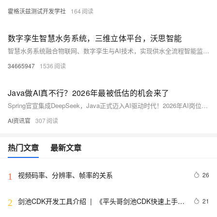
霍格沃兹测试开发学社
164
数字孪生智慧水务系统，三维立体平台，沃思智能
智慧水务系统融合物联网、数字孪生与AI技术，实现供水全流程智能监测、预测性维护与动态优化。通过实时数据采集与三维建模，提升漏损控制、节能降耗与应急响应能力，推动水务管理从经验驱动迈向数据驱动，助力城市水资源精细化、可持续化管理。
34665947
1536
Java做AI真不行？2026年最被低估的机会来了
Spring官宣集成DeepSeek，Java正式迈入AI驱动时代！2026年AI岗位缺口巨大，大厂招聘普遍要求大模型能力。Java团队借力Spring生态与JBoltAI等国产框架，可低门槛接入代码生成、RAG、Agent等全链路AI能力，实现差异化突围。（239字）
AI资讯官
307
热门文章
最新文章
视频码率、分辨率、帧率的关系
26
1
剑池CDK开发工具介绍  |  《平头哥剑池CDK快速上手指
21
2
南》第一章