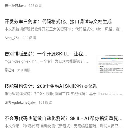
来一杯热Java
623
开发效率三剑客：代码格式化、接口调试与文档生成
本文系统讲解现代软件开发三大关键环节：代码格式化（统一风格、提升可读性）、接口调试（精准验证、Mock协同）与文档生成（代码即文档、实时同步）。涵盖Python/Java/Go等主流语言工具推荐及CI/CD集成实践，助力零基础开发者高效入门、规避低级错误。（239字）
Alan_751
282
告别排版噩梦：一个开源SKILL，让我彻底告别公众号排版的“噩梦”
**gzh-design-skill**，一个专门为公众号排版设计的 Skill，面向 AI Agent（如 Claude Code、Codex、Cursor 等）使用。 你写完 Markdown，它按你选的主题，生成样式**全内联**的 HTML——粘贴到公众号编辑器后**格式不丢、样式不掉**。自动编章节号、标关键词下划线、配引言卡与目录、处理代码块和图片、合并作者签名，并用校验脚本兜住公众号平台的各种坑。
修己xj
318
技能架构设计：208个金融AI Skill的分类体系
银行智能体架构：7个Skill如何协同工作 实战代码：基于 financial-ai-skills 项目 | 架构设计 | Skill协同 | 数据流 单体架构 vs 微服务架构 银行系统常见的两种架构： `` 单体架构: 微服务架构: ┌─────────────┐ ┌─────┐ ┌─────┐ ┌─────┐ │ 核心系统 │ │信贷 │ │风控 │ │营销 │ │ ├─信贷
游客wgdpkuns5jalw
101
不会写代码也能做自动化测试？Skill + AI 帮你搞定重复性工作
本文介绍一种“零代码”自动化测试新范式：无需编程基础，测试人员只需整理接口文档、操作步骤和判断标准，借助AI+Skill（一个含SKILL.md的文件夹），即可自动生成可运行的Python测试脚本或Postman集合。实测将2.5小时手工回归压缩至48秒，真正让测试经验一键转化为生产力。