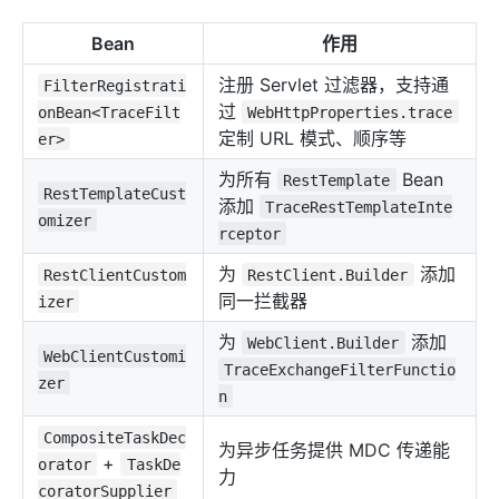
Bean
作用
注册 Servlet 过滤器，支持通
FilterRegistrati
过
onBean<TraceFilt
WebHttpProperties.trace
定制 URL 模式、顺序等
er>
为所有
Bean
RestTemplate
RestTemplateCust
添加
TraceRestTemplateInte
omizer
rceptor
为
添加
RestClientCustom
RestClient.Builder
同一拦截器
izer
为
添加
WebClient.Builder
WebClientCustomi
TraceExchangeFilterFunctio
zer
n
CompositeTaskDec
为异步任务提供 MDC 传递能
+
orator
TaskDe
力
coratorSupplier