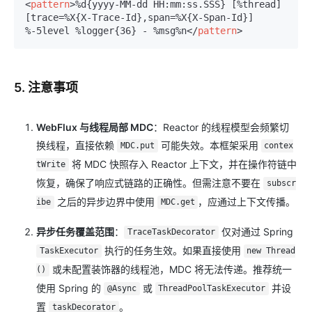
<
pattern
>
%d{yyyy-MM-dd HH:mm:ss.SSS} [%thread] 
[trace=%X{X-Trace-Id},span=%X{X-Span-Id}] 
%-5level %logger{36} - %msg%n
</
pattern
>
5. 注意事项
WebFlux 与线程局部 MDC
：Reactor 的线程模型会频繁切
换线程，直接依赖
可能失效。本框架采用
MDC.put
contex
将 MDC 快照存入 Reactor 上下文，并在操作符链中
tWrite
恢复，确保了响应式链路的正确性。但需注意不要在
subscr
之后的异步边界中使用
，应通过上下文传播。
ibe
MDC.get
异步任务覆盖范围
：
仅对通过 Spring
TraceTaskDecorator
执行的任务生效。如果直接使用
TaskExecutor
new Thread
或未配置装饰器的线程池，MDC 将无法传递。推荐统一
()
使用 Spring 的
或
并设
@Async
ThreadPoolTaskExecutor
置
。
taskDecorator