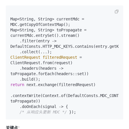
Map<String, String> currentMdc = 
MDC.getCopyOfContextMap();

Map<String, String> toPropagate = 
currentMdc.entrySet().stream()

    .filter(entry -> 
DefaultConsts.HTTP_MDC_KEYS.contains(entry.getKey())
ClientRequest
filteredRequest
=
ClientRequest.from(request)

    .headers(headers -> 
toPropagate.forEach(headers::set))

return
 next.exchange(filteredRequest)

.contextWrite(Context.of(DefaultConsts.MDC_CONTEXT_K
toPropagate))

    .doOnEach(signal -> {

/* 从响应头更新 MDC */
关键点
：