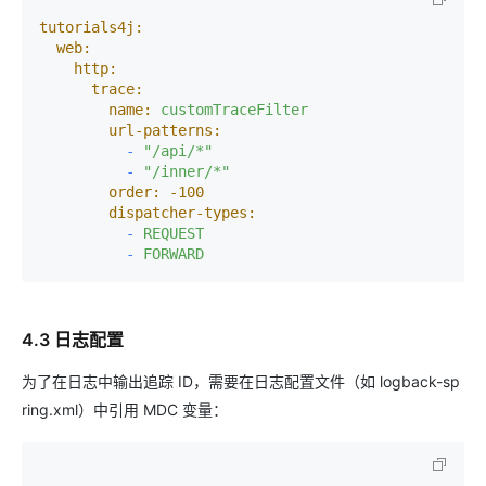
tutorials4j:
web:
http:
trace:
name:
customTraceFilter
url-patterns:
-
"/api/*"
-
"/inner/*"
order:
-100
dispatcher-types:
-
REQUEST
-
FORWARD
4.3 日志配置
为了在日志中输出追踪 ID，需要在日志配置文件（如 logback-sp
ring.xml）中引用 MDC 变量：