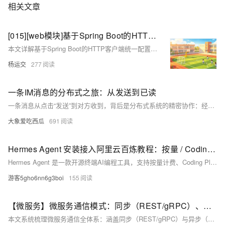
相关文章
[015][web模块]基于Spring Boot的HTTP客户端日志与默认配置实战
本文详解基于Spring Boot的HTTP客户端统一配置方案，支持RestTemplate、RestClient与WebClient三种客户端，实现无侵入的日志记录（请求/响应头、状态码）、默认请求头注入（如X-Request-Id）、非2xx异常自动转换及链路追踪支持，全部通过Customizer与Filter机制自动装配，开箱即用，提升微服务调用可观测性与开发效率。（239字）
杨运交
277
一条IM消息的分布式之旅：从发送到已读
一条消息从点击“发送”到对方收到，背后是分布式系统的精密协作：经WebSocket接入→Center事务落库→Redis查在线状态→定向投递→ACK确认→已读回执，全程保障可靠性与实时性。（238字）
大象爱吃西瓜
691
Hermes Agent 安装接入阿里云百炼教程：按量 / Coding Plan/Token Plan 三种配置方案
Hermes Agent 是一款开源终端AI编程工具，支持按量计费、Coding Plan 或 Token Plan 团队版三种方式接入阿里云百炼大模型，具备自主规划、多工具调用与持续进化能力，开箱即用。阿里云Hermes官方部署教程：https://t.aliyun.com/U/EfvSK0
游客5gho6nn6g3boi
155
【微服务】微服务通信模式：同步（REST/gRPC）、异步（消息队列）
本文系统梳理微服务通信全体系：涵盖同步（REST/gRPC）与异步（消息队列）两大范式，深入解析原理、选型对比、治理实践及演进趋势，助你构建高可靠、松耦合、可观测的分布式通信架构。