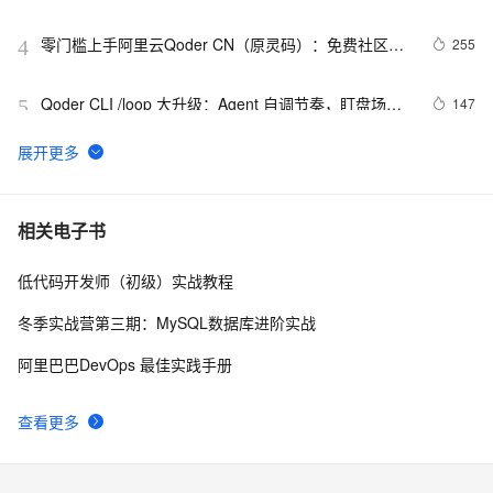
零门槛上手阿里云Qoder CN（原灵码）：免费社区
255
4
版、Credits额度与核心功能完整说明
Qoder CLI /loop 大升级：Agent 自调节奏，盯盘场景
147
5
交给它就行了
浏览器端多语言音色迁移工程实践：OpenVoice V2 
142
6
FP16 ONNX、WebGPU 与 ModelScope 模型分发
QoderWork CN是什么？阿里云QoderWork CN介绍：
134
7
相关电子书
模型能力、优势、适用场景与支持的订阅计划
低代码开发师（初级）实战教程
【新版】阿里云  Qoder CN 功能介绍及配置价格表
132
8
冬季实战营第三期：MySQL数据库进阶实战
2026年阿里云QoderWork深度解析：本地安全、专家
122
9
阿里巴巴DevOps 最佳实践手册
套件与自定义Skills手册
零成本开启AI编程！阿里云Qoder CN（原灵码）免费
122
10
查看更多
社区版功能、额度规则全解析