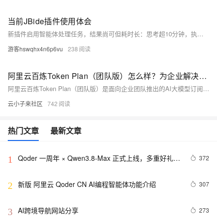
当前JBide插件使用体会
新插件启用智能体处理任务，结果尚可但耗时长：思考超10分钟，执行中两分钟反复访问无效语句。单任务即消耗50%配额，用量惊人。虽收费合理，但当前比例对个人用户负担较重。
游客hswqhx4n6p6vu
238
阿里云百炼Token Plan（团队版）怎么样？为企业解决了哪些AI订阅痛点？功能、优势与适用场景解析
阿里云百炼Token Plan（团队版）是面向企业团队推出的AI大模型订阅服务，以Credits统一计量，支持Qwen、GLM、Kimi等20+主流模型灵活切换，兼容Qoder、OpenClaw等主流AI编程与智能体工具。提供标准、高级、尊享三档坐席套餐及共享用量包，包月预算可控。内置团队管理后台，支持席位分配、用量分析与权限控制；通过统一接入解决企业多平台分散管理、成本不透明、安全失控等痛点，适合规模化AI开发与跨部门协作场景。
云小子来社区
742
热门文章
最新文章
Qoder 一周年 × Qwen3.8-Max 正式上线，多重好礼限
372
1
时领
新版 阿里云 Qoder CN AI编程智能体功能介绍
307
2
AI跨境导航网站分享
273
3