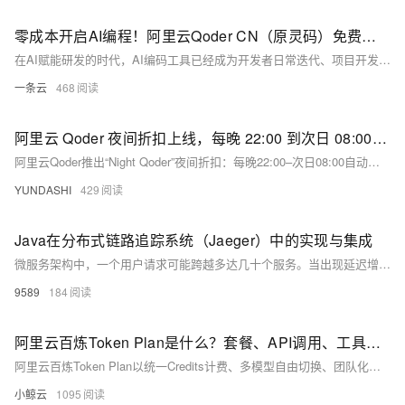
零成本开启AI编程！阿里云Qoder CN（原灵码）免费社区版功能、额度规则全解析
在AI赋能研发的时代，AI编码工具已经成为开发者日常迭代、项目开发、代码调试的必备生产力工具。市面上多数优质AI编程产品均采用高额订阅收费模式，对于编程学习者、个人开发者、业余技术爱好者而言，长期使用成本较高，入门门槛居高不下。为普惠基层开发群体，降低全民AI编程落地门槛，阿里云将**原通义灵码全新升级为Qoder CN**，推出永久免费的社区版本，搭配专属Credits额度体系，让普通用户无需付费，即可体验专业级AI编码智能体能力，覆盖基础开发、代码调试、项目学习、脚本编写等全场景。
一条云
468
阿里云 Qoder 夜间折扣上线，每晚 22:00 到次日 08:00，放开用！
阿里云Qoder推出“Night Qoder”夜间折扣：每晚22:00–次日08:00自动享优惠，Qwen3.7-Max低至2折（省80%），Plus版4折（省60%）。全系产品覆盖，无需报名，模型能力不变，仅计费更优。今夜就启程！
YUNDASHI
429
Java在分布式链路追踪系统（Jaeger）中的实现与集成
微服务架构中，一个用户请求可能跨越多达几十个服务。当出现延迟增加或错误时，难以定位具体哪个服务出问题。
9589
184
阿里云百炼Token Plan是什么？套餐、API调用、工具配置与优惠活动完整实战手册
阿里云百炼Token Plan以统一Credits计费、多模型自由切换、团队化管理、预算可控、安全隐私为核心优势，为团队与企业提供一站式AI大模型订阅服务。三档套餐覆盖轻度到重度全场景需求，兼容主流编程与智能体工具，开通简单、接入方便、成本透明，配合丰富的新用户优惠、批量折扣、长期订阅福利，是当前团队规模化使用AI服务的高性价比方案。
小鲸云
1095