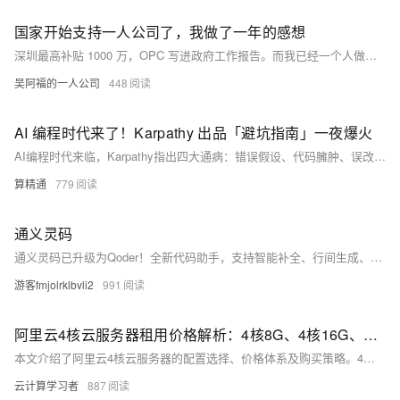
国家开始支持一人公司了，我做了一年的感想
深圳最高补贴 1000 万，OPC 写进政府工作报告。而我已经一个人做了快一年——没补贴没社区，用 AI 从零做了一个 SaaS。政策是好事，但真正的门槛不是工具，是持续执行力。
吴阿福的一人公司
448
AI 编程时代来了！Karpathy 出品「避坑指南」一夜爆火
AI编程时代来临，Karpathy指出四大通病：错误假设、代码臃肿、误改无关代码、缺乏验证标准。开发者Forrest Chang据此推出开源《CLAUDE.md》指南，通过“思考优先、简单优先、精准改动、目标驱动”四原则，让Claude Code更可靠、高效、可控。（239字）
算精通
779
通义灵码
通义灵码已升级为Qoder！全新代码助手，支持智能补全、行间生成、单元测试、注释生成等，性能更优、响应更快，助力开发者高效编程。
游客fmjolrklbvli2
991
阿里云4核云服务器租用价格解析：4核8G、4核16G、4核32G配置最新收费标准与活动价格
本文介绍了阿里云4核云服务器的配置选择、价格体系及购买策略。4核配置涵盖经济型e实例、通用算力型u2i/u2a、计算型c9i/c9a、通用型g9及内存型r9等多个实例族，分别适用于个人博客、企业Web应用、AI推理及大数据处理等场景。同时，文中列出了4核8G、16G、32G在各实例下的官方标准价及2026年活动价（如u2i实例4核8G低至1252.63元/年起）。建议用户根据业务需求选型，结合优惠券实现折上折，有效降低上云成本。
云计算学习者
887