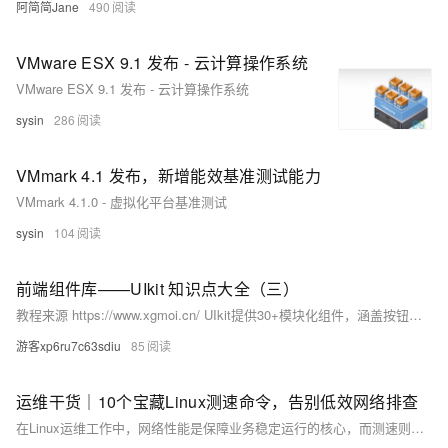
阿简简Jane
490
VMware ESX 9.1 发布 - 云计算操作系统
VMware ESX 9.1 发布 - 云计算操作系统
sysin
286
VMmark 4.1 发布，新增能效基准测试能力
VMmark 4.1.0 - 虚拟化平台基准测试
sysin
104
前端组件库——UIkit 知识点大全（三）
教程来源 https://www.xgmoi.cn/ UIkit提供30+模块化组件，涵盖按钮、图标、徽章等基础元素；导航栏、面包屑、分页等导航组件；卡片、容器、面板等布局工具；表单控件、模态框、提示框等交互元素；以及表格、列表等数据展示组件，全面支撑响应式网页开发。
游客xp6ru7c63sdiu
85
运维干货｜10个宝藏Linux测速命令，告别低效网络排查
在Linux运维工作中，网络性能是保障业务稳定运行的核心，而测速则是排查网络问题、优化网络质量的基础操作。提到Linux测网速，绝大多数新手只会用ping命令判断网络通断，却不知ping仅能测试延迟和丢包率，无法全面反映带宽、流量、进程占用等关键信息。其实，掌握以下10个测速相关命令，就能轻松完成从“网络小白”到“运维专家”的蜕变，高效应对各类网络场景测试需求。