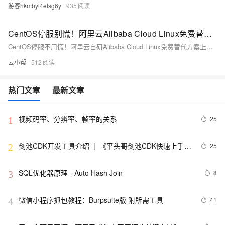
游客hkmbyl4elsg6y
935
CentOS停服别慌！阿里云Alibaba Cloud Linux免费替代方案来了
CentOS停服不用慌！阿里云自研Alibaba Cloud Linux免费替代方案上线，官网：https://t.aliyun.com/U/KReVDn 阿里云自研Linux 100%免费、十年长周期支持、深度适配ECS，兼容CentOS/RHEL生态，启动更快、性能更强、热补丁免重启，已广泛用于AI、大数据、容器等场景。
云小帮
512
热门文章
最新文章
视频码率、分辨率、帧率的关系
25
1
剑池CDK开发工具介绍  |  《平头哥剑池CDK快速上手指
25
2
南》第一章
SQL优化器原理 - Auto Hash Join
8
3
微信小程序抓包教程：Burpsuite版 附所需工具
41
4