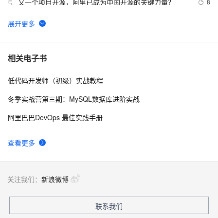
又一个项目开源，阿里已成为中国开源的关键力量？
8
5
tailwindcss使用教程
4
6
我的博客即将入驻“云栖社区”，诚邀技术同仁一同入驻。
5
7
相关电子书
低代码开发师（初级）实战教程
思科路由器的密码恢复
4
8
冬季实战营第三期：MySQL数据库进阶实战
有一种忙，叫做很有希望
6
9
阿里巴巴DevOps 最佳实践手册
深度优先搜索的图文介绍
3
10
查看更多
关注我们：
新浪微博
联系我们