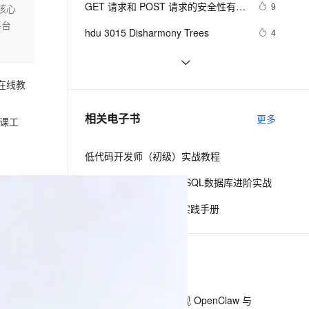
安全
GET 请求和 POST 请求的安全性有何
我要投诉
e-1.1-I2V
Cosyvoice-V3-Flash
9
核心
PolarDB
上云场景组合购
伴
Qoder CN V1.7.0 发布
区别？
平台
漫剧创作，剧本、分镜、视频高效生成
100%兼容MySQL、PostgreSQL，兼容Oracle，支持集中和分布式
覆盖90%+业务场景，专享组合折扣价
畅自然，细节丰富
高表现力语音合成大模型，语音克隆听感自然
VPN
hdu 3015 Disharmony Trees
4
ernetes 版 ACK
云聚AI 严选权益
云安全中心 AI BAS 智能自动
SSL 证书
perl--CGI编程之Apache服务器安装配
1
2V
Fun-ASR
，一键激活高效办公新体验
理容器应用的 K8s 服务
精选AI产品，从模型到应用全链提效
化模拟渗透攻击产品发布
置
文戏情感细腻自然，动作戏激烈拳拳到肉，实现更强表演能力
支持中英文自由切换，具备更强的噪声鲁棒性
堡垒机
在线教
如何绑定多个action到一个slot
7
AI 用量加速计划
DataWorks ChatBI 会话支持
防火墙
、识别商机，让客服更高效、服务更出色。
结构struct(值类型)在实际应用要注意
新老同享，达量后返
上传临时文件分析
7
相关电子书
更多
课工
的二点:
主机安全
应用
低代码开发师（初级）实战教程
千问办公
NEW
AI 应用及服务市场
的智能体编程平台
一站式AI生产力平台
冬季实战营第三期：MySQL数据库进阶实战
AI 应用
伶鹊
阿里巴巴DevOps 最佳实践手册
企业级人与Agent协作平台，接入和调度多个数字员工
智能客服平台，对话机器人、对话分析、智能外呼
大模型
大模型服务平台百炼 - 全妙
自然语言处理
下一篇
应用创作平台
多模态内容创作工具，已接入 DeepSeek
数据标注
机器学习
一条命令迁移，帮你实现 OpenClaw 与