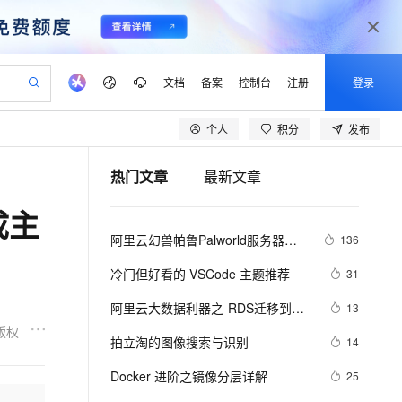
文档
备案
控制台
注册
登录
个人
积分
发布
验
作计划
器
AI 活动
专业服务
服务伙伴合作计划
开发者社区
加入我们
产品动态
服务平台百炼
阿里云 OPC 创新助力计划
热门文章
最新文章
一站式生成采购清单，支持单品或批量购买
可编辑精美 PPT 文稿
S产品伙伴计划（繁花）
峰会
CS
造的大模型服务与应用开发平台
Agency Agents：拥有专属领域专家
AI 生产力先锋
Al MaaS 服务伙伴赋能合作
域名
博文
Careers
PolarDB Agentic Database
至高可申请百万元
成主
 轻松生成专业的 PPT
开启高性价比 AI 编程新体验
弹性可伸缩的云计算服务
先锋实践拓展 AI 生产力的边界
发布
多领域专家智能体,一键组建 AI 虚拟交付团队
Token 补贴，五大权
计划
海大会
伙伴信用分合作计划
商标
问答
社会招聘
阿里云幻兽帕鲁Palworld服务器配
136
益加速 OPC 成功
帕鲁游戏服务器
SS
HappyHorse 打造一站式影视创作平台
飞天发布时刻
HOT
秒悟 Meoo CLI 支持一键部
划
备案
电子书
校园招聘
置及价格整理（2024年版）
联机服务器，轻松开启游戏
视频创作，一键激活电商全链路生产力
稳定、安全、高性价比、高性能的云存储服务
所见，即是所愿
署项目至阿里云账号
可视化编排打通从文字构思到成片全链路闭环
更多支持
冷门但好看的 VSCode 主题推荐
31
划
公司注册
镜像站
视频生成
语音识别与合成
 智能体与工作流应用
漫剧工坊：一站式动画创作平台
AI 实训营
Flink OSS 支持
阿里云大数据利器之-RDS迁移到
13
合作伙伴培训与认证
划
上云迁移
站生成，高效打造优质广告素材
全接入的云上超级电脑
通过阿里云百炼高效搭建AI应用,助力高效开发
快速生产连贯的高质量长漫剧
从基础到进阶，Agent 创客手把手教你
AssumeRole 角色自定义
Maxcompute实现动态分区
版权
lScope
我要反馈
e-1.1-T2V
Qwen3-TTS-Flash
拍立淘的图像搜索与识别
14
查询合作伙伴
n Alibaba Cloud ISV 合作
代维服务
建企业门户网站
10 分钟搭建微信、支付宝小程序
百炼 Qwen3.7-Flash 系列模
畅细腻的高质量视频
离线语音合成大模型，多语言方言自适应，低延迟高稳定
创新加速
Docker 进阶之镜像分层详解
ope
登录合作伙伴管理后台
25
我要建议
站，无忧落地极速上线
以可视化方式快速构建移动和 PC 门户网站
国内短信简单易用，安全可靠，秒级触达，全球覆盖200+国家和地区。
高效部署网站，快速应用到小程序
型发布