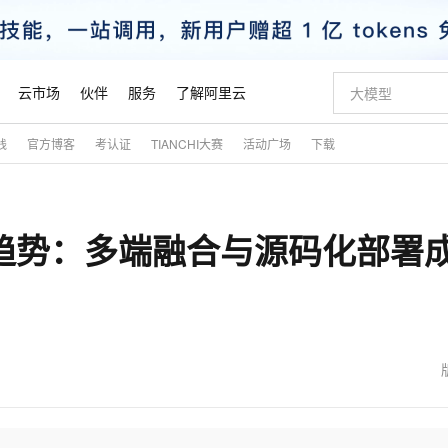
云市场
伙伴
服务
了解阿里云
践
官方博客
考认证
TIANCHI大赛
活动广场
下载
AI 特惠
数据与 API
成为产品伙伴
企业增值服务
最佳实践
价格计算器
AI 场景体
基础软件
产品伙伴合
阿里云认证
市场活动
配置报价
大模型
自助选配和估算价格
步到位
智启 AI 普惠权益
产品生态集成认证中心
企业支持计划
云上春晚
域名与网站
Qwen Audio：打造专属 AI 语音助手
千问官方 MaaS 平台，为开发者和 Agent 而生，新用户赠送 1 亿 + tokens 额度
一句话生成原生
AI Coding
阿里云Maa
2026 阿里云
云服务器 E
为企业打
数据集
Windows
大模型认证
模型
NEW
NEW
展趋势：多端融合与源码化部署
格式还原
值低价云产品抢先购
至高享 1亿+免费 tokens，加速 Al 应用落地
提供智能易用的域名与建站服务
Qwen-Audio-3.0-Realtime 端到端实时语音角色扮演
输入一句话想法,
智能编程，一键
安全可靠、
产品生态伙伴
专家技术服务
云上奥运之旅
弹性计算合作
阿里云中企出
手机三要素
宝塔 Linux
全部认证
价格优势
开源旗舰模型
即刻拥有 DeepSeek-V4-Pro
阿里云 OPC 创新助力计划
千问大模型
一键部署幻兽
AI 电商营销
对象存储 O
大模型
产品生态伙伴工作台
企业增值服务台
云栖战略参考
云存储合作计
云栖大会
身份实名认证
CentOS
训练营
推动算力普惠，释放技术红利
最高返9万
真正可用的 1M 上下文,一次完成代码全链路开发
快速构建应用程序和网站，即刻迈出上云第一步
轻松解锁专属 DeepSeek-V4-Pro
至高百万元 Token 补贴，加速一人公司成长
多元化、高性能、安全可靠的大模型服务
一键购买专属
从图文生成到
云上的中国
数据库合作计
活动全景
短信
Docker
图片和
自进化智能体
5 分钟轻松部署专属 QwenPaw
Token Plan 模型订阅计划
数字证书管理服务（原SSL证书）
高效搭建 AI
AI 广告创作
无影云电脑
企业成长
NEW
HOT
信息公告
看见新力量
云网络合作计
OCR 文字识别
JAVA
越聪明
证享300元代金券
全托管，含MySQL、PostgreSQL、SQL Server、MariaDB多引擎
Qwen3.8-Max 首发尝鲜，限时加量 10 倍，夜间低至2折
实现全站 HTTPS，呈现可信的 Web 访问
从聊天伙伴进化为能主动干活的本地数字员工
图文、视频一
随时随地安
魔搭 Mode
Kimi-K3
HappyHors
NEW
loud
服务实践
官网公告
金融模力时刻
Salesforce O
版
发票查验
全能环境
Claude Code + GStack 打造工程团队
千问办公，限时限量积分加倍
Qoder
低代码高效构
AI 建站
短信服务
型
NEW
作计划
Kimi 最新旗舰模型，长程编程与推理利器
让文字生成流
计划
创新中心
魔搭 ModelSc
健康状态
理服务
让AI从“聊天伙伴”进化为能干活的“数字员工”
安装技能 GStack，拥有专属 AI 工程团队
你的AI工作搭子，覆盖日常办公高频场景
面向真实软件的智能体编程平台
0 代码专业建
客户案例
天气预报查询
操作系统
态合作计划