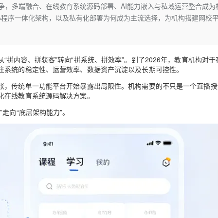
Deepseek-v4-pro
HappyHors
竞争，多端融合、在线教育系统源码部署、AI能力嵌入与私域运营整合成为
同享
万小智 AI 建站低至 15元/月
Qoder CN
AI 短剧/漫剧
云原生数据库 
快递物流查询
WordPress
成为服务伙
高校合作
、小程序一体化架构，以及私有化部署为何成为主流选择，为机构搭建网校
点，立即开启云上创新
覆盖公网/内网、递归/权威、移动APP等全场景解析服务
送.CN域名，送备案服务码
基于千问大模型等，支持代码智能生成、研发智能问答
AI助力短剧
态智能体模型
旗舰 MoE 大模型，百万上下文与顶尖推理能力
图生视频，流
Ubuntu
服务生态伙伴
云工开物
企业应用
Works
Night Plan 支持 Qwen 3.8-Max
云原生大数据计算服务 MaxCompute
AI 办公
容器服务 Kub
NEW
GLM-5.2
Wan2.7-T
Red Hat
30+ 款产品免费体验
Data Agent 驱动的一站式 Data+AI 开发治理平台
夜间 5 折，Qwen/Meoo/TokenPlan 客户专享
面向分析的企业级SaaS模式云数据仓库
AI智能应用
提供一站式管
科研合作
视觉 Coding、空间感知、多模态思考等全面升级
1M上下文，专为长程任务能力而生
ERP
拼内容、拼获客”转向“拼系统、拼效率”。到了2026年，教育机构对于
堂（旗舰版）
SUSE
智能客服
注系统的稳定性、运营效率、数据资产沉淀以及长期可控性。
CRM
防护产品
2个月
自动承接线索
张，传统单一功能平台开始暴露出局限性。机构需要的不只是一个直播授
建站小程序
OA 办公系统
AI 应用构建
大模型原生
化在线教育系统源码解决方案。
力提升
财税管理
模板建站
走向“底层架构能力”。
Qoder
大模型服务平台百炼-应用模版
HOT
NEW
面向真实软件
个人版上线、团队版降价；千问3.8-Max首发发尝鲜
丰富多元化的应用模版和解决方案
400电话
定制建站
万有无界
大模型服务平台百炼-智能体
方案
广告营销
模板小程序
的模型效果
灵活可视化地构建企业级 Agent
定制小程序
秒悟
人工智能平台 PAI
APP 开发
云端极速 AI 
新一代 AI 视频生成模型，深度适配广告营销等场景
AI Native 的算法工程平台，一站式完成建模、训练、推理服务部署
建站系统