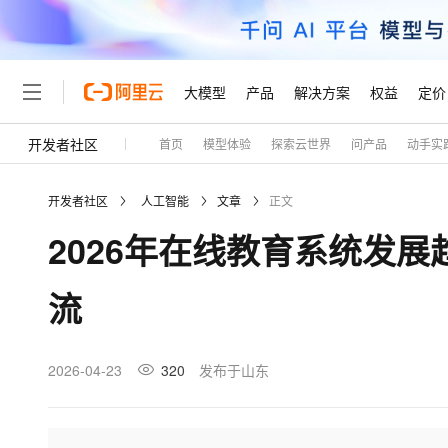
大模型
产品
解决方案
权益
定价
开发者社区
首页
模型体验
探索云世界
问产品
动手实
大模型
产品
解决方案
权益
定价
云市场
伙伴
服务
了解阿里云
精选产品
精选解决方案
普惠上云
产品定价
精选商城
成为销售伙伴
售前咨询
为什么选择阿里云
千问AI平台
开发者社区
人工智能
文章
正文
了解云产品的定价详情
大模型服务平台百炼
睿译宝，AI翻译排版一
普惠上云 官方力荐
分销伙伴
在线服务
网站建设
什么是云计算
大
2026年在线教育系统发
大模型服务与应用平台
上传文档即自动完成翻译和
云服务器38元/年起，超
咨询伙伴
多端小程序
技术领先
云上成本管理
售后服务
轻量应用服务器
GLM-5.2：长任务时代
官方推荐返现计划
大模型
精选产品
精选解决方案
Salesforce 国际版订阅
稳定可靠
流
管理和优化成本
推荐新用户得奖励，单订单
销售伙伴合作计划
自助服务
友盟天域
安全合规
人工智能与机器学习
AI
文本生成
云数据库 RDS
Hermes Agent，打造
云工开物
无影生态合作计划
在线服务
观测云
分析师报告
自主进化，持久记忆，越用
高校专属算力普惠，学生认
计算
互联网应用开发
2026-04-23
320
发布于山东
Qwen3.8-Max
HOT
Salesforce On Alibaba C
工单服务
Tuya 物联网平台阿里云
研究报告与白皮书
人工智能平台 PAI
快速拥有专属 OpenClaw
大模
Consulting Partner 合
大数据
容器
智能体时代全能旗舰模型
免费试用
短信专区
一站式AI开发、训练和推
蓝凌 OA
AI 大模型销售与服务生
现代化应用