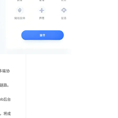
多端协
链路。
eb后台
，将成