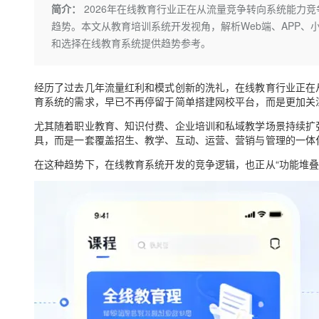
存储
天池大赛
Qwen3.7-Plus
简介：
2026年在线教育行业正在从流量竞争转向系统能力
云解析DNS
解决方案免费试用 新老
电子合同
趋势。本文从教育培训系统开发视角，解析Web端、APP
最高领取价值200元试用
能看、能想、能动手的多模
安全
网络与CDN
AI 算法大赛
畅捷通
和选择在线教育系统提供趋势参考。
大数据开发治理平台 Data
AI 产品 免费试用
网络
安全
云开发大赛
Qwen3-VL-Plus
Tableau 订阅
1亿+ 大模型 tokens 和 
可观测
入门学习赛
经历了过去几年流量红利和模式创新的洗礼，在线教育行业正在从“
中间件
AI空中课堂在线直播课
云防火墙
140+云产品 免费试用
育系统的需求，早已不再停留于简单搭建网校平台，而是更加关
上云与迁云
云原生的云上边界网络安全
产品新客免费试用，最长1
数据库
尤其随着职业教育、知识付费、企业培训和私域教学场景持续扩
生态解决方案
大模型服务
具，而是一套覆盖招生、教学、互动、运营、营销与管理的一体
企业出海
大模型ACA认证体验
大数据计算
助力企业全员 AI 认知与能
行业生态解决方案
在这种趋势下，在线教育系统开发的竞争逻辑，也正从“功能堆叠”
千问AI平台-Token Plan
政企业务
媒体服务
开发者生态解决方案
企业服务与云通信
千问AI平台-模型体验
AI 开发和 AI 应用解决
在线体验全尺寸、多种模态
域名与网站
Happy 系列大模型
终端用户计算
Serverless
开发工具