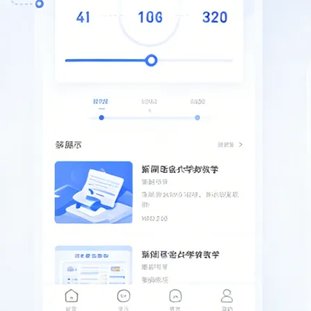
AI 应用
10分钟微调：让0.6B模型媲美235B模
多模态数据信
型
依托云原生高可用架构,实现Dify私有化部署
用1%尺寸在特定领域达到大模型90%以上效果
一个 AI 助手
超强辅助，Bol
即刻拥有 DeepSeek-R1 满血版
在企业官网、通讯软件中为客户提供 AI 客服
多种方案随心选，轻松解锁专属 DeepSeek