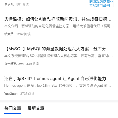
卓伊凡
501
舆情监控：如何让AI自动抓取新闻资讯，并生成每日摘要报告？
本文介绍一套AI驱动的自动化舆情监控方案：用站大爷隧道代理（高可用IP轮换）+ OpenClaw（零代码AI Agent）+ 大模型（智能摘要），7×24小时自动抓取、筛选、生成并推送结构化日报，彻底解决人工扫新闻耗时多、漏报频、易被封等问题。（239字）
站大爷
1262
【MySQL】MySQL的海量数据处理六大方案：分库分表、读写分离、分片策略、跨库事务、扩容方案、Sharding-JDBC中间件
本文系统梳理MySQL海量数据处理六大核心方案：读写分离、垂直/水平分库分表、分片策略选型、分布式事务（2PC/TCC/Saga等）、平滑扩容实践及Sharding-JDBC中间件应用，兼顾性能、一致性与可扩展性，助力架构稳健演进。
来一杯热Java
449
还在手写Skill？hermes-agent 让 Agent 自己进化能力
Hermes-agent 是 GitHub 23k+ Star 的开源项目，突破传统 Agent 依赖人工编写Aegnt Skill 的瓶颈，首创“自我进化”机制：通过失败→反思→自动生成技能→持续优化的闭环，让 Agent 在实践中自主构建、更新技能库，持续自我改进。
YueGuan
3735
热门文章
最新文章