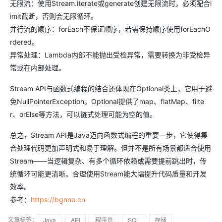
无限流：使用Stream.iterate或generate创建无限流时，必须配合l
imit截断，否则会无限循环。
并行流的顺序：forEach不保证顺序，若需保持顺序使用forEachO
rdered。
异常处理：Lambda内部不能抛出受检异常，需要转换为非受检异
常或在内部处理。
Stream API与函数式编程的结合还体现在Optional类上，它用于避
免NullPointerException。Optional提供了map、flatMap、filte
r、orElse等方法，可以链式处理可能为空的值。
总之，Stream API是Java迈向函数式编程的重要一步，它使得集
合处理代码更加声明式和易于理解。但并不是所有场景都适合使用
Stream——当逻辑复杂、有多个循环依赖或需要提前跳出时，传
统循环可能更清晰。合理使用Stream能大幅提升代码质量和开发
效率。
参考：
https://bgnno.cn
文章标签：
Java
API
程序员
SQL
存储