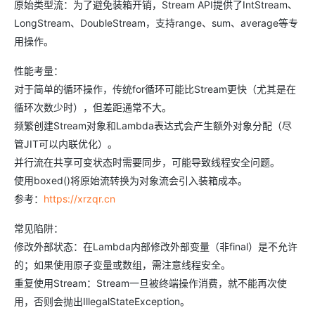
原始类型流：为了避免装箱开销，Stream API提供了IntStream、
LongStream、DoubleStream，支持range、sum、average等专
用操作。
性能考量：
对于简单的循环操作，传统for循环可能比Stream更快（尤其是在
循环次数少时），但差距通常不大。
频繁创建Stream对象和Lambda表达式会产生额外对象分配（尽
管JIT可以内联优化）。
并行流在共享可变状态时需要同步，可能导致线程安全问题。
使用boxed()将原始流转换为对象流会引入装箱成本。
参考：
https://xrzqr.cn
常见陷阱：
修改外部状态：在Lambda内部修改外部变量（非final）是不允许
的；如果使用原子变量或数组，需注意线程安全。
重复使用Stream：Stream一旦被终端操作消费，就不能再次使
用，否则会抛出IllegalStateException。