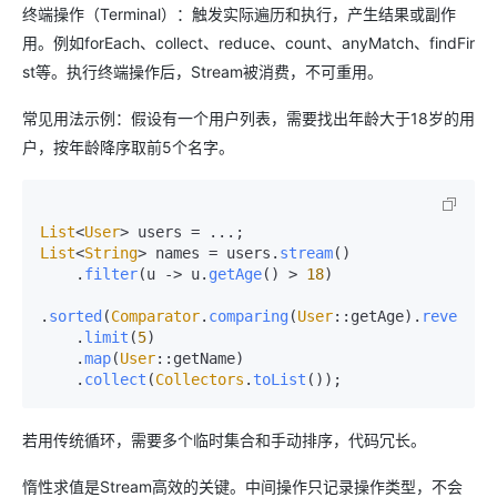
终端操作（Terminal）：触发实际遍历和执行，产生结果或副作
用。例如forEach、collect、reduce、count、anyMatch、findFir
st等。执行终端操作后，Stream被消费，不可重用。
常见用法示例：假设有一个用户列表，需要找出年龄大于18岁的用
户，按年龄降序取前5个名字。
List
<
User
List
<
String
> names = users.
stream
()

    .
filter
(u -> u.
getAge
() > 
18
)

.
sorted
(
Comparator
.
comparing
(
User
::getAge).
reversed
    .
limit
(
5
)

    .
map
(
User
::getName)

    .
collect
(
Collectors
.
toList
若用传统循环，需要多个临时集合和手动排序，代码冗长。
惰性求值是Stream高效的关键。中间操作只记录操作类型，不会