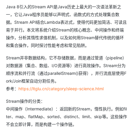
Java 8引入的Stream API是Java历史上最大的一次语法革新之
一，它让Java程序员能够以声明式、函数式的方式处理集合数
据。Stream API结合Lambda表达式，使得代码更加简洁、可读且
易于并行。本文将系统介绍Stream的核心概念、中间操作和终端
操作，分析其惰性求值机制，以及如何用Stream替代传统的循环
和集合操作，同时探讨性能考虑和常见陷阱。
Stream并非数据结构，它不存储数据，而是通过管道（pipeline）
对数据源（集合、数组、I/O资源等）进行高效操作。Stream分为
顺序流和并行流（通过parallelStream()获得），并行流底层使用F
ork/Join框架自动分割任务。
参考：
https://ltglu.cn/category/sleep-science.html
Stream操作的分类：
中间操作（Intermediate）：返回新的Stream，惰性执行。例如fil
ter、map、flatMap、sorted、distinct、limit、skip等。这些操作
不会立即计算，而是构建一个操作链。