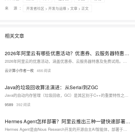
来 源：
开发者社区
>
开发与运维
>
文章
> 正文
相关文章
2026年阿里云有哪些优惠活动？优惠券、云服务器特惠及云产品免费试用活动简介
2026年阿里云的优惠活动，涵盖优惠券、云服务器特惠及免费试用。学生可领300元无门槛券及算礼包，企业享迁云与出海补贴。云服务器方面，提供轻量应用服务器低价抢购、经典长效云服务器特惠及企业级实例折扣。同时，阿里云推出普惠免费试用，覆盖云产品、AI产品及解决方案，助力用户零成本体验。此外，云产品组合购活动以更优价格、优化配置及便捷管理，满足用户多样化需求，构建了从入门到高性能生产的完整优惠体系。
云计算小作者一枚
466
Java的垃圾回收算法演进：从Serial到ZGC
Java的自动内存管理（垃圾回收，GC）是其区别于C++的重要特性之一。
9589
392
Hermes Agent怎样部署？阿里云推出三种一键快速部署方案，总有一种适合你！
Hermes Agent是由Nous Research开发的开源自主AI智能体，部署于本地服务器，具备持久记忆与自我学习闭环（自主建技、持续优化、跨会话召回），真正“越用越聪明”。阿里云提供计算巢、无影云电脑、轻量应用服务器三种一键部署方案，开箱即用。