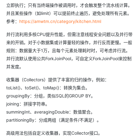
立即执行；只有当终端操作被调用时，才会触发整个流水线计算。
并且某些操作（如limit）可以提前终止遍历，避免处理所有元素。
参考：
https://amwtm.cn/category/kitchen.html
并行流利用多核CPU提升性能，但需注意线程安全问题以及并行带
来的开销。对于小数据集或计算量轻的操作，并行反而更慢。一般
规则：数据量大于1万，且每个元素处理耗时时，可考虑并行流。
并行流默认使用公共ForkJoinPool，可自定义ForkJoinPool来控制
并发度。
收集器（Collectors）提供了丰富的归约操作，例如：
toList()、toSet()、toMap()：转换为集合。
groupingBy：分组，类似SQL的GROUP BY。
joining：拼接字符串。
summingInt、averagingDouble：数值聚合。
partitioningBy：分成两组（满足条件/不满足）。
高级用法包括自定义收集器，实现Collector接口。