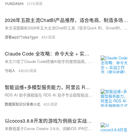
YUNDASHI
1219
2026年五款主流ChatBI产品推荐，适合电商、制造多场景及分析功能详解
本文深度解析2026年五大主流ChatBI工具（瓴羊Quick BI、SmartBI、Power BI、Qlik Sense、Tableau）在电商与制造行业的适配能力。重点剖析瓴羊Quick BI“智能小Q”五大AI Agent，覆盖自然语言查询、自动解读、报告生成、看板搭建与异常洞察，并提供分规模、分场景的实用选型指南。（239字）
游客wp377xfxa7gym
453
Claude Code 全攻略：命令大全 + 实战工作流（建议收藏）
本文介绍了Claude Code终端AI助手的使用指南，主要内容包括：1)常用命令如版本查看、项目启动和更新；2)三种工作模式切换及界面说明；3)核心功能指令速查表，包含初始化、压缩对话、清除历史等操作；4)详细解析了/init、/help、/clear、/compact、/memory等关键命令的使用场景和语法。文章通过丰富的界面截图和场景示例，帮助开发者快速掌握如何通过命令行和交互界面高效使用Claude Code进行项目开发，特别强调了CLAUDE.md文件作为项目知识库的核心作用。
兮动人
49033
智能运维+多模型服务能力，阿里云 RDS AI 助手旗舰版正式上线！
RDS AI 助手旗舰版在 RDS AI 助手专业版智能运维能力的基础上，提供灵活模型选择、智能模型路由、多模型灾备、API Key 集成等更自主可控、灵活便捷的模型服务，并支持纳管运维各类环境部署的数据库。
数据库知识分享者小北
453
以cocos3.8.8开发的游戏为例商业实战项目举例cocos打包ios苹果安装包ipa完整详细教程-优雅草卓伊凡
本教程基于Cocos Creator 3.8.8，详解iOS IPA打包全流程：含环境配置（Xcode、Apple开发者账号）、构建面板设置（包名、屏幕方向、签名等）、Xcode工程配置、Archive归档及IPA导出，并附常见报错解决方案，理论+实操结合，助力开发者高效上架。