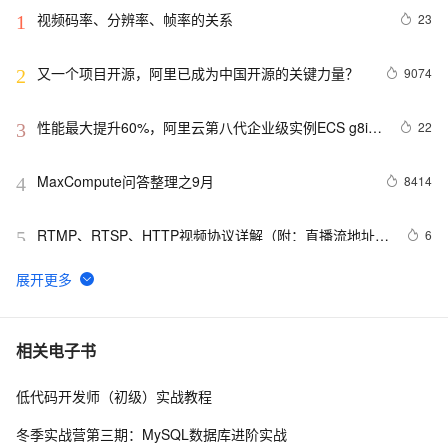
视频码率、分辨率、帧率的关系
23
1
又一个项目开源，阿里已成为中国开源的关键力量？
9074
2
性能最大提升60%，阿里云第八代企业级实例ECS g8i正
22
3
式上线
MaxCompute问答整理之9月
8414
4
RTMP、RTSP、HTTP视频协议详解（附：直播流地址、
6
5
播放软件）
【YOLOv8改进 - 注意力机制】Triplet Attention：轻量
95
6
有效的三元注意力
Python PIL远程命令执行漏洞复现(CVE-2017-8291 
14
7
相关电子书
CVE-2017-8291)
低代码开发师（初级）实战教程
新年快乐 ~
530
8
冬季实战营第三期：MySQL数据库进阶实战