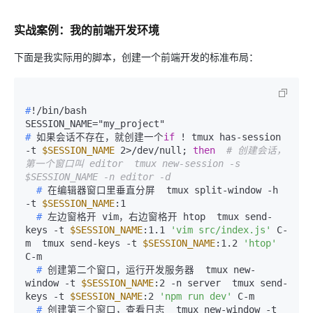
实战案例：我的前端开发环境
下面是我实际用的脚本，创建一个前端开发的标准布局：
#
!/bin/bash
# 
如果会话不存在，就创建一个
if
 ! tmux has-session 
-t 
$SESSION_NAME
 2>/dev/null; 
then
# 创建会话，
第一个窗口叫 editor  tmux new-session -s 
$SESSION_NAME -n editor -d
  # 
在编辑器窗口里垂直分屏  tmux split-window -h 
-t 
$SESSION_NAME
:1
  # 
左边窗格开 vim，右边窗格开 htop  tmux send-
keys -t 
$SESSION_NAME
:1.1 
'vim src/index.js'
 C-
m  tmux send-keys -t 
$SESSION_NAME
:1.2 
'htop'
C-m
  # 
创建第二个窗口，运行开发服务器  tmux new-
window -t 
$SESSION_NAME
:2 -n server  tmux send-
keys -t 
$SESSION_NAME
:2 
'npm run dev'
 C-m
  # 
创建第三个窗口，查看日志  tmux new-window -t 