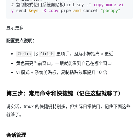
# 复制模式使用系统剪贴板bind-key -T 
copy
-
mode
-
vi
y
 send-
keys
 -
X
copy
-pipe-
and
-cancel 
"pbcopy"
显示更多
配置要点说明：
比
更顺手，因为小拇指离 a 更近
Ctrl+a
Ctrl+b
黄色高亮当前窗口，一眼就能看到自己在哪个窗口
vi 模式 + 系统剪贴板，复制粘贴效率提升 10 倍
第三步：常用命令和快捷键（记住这些就够了）
说实话，tmux 的快捷键特别多，但实际日常使用，记住下面这些
就够了。
会话管理