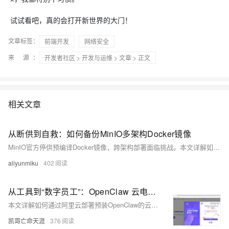
试试看吧，真的会打开新世界的大门！
文章标签：
前端开发
网络安全
来 源：
开发者社区
>
开发与运维
>
文章
> 正文
相关文章
从断供到自救：如何备份MinIO多架构Docker镜像
MinIO官方停供预编译Docker镜像，跨架构部署面临挑战。本文详解如何自主备份amd64/arm64双架构MinIO镜像，含打标、推送、清单创建四步实操，并提供已打包的多架构镜像直拉方案。（239字）
aliyunmiku
402
从工具到“数字员工”：OpenClaw 云电脑部署与未来形态思考
本文详解如何通过阿里云部署预装OpenClaw的云电脑——即开即用的Docker容器，含桌面环境、Chrome、拼音输入法及自动备份/纯净启动等特性，全程图文指引，零配置快速体验。
凯哥亡命天涯
376