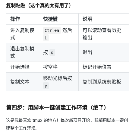
复制粘贴（这个真的太有用了）
操作
快捷键
说明
进入复制模
然后
可以滚动查看历史
Ctrl+a
式
输出
[
退出复制模
按
退出
q
式
开始选择
按空格
标记开始位置
移动光标后按
复制文本
复制到系统剪贴板
y
第四步：用脚本一键创建工作环境（绝了）
这是我最喜欢 tmux 的地方！每次新项目开始，我都用脚本一键创
建整个工作环境。