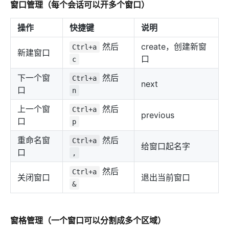
窗口管理（每个会话可以开多个窗口）
操作
快捷键
说明
然后
create，创建新窗
Ctrl+a
新建窗口
口
c
下一个窗
然后
Ctrl+a
next
口
n
上一个窗
然后
Ctrl+a
previous
口
p
重命名窗
然后
Ctrl+a
给窗口起名字
口
,
然后
Ctrl+a
关闭窗口
退出当前窗口
&
窗格管理（一个窗口可以分割成多个区域）