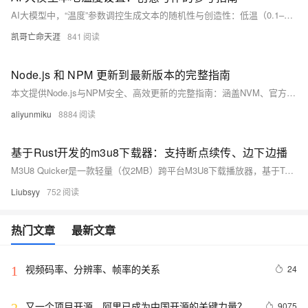
AI大模型中，“温度”参数调控生成文本的随机性与创造性：低温（0.1–0.4）保准确，适合医疗、编程等严谨场景；高温（0.7–1.2）促多样，助力创意写作、小说、锐评等任务。合理调温，平衡“靠谱”与“有趣”。
凯哥亡命天涯
841
Node.js 和 NPM 更新到最新版本的完整指南
本文提供Node.js与NPM安全、高效更新的完整指南：涵盖NVM、官方安装包及各系统包管理器（Homebrew、NodeSource、nvm-windows）操作步骤，强调更新新功能、修复漏洞、提升兼容性，并提醒备份、本地测试等最佳实践。（239字）
aliyunmiku
8884
基于Rust开发的m3u8下载器：支持断点续传、边下边播
M3U8 Quicker是一款轻量（仅2MB）跨平台M3U8下载播放器，基于Tauri+Rust+React开发。支持断点续传、AES解密、边下边播、自动转MP4及Chrome一键抓取地址，让课程保存与媒体管理更高效稳定。
Liubsyy
752
热门文章
最新文章
视频码率、分辨率、帧率的关系
24
1
又一个项目开源，阿里已成为中国开源的关键力量？
9075
2