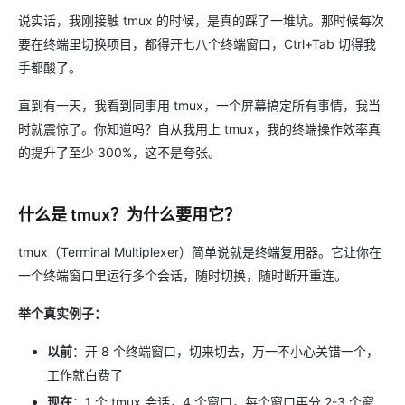
说实话，我刚接触 tmux 的时候，是真的踩了一堆坑。那时候每次
要在终端里切换项目，都得开七八个终端窗口，Ctrl+Tab 切得我
手都酸了。
直到有一天，我看到同事用 tmux，一个屏幕搞定所有事情，我当
时就震惊了。你知道吗？自从我用上 tmux，我的终端操作效率真
的提升了至少 300%，这不是夸张。
什么是 tmux？为什么要用它？
tmux（Terminal Multiplexer）简单说就是终端复用器。它让你在
一个终端窗口里运行多个会话，随时切换，随时断开重连。
举个真实例子：
以前
：开 8 个终端窗口，切来切去，万一不小心关错一个，
工作就白费了
现在
：1 个 tmux 会话，4 个窗口，每个窗口再分 2-3 个窗