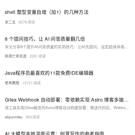
shell 整型变量自增（加1）的几种方法
余二五
6576
8 个提问技巧，让 AI 问答质量翻几倍
本文分享8个提升AI问答质量的实用技巧：让AI先提问、设定超具体角色、明确受众、展示思考过程、自己开头续写、提供背景信息、多角度求解、反问AI如何提问。核心在于减少AI猜测，用清晰约束换来精准输出——不是AI变聪明了，而是你问得更准了。（239字）
凯哥亡命天涯
2281
Java程序员最喜欢的11款免费IDE编辑器
老朱教授
15721
Gitea Webhook 自动部署：零依赖实现 Astro 博客多端同步发布
该工具实现Gitea触发的Astro博客自动构建部署：推送代码后，Webhook服务自动拉取、安装依赖、构建并更新Nginx站点。零依赖、异步响应、systemd守护，彻底告别SSH手动操作。（239字）
aliyunmiku
363
AI 大模型本地温度设置：创意写作的参考指南