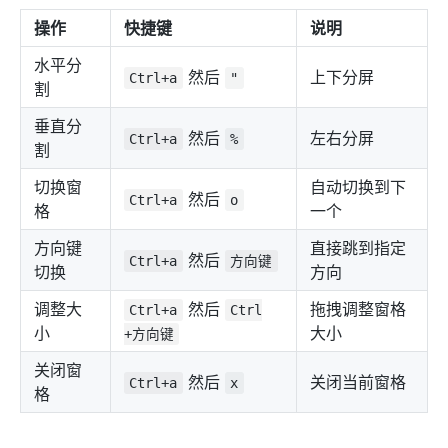
操作
快捷键
说明
水平分
然后
上下分屏
Ctrl+a
"
割
垂直分
然后
左右分屏
Ctrl+a
%
割
切换窗
自动切换到下
然后
Ctrl+a
o
格
一个
方向键
直接跳到指定
然后
Ctrl+a
方向键
切换
方向
调整大
然后
拖拽调整窗格
Ctrl+a
Ctrl
小
大小
+方向键
关闭窗
然后
关闭当前窗格
Ctrl+a
x
格