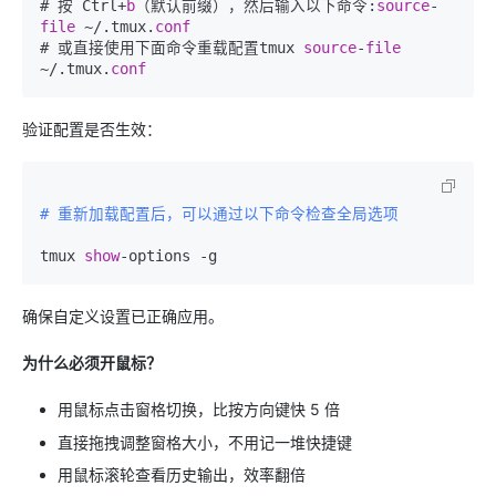
# 按 Ctrl+
b
（默认前缀），然后输入以下命令:
source
-
file
 ~/.tmux.
conf
# 或直接使用下面命令重载配置tmux 
source
-
file
~/.tmux.
conf
验证配置是否生效：
# 重新加载配置后，可以通过以下命令检查全局选项
tmux 
show
确保自定义设置已正确应用。
为什么必须开鼠标？
用鼠标点击窗格切换，比按方向键快 5 倍
直接拖拽调整窗格大小，不用记一堆快捷键
用鼠标滚轮查看历史输出，效率翻倍