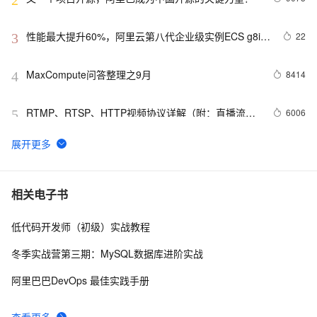
性能最大提升60%，阿里云第八代企业级实例ECS g8i正
22
3
式上线
MaxCompute问答整理之9月
8414
4
RTMP、RTSP、HTTP视频协议详解（附：直播流地
6006
5
址、播放软件）
【YOLOv8改进 - 注意力机制】Triplet Attention：轻量
118
6
有效的三元注意力
Python PIL远程命令执行漏洞复现(CVE-2017-8291 
14
7
相关电子书
CVE-2017-8291)
低代码开发师（初级）实战教程
新年快乐 ~
530
8
冬季实战营第三期：MySQL数据库进阶实战
50个优秀的名片设计作品欣赏
577
9
阿里巴巴DevOps 最佳实践手册
WebBrowser控件使用详解
593
10
查看更多