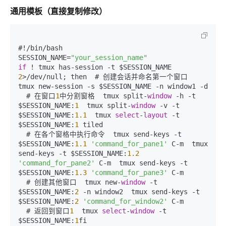
通用模板（直接复制修改）
#!/bin/bash

SESSION_NAME=
"your_session_name"
if
 ! tmux has-session -t $SESSION_NAME 
2
>/dev/null; then  # 创建会话并命名第一个窗口  
tmux new-session -s $SESSION_NAME -n window1 -d

  # 在窗口
1
中分割窗格  tmux split-
window
 -h -t 
$SESSION_NAME:
1
  tmux split-
window
 -v -t 
$SESSION_NAME:
1.1
  tmux 
select
-
layout
 -t 
$SESSION_NAME:
1
 tiled

  # 在各个窗格中执行命令  tmux send-keys -t 
$SESSION_NAME:
1.1
'command_for_pane1'
 C-m  tmux 
send-keys -t $SESSION_NAME:
1.2
'command_for_pane2'
 C-m  tmux send-keys -t 
$SESSION_NAME:
1.3
'command_for_pane3'
 C-m

  # 创建其他窗口  tmux new-
window
 -t 
$SESSION_NAME:
2
 -n window2  tmux send-keys -t 
$SESSION_NAME:
2
'command_for_window2'
 C-m

  # 返回到窗口
1
  tmux 
select
-
window
 -t 
$SESSION_NAME:
1
fi
