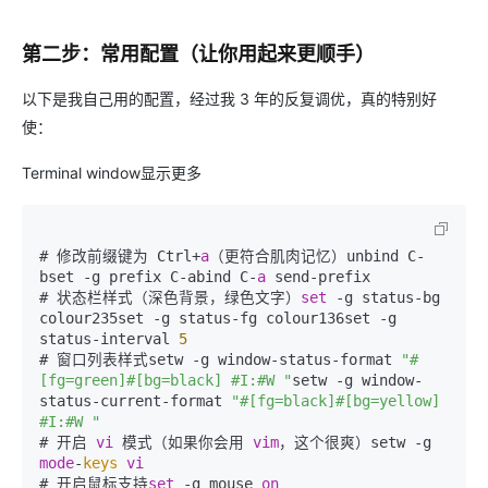
第二步：常用配置（让你用起来更顺手）
以下是我自己用的配置，经过我 3 年的反复调优，真的特别好
使：
Terminal window显示更多
# 修改前缀键为 Ctrl+
a
（更符合肌肉记忆）unbind C-
bset -g prefix C-abind C-
a
 send-prefix

# 状态栏样式（深色背景，绿色文字）
set
 -g status-bg 
colour235set -g status-fg colour136set -g 
status-interval 
5
# 窗口列表样式setw -g window-status-format 
"#
[fg=green]#[bg=black] #I:#W "
setw -g window-
status-current-format 
"#[fg=black]#[bg=yellow] 
#I:#W "
# 开启 
vi
 模式（如果你会用 
vim
，这个很爽）setw -g 
mode
-
keys
vi
# 开启鼠标支持
set
 -g mouse 
on