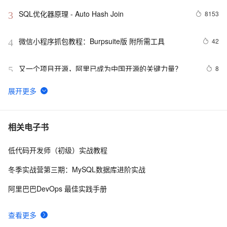
SQL优化器原理 - Auto Hash Join
8153
3
微信小程序抓包教程：Burpsuite版 附所需工具
42
4
又一个项目开源，阿里已成为中国开源的关键力量？
8
5
tailwindcss使用教程
4
6
我的博客即将入驻“云栖社区”，诚邀技术同仁一同入驻。
5
7
相关电子书
低代码开发师（初级）实战教程
思科路由器的密码恢复
4
8
冬季实战营第三期：MySQL数据库进阶实战
有一种忙，叫做很有希望
6
9
阿里巴巴DevOps 最佳实践手册
深度优先搜索的图文介绍
3
10
查看更多