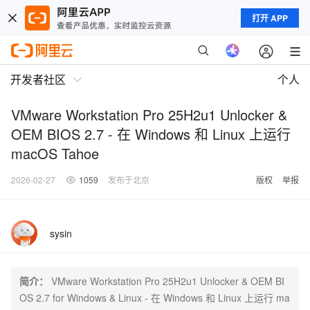
打开 APP
开发者社区
个人
VMware Workstation Pro 25H2u1 Unlocker &
OEM BIOS 2.7 - 在 Windows 和 Linux 上运行
macOS Tahoe
2026-02-27
1059
发布于北京
版权
举报
sysin
简介：
VMware Workstation Pro 25H2u1 Unlocker & OEM BI
OS 2.7 for Windows & Linux - 在 Windows 和 Linux 上运行 ma