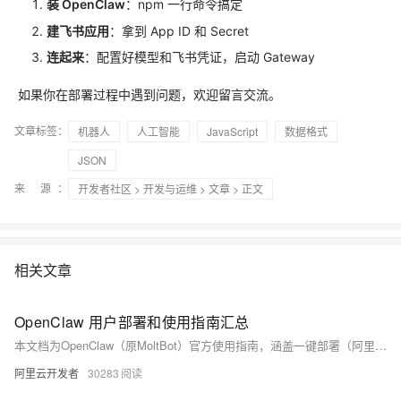
装 OpenClaw
：npm 一行命令搞定
建飞书应用
：拿到 App ID 和 Secret
连起来
：配置好模型和飞书凭证，启动 Gateway
如果你在部署过程中遇到问题，欢迎留言交流。
文章标签：
机器人
人工智能
JavaScript
数据格式
JSON
来 源：
开发者社区
>
开发与运维
>
文章
> 正文
相关文章
OpenClaw 用户部署和使用指南汇总
本文档为OpenClaw（原MoltBot）官方使用指南，涵盖一键部署（阿里云轻量服务器年仅68元）、钉钉/飞书/企微等多平台AI员工搭建、典型场景实践及高频问题FAQ。同步更新产品化修复进展，助力用户高效落地7×24小时主动执行AI助手。
阿里云开发者
30283