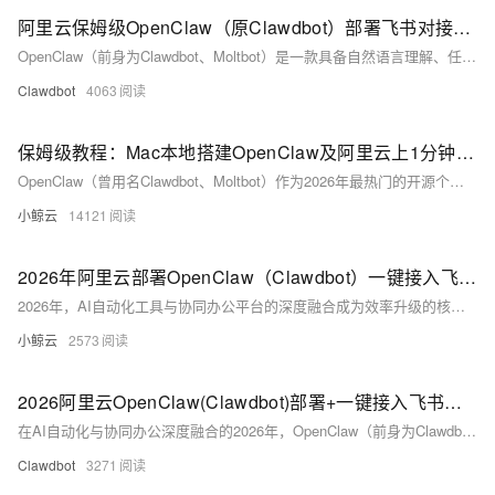
阿里云保姆级OpenClaw（原Clawdbot）部署飞书对接教程 手把手教你搭建AI助手
OpenClaw（前身为Clawdbot、Moltbot）是一款具备自然语言理解、任务自动化执行与多工具集成能力的AI代理工具，无需专业编程技能，即可实现文档处理、日程管理、信息查询、开发辅助、轻量团队协同等多元实操功能，适配个人办公与团队协作等多种场景。2026年，OpenClaw在版本迭代中进一步优化了与飞书的集成适配，阿里云则针对新手用户推出专属一键部署方案，通过预置标准化专属镜像，提前完成运行环境、核心依赖的安装配置，彻底简化了传统部署中复杂的参数调试、依赖冲突解决等流程，真正实现“零技术门槛、秒级落地”，无需额外开发即可完成与飞书的无缝联动。
Clawdbot
4063
保姆级教程：Mac本地搭建OpenClaw及阿里云上1分钟部署OpenClaw+飞书集成实战指南
OpenClaw（曾用名Clawdbot、Moltbot）作为2026年最热门的开源个人AI助手平台，以“自然语言驱动自动化”为核心，支持对接飞书、Telegram等主流通讯工具，可替代人工完成文件操作、日历管理、邮件处理等重复性工作。其模块化架构适配多系统环境，既可以在Mac上本地化部署打造私人助手，也能通过阿里云实现7×24小时稳定运行，完美兼顾隐私性与便捷性。
小鲸云
14121
2026年阿里云部署OpenClaw（Clawdbot）一键接入飞书保姆级教程
2026年，AI自动化工具与协同办公平台的深度融合成为效率升级的核心趋势，OpenClaw（前身为Clawdbot、Moltbot）作为阿里云生态下轻量化、高适配的AI自动化代理工具，凭借“零编程基础、全场景适配、高扩展性”的优势，成为个人与企业构建专属AI助手的首选；而飞书作为高效协同办公平台，广泛应用于各类团队的日常沟通、任务管理与文档协作。将OpenClaw部署在阿里云，并一键接入飞书，可实现“飞书端直接下达指令、OpenClaw自动执行任务、结果实时反馈”的闭环，无需频繁切换平台，让AI助手真正融入协同办公流程，大幅减少重复手工劳动，提升团队协作与个人办公效率。
小鲸云
2573
2026阿里云OpenClaw(Clawdbot)部署+一键接入飞书保姆级教程
在AI自动化与协同办公深度融合的2026年，OpenClaw（前身为Clawdbot、Moltbot）作为阿里云生态下轻量化AI自动化代理工具，凭借“零编程基础适配、全场景任务执行、高扩展性”三大核心优势，成为个人与企业构建专属AI助手的首选。而飞书作为高效协同办公平台，覆盖团队沟通、任务管理、文档协作等全场景，将OpenClaw部署在阿里云并接入飞书，可实现“飞书端下达指令→OpenClaw自动执行→结果实时反馈”的闭环，让AI助手深度融入办公流程，大幅减少重复劳动，提升协作效率。
Clawdbot
3271