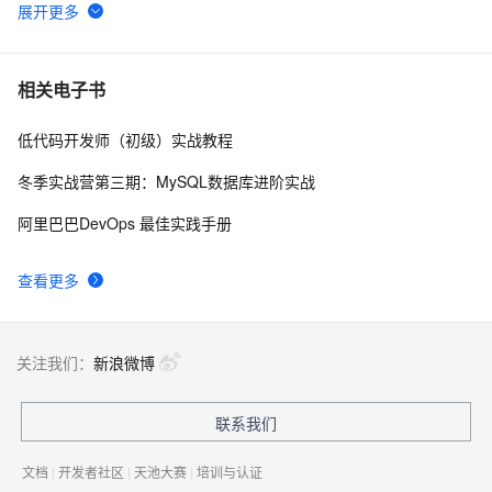
WebAssembly 在 MOSN 中的实践 - 基础框架篇
13
6
userdel使用说明
5
7
相关电子书
低代码开发师（初级）实战教程
自己看系统的“系统还原”
14
8
冬季实战营第三期：MySQL数据库进阶实战
AngularJS 五大特性，加快 Web 应用开发
675
9
阿里巴巴DevOps 最佳实践手册
WPF游戏开发——小鸡快跑
643
10
查看更多
关注我们：
新浪微博
联系我们
文档
|
开发者社区
|
天池大赛
|
培训与认证