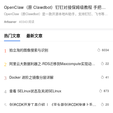
OpenClaw（原 Clawdbot）钉钉对接保姆级教程 手把手教你打造自己的 AI 助手
OpenClaw（原Clawdbot）是一款开源本地AI助手，支持钉钉、飞书等多平台接入。本教程手把手指导Linux下部署与钉钉机器人对接，涵盖环境配置、模型选择（如Qwen）、权限设置及调试，助你快速打造私有、安全、高权限的专属AI助理。（239字）
Artisaner
40343
热门文章
最新文章
拍立淘的图像搜索与识别
6034
1
阿里云大数据利器之-RDS迁移到Maxcompute实现动态
22
2
分区
Docker 进阶之镜像分层详解
41
3
查看 SELinux状态及关闭SELinux
873
4
剑池CDK开发工具介绍  |  《平头哥剑池CDK快速上手指
20
5
南》第一章