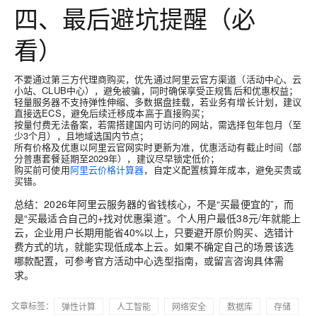
四、最后避坑提醒（必
看）
不要通过第三方代理商购买，优先通过阿里云官方渠道（活动中心、云
小站、CLUB中心），避免被骗，同时确保享受正规售后和优惠权益；
轻量服务器不支持弹性伸缩、多数据盘挂载，若业务有增长计划，建议
直接选ECS，避免后续迁移成本高于直接购买；
按量付费无法备案，若需搭建国内可访问的网站，需选择包年包月（至
少3个月），且地域选国内节点；
所有价格及优惠以阿里云官网实时更新为准，优惠活动有截止时间（部
分普惠套餐延期至2029年），建议尽早锁定低价；
购买前可使用
阿里云价格计算器
，自定义配置核算年成本，避免买贵或
买错。
总结：2026年阿里云服务器的省钱核心，不是“买最便宜的”，而
是“买最适合自己的+找对优惠渠道”。个人用户最低38元/年就能上
云，企业用户长期用能省40%以上，只要避开原价购买、选错计
费方式的坑，就能实现低成本上云。如果不确定自己的场景该选
哪款配置，可参考官方活动中心选型指南，或留言咨询具体需
求。
文章标签：
弹性计算
人工智能
网络安全
数据库
存储