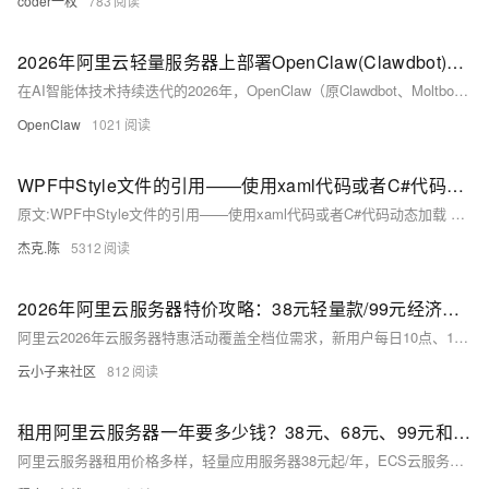
coder一枚
783
2026年阿里云轻量服务器上部署OpenClaw(Clawdbot)及接入skills极简教程
在AI智能体技术持续迭代的2026年，OpenClaw（原Clawdbot、Moltbot）凭借“开源可控、轻量化部署、全场景技能扩展”的核心优势，成为个人办公与轻量团队提升效率的首选工具。它打破了传统AI“只会对话不会执行”的局限，通过标准化的Skills（技能）生态，让AI具备网页浏览、文件处理、邮件管理、代码开发等具象化操作能力，真正实现“自然语言指令驱动，全流程自动化执行”。
OpenClaw
1021
WPF中Style文件的引用——使用xaml代码或者C#代码动态加载
原文:WPF中Style文件的引用——使用xaml代码或者C#代码动态加载 WPF中控件拥有很多依赖属性（Dependency Property），我们可以通过编写自定义Style文件来控制控件的外观和行为，如同CSS代码一般。
杰克.陈
5312
2026年阿里云服务器特价攻略：38元轻量款/99元经济型/199元企业款解析
阿里云2026年云服务器特惠活动覆盖全档位需求，新用户每日10点、15点可抢2核2G轻量应用服务器，仅38元/年；新老用户同享2核2G 3M带宽经济型e实例99元/年，支持续费同价至2027年；企业认证用户可购2核4G 5M带宽u1实例199元/年，覆盖海内外节点。此外，e系列高配置享3.9折、u2i实例年付低至3折、第九代c9i/g9i/r9i实例6.4折，适配个人学习、中小业务部署、AI推理等不同场景，是不同规模用户低成本上云的优质选择。
云小子来社区
812
租用阿里云服务器一年要多少钱？38元、68元、99元和199元多个配置选择
阿里云服务器租用价格多样，轻量应用服务器38元起/年，ECS云服务器99元起/年，2核2G至8核32G多种配置可选，香港节点25元/月起，GPU服务器按需计费，活动优惠力度大，新老用户同享，详情可查官方活动页。