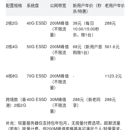
配置规格
系统盘
公网带宽
新用户年价（秒
老用户年价
杀/特惠）
2核2G
40G ESSD
200M峰值
38元（每日
288元
（不限流
10:00/15:00秒
量）
杀，限1台）
2核4G
50G ESSD
200M峰值
68元（新用户首
561.6元
（不限流
购限1台）
量）
4核8G
70G ESSD
200M峰值
-
1123.2元
（不限流
量）
跨境款（香
40G ESSD
30M峰值
288元（新老同
288元
港）2核2G
（不限流
享）
量）
补充：轻量服务器仅支持包年包月，无按量付费选项，超额流量
（若有）按量计费，但200M峰值套餐基本可满足个人/轻量需求，