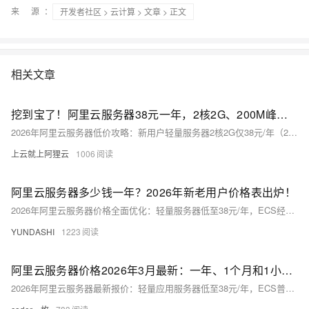
来 源：
开发者社区
>
云计算
>
文章
> 正文
相关文章
挖到宝了！阿里云服务器38元一年，2核2G、200M峰值带宽、40G系统盘，不限流量超划算
2026年阿里云服务器低价攻略：新用户轻量服务器2核2G仅38元/年（200M带宽+40G SSD），ECS普惠款99元起；推荐多年付享3折、叠加秒杀/券/组合购，个人省80%、企业省40%+。避坑关键：勿原价购、慎选按量付费、按需配置。
上云就上阿狸云
1006
阿里云服务器多少钱一年？2026年新老用户价格表出炉！
2026年阿里云服务器价格全面优化：轻量服务器低至38元/年，ECS经济型e实例99元/年，“99计划”新老同价；GPU服务器享7.6折及算力补贴。涵盖入门、企业级与AI场景，附秒杀指南、选型建议与优惠叠加策略。
YUNDASHI
1223
阿里云服务器价格2026年3月最新：一年、1个月和1小时收费标准，不花冤枉钱~
2026年阿里云服务器最新报价：轻量应用服务器低至38元/年，ECS普惠套餐99元/年起，GPU实例按量或包年可选。涵盖包年包月、按量付费三大计费模式，详解续费同价、多年付3.9折、升级差额补价等核心规则，助您精准控本、避坑省钱。（239字）