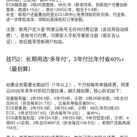
ECS服务器：2核2G普惠款，99元/年（新老同享，但新用户可叠加新
客券，再减5-10元），原价1200元/年，相当于0.8折；
补充：新用户还能叠加阿里云CLUB中心免费领取的折扣券、代金券，
进一步降低成本，领取后直接抵扣订单金额。
注意：新用户定义是“阿里云账号无任何付费记录（含试用自动续
费）”，若账号已付费，可换家人手机号重新注册（需实名认
证），依旧能享受新用户权益。
技巧2：长期用选“多年付”，3年付比年付省40%+
（最划算）
如果业务需要长期运行（1年以上），千万别每年单独续费，阿里
云2026年多年付折扣力度拉满，越久越划算，核心折扣如下：
轻量服务器：2年付6.5折，3年付5折，示例：2核2G秒杀款，3年总付
仅95元（折合每年31.7元），比每年单独买省50%；
ECS普惠款：2年付5.5折，3年付3.9折，示例：99元/年的2核2G
ECS，3年总付237.6元（折合每年79.2元），省40%；
ECS高性能机型：2年付4.5折，3年付3.9折，5年付低至3折，示例：4
核8G u1实例，3年总付4987元（折合每月138.5元），老用户还能再减
154元；