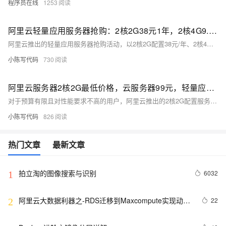
程序员在线
1253
阿里云轻量应用服务器抢购：2核2G38元1年，2核4G9.9元1个月、199元1年，标配200M峰值带宽
阿里云推出的轻量应用服务器抢购活动，以2核2G配置38元/年、2核4G配置9.9元/月或199元/年的价格，为个人开发者、初创团队及中小企业提供了高性价比的云服务选择。活动每天10:00和15:00开抢，面向新用户且限购1台。服务器预装了热门应用镜像，支持快速部署，适用于个人网站、博客、小型应用等多种场景。未抢购成功的用户，也可考虑阿里云的其他特价云服务器或灵活的付费方案。
小陈写代码
730
阿里云服务器2核2G最低价格，云服务器99元，轻量应用服务器38元，区别与选择指南
对于预算有限且对性能要求不高的用户，阿里云推出的2核2G配置服务器成为首选，其中轻量应用服务器以38元/年（新用户抢购价）和云服务器ECS经济型e实例以99元/年（新老用户同享）的两款特价方案，分别满足“极致入门”与“稳定普惠”的需求。前者以200M峰值带宽、预置镜像和快速部署见长，适合个人博客、开发测试及AI应用体验；后者以3M固定带宽、长效同价续费及完整ECS功能为优势，更适合企业官网、轻量数据库等长期稳定场景。
小陈写代码
826
热门文章
最新文章
拍立淘的图像搜索与识别
6032
1
阿里云大数据利器之-RDS迁移到Maxcompute实现动态
22
2
分区