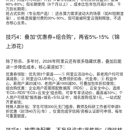
60%-80%；但长期使用（6个月以上），成本比包年包月高2-3倍，千
万别长期用；
抢占式实例（专业用户选）：适合算力需求波动大的场景（如AI短期渲
染），价格是按量付费的30%-50%，但可能被阿里云强制释放，不适
合核心业务。
技巧4：叠加“优惠券+组合购”，再省5%-15%（锦
上添花）
除了秒杀、多年付，2026年阿里云还有很多隐藏优惠，叠加后能
进一步降低成本，核心渠道如下：
优惠券领取：优先领3个渠道——① 阿里云活动中心，新老用户均可领
满减券；② 阿里云CLUB中心，免费领折扣券、代金券；③ 权益中
心，新用户满20减10、老用户满1000减50，可叠加包年折扣使用；
组合购优惠：企业用户若需搭配数据库（RDS）、云安全中心，选择
“ECS+RDS”“ECS+云安全”组合购，可享专享活动价，最高省30%；个
人用户可搭配“服务器+域名+SSL证书”，域名首购低至1元，一站式配
齐更省钱；
特殊人群补贴：学生可领300元无门槛券，教师及科研工作者可申请5
折优惠（封顶40万元/年），仅需完成学信网/资格认证即可申领，每年
可重置额度。
技巧5：按需选配置，不盲目追求“高性能”（避坑核