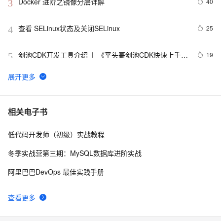
Docker 进阶之镜像分层详解
40
3
查看 SELinux状态及关闭SELinux
25
4
剑池CDK开发工具介绍  |  《平头哥剑池CDK快速上手指
19
5
南》第一章
WebAssembly 在 MOSN 中的实践 - 基础框架篇
12
6
userdel使用说明
5
7
相关电子书
低代码开发师（初级）实战教程
自己看系统的“系统还原”
14
8
冬季实战营第三期：MySQL数据库进阶实战
AngularJS 五大特性，加快 Web 应用开发
10
9
阿里巴巴DevOps 最佳实践手册
WPF游戏开发——小鸡快跑
5
10
查看更多