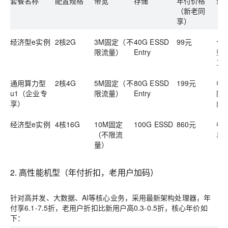
套餐名称
配置规格
带宽
存储
年付价格
适
（新老同
享）
经济型e实例
2核2G
3M固定（不
40G ESSD
99元
个
限流量）
Entry
型
工
通用算力型
2核4G
5M固定（不
80G ESSD
199元
中
u1（企业专
限流量）
Entry
网、
享）
内
经济型e实例
4核16G
10M固定
100G ESSD
860元
中
（不限流
易
量）
2. 高性能机型（年付折扣，老用户加码）
针对高并发、大数据、AI等核心业务，采用最新架构处理器，年
付享6.1-7.5折，老用户折扣比新用户高0.3-0.5折，核心年价如
下：