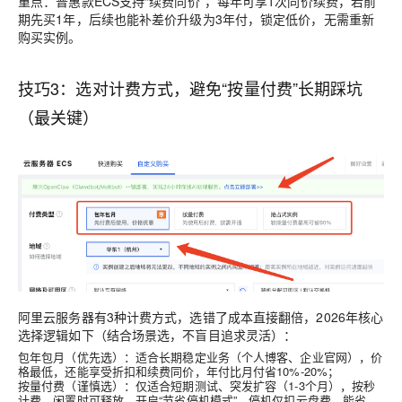
重点：普惠款ECS支持“续费同价”，每年可享1次同价续费，若前
期先买1年，后续也能补差价升级为3年付，锁定低价，无需重新
购买实例。
技巧3：选对计费方式，避免“按量付费”长期踩坑
（最关键）
阿里云服务器有3种计费方式，选错了成本直接翻倍，2026年核心
选择逻辑如下（结合场景选，不盲目追求灵活）：
包年包月（优先选）：适合长期稳定业务（个人博客、企业官网），价
格最低，还能享受折扣和续费同价，年付比月付省10%-20%；
按量付费（谨慎选）：仅适合短期测试、突发扩容（1-3个月），按秒
计费，闲置时可释放，开启“节省停机模式”，停机仅扣云盘费，能省