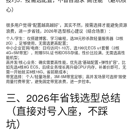
心）
很多用户觉得“配置越高越好”，其实不然，按需选择才能避免资源
浪费，进一步省钱，2026年选型核心建议（结合场景）：
个人/学生：仅搭建博客、学习编程，选38元秒杀款轻量服务器（2核
2G），足够使用，无需选更高配置；
中小企业官网/电商：日均访问1-10万，选199元ECS u1套餐（2核
4G+5M带宽），附赠SSL证书和OSS存储，性价比拉满，无需选高性
能机型；
高并发/核心业务：确实需要高性能，优先选“基础配置+弹性扩容”，比
如先选4核8G ECS，后续业务增长再升级CPU/内存，补差价即可，无
需一开始就买8核16G，省前期成本；
带宽选择：个人/轻量场景，3M-5M带宽足够；高并发场景可选择“按使
用量付费带宽”，避免固定带宽浪费，进一步控本。
三、2026年省钱选型总结
（直接对号入座，不踩
坑）