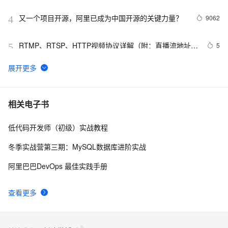
又一个项目开源，阿里已成为中国开源的关键力量？
9062
4
RTMP、RTSP、HTTP视频协议详解（附：直播流地址、
5
5
播放软件）
谷歌CEO皮查伊：对重返中国持开放态度
750
6
C语言项目参考解答：全正整数后再计算
654
7
相关电子书
低代码开发师（初级）实战教程
俗人解读 三维渲染 的工作过程
657
8
冬季实战营第三期：MySQL数据库进阶实战
国土档案管理信息系统【档案著录】-他项权利类档案
581
9
阿里巴巴DevOps 最佳实践手册
著录
使用TWO_TASK或者LOCAL环境变量?
586
10
查看更多