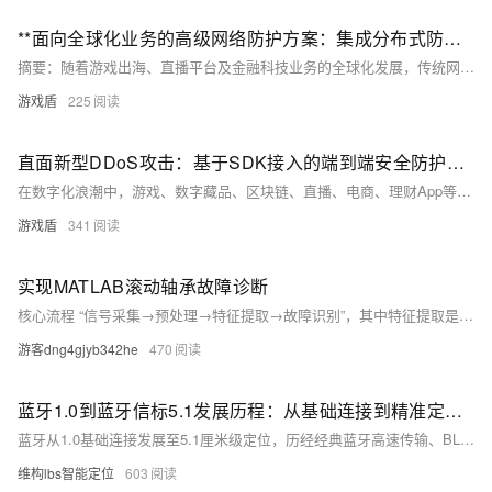
**面向全球化业务的高级网络防护方案：集成分布式防护与加密通信的技术架构解析**
摘要：随着游戏出海、直播平台及金融科技业务的全球化发展，传统网络安全方案在应对复杂网络攻击与通信安全需求时面临严峻挑战。本文深入探讨一种基于SDK集成与分布式节点调度的新型防护架构，该架构通过将防护能力前置至客户端层面，实现业务加速、攻击防护与通信安全的一体化解决方案。
游戏盾
225
直面新型DDoS攻击：基于SDK接入的端到端安全防护架构与技术实现
在数字化浪潮中，游戏、数字藏品、区块链、直播、电商、理财App等已成为互联网经济的核心支柱。然而，这些高价值、高并发的业务也成为了DDoS/CC攻击的重灾区。传统基于流量清洗和IP轮询的防护方案日益乏力，一种基于SDK接入的**端到端加密隧道**与**智能调度**技术正成为防护的新范式。本文将深入剖析其核心原理、架构实现，并结合代码示例，阐述如何为关键业务构建坚不可摧的“数字护盾”。
游戏盾
341
实现MATLAB滚动轴承故障诊断
核心流程 “信号采集→预处理→特征提取→故障识别”，其中特征提取是连接原始信号与故障诊断的关键环节。
游客dng4gjyb342he
470
蓝牙1.0到蓝牙信标5.1发展历程：从基础连接到精准定位详解
蓝牙从1.0基础连接发展至5.1厘米级定位，历经经典蓝牙高速传输、BLE低功耗革新，再到AoA/AoD高精度定位突破，推动信标技术在零售、工业、智慧城市等场景广泛应用，持续引领短距离无线连接与定位演进。如果您想进一步了解蓝牙定位技术和案例，欢迎搜索维构lbs智能定位~
维构lbs智能定位
603