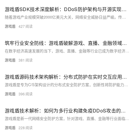
游戏盾SDK技术深度解析：DDoS防护架构与开源实现原理
随着游戏产业规模突破2000亿美元大关，网络安全威胁日益严峻。传统基于高防机房的防护方案在应对现代DDoS攻击时暴露诸多局限性：TCP端口CC攻击过滤效果不佳、高延迟影响用户体验、成本随攻击流量线性增长等。游戏盾SDK技术通过分布式架构和端网协同防护机制，实现了防护理念的革命性突破。
游戏盾
427
筑牢行业安全防线：游戏盾破解游戏、直播、金融领域安全困局
在数字经济高速发展的当下，游戏、直播、金融等行业已成为数字经济的核心支柱，但随之而来的安全威胁也日益严峻。DDoS 攻击、CC 攻击、数据泄露等问题持续侵蚀行业发展根基，而游戏盾作为针对性的安全防护解决方案，凭借创新技术架构与核心功能，正为各行业筑起坚不可摧的安全屏障。
游戏盾
381
游戏盾源码技术架构解析：分布式防护在实时交互应用中的实践
游戏盾是专为C/S架构设计的分布式安全防护方案，创新性将防护能力下沉至客户端。采用“客户端+调度层+边缘节点”三层架构，集成动态虚拟化、端到端加密与AI行为分析，实现抗DDoS、防CC攻击、通信防劫持等多重防护，兼顾安全性与低延迟体验，适用于游戏、直播、金融等高安全需求场景，支持多平台快速接入，已开源核心引擎供技术共建。
游戏盾
396
游戏盾技术解析：如何为多行业构建免疫DDoS攻击的防护体系
游戏盾是新一代网络安全防护方案，针对游戏、直播、金融等行业面临的DDoS、CC等攻击，采用全球分布式节点、智能调度、加密隧道与AI行为分析技术，实现99.9%以上防护成功率，保障低延迟与高可用。支持SDK集成，提供定制化防护，助力企业应对数字时代安全挑战。（238字）
游戏盾
228