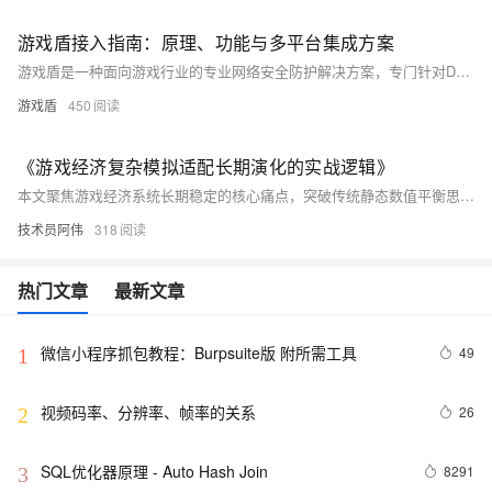
游戏盾接入指南：原理、功能与多平台集成方案
游戏盾是一种面向游戏行业的专业网络安全防护解决方案，专门针对DDoS攻击、CC攻击等网络安全威胁提供全方位保护。它通过分布式防护节点、智能调度系统和加密通信隧道三大核心技术，为游戏业务建立坚不可摧的安全防线。
游戏盾
450
《游戏经济复杂模拟适配长期演化的实战逻辑》
本文聚焦游戏经济系统长期稳定的核心痛点，突破传统静态数值平衡思维，深挖“熵态失衡”与“资源流转肌理”的深层逻辑，阐述复杂系统模拟在经济风险预判中的核心价值。通过构建多维度联动熵变模型，精准锚定全链路资源传导节点，动态嵌入玩家行为演化变量，校准资源产出消耗弹性，管控跨模块经济协同熵值，形成从静态设计到动态预判的升级。
技术员阿伟
318
热门文章
最新文章
微信小程序抓包教程：Burpsuite版 附所需工具
49
1
视频码率、分辨率、帧率的关系
26
2
SQL优化器原理 - Auto Hash Join
8291
3