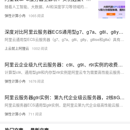
随着人工智能、大数据、AI和深度学习等领域的快速发展，GPU服务器的需求日益增长。阿里云的GPU服务器凭借强大的计算能力和灵活的资源配置，成为众多用户的首选。很多用户比较关心gpu云服务器的收费标准与活动价格情况。本文为大家整理汇总了gpu云服务器的最新收费标准与活动价格情况，热门gpu实例性能性能特点及适用场景，以供参考。
弹性计算小冉
1065
深度对比阿里云服务器ECS通用型g7、g7a、g8i、g8y、g8ise和g8a性能对比
阿里云通用型ECS云服务器（g7、g7a、g8i、g8y、g8ise和g8a）具有1:4的CPU内存比，适合多种应用场景。配置从2核8G到128核512G不等，基于第三代神龙架构或CIPU架构，采用Intel、AMD及自研倚天710处理器，主频在2.55 GHz至3.7 GHz之间。支持IPv4/IPv6，具备高网络收发包PPS能力，适用于企业级应用、数据库、Web服务、AI训练、音视频处理等场景。I/O优化实例仅支持ESSD云盘，确保高性能存储。
上云就上阿狸云
1002
阿里云企业级九代云服务器：c9i、g9i、r9i实例的收费标准、性能与选型攻略
计算型c9i、通用型g9i和内存型r9i实例是阿里云专为需要高性能云服务器的用户推出的第九代新品云服务器实例规格，适用于机器学习推理应用，数据分析等场景。本文为大家介绍阿里云服务器的新品实例——计算型c9i、通用型g9i、内存型r9i实例各自的性能参数与适用场景，再到最新的活动价格与其他实例的对比选型指南，以供参考。
弹性计算小冉
1676
阿里云服务器g9i实例：第九代企业级云服务器，2核8G、4核16G、8核32配置优惠价格
阿里云服务器ECS通用型g9i实例，是阿里云第九代企业级高性能云服务器实例规格，适用高网络包收发场景，游戏服务器，中小型数据库系统、缓存、搜索集群，搜索推广类应用，网站和应用服务器，数据分析和计算，安全可信计算场景。目前g9i云服务器2核8G、4核16G和8核32配置都有活动，实例1个月/3个月/6个月8折，1年低至6.4折。下面是小编整理的g9i云服务器实例性能测评及优惠价格。
弹性计算小冉
711