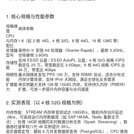
1. 核心规格与性能参数
规格维
具体参数
度
CPU
与内存
1:8（如 2 核 16G、4 核 32G、8 核 64G、16 核 128G 等）
配比
处理器
英特尔 ® 至强 ®6 处理器（Granite Rapids），基频 3.2GHz，
型号
全核睿频 3.6GHz
支持 ESSD 云盘 / ESSD AutoPL 云盘；4 核 32G 规格 IOPS
存储性
稳定在 25 万，带宽稳定在 2.5Gbps；8 核 64G 规格 IOPS 达
能
40 万，带宽达 4Gbps
网络性
最大网络收发包 PPS 100 万，支持 RDMA 协议，适合分布式
能
内存计算场景；支持 IPv6 大网段，满足全球化业务需求
扩展能
单实例最大支持 128 核 1024G 内存，支持持久内存（PMEM）
力
扩展，可进一步提升内存容量与访问速度
2. 实测表现（以 4 核 32G 规格为例）
内存性能
：STREAM 内存带宽测试达 100GB/s，随机内存访问延迟
28ns，可高效运行内存数据库（如 SAP HANA、Redis 集群主节
点）；处理 16GB 规模的实时数据分析任务（Spark Streaming），数
据吞吐速率较八代 r8i 实例提升 35%。
高负载稳定性
：模拟 8 万并发数据库查询（PostgreSQL），CPU 使用