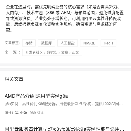
企业在选型时，需优先明确业务的核心需求（如是否需高算力、
大内存）、技术生态（X86 或 ARM）与预算范围，避免过度配置
导致资源浪费。若业务处于增长期，可利用阿里云弹性升降配功
能，后续根据负载变化调整实例规格，确保资源与需求精准匹
配。
文章标签：
存储
数据库
人工智能
NoSQL
Redis
来 源：
开发者社区
>
数据库
>
文章
> 正文
相关文章
AMD产品介绍|通用型实例g8a
g8a实例：高性价比X86服务器，搭载最新CIPU架构，提供100G*2网络带宽和eRDMA支持。基于AMD Genoa平台，主频2.7/3.7GHz，专为性能、成本和稳定性需求设计。适用于通用应用、AI推理训练、高清视频处理等场景。实例性能提升25%，性价比提升15%，内置安全芯片，支持可信计算和机密计算。
弹性计算-小弹
989
阿里云服务器计算型c7/c8y/c8i/c9i/c9a实例性能与适用场景对比，新手选购指南参考