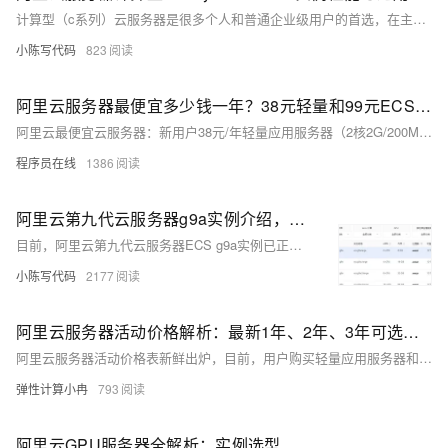
计算型（c系列）云服务器是很多个人和普通企业级用户的首选，在主售的计算型实例中，以计算型c7、计算型c8y、计算型c8i、计算型c9i、计算型c9a实例为主。然而，对于许多新手用户而言，面对这些名称相近的计算型实例，往往难以清晰分辨它们之间的差异。为了帮助广大用户更好地了解这些计算型实例的特点，本文将围绕实例规格、CPU（核）、内存（G）、计算能力、存储性能、网络性能等多个维度，对这些计算型实例做个对比，以供选择参考。
小陈写代码
823
阿里云服务器最便宜多少钱一年？38元轻量和99元ECS机型对比，哪台更优惠？
阿里云最便宜云服务器：新用户38元/年轻量应用服务器（2核2G/200M峰值带宽/40G ESSD），老用户99元/年ECS经济型e实例（2核2G/3M固定带宽/40G ESSD Entry）。配置相近，轻量限新用户，ECS新老用户皆可，续费同价。单机应用首选轻量，需高可用架构选ECS。
程序员在线
1386
阿里云第九代云服务器g9a实例介绍，可适用于Web、数据库系统、区块链等相关应用
目前，阿里云第九代云服务器ECS g9a实例已正式商业化，且开启了首次活动，g9a实例基于阿里云自研 CIPU 架构，搭配 AMD Turin Classic 处理器，最高睿频 4.1 GHz；是专为数据库、区块链、金融量化以及其他对 CPU 高主频有要求的场景而打造的企业级实例产品。本文对g9a实例做个介绍。
小陈写代码
2177
阿里云服务器活动价格解析：最新1年、2年、3年可选实例规格及具体价格参考
阿里云服务器活动价格表新鲜出炉，目前，用户购买轻量应用服务器和通用算力型u2a以及计算型c9a、通用型g9a等实例的云服务器通过当下的活动购买可选择一年时长，而经济型e实例云服务器除了选择1年之外，还支持选择2年或者3年。本文将详细解析这些云服务器实例的1年、2年和3年活动价格，以便大家根据自己的需求和预算情况选择合适的云服务器实例规格、配置和时长。
弹性计算小冉
793
阿里云GPU服务器全解析：实例选型、收费标准与活动价格，超强算力与灵活购买