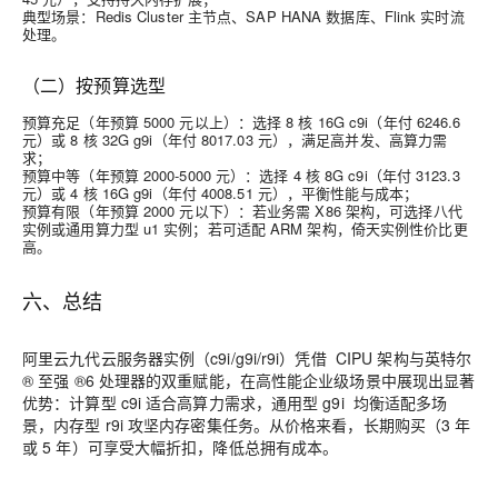
典型场景：Redis Cluster 主节点、SAP HANA 数据库、Flink 实时流
处理。
（二）按预算选型
预算充足（年预算 5000 元以上）
：选择 8 核 16G c9i（年付 6246.6
元）或 8 核 32G g9i（年付 8017.03 元），满足高并发、高算力需
求；
预算中等（年预算 2000-5000 元）
：选择 4 核 8G c9i（年付 3123.3
元）或 4 核 16G g9i（年付 4008.51 元），平衡性能与成本；
预算有限（年预算 2000 元以下）
：若业务需 X86 架构，可选择八代
实例或通用算力型 u1 实例；若可适配 ARM 架构，倚天实例性价比更
高。
六、总结
阿里云九代云服务器实例（c9i/g9i/r9i）凭借 CIPU 架构与英特尔
® 至强 ®6 处理器的双重赋能，在高性能企业级场景中展现出显著
优势：计算型 c9i 适合高算力需求，通用型 g9i 均衡适配多场
景，内存型 r9i 攻坚内存密集任务。从价格来看，长期购买（3 年
或 5 年）可享受大幅折扣，降低总拥有成本。