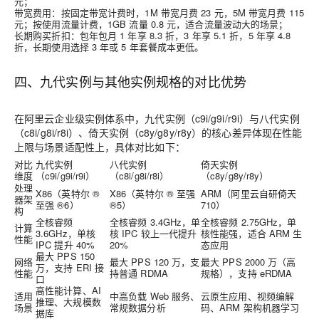
元；
带宽费用：按固定带宽计费时，1M 带宽月费 23 元，5M 带宽月费 115
元；按使用流量计费，1GB 流量 0.8 元，适合流量波动大的场景；
长期购买折扣：包年包月 1 年享 8.3 折，3 年享 5.1 折，5 年享 4.8
折，长期使用选择 3 年或 5 年套餐成本更低。
四、九代实例与其他实例规格的对比优势
在阿里云企业级实例体系中，九代实例（c9i/g9i/r9i）与八代实例
（c8i/g8i/r8i）、倚天实例（c8y/g8y/r8y）的核心差异体现在性能
上限与场景适配性上，具体对比如下：
对比
九代实例
八代实例
倚天实例
维度
（c9i/g9i/r9i）
（c8i/g8i/r8i）
（c8y/g8y/r8y）
处理
X86（英特尔 ®
X86（英特尔 ® 至强
ARM（阿里云自研倚天
器架
至强 ®6）
®5）
710）
构
全核睿频
全核睿频 3.4GHz，单
全核睿频 2.75GHz，单
计算
3.6GHz，单核
核 IPC 较上一代提升
核性能强，适合 ARM 生
性能
IPC 提升 40%
20%
态应用
最大 PPS 150
网络
最大 PPS 120 万，支
最大 PPS 2000 万（高
万，支持 ERI 接
性能
持普通 RDMA
规格），支持 eRDMA
口
高性能计算、AI
适用
中高负载 Web 服务、
云原生应用、视频编解
推理、大规模数
场景
常规数据分析
码、ARM 架构机器学习
据库