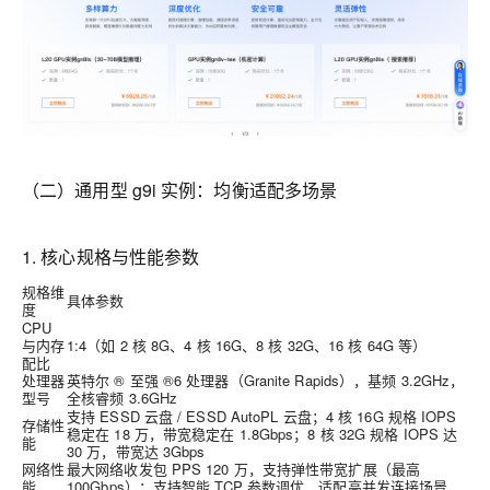
（二）通用型 g9i 实例：均衡适配多场景
1. 核心规格与性能参数
规格维
具体参数
度
CPU
与内存
1:4（如 2 核 8G、4 核 16G、8 核 32G、16 核 64G 等）
配比
处理器
英特尔 ® 至强 ®6 处理器（Granite Rapids），基频 3.2GHz，
型号
全核睿频 3.6GHz
支持 ESSD 云盘 / ESSD AutoPL 云盘；4 核 16G 规格 IOPS
存储性
稳定在 18 万，带宽稳定在 1.8Gbps；8 核 32G 规格 IOPS 达
能
30 万，带宽达 3Gbps
网络性
最大网络收发包 PPS 120 万，支持弹性带宽扩展（最高
能
100Gbps）；支持智能 TCP 参数调优，适配高并发连接场景