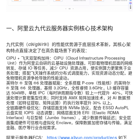
一、阿里云九代云服务器实例核心技术架构
九代实例（c9i/g9i/r9i）的性能优势源于底层技术革新，其核心架
构特点直接决定了在高负载场景下的表现：
CIPU + 飞天双架构加持
：CIPU（Cloud Infrastructure Processing
Unit）作为阿里云自研的云基础设施处理器，可卸载物理机层面的网络
转发、存储 IO 等任务，减少 CPU 资源占用，使实例算力更聚焦于业
务处理；搭配飞天操作系统的分布式调度能力，实现资源动态分配，避
免物理机资源争抢导致的性能波动。
英特尔 ® 至强 ®6 处理器赋能
：全系搭载 P-core（性能核）的英特尔
® 至强 ®6 处理器，基频 3.2GHz，全核睿频 3.6GHz，L3 缓存容量
达 504MB，单核 IPC（每时钟周期指令数）较上一代提升 40%，可快
速处理计算密集型任务；同时支持 AMX 矩阵加速技术，对 AI 数据预
处理（如特征提取、矩阵运算）的执行效率提升 30% 以上。
全链路硬件级优化
：存储层面支持 NVMe 协议，配合 ESSD AutoPL
云盘实现 IOPS 动态调整；网络层面支持 ERI（Elastic RDMA
Interface）与巨型帧（Jumbo frames），减少数据传输延迟；安全层
面集成硬件可信根与虚拟化 Enclave，保障数据加密存储与传输，满足
金融、医疗等行业合规需求。
阿里云服务器ECS：
https://www.aliyun.com/product/ecs
如下