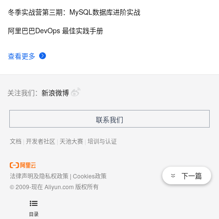
冬季实战营第三期：MySQL数据库进阶实战
有一种忙，叫做很有希望
6
9
阿里巴巴DevOps 最佳实践手册
深度优先搜索的图文介绍
3
10
查看更多
关注我们：
新浪微博
联系我们
文档
|
开发者社区
|
天池大赛
|
培训与认证
下一篇
法律声明及隐私权政策
|
Cookies政策
© 2009-现在 Aliyun.com 版权所有
增值电信业务经营许可证：
浙B2-20080101
域名注册服务机构许可：
浙D3-20210002
目录