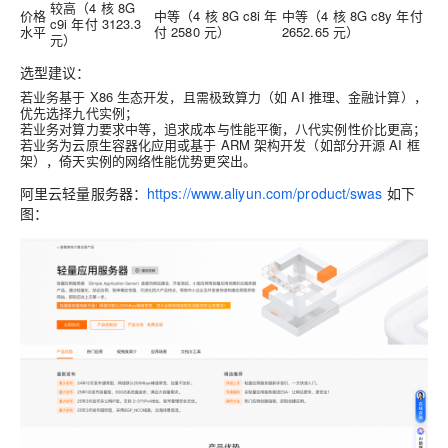
较高（4 核 8G
价格
中等（4 核 8G c8i 年
中等（4 核 8G c8y 年付
c9i 年付 3123.3
水平
付 2580 元）
2652.65 元）
元）
选型建议
：
若业务基于 X86 生态开发，且需极致算力（如 AI 推理、金融计算），
优先选择九代实例；
若业务对算力要求中等，追求成本与性能平衡，八代实例性价比更高；
若业务为云原生容器化应用或基于 ARM 架构开发（如部分开源 AI 框
架），倚天实例的网络性能优势更突出。
阿里云轻量服务器：
https://www.aliyun.com/product/swas
如下
图：