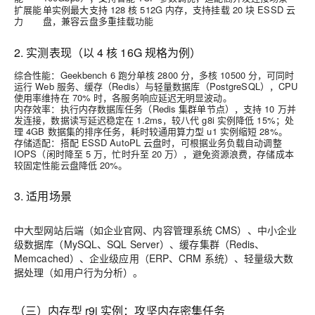
扩展能
单实例最大支持 128 核 512G 内存，支持挂载 20 块 ESSD 云
力
盘，兼容云盘多重挂载功能
2. 实测表现（以 4 核 16G 规格为例）
综合性能
：Geekbench 6 跑分单核 2800 分，多核 10500 分，可同时
运行 Web 服务、缓存（Redis）与轻量数据库（PostgreSQL），CPU
使用率维持在 70% 时，各服务响应延迟无明显波动。
内存效率
：执行内存数据库任务（Redis 集群单节点），支持 10 万并
发连接，数据读写延迟稳定在 1.2ms，较八代 g8i 实例降低 15%；处
理 4GB 数据集的排序任务，耗时较通用算力型 u1 实例缩短 28%。
存储适配
：搭配 ESSD AutoPL 云盘时，可根据业务负载自动调整
IOPS（闲时降至 5 万，忙时升至 20 万），避免资源浪费，存储成本
较固定性能云盘降低 20%。
3. 适用场景
中大型网站后端（如企业官网、内容管理系统 CMS）、中小企业
级数据库（MySQL、SQL Server）、缓存集群（Redis、
Memcached）、企业级应用（ERP、CRM 系统）、轻量级大数
据处理（如用户行为分析）。
（三）内存型 r9i 实例：攻坚内存密集任务