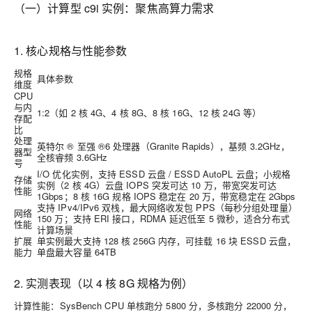
（一）计算型 c9i 实例：聚焦高算力需求
1. 核心规格与性能参数
规格
具体参数
维度
CPU
与内
1:2（如 2 核 4G、4 核 8G、8 核 16G、12 核 24G 等）
存配
比
处理
英特尔 ® 至强 ®6 处理器（Granite Rapids），基频 3.2GHz，
器型
全核睿频 3.6GHz
号
I/O 优化实例，支持 ESSD 云盘 / ESSD AutoPL 云盘；小规格
存储
实例（2 核 4G）云盘 IOPS 突发可达 10 万，带宽突发可达
性能
1Gbps；8 核 16G 规格 IOPS 稳定在 20 万，带宽稳定在 2Gbps
支持 IPv4/IPv6 双栈，最大网络收发包 PPS（每秒分组处理量）
网络
150 万；支持 ERI 接口，RDMA 延迟低至 5 微秒，适合分布式
性能
计算场景
扩展
单实例最大支持 128 核 256G 内存，可挂载 16 块 ESSD 云盘，
能力
单盘最大容量 64TB
2. 实测表现（以 4 核 8G 规格为例）
计算性能
：SysBench CPU 单核跑分 5800 分，多核跑分 22000 分，