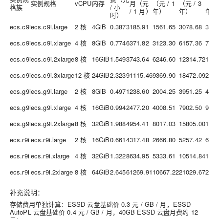
实例规格
vCPU
内存
月（元
（元 / 1
（元 / 3
（元 
格族
/ 小
/ 1 月）
年）
年）
年）
时）
ecs.c9i
ecs.c9i.large
2 核
4GiB
0.3873
185.91
1561.65
3078.68
3569
ecs.c9i
ecs.c9i.xlarge
4 核
8GiB
0.7746
371.82
3123.30
6157.36
7138
ecs.c9i
ecs.c9i.2xlarge
8 核
16GiB
1.5493
743.64
6246.60
12314.72
1427
ecs.c9i
ecs.c9i.3xlarge
12 核
24GiB
2.3239
1115.46
9369.90
18472.09
2141
ecs.g9i
ecs.g9i.large
2 核
8GiB
0.4971
238.60
2004.25
3951.25
4581
ecs.g9i
ecs.g9i.xlarge
4 核
16GiB
0.9942
477.20
4008.51
7902.50
9162
ecs.g9i
ecs.g9i.2xlarge
8 核
32GiB
1.9884
954.41
8017.03
15805.00
1832
ecs.r9i
ecs.r9i.large
2 核
16GiB
0.6614
317.48
2666.80
5257.42
6095
ecs.r9i
ecs.r9i.xlarge
4 核
32GiB
1.3228
634.95
5333.61
10514.84
1219
ecs.r9i
ecs.r9i.2xlarge
8 核
64GiB
2.6456
1269.91
10667.22
21029.67
2438
补充说明
：
存储费用单独计算：ESSD 云盘基础价 0.3 元 / GB / 月，ESSD
AutoPL 云盘基础价 0.4 元 / GB / 月，40GB ESSD 云盘月费约 12