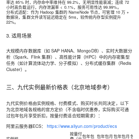
率达 85% 时，内存命中率维持在 99.2%，无明显性能衰减；连续 72
小时高负载运行，内存泄漏率 < 0.1%，服务可用性达 99.99%。
分布式适配
：作为 Hadoop 集群的 NameNode 节点，可管理 10 万 +
数据块，集群文件读写延迟稳定在 5ms，较传统内存型实例提升
22%。
3. 适用场景
大规模内存数据库（如 SAP HANA、MongoDB）、实时大数据分
析（Spark、Flink 集群）、高性能计算（HPC）中的内存密集型
任务（如计算流体动力学、分子模拟）、分布式缓存集群（Redis
Cluster）。
三、九代实例最新价格表（北京地域参考）
九代实例价格由实例规格、付费模式、购买时长共同决定，以下
为北京地域各规格的官方定价（不含临时优惠券，实际购买可通
过包年包月享受折扣，按量付费适合短期需求）：
阿里云服务器ECS：
https://www.aliyun.com/product/ecs
按量付
包年包
包年包月
包年包月
包年
实例规
费（元