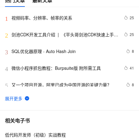
热门文章
最新文章
视频码率、分辨率、帧率的关系
25
1
剑池CDK开发工具介绍  |  《平头哥剑池CDK快速上手指
25
2
南》第一章
SQL优化器原理 - Auto Hash Join
8
3
微信小程序抓包教程：Burpsuite版 附所需工具
41
4
又一个项目开源，阿里已成为中国开源的关键力量？
8
5
tailwindcss使用教程
4
6
我的博客即将入驻“云栖社区”，诚邀技术同仁一同入驻。
5
7
相关电子书
低代码开发师（初级）实战教程
思科路由器的密码恢复
4
8