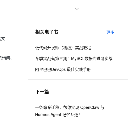
术同仁一同入驻。
云聚AI 严选权益
SSL 证书
思科路由器的密码恢复
4
2V
Fun-ASR
，一键激活高效办公新体验
精选AI产品，从模型到应用全链提效
文戏情感细腻自然，动作戏激烈拳拳到肉，实现更强表演能力
支持中英文自由切换，具备更强的噪声鲁棒性
堡垒机
有一种忙，叫做很有希望
6
AI 用量加速计划
防火墙
、识别商机，让客服更高效、服务更出色。
深度优先搜索的图文介绍
新老同享，达量后返
3
相关电子书
更多
主机安全
应用
转文
低代码开发师（初级）实战教程
千问办公
NEW
AI 应用及服务市场
的智能体编程平台
一站式AI生产力平台
景询问、
冬季实战营第三期：MySQL数据库进阶实战
AI 应用
伶鹊
阿里巴巴DevOps 最佳实践手册
企业级人与Agent协作平台，接入和调度多个数字员工
智能客服平台，对话机器人、对话分析、智能外呼
大模型
大模型服务平台百炼 - 全妙
自然语言处理
下一篇
应用创作平台
多模态内容创作工具，已接入 DeepSeek
数据标注
机器学习
一条命令迁移，帮你实现 OpenClaw 与
Hermes Agent 记忆互通！
息提取
与 AI 智能体进行实时音视频通话