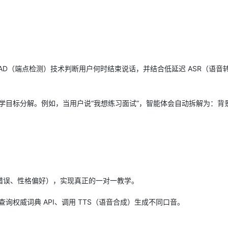
服务生态伙伴
云工开物
企业应用
Night Plan 支持 Qwen 3.8-Max
AI 办公
NEW
GLM-5.2
Wan2.7-T
Red Hat
30+ 款产品免费体验
夜间 5 折，Qwen/Meoo/TokenPlan 客户专享
AI智能应用
科研合作
视觉 Coding、空间感知、多模态思考等全面升级
1M上下文，专为长程任务能力而生
ERP
堂（旗舰版）
SUSE
智能客服
CRM
2个月
自动承接线索
建站小程序
OA 办公系统
AI 应用构建
大模型原生
VAD（端点检测）技术判断用户何时结束说话，并结合低延迟 ASR（语音
力提升
财税管理
模板建站
Qoder
大模型服务平台百炼-应用模版
HOT
NEW
面向真实软件
个人版上线、团队版降价；千问3.8-Max首发发尝鲜
丰富多元化的应用模版和解决方案
400电话
定制建站
的教学目标分解。例如，当用户说“我想练习面试”，智能体会自动拆解为：背
万有无界
大模型服务平台百炼-智能体
方案
广告营销
模板小程序
的模型效果
灵活可视化地构建企业级 Agent
定制小程序
秒悟
人工智能平台 PAI
APP 开发
云端极速 AI 
新一代 AI 视频生成模型，深度适配广告营销等场景
AI Native 的算法工程平台，一站式完成建模、训练、推理服务部署
建站系统
错误、性格偏好），实现真正的一对一教学。
、查询权威词典 API、调用 TTS（语音合成）生成不同口音。
AI 应用
10分钟微调：让0.6B模型媲美235B模
多模态数据信