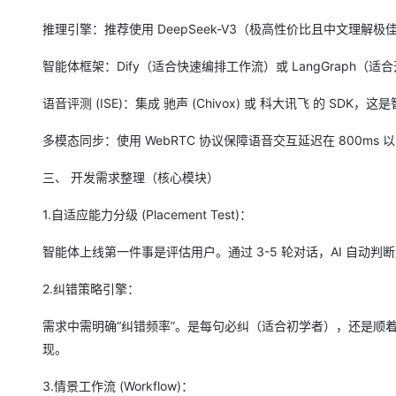
专有云
推理引擎：推荐使用 DeepSeek-V3（极高性价比且中文理解极佳
10 分钟在聊天系统中增加
智能体框架：Dify（适合快速编排工作流）或 LangGraph（适
语音评测 (ISE)：集成 驰声 (Chivox) 或 科大讯飞 的 SD
多模态同步：使用 WebRTC 协议保障语音交互延迟在 800ms 
三、 开发需求整理（核心模块）
1.自适应能力分级 (Placement Test)：
智能体上线第一件事是评估用户。通过 3-5 轮对话，AI 自动判断
2.纠错策略引擎：
需求中需明确“纠错频率”。是每句必纠（适合初学者），还是顺着
现。
3.情景工作流 (Workflow)：