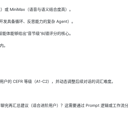
型
依托云原生高可用架构,实现Dify私有化部署
）或 MiniMax（语音与语义结合度高）。
用1%尺寸在特定领域达到大模型90%以上效果
一个 AI 助手
超强辅助，Bol
合开发具备循环、反思能力的复杂 Agent）。
即刻拥有 DeepSeek-R1 满血版
在企业官网、通讯软件中为客户提供 AI 客服
多种方案随心选，轻松解锁专属 DeepSeek
K，这是智能体能够给出“音节级”纠错评分的核心。
以内。
用户的 CEFR 等级（A1-C2），并动态调整后续对话的词汇难度。
聊完再汇总建议（适合进阶用户）？这需要通过 Prompt 逻辑或工作流