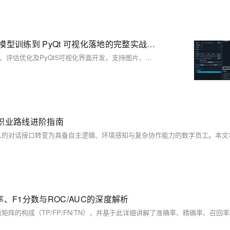
基于 YOLOv8 的智能车牌定位检测系统设计与实现—从模型训练到 PyQt 可视化落地的完整实战方案
本项目基于YOLOv8实现智能车牌定位检测，涵盖数据处理、模型训练、评估优化及PyQt5可视化界面开发，支持图片、视频、摄像头实时检测。系统精度高、响应快，提供完整代码与预训练模型，适合毕设、课程设计及二次开发，助力智慧交通应用落地。（238字）
nt职业路线进阶指南
F1分数与ROC/AUC的深度解析