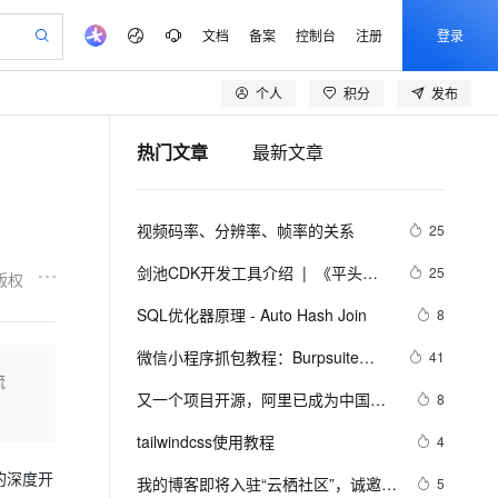
文档
备案
控制台
注册
登录
个人
积分
发布
验
作计划
器
AI 活动
专业服务
服务伙伴合作计划
开发者社区
加入我们
服务平台百炼
热门文章
最新文章
一站式生成采购清单，支持单品或批量购买
S产品伙伴计划（繁花）
峰会
造的大模型服务与应用开发平台
AI 生产力先锋
Al MaaS 服务伙伴赋能合作
域名
博文
Careers
开启高性价比 AI 编程新体验
先锋实践拓展 AI 生产力的边界
计划
海大会
伙伴信用分合作计划
商标
问答
社会招聘
视频码率、分辨率、帧率的关系
25
飞天发布时刻
划
备案
电子书
校园招聘
视频创作，一键激活电商全链路生产力
所见，即是所愿
更多支持
剑池CDK开发工具介绍  |  《平头哥
25
版权
划
公司注册
镜像站
视频生成
语音识别与合成
剑池CDK快速上手指南》第一章
AI 实训营
SQL优化器原理 - Auto Hash Join
8
合作伙伴培训与认证
划
上云迁移
站生成，高效打造优质广告素材
从基础到进阶，Agent 创客手把手教你
lScope
我要反馈
e-1.1-T2V
Qwen3-TTS-Flash
微信小程序抓包教程：Burpsuite版 
41
查询合作伙伴
n Alibaba Cloud ISV 合作
代维服务
流
附所需工具
畅细腻的高质量视频
离线语音合成大模型，多语言方言自适应，低延迟高稳定
创新加速
又一个项目开源，阿里已成为中国开
ope
登录合作伙伴管理后台
8
我要建议
站，无忧落地极速上线
源的关键力量？
安全
tailwindcss使用教程
我要投诉
e-1.1-I2V
Cosyvoice-V3-Flash
4
上云场景组合购
伴
漫剧创作，剧本、分镜、视频高效生成
覆盖90%+业务场景，专享组合折扣价
畅自然，细节丰富
高表现力语音合成大模型，语音克隆听感自然
的深度开
VPN
我的博客即将入驻“云栖社区”，诚邀技
5