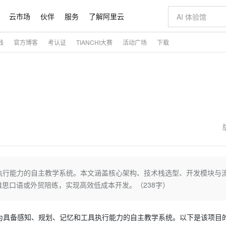
云市场
伙伴
服务
了解阿里云
践
官方博客
考认证
TIANCHI大赛
活动广场
下载
AI 特惠
数据与 API
成为产品伙伴
企业增值服务
最佳实践
价格计算器
AI 场景体
基础软件
产品伙伴合
阿里云认证
市场活动
配置报价
大模型
自助选配和估算价格
智启 AI 普惠权益
产品生态集成认证中心
企业支持计划
云上春晚
千问官方 MaaS 平台，为开发者和 Agent 而生，新用户赠送 1 亿 + tokens 额度
AI Coding
阿里云Maa
2026 阿里云
为企业打
数据集
Windows
大模型认证
值低价云产品抢先购
至高享 1亿+免费 tokens，加速 Al 应用落地
智能编程，一键
产品生态伙伴
专家技术服务
云上奥运之旅
弹性计算合作
阿里云中企出
手机三要素
宝塔 Linux
全部认证
价格优势
阿里云 OPC 创新助力计划
AI 电商营销
产品生态伙伴工作台
企业增值服务台
云栖战略参考
云存储合作计
云栖大会
身份实名认证
CentOS
训练营
推动算力普惠，释放技术红利
最高返9万
至高百万元 Token 补贴，加速一人公司成长
从图文生成到
云上的中国
数据库合作计
活动全景
短信
Docker
图片和
Token Plan 模型订阅计划
AI 广告创作
企业成长
NEW
信息公告
看见新力量
云网络合作计
OCR 文字识别
JAVA
证享300元代金券
Qwen3.8-Max 首发尝鲜，限时加量 10 倍，夜间低至2折
图文、视频一
魔搭 Mode
Kimi-K3
HappyHors
NEW
loud
服务实践
官网公告
金融模力时刻
Salesforce O
版
发票查验
全能环境
千问办公，限时限量积分加倍
AI 建站
执行能力的自主教学系统。本文涵盖核心架构、技术栈选型、开发模块与
NEW
作计划
Kimi 最新旗舰模型，长程编程与推理利器
让文字生成流
计划
创新中心
魔搭 ModelSc
健康状态
你的AI工作搭子，覆盖日常办公高频场景
0 代码专业建
雅思口语或外贸陪练，实现高效低成本开发。（238字）
客户案例
天气预报查询
操作系统
态合作计划
Deepseek-v4-pro
HappyHors
同享
万小智 AI 建站低至 15元/月
AI 短剧/漫剧
快递物流查询
WordPress
成为服务伙
高校合作
点，立即开启云上创新
送.CN域名，送备案服务码
AI助力短剧
态智能体模型
旗舰 MoE 大模型，百万上下文与顶尖推理能力
图生视频，流
”进化为具备感知、规划、记忆和工具执行能力的自主教学系统。以下是该项目
Ubuntu