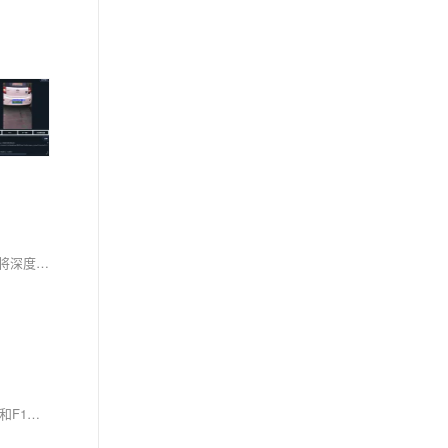
摘要： 2026年，大模型正式进入“行动元年”。AI Agent（智能体）已从的对话接口转变为具备自主逻辑、环境感知与复杂协作能力的数字员工。本文将深度拆解从LLM向Agent覆盖的技术基础逻辑，规划从初级开发者到Agent架构师的职业路径，并提供一套简单的工程化的培训方法论。
本文系统介绍了机器学习模型评估的核心指标与方法。首先阐述了混淆矩阵的构成（TP/FP/FN/TN），并基于此详细讲解了准确率、精确率、召回率和F1分数的计算原理和适用场景。特别指出准确率在不平衡数据中的局限性，强调精确率（减少误报）和召回率（减少漏报）的权衡关系。然后介绍了ROC曲线和AUC值的解读方法，说明如何通过调整分类阈值来优化模型性能。最后总结了不同业务场景下的指标选择策略：高精度场景侧重精确率，高召回场景关注召回率，平衡场景优选F1分数，不平衡数据则推荐使用AUC评估。