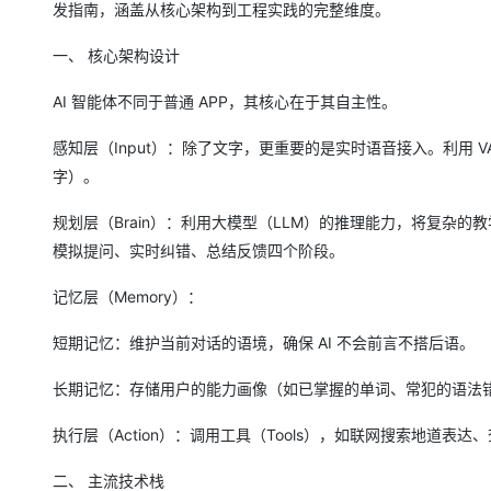
发指南，涵盖从核心架构到工程实践的完整维度。
AI 产品 免费试用
网络
安全
云开发大赛
Qwen3-VL-Plus
Tableau 订阅
1亿+ 大模型 tokens 和 
一、 核心架构设计
可观测
入门学习赛
中间件
AI空中课堂在线直播课
140+云产品 免费试用
AI 智能体不同于普通 APP，其核心在于其自主性。
上云与迁云
产品新客免费试用，最长1
数据库
生态解决方案
大模型服务
感知层（Input）：除了文字，更重要的是实时语音接入。利用 
企业出海
大模型ACA认证体验
大数据计算
字）。
助力企业全员 AI 认知与能
行业生态解决方案
千问AI平台-Token Plan
政企业务
媒体服务
开发者生态解决方案
规划层（Brain）：利用大模型（LLM）的推理能力，将复杂
企业服务与云通信
模拟提问、实时纠错、总结反馈四个阶段。
千问AI平台-模型体验
AI 开发和 AI 应用解决
在线体验全尺寸、多种模态
域名与网站
记忆层（Memory）：
Happy 系列大模型
终端用户计算
短期记忆：维护当前对话的语境，确保 AI 不会前言不搭后语。
Serverless
长期记忆：存储用户的能力画像（如已掌握的单词、常犯的语法
开发工具
执行层（Action）：调用工具（Tools），如联网搜索地道表达
大模型解决方案
迁移与运维管理
二、 主流技术栈
快速部署 Dify，高效搭建 