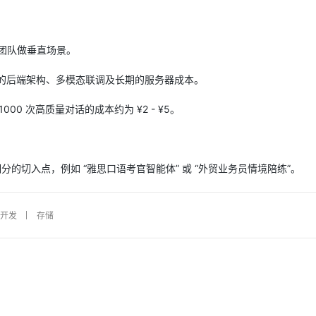
小团队做垂直场景。
复杂的后端架构、多模态联调及长期的服务器成本。
000 次高质量对话的成本约为 ¥2 - ¥5。
的切入点，例如 “雅思口语考官智能体” 或 “外贸业务员情境陪练”。
p开发
存储