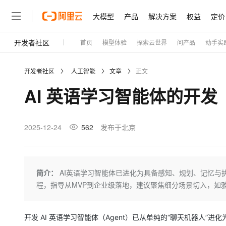
大模型
产品
解决方案
权益
定价
开发者社区
首页
模型体验
探索云世界
问产品
动手实
大模型
产品
解决方案
权益
定价
云市场
伙伴
服务
了解阿里云
精选产品
精选解决方案
普惠上云
产品定价
精选商城
成为销售伙伴
售前咨询
为什么选择阿里云
千问AI平台
开发者社区
人工智能
文章
正文
了解云产品的定价详情
普惠上云 官方力荐
分销伙伴
在线服务
网站建设
什么是云计算
AI 英语学习智能体的开发
云服务器38元/年起，超
咨询伙伴
多端小程序
技术领先
云上成本管理
售后服务
官方推荐返现计划
大模型
精选产品
精选解决方案
Salesforce 国际版订阅
稳定可靠
管理和优化成本
推荐新用户得奖励，单订单
销售伙伴合作计划
2025-12-24
562
发布于北京
自助服务
友盟天域
安全合规
人工智能与机器学习
AI
文本生成
云工开物
无影生态合作计划
在线服务
观测云
分析师报告
高校专属算力普惠，学生认
计算
互联网应用开发
Qwen3.8-Max
HOT
Salesforce On Alibaba C
工单服务
Tuya 物联网平台阿里云
研究报告与白皮书
简介：
AI英语学习智能体已进化为具备感知、规划、记忆与
Consulting Partner 合
大数据
容器
智能体时代全能旗舰模型
免费试用
短信专区
程，指导从MVP到企业级落地，建议聚焦细分场景切入，如
蓝凌 OA
AI 大模型销售与服务生
现代化应用
存储
天池大赛
Qwen3.7-Plus
解决方案免费试用 新老
电子合同
最高领取价值200元试用
能看、能想、能动手的多模
安全
网络与CDN
开发 AI 英语学习智能体（Agent）已从单纯的“聊天机器人
AI 算法大赛
畅捷通