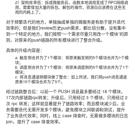
2）
架构效率低：拆成微服务后，函数本地调用变成了RPC网络调
用，需要增加大量的拆包、解包的操作，资源白白浪费在这些无
用的内耗上了。
对于频繁迭代的地方，单独抽成单独的微服务是有助于提升迭代
效率的；但是我们review历史push需求，都比较分散，没有集中
到一个特定的地方，我们按照“一个需求尽量只用改一个模块”的原
则，对原来的push链路的所有模块进行了整合升级。
具体的升级内容是：
a.
触发侧合并为了1个模块：将原来触发侧的5个模块合并为1个模
块；
b.
调度侧合并为了1个模块：将原来调度侧的5个模块合并为了1个
模块；
c.
将消息通道侧模块做了整合：如上所述，我们将push消息通道
原来15个模块合并为了5个。
经过链路整合后：以前一个 PUSH 消息最多要经过 18 个模块，
17次内部链路rpc转发；升级后，只用经过 3 个模块，只用经过 2
次 rpc 转发；这样就显著提升了链路效率；而且模块减少后，业
务需要迭代无需开发多个模块，避免模块之间联调和测试，提升
了业务迭代效率；同时，线上 case 排查时，无需做多模块的日志
join，提升了 case 排查效率。