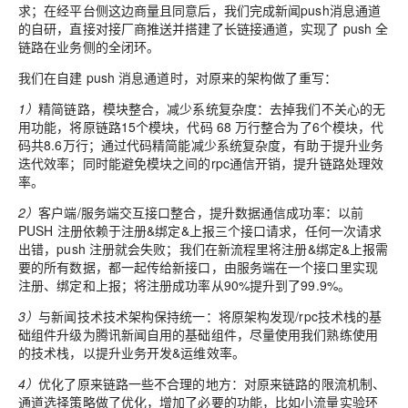
求；在经平台侧这边商量且同意后，我们完成新闻push消息通道
的自研，直接对接厂商推送并搭建了长链接通道，实现了 push 全
链路在业务侧的全闭环。
我们在自建 push 消息通道时，对原来的架构做了重写：
1）
精简链路，模块整合，减少系统复杂度：去掉我们不关心的无
用功能，将原链路15个模块，代码 68 万行整合为了6个模块，代
码共8.6万行；通过代码精简能减少系统复杂度，有助于提升业务
迭代效率；同时能避免模块之间的rpc通信开销，提升链路处理效
率。
2）
客户端/服务端交互接口整合，提升数据通信成功率：以前
PUSH 注册依赖于注册&绑定&上报三个接口请求，任何一次请求
出错，push 注册就会失败；我们在新流程里将注册&绑定&上报需
要的所有数据，都一起传给新接口，由服务端在一个接口里实现
注册、绑定和上报；将注册成功率从90%提升到了99.9%。
3）
与新闻技术技术架构保持统一：将原架构发现/rpc技术栈的基
础组件升级为腾讯新闻自用的基础组件，尽量使用我们熟练使用
的技术栈，以提升业务开发&运维效率。
4）
优化了原来链路一些不合理的地方：对原来链路的限流机制、
通道选择策略做了优化，增加了必要的功能，比如小流量实验环