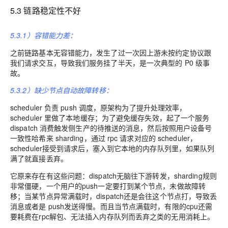
5.3 链路稳定性不好
5.3.1）容错能力差：
之前链路基本无容错能力，发生了过一次因上游未按约定协议跟
我们请求交互，导致我们服务挂了半天，是一次典型的 P0 级事
故。
5.3.2）缺少节点自动故障转移：
scheduler 负责 push 调度，原架构为了提升处理效率，
scheduler 里做了本地缓存；为了避免缓存失效，起了一个服务
dispatch 消费触发侧生产的待推送的消息，然后按照用户设备号
一致性哈希来 sharding，通过 rpc 请求对应的 scheduler，
scheduler接受到请求后，塞入到它本地的内存队列里，如果队列
满了就直接丢弃。
它原来存在有这些问题：dispatch无脑往下游转发，sharding规则
非常僵硬，一个用户的push一定要打到某个节点，未做故障转
移；当某节点异常满载时，dispatch还是会往这个节点打，导致丢
消息或者是 push发送得慢。而且当节点满载时，有限的cpu还需
要耗费在rpc解包、无法插入内存队列而丢弃之类的无用消耗上。