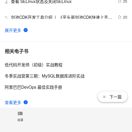
查看 SELinux状态及关闭SELinux
25
4
剑池CDK开发工具介绍  |  《平头哥剑池CDK快速上手指
20
5
南》第一章
WebAssembly 在 MOSN 中的实践 - 基础框架篇
12
6
userdel使用说明
5
7
相关电子书
低代码开发师（初级）实战教程
自己看系统的“系统还原”
14
8
冬季实战营第三期：MySQL数据库进阶实战
AngularJS 五大特性，加快 Web 应用开发
10
9
阿里巴巴DevOps 最佳实践手册
下一篇
WPF游戏开发——小鸡快跑
5
10
查看更多
目录
关注我们：
新浪微博