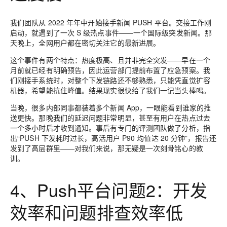
我们团队从 2022 年年中开始接手新闻 PUSH 平台。交接工作刚
启动，就遇到了一次 S 级热点事件——一个国际级突发新闻。那
天晚上，全网用户都在密切关注它的最新进展。
这个事件有两个特点：热度极高、且并非完全突发——早在一个
月前就已经有明确预告，因此运营部门提前布置了应急预案。我
们刚接手系统时，对整个下发链路还不够熟悉，只能凭直觉扩容
机器，希望能抗住峰值。结果现实很快给了我们一记当头棒喝。
当晚，很多内部同事都装着多个新闻 App，一眼能看到谁家的推
送更快。那晚我们的延迟问题非常明显，甚至有用户在热点过去
一个多小时后才收到通知。事后有专门的评测团队做了分析，指
出“PUSH 下发耗时过长，高活用户 P90 均值达 20 分钟”，报告还
发到了高层群里——对我们来说，那无疑是一次刻骨铭心的教
训。
4、Push平台问题2：开发
效率和问题排查效率低