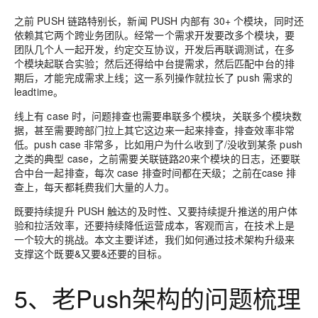
之前 PUSH 链路特别长，新闻 PUSH 内部有 30+ 个模块，同时还
依赖其它两个跨业务团队。经常一个需求开发要改多个模块，要
团队几个人一起开发，约定交互协议，开发后再联调测试，在多
个模块起联合实验；然后还得给中台提需求，然后匹配中台的排
期后，才能完成需求上线；这一系列操作就拉长了 push 需求的
leadtime。
线上有 case 时，问题排查也需要串联多个模块，关联多个模块数
据，甚至需要跨部门拉上其它这边来一起来排查，排查效率非常
低。push case 非常多，比如用户为什么收到了/没收到某条 push
之类的典型 case，之前需要关联链路20来个模块的日志，还要联
合中台一起排查，每次 case 排查时间都在天级；之前在case 排
查上，每天都耗费我们大量的人力。
既要持续提升 PUSH 触达的及时性、又要持续提升推送的用户体
验和拉活效率，还要持续降低运营成本，客观而言，在技术上是
一个较大的挑战。本文主要详述，我们如何通过技术架构升级来
支撑这个既要&又要&还要的目标。
5、老Push架构的问题梳理