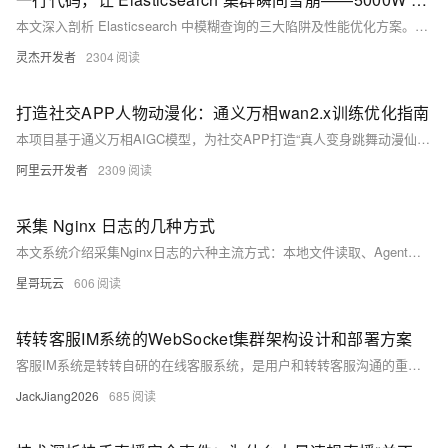
本文深入剖析 Elasticsearch 中模糊查询的三大陷阱及性能优化方案。通过5000 万级数据量下做了高压测试，用真实数据复刻事故现场，助力开发者规避“查询雪崩”，为您的业务保驾护航。
灵杰开发者
2304
打造社交APP人物动漫化：通义万相wan2.x训练优化指南
本项目基于通义万相AIGC模型，为社交APP打造“真人变身跳舞动漫仙女”特效视频生成功能。通过LoRA微调与全量训练结合，并引入Sage Attention、TeaCache、xDIT并行等优化技术，实现高质量、高效率的动漫风格视频生成，兼顾视觉效果与落地成本，最终优选性价比最高的wan2.1 lora模型用于生产部署。（239字）
阿里云开发者
2309
采集 Nginx 日志的几种方式
本文系统介绍采集Nginx日志的六种主流方式：本地文件读取、Agent采集（如Filebeat）、Syslog转发、Sidecar模式、JSON格式化输出及云服务集成。涵盖单机到云原生场景，助你构建高效、可扩展的日志体系，提升监控与故障排查能力。（238字）
星哥玩云
606
转转客服IM系统的WebSocket集群架构设计和部署方案
客服IM系统是转转自研的在线客服系统，是用户和转转客服沟通的重要工具，主要包括机器人客服、人工客服、会话分配、技能组管理等功能。在这套系统中，我们使用了很多开源框架和中间件，今天讲一下客服IM系统中WebSocket集群的的实践和应用。
JackJiang2026
685