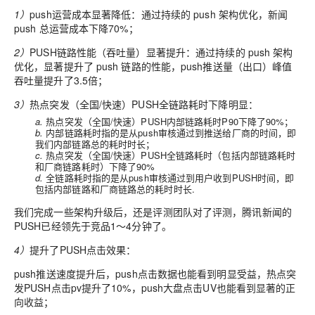
1）
push运营成本显著降低
：通过持续的 push 架构优化，新闻
push 总运营成本下降70%；
2）
PUSH链路性能（吞吐量）显著提升
：通过持续的 push 架构
优化，显著提升了 push 链路的性能，push推送量（出口）峰值
吞吐量提升了3.5倍；
3）
热点突发（全国/快速）PUSH全链路耗时下降明显：
a.
热点突发（全国/快速）PUSH内部链路耗时P90下降了90%；
b.
内部链路耗时指的是从push审核通过到推送给厂商的时间，即
我们内部链路总的耗时时长；
c.
热点突发（全国/快速）PUSH全链路耗时（包括内部链路耗时
和厂商链路耗时）下降了90%
d.
全链路耗时指的是从push审核通过到用户收到PUSH时间，即
包括内部链路和厂商链路总的耗时时长.
我们完成一些架构升级后，还是评测团队对了评测，腾讯新闻的
PUSH已经领先于竞品1～4分钟了。
4）
提升了PUSH点击效果：
push推送速度提升后，push点击数据也能看到明显受益，热点突
发PUSH点击pv提升了10%，push大盘点击UV也能看到显著的正
向收益；