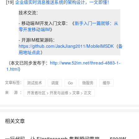
[19]
企业级实时消息推送系统的架构设计，一文即懂！
技术交流：
- 移动端IM开发入门文章：《
新手入门一篇就够：从
零开发移动端IM
》
- 开源IM框架源码：
https://github.com/JackJiang2011/MobileIMSDK
（
备
用地址点此
）
（本文已同步发布于：
http://www.52im.net/thread-4883-1-
1.html
）
文章标签：
测试技术
调度
Go
微服务
缓存
来 源：
开发者社区
>
开发与运维
>
文章
> 正文
相关文章
一行代码，让 Elasticsearch 集群瞬间雪崩——5000W 数据压测下的性能避坑全攻略