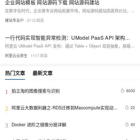
企业网站模板 网站源码下载 网站源码建站
在数字化时代，企业需专业网站拓展市场，网站源码建站因高性价比、强灵活性成中小企业首选，比定制开发成本低、比模板建站自由。选源码要明确需求、看质量售后与 SEO 扩展性，下载用官方渠道，经准备服务器域名、安装设置可上线，助企业低成本建高自由度安全网站。
建站专业户
3112
一行代码实现智能异常检测：UModel PaaS API 架构设计与最佳实践
阿里云 UModel PaaS API 发布：通过 Table + Object 双层抽象，屏蔽存储差异、自动处理字段映射与过滤条件，让每一个实体都成为一个‘可调用的对象’，真正实现‘以实体为中心’的智能可观测。
阿里云云原生
1117
热门文章
最新文章
拍立淘的图像搜索与识别
6033
1
阿里云大数据利器之-RDS迁移到Maxcompute实现动态
22
2
分区
Docker 进阶之镜像分层详解
40
3