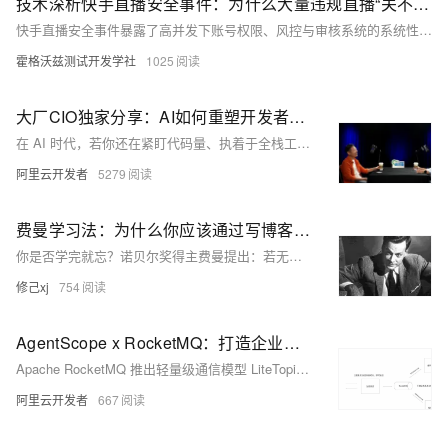
技术深析快手直播安全事件：为什么大量违规直播“关不掉”？
快手直播安全事件暴露了高并发下账号权限、风控与审核系统的系统性失效。对测试开发而言，需从功能验证转向系统性防控，强化极端场景测试、高负载审核链路验证及熔断机制演练，提升对复杂风险的预判与拦截能力。
霍格沃兹测试开发学社
1025
大厂CIO独家分享：AI如何重塑开发者未来十年
在 AI 时代，若你还在紧盯代码量、执着于全栈工程师的招聘，或者仅凭技术贡献率来评判价值，执着于业务提效的比例而忽略产研价值，你很可能已经被所谓的“常识”困住了脚步。
阿里云开发者
5279
费曼学习法：为什么你应该通过写博客来掌握任何知识
你是否学完就忘？诺贝尔奖得主费曼提出：若无法简单解释，便是未真正理解。其学习法四步——学习、教授、反思、简化——结合写博客，能深度巩固知识。写作倒逼思维清晰，暴露理解盲区，构建个人知识库。无需完美，从“初学者视角”出发，边学边写，用输出驱动输入。写博客不仅是记录，更是成为专家的路径。开始吧，让文字见证你的深度学习之旅。
修己xj
754
AgentScope x RocketMQ：打造企业级高可靠 A2A 智能体通信基座
Apache RocketMQ 推出轻量级通信模型 LiteTopic，专为 AI 时代多智能体协作设计。它通过百万级队列支持、会话状态持久化与断点续传能力，解决传统架构中通信脆弱、状态易失等问题。结合 A2A 协议与阿里巴巴 AgentScope 框架，实现高可靠、低延迟的 Agent-to-Agent 通信，助力构建稳定、可追溯的智能体应用。现已开源并提供免费试用，加速 AI 应用落地。
阿里云开发者
667