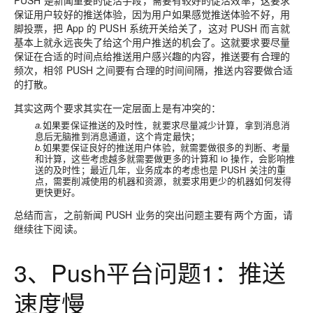
PUSH 是新闻重要的促活手段，需要有较好的促活效率，这要求
保证用户较好的推送体验，因为用户如果感觉推送体验不好，用
脚投票，把 App 的 PUSH 系统开关给关了，这对 PUSH 而言就
基本上就永远丧失了给这个用户推送的机会了。这就要求要尽量
保证在合适的时间点给推送用户感兴趣的内容，推送要有合理的
频次，相邻 PUSH 之间要有合理的时间间隔，推送内容要做合适
的打散。
其实这两个要求其实在一定层面上是有冲突的：
a.
如果要保证推送的及时性，就要求尽量减少计算，拿到消息消
息后无脑推到消息通道，这个肯定最快；
b.
如果要保证良好的推送用户体验，就需要做很多的判断、考量
和计算，这些考虑越多就需要做更多的计算和 io 操作，会影响推
送的及时性；最近几年，业务成本的考虑也是 PUSH 关注的重
点，需要削减使用的机器和资源，就要求用更少的机器如何发得
更快更好。
总结而言，之前新闻 PUSH 业务的突出问题主要有两个方面，请
继续往下阅读。
3、Push平台问题1：推送
速度慢