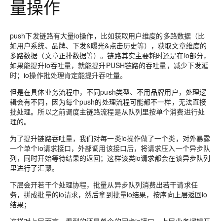
量操作
push下发链路有大量io操作，比如获取用户维度的多路数据（比
如用户系统、品牌、下发&曝光&点击历史等），获取文章维度的
多路数据（文章正排数据等）。链路其实主要耗时还是在io部分，
如果能提升io吞吐量，就能提升PUSH链路的吞吐量，减少下发延
时；io操作批处理肯定能提升吞吐量。
但是在具体业务流程中，不同push类型、不用品牌用户，处理逻
辑会有不同，因为每个push的处理流程可能都不一样，无法直接
批处理。所以之前调度主链路流程是从队列里按单个消费进行处
理的。
为了提升链路吞吐量，我们对每一类io操作做了一个类，对外暴露
一个单个io请求接口，外部调用该接口后，将请求压入一个异步队
列，同时开始等待结果的返回；这样该类io请求都会在该异步队列
里进行了汇聚。
下层会开若干个处理协程，批量从异步队列消费出若干请求任
务，拼成批量的io请求，然后拿到批量io结果，按序向上层返回io
结果；