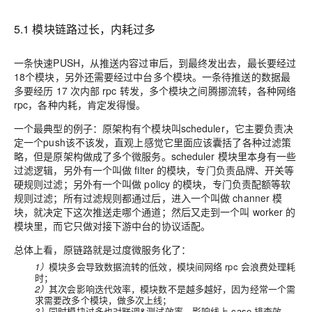
5.1 模块链路过长，内耗过多
一条快速PUSH，从推送内容过审后，到最终发出去，最长要经过
18个模块，另外还需要经过中台多个模块。一条待推送的数据最
多要经历 17 次内部 rpc 转发，多个模块之间腾挪流转，各种网络
rpc，各种内耗，肯定发得慢。
一个最典型的例子：原架构有个模块叫scheduler，它主要负责决
定一个push该不该发，直观上感觉它里面应该囊括了各种过滤策
略，但是原架构做成了多个微服务。scheduler 模块里本身有一些
过滤逻辑，另外有一个叫做 filter 的模块，专门负责品牌、开关等
硬规则过滤；另外有一个叫做 policy 的模块，专门负责配额等软
规则过滤；所有过滤规则都通过后，进入一个叫做 channer 模
块，就决定下这次推送走哪个通道；然后又走到一个叫 worker 的
模块里，而它只做对接下游中台的协议适配。
总体上看，原链路就是过度微服务化了：
1）
模块多会导致数据流转的低效，模块间网络 rpc 会浪费处理耗
时；
2）
其次会影响迭代效率，模块数不是越多越好，因为经常一个需
求需要改多个模块，做多次上线；
3）
同时模块过多也对联调&测试效率，影响线上 case 排查效