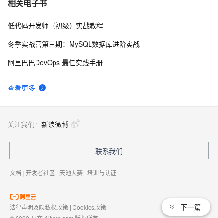
7
相关电子书
低代码开发师（初级）实战教程
自己看系统的“系统还原”
673
8
冬季实战营第三期：MySQL数据库进阶实战
AngularJS 五大特性，加快 Web 应用开发
674
9
阿里巴巴DevOps 最佳实践手册
WPF游戏开发——小鸡快跑
642
10
查看更多
关注我们：
新浪微博
联系我们
文档
|
开发者社区
|
天池大赛
|
培训与认证
下一篇
法律声明及隐私权政策
|
Cookies政策
© 2009-现在 Aliyun.com 版权所有