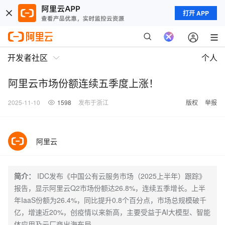
打开 APP
开发者社区
个人
阿里云市场份额连续五季度上涨！
2025-11-10
1598
发布于浙江
版权
举报
阿里云
简介：
IDC发布《中国公有云服务市场（2025上半年）跟踪》
报告，显示阿里云Q2市场份额达26.8%，连续五季增长。上半
年IaaS份额为26.4%，同比提升0.8个百分点，市场总规模破千
亿，增速近20%，创疫情以来新高，主要受益于AI大模型、智能
体应用及云厂商出海布局。