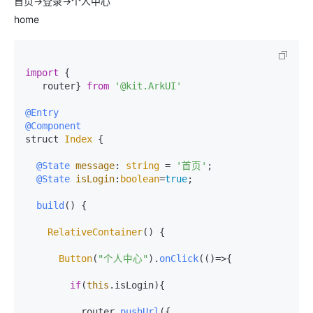
首页→登录→个人中心
home
import
 {

   router} 
from
'@kit.ArkUI'
@Entry
@Component
struct 
Index
 {

@State
message
: 
string
 = 
'首页'
;

@State
isLogin
:
boolean
=
true
;

build
(
) {

RelativeContainer
() {

Button
(
"个人中心"
).
onClick
(
()=>
{

if
(
this
.
isLogin
){

          router.
pushUrl
({
