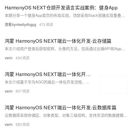
HarmonyOS NEXT仓颉开发语言实战案例：健身App
本期分享一个健身App首页的布局实现，顶部采用Stack容器实现重叠背景与偏移效果，列表部分使用List结合Scroll实现可滚动内容。代码结构清晰，适合学习HarmonyOS布局技巧。
游客ilymke6ydhgpg
472
鸿蒙 HarmonyOS NEXT端云一体化开发-云存储篇
本文介绍用户登录后获取昵称、头像的方法，包括通过云端API和AppStorage两种方式，并实现上传头像至云存储及更新用户信息。同时解决图片缓存问题，添加上传进度提示，支持自动登录判断，提升用户体验。
varin
434
鸿蒙 HarmonyOS NEXT端云一体化开发-云函数篇
本文介绍基于华为AGC的端云一体化开发流程，涵盖项目创建、云函数开通、应用配置及DevEco集成。重点讲解云函数的编写、部署、调用与传参，并涉及环境变量设置、负载均衡、重试机制与熔断策略等高阶特性，助力开发者高效构建稳定云端服务。
varin
937
鸿蒙 HarmonyOS NEXT端云一体化开发-云数据库篇
云数据库采用存储区、对象类型、对象三级结构，支持灵活的数据建模与权限管理，可通过AGC平台或本地项目初始化，实现数据的增删改查及端侧高效调用。
varin
583