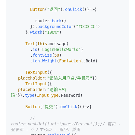
Button
(
"返回"
).
onClick
(
()=>
{

          router.
back
()

        }).
backgroundColor
(
"#CCCCCC"
)

      }.
width
(
"100%"
)

Text
(
this
.
message
)

        .
id
(
'LoginHelloWorld'
)

        .
fontSize
(
50
)

        .
fontWeight
(
FontWeight
.
Bold
)

TextInput
({

placeholder
:
"请输入用户名/手机号"
})

TextInput
({

placeholder
:
"请输入密
码"
}).
type
(
InputType
.
Password
)

Button
(
"提交"
).
onClick
(
()=>
{

// 
router.pushUrl({url:"pages/Person"});// 首页 - 
登录页 - 个人中心页 - 返回：首页