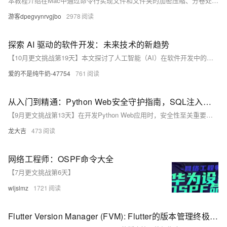
本教程介绍在Mac中通过命令行实现文件和文件夹的加密压缩、分卷处理及解压操作。主要内容包括：1) 使用`zip -er`命令加密压缩文件夹，`zip -e`命令加密压缩单个文件；2) 使用`split`命令按指定大小分割ZIP文件；3) 通过`cat`命令合并分卷文件并使用`unzip`解压。适用于需要安全传输和存储数据的场景。
游客dpegvynrvgjbo
2978
探索 AI 驱动的软件开发：未来技术的新趋势
【10月更文挑战第19天】本文探讨了人工智能（AI）在软件开发中的应用现状和技术优势，包括代码生成、缺陷检测、自动化测试和性能优化。AI 可以提高开发效率、减少人为错误、加速创新并持续学习。文章还讨论了实施 AI 驱动开发的挑战和最佳实践，强调了数据管理和技能培训的重要性。
爱的不是纯牛奶-47754
761
从入门到精通：Python Web安全守护指南，SQL注入、XSS、CSRF全防御！
【9月更文挑战第13天】在开发Python Web应用时，安全性至关重要。本文通过问答形式，详细介绍如何防范SQL注入、XSS及CSRF等常见威胁。通过使用参数化查询、HTML转义和CSRF令牌等技术，确保应用安全。附带示例代码，帮助读者从入门到精通Python Web安全。
龙大吉
473
网络工程师：OSPF命令大全
【7月更文挑战第6天】
wljslmz
1721
Flutter Version Manager (FVM): Flutter的版本管理终极指南