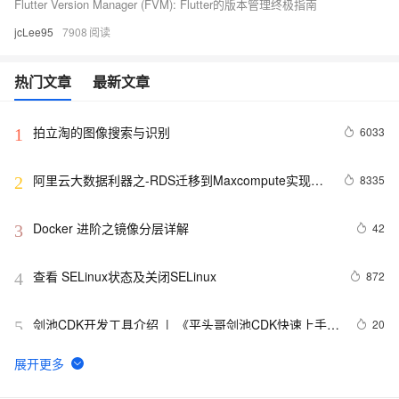
Flutter Version Manager (FVM): Flutter的版本管理终极指南
jcLee95
7908
热门文章
最新文章
拍立淘的图像搜索与识别
6033
1
阿里云大数据利器之-RDS迁移到Maxcompute实现动
8335
2
态分区
Docker 进阶之镜像分层详解
42
3
查看 SELinux状态及关闭SELinux
872
4
剑池CDK开发工具介绍  |  《平头哥剑池CDK快速上手指
20
5
南》第一章
WebAssembly 在 MOSN 中的实践 - 基础框架篇
12
6