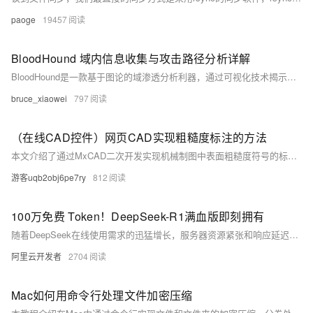
paoge
19457
BloodHound 域内信息收集与攻击路径分析详解
BloodHound是一款基于图论的域渗透分析利器，通过可视化技术揭示Active Directory中隐藏的权限关系与攻击路径。它支持多维度数据收集、自动化路径计算，助力红队精准打击，蓝队有效防御，全面提升域环境安全防护能力。
bruce_xiaowei
797
（在线CAD控件）网页CAD实现粗糙度标注的方法
本文介绍了通过MxCAD二次开发实现机械制图中表面粗糙度符号的标注功能。表面粗糙度符号用于表示零件表面微观不平度，基本形式为三角形，可结合不同修饰（如加横线、小圆等）表达具体加工要求。文章解析了符号含义，并基于McDbCustomEntity类创建自定义实体，实现符号绘制、数据持久化、夹点设置等功能。此外，还提供了用户交互式标注方法，支持根据直线、圆弧或指定角度生成粗糙度标注。最后展示了效果演示及扩展开发示例，便于开发者进一步定制功能。
游客uqb2obj6pe7ry
812
100万免费 Token！DeepSeek-R1满血版即刻拥有
随着DeepSeek在线使用需求的迅猛增长，服务器资源紧张和响应延迟问题日益突出。本文推荐使用百炼大模型服务平台，提供DeepSeek满血版调用的平替方案，支持OpenAI SDK或HTTP方式快速体验。DeepSeek-R1与DeepSeek-V3分别有100万免费Token，另有多款开源Qwen及Llama蒸馏模型支持调用。通过百炼平台，无需自行搭建基础设施，具备负载均衡和自动扩缩容机制，确保API调用稳定。搭配Chatbox可视化界面客户端，简化调用流程，预估费用为0元，免费试用额度耗尽后预计成本不超过1元。
阿里云开发者
2704
Mac如何用命令行处理文件加密压缩