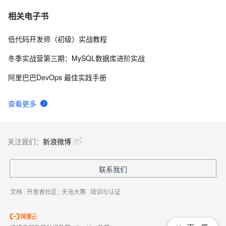
userdel使用说明
660
7
相关电子书
低代码开发师（初级）实战教程
自己看系统的“系统还原”
672
8
冬季实战营第三期：MySQL数据库进阶实战
AngularJS 五大特性，加快 Web 应用开发
674
9
阿里巴巴DevOps 最佳实践手册
WPF游戏开发——小鸡快跑
642
10
查看更多
关注我们：
新浪微博
联系我们
文档
|
开发者社区
|
天池大赛
|
培训与认证