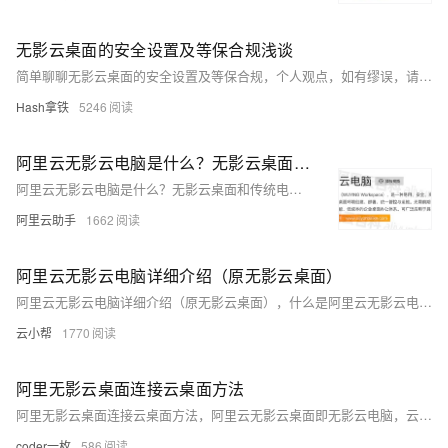
无影云桌面的安全设置及等保合规浅谈
简单聊聊无影云桌面的安全设置及等保合规，个人观点，如有缪误，请指正。
Hash拿铁
5246
阿里云无影云电脑是什么？无影云桌面和传统电脑有什么区别？
阿里云无影云电脑是什么？无影云桌面和传统电脑有什么区别？
阿里云助手
1662
阿里云无影云电脑详细介绍（原无影云桌面）
阿里云无影云电脑详细介绍（原无影云桌面），什么是阿里云无影云电脑？无影云电脑（原云桌面）是一种快速构建、高效管理桌面办公环境，无影云电脑可用于远程办公、多分支机构、安全OA、短期使用、专业制图等使用场景，阿里云百科分享无影云桌面的详细介绍、租用价格、云电脑的优势、使用场景、网络架构、无影云电脑与云服务器的区别以及关于无影云电脑的常见问题解答FAQ
云小帮
1770
阿里无影云桌面连接云桌面方法
阿里无影云桌面连接云桌面方法，阿里云无影云桌面即无影云电脑，云电脑如何使用？云电脑购买后没有用户名和密码，先创建用户设置密码，才可以登录连接到云电脑。云电脑想要访问公网还需要开通互联网访问功能。阿里云百科来详细说下阿里云无影云电脑从购买、创建用户名密码和访问互联网全过程
coder一枚
586