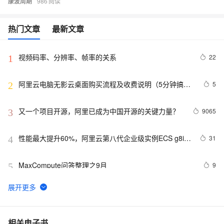
康波周期
986
热门文章
最新文章
视频码率、分辨率、帧率的关系
22
1
阿里云电脑无影云桌面购买流程及收费说明（5分钟搞
5
2
定）
又一个项目开源，阿里已成为中国开源的关键力量？
9065
3
性能最大提升60%，阿里云第八代企业级实例ECS g8i正
31
4
式上线
MaxCompute问答整理之9月
9
5
RTMP、RTSP、HTTP视频协议详解（附：直播流地
6006
6
址、播放软件）
阿里云电脑无影云桌面购买及使用教程全流程（5分钟上
5
7
相关电子书