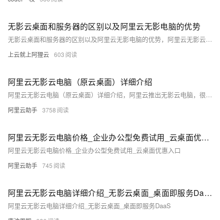
无影云桌面和服务器的区别以及阿里云无影电脑的优势
无影云桌面和服务器的区别以及阿里云无影电脑的优势，阿里云无影云电脑和云服务器有什么区别？云电脑是作为个人或企业办公电脑使用，云服务器是对外提供24小时高可用服务，云电脑是桌面服务，云服务器是提供背后的计算服务，阿里云百科分享阿里云无影云电脑和云服务器的区别
上云就上阿狸云
603
阿里云无影云电脑（原云桌面）详细介绍
阿里云无影云电脑（原云桌面）详细介绍，阿里云推出无影云电脑，很多用户不清楚云电脑是什么，云电脑是一种安全高效的云上桌面服务，一般用于企业办公。云电脑支持快速便捷的桌面环境创建、部署、统一管控与运维。企业选择云电脑无需前期传统硬件投资，云电脑可以快速构建安全、高性能、低成本的企业桌面办公体系。阿里云百科来详细说下什么是无影云电脑以及云电脑和传统PC、VDI之间的区别
阿里云助手
3758
阿里云无影云电脑价格_企业办公型免费试用_云桌面优惠入口
阿里云无影云电脑价格_企业办公型免费试用_云桌面优惠入口
阿里云助手
745
阿里云无影云电脑详细介绍_无影云桌面_桌面即服务DaaS
阿里云无影云电脑详细介绍_无影云桌面_桌面即服务DaaS