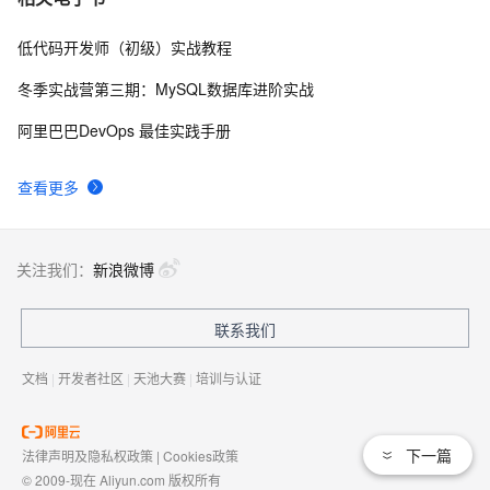
手）
低代码开发师（初级）实战教程
无影云桌面-安全中心测评
6
8
冬季实战营第三期：MySQL数据库进阶实战
阿里云无影云桌面客户端下载Win/Mac/iOS/安卓/Web端
15
9
阿里巴巴DevOps 最佳实践手册
均支持
无影无影，先看看云桌面吧
3
10
查看更多
关注我们：
新浪微博
联系我们
文档
|
开发者社区
|
天池大赛
|
培训与认证
下一篇
法律声明及隐私权政策
|
Cookies政策
© 2009-现在 Aliyun.com 版权所有