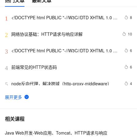
热门文章
最新文章
<!DOCTYPE html PUBLIC "-//W3C//DTD XHTML 1.0 
8
1
Transitional//EN" 
"http://www.w3.org/TR/xhtml1/DTD/xhtml1-strict.dtd">

网络协议基础：HTTP请求与响应详解
10
2
<html><head><meta http-equiv="Cont
<!DOCTYPE html PUBLIC "-//W3C//DTD XHTML 1.0 
6
3
Transitional//EN" 
"http://www.w3.org/TR/xhtml1/DTD/xhtml1-strict.dtd">

前端常见的HTTP状态码
6
4
<html><head><meta http-equiv="Cont
node反向代理，解决跨域（http-proxy-middleware）
4
5
http://www.goldenbg.com/article.asp?id=2076
4
6
http协议的有效字符
50
7
相关课程
Java Web开发-Web应用、Tomcat、HTTP请求与响应
如何下载DVS Gesture数据集?解决
8
8