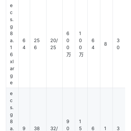
e
c
s.
g
8
6
1
a.
6
25
20/
0
0
6
3
8
1
4
6
25
0
0
4
0
6
万
万
xl
ar
g
e
e
c
s.
g
8
9
1
a.
9
38
32/
0
5
6
1
3