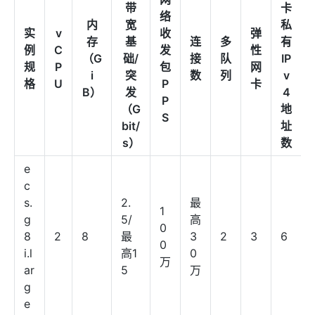
带
卡
络
内
宽
私
实
v
收
弹
存
基
连
多
有
例
C
发
性
（G
础/
接
队
IP
规
P
包
网
i
突
数
列
v
格
U
P
卡
B）
发
4
P
（G
地
S
bit/
址
s）
数
e
c
s.
2.
最
1
g
5/
高
0
8
2
8
最
3
2
3
6
0
i.l
高1
0
万
ar
5
万
g
e