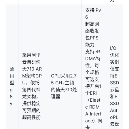
支持IPv
6
超高网
络收发
包PPS
能力
I/O
支持eR
采用阿里
优化
DMA特
云自研倚
实例
性，每
通
天710 AR
仅支
个规格
用
M架构CP
CPU采用2.7
持E
可选支
型
U，依托
5 GHz主频
SSD
持开启1
g
第四代神
的倚天710处
云盘
个ERI
8
龙架构，
理器
和E
（Elasti
y
提供稳定
SSD
c RDM
可预期的
Aut
A Interf
超高性能
oPL
ace）网
云盘
卡