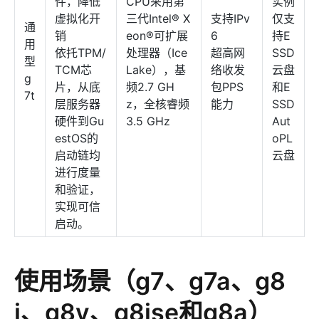
件，降低
CPU采用第
实例
虚拟化开
三代Intel® X
支持IPv
仅支
通
销
eon®可扩展
6
持E
用
依托TPM/
处理器（Ice
超高网
SSD
型
TCM芯
Lake），基
络收发
云盘
g
片，从底
频2.7 GH
包PPS
和E
7t
层服务器
z，全核睿频
能力
SSD
硬件到Gu
3.5 GHz
Aut
estOS的
oPL
启动链均
云盘
进行度量
和验证，
实现可信
启动。
使用场景（g7、g7a、g8
i、g8y、g8ise和g8a）