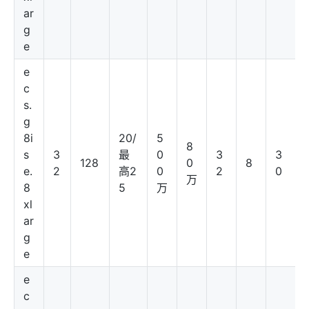
ar
g
e
e
c
s.
g
8i
20/
5
8
s
3
最
0
3
3
128
0
8
e.
2
高2
0
2
0
万
8
5
万
xl
ar
g
e
e
c