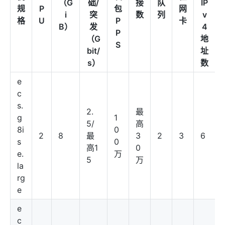
（G
础/
接
队
IP
规
P
包
网
i
突
数
列
v
格
U
P
卡
B）
发
4
P
（G
地
S
bit/
址
s）
数
e
c
s.
2.
最
g
1
5/
高
8i
0
2
8
最
3
2
3
6
s
0
高1
0
e.
万
5
万
la
rg
e
e
c