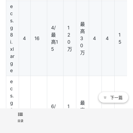
e
c
s.
最
g
4/
1
高
8
最
2
1
4
16
3
4
4
i.
高1
0
5
0
xl
5
万
万
ar
g
e
e
c
s.
下一篇
g
最
6/
1
8
高
最
6
1
i.
8
32
3
8
4
高1
0
5
目录
2
0
5
万
xl
万