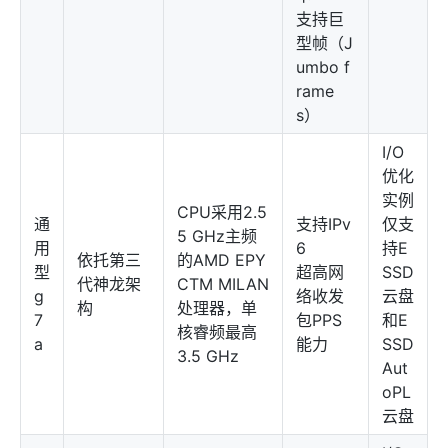
支持巨
型帧（J
umbo f
rame
s）
I/O
优化
实例
CPU采用2.5
通
支持IPv
仅支
5 GHz主频
用
6
持E
依托第三
的AMD EPY
型
超高网
SSD
代神龙架
CTM MILAN
g
络收发
云盘
构
处理器，单
7
包PPS
和E
核睿频最高
a
能力
SSD
3.5 GHz
Aut
oPL
云盘