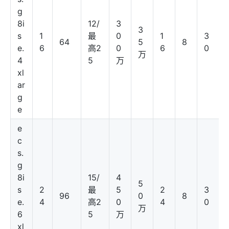
g
8i
12/
3
3
s
1
最
0
1
3
64
5
8
e.
6
高2
0
6
0
万
4
5
万
xl
ar
g
e
e
c
s.
g
8i
15/
4
5
s
2
最
5
2
3
96
0
8
e.
4
高2
0
4
0
万
6
5
万
xl