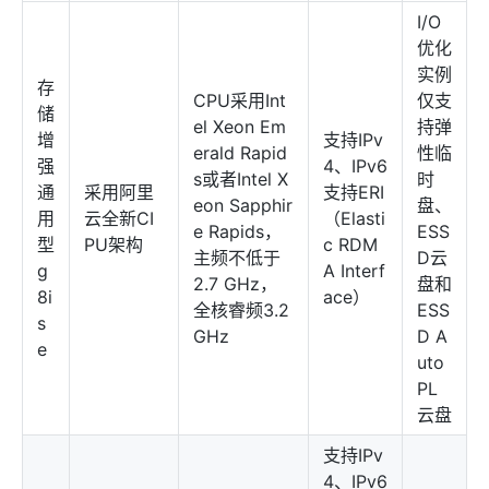
I/O
优化
实例
存
CPU采用Int
仅支
储
el Xeon Em
持弹
增
支持IPv
erald Rapid
性临
强
4、IPv6
s或者Intel X
时
通
采用阿里
支持ERI
eon Sapphir
盘、
用
云全新CI
（Elasti
e Rapids，
ESS
型
PU架构
c RDM
主频不低于
D云
g
A Interf
2.7 GHz，
盘和
8i
ace）
全核睿频3.2
ESS
s
GHz
D A
e
uto
PL
云盘
支持IPv
4、IPv6