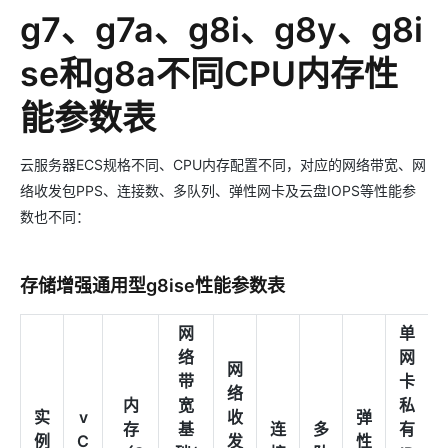
g7、g7a、g8i、g8y、g8i
se和g8a不同CPU内存性
能参数表
云服务器ECS规格不同、CPU内存配置不同，对应的网络带宽、网
络收发包PPS、连接数、多队列、弹性网卡及云盘IOPS等性能参
数也不同：
存储增强通用型g8ise性能参数表
网
单
络
网
网
带
卡
络
内
宽
私
实
v
收
弹
存
基
连
多
有
例
C
发
性