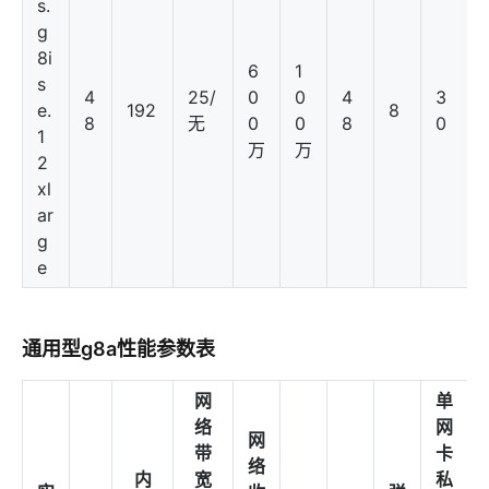
s.
g
8i
6
1
s
4
25/
0
0
4
3
e.
192
8
8
无
0
0
8
0
1
万
万
2
xl
ar
g
e
通用型g8a性能参数表
网
单
络
网
网
带
卡
络
内
宽
私