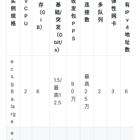
实
v
收
弹
存
基
连
多
有
例
C
发
性
（G
础/
接
队
IP
规
P
包
网
i
突
数
列
v
格
U
P
卡
B）
发
4
P
（G
地
S
bit/
址
s）
数
e
c
s.
最
1.5/
g
9
高
最
8
2
8
0
2
2
3
6
高1
a.
万
5
2.5
la
万
rg
e
e