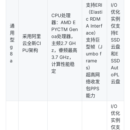
支持ERI
I/O
（Elasti
优化
CPU处理
c RDM
实例
器：AMD E
通
A Interf
仅支
PYCTM Gen
用
ace）
持E
采用阿里
oa处理器，
型
支持巨
SSD
云全新CI
主频2.7 GH
g
型帧（J
云盘
PU架构
z，睿频最高
8
umbo f
和E
3.7 GHz，
a
rame
SSD
计算性能稳
s）
Aut
定
超高网
oPL
络收发
云盘
包PPS
能力
I/O
优化
实例
仅支