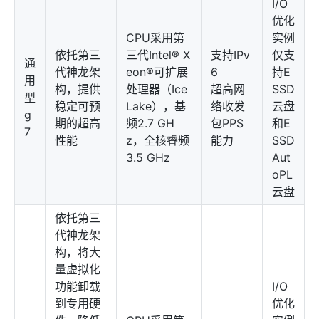
I/O
优化
CPU采用第
实例
依托第三
三代Intel® X
支持IPv
仅支
通
代神龙架
eon®可扩展
6
持E
用
构，提供
处理器（Ice
超高网
SSD
型
稳定可预
Lake），基
络收发
云盘
g
期的超高
频2.7 GH
包PPS
和E
7
性能
z，全核睿频
能力
SSD
3.5 GHz
Aut
oPL
云盘
依托第三
代神龙架
构，将大
量虚拟化
功能卸载
I/O
到专用硬
优化