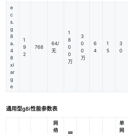
e
c
s.
g
1
8
3
1
8
a.
64/
0
6
1
3
9
768
0
4
无
0
4
5
0
2
0
8
万
万
xl
ar
g
e
通用型g8i性能参数表
网
单
络
网
网