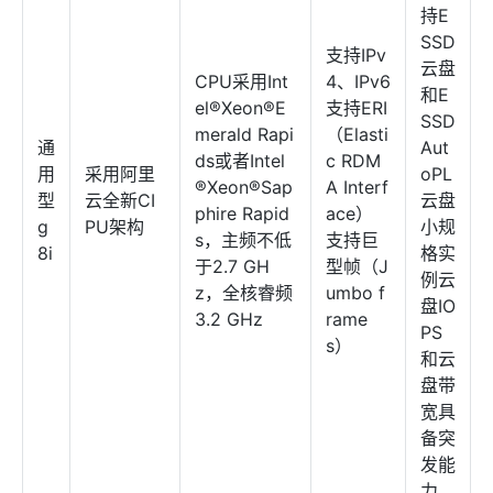
持E
SSD
支持IPv
云盘
CPU采用Int
4、IPv6
和E
el®Xeon®E
支持ERI
SSD
merald Rapi
（Elasti
通
Aut
ds或者Intel
c RDM
用
采用阿里
oPL
®Xeon®Sap
A Interf
型
云全新CI
云盘
phire Rapid
ace）
g
PU架构
小规
s，主频不低
支持巨
8i
格实
于2.7 GH
型帧（J
例云
z，全核睿频
umbo f
盘IO
3.2 GHz
rame
PS
s）
和云
盘带
宽具
备突
发能
力