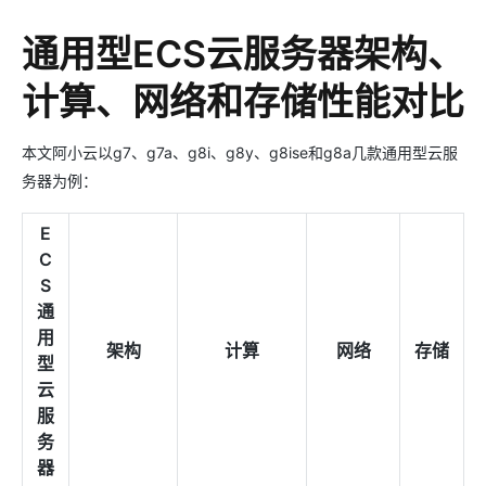
通用型ECS云服务器架构、
计算、网络和存储性能对比
本文阿小云以g7、g7a、g8i、g8y、g8ise和g8a几款通用型云服
务器为例：
E
C
S
通
用
架构
计算
网络
存储
型
云
服
务
器