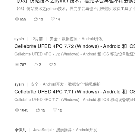
659
13
14
sysin
|
12月前
|
安全
数据挖掘
Android开发
Cellebrite UFED 4PC 7.72 (Windows) - Androi
Cellebrite UFED 4PC 7.72 (Windows) - Android 和 iOS 移动设备
787
2
2
sysin
|
安全
Android开发
数据安全/隐私保护
Cellebrite UFED 4PC 7.71 (Windows) - Androi
Cellebrite UFED 4PC 7.71 (Windows) - Android 和 iOS 移动设备
1043
12
12
卓伊凡
|
JavaScript
搜索推荐
Android开发