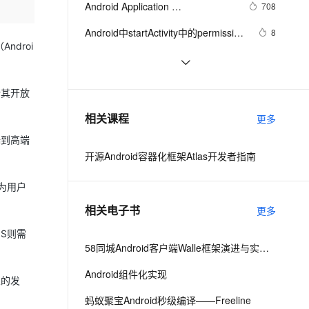
安全
Android Application 
我要投诉
e-1.1-I2V
Cosyvoice-V3-Flash
708
PolarDB
上云场景组合购
Milvus 弹性伸缩功能新增节
伴
Foundamentals(yaozq翻译，仅供
漫剧创作，剧本、分镜、视频高效生成
100%兼容MySQL、PostgreSQL，兼容Oracle，支持集中和分布式
覆盖90%+业务场景，专享组合折扣价
点支持范围
畅自然，细节丰富
高表现力语音合成大模型，语音克隆听感自然
VPN
Android中startActivity中的permission
8
参考)
droi
检测与UID机制
ernetes 版 ACK
云聚AI 严选权益
AI 原生数据库服务发布
SSL 证书
【Magisk模块】禁用Android 11-12
12
2V
Fun-ASR
，一键激活高效办公新体验
理容器应用的 K8s 服务
精选AI产品，从模型到应用全链提效
Agent 数据网关
应用文件夹限制
文戏情感细腻自然，动作戏激烈拳拳到肉，实现更强表演能力
支持中英文自由切换，具备更强的噪声鲁棒性
堡垒机
Android Socket与服务器通信通用
4
借其开放
AI 用量加速计划
云原生数据库 PolarDB
Demo
防火墙
、识别商机，让客服更高效、服务更出色。
Android——优化
新老同享，达量后返
Agentic Database 发布
。
642
相关课程
更多
主机安全
应用
端到高端
开源Android容器化框架Atlas开发者指南
千问办公
NEW
AI 应用及服务市场
的智能体编程平台
一站式AI生产力平台
为用户
AI 应用
伶鹊
相关电子书
更多
企业级人与Agent协作平台，接入和调度多个数字员工
智能客服平台，对话机器人、对话分析、智能外呼
大模型
S则需
大模型服务平台百炼 - 全妙
58同城Android客户端Walle框架演进与实践之路
自然语言处理
应用创作平台
多模态内容创作工具，已接入 DeepSeek
Android组件化实现
数据标注
业的发
机器学习
蚂蚁聚宝Android秒级编译——Freeline