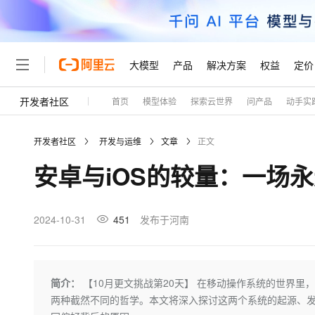
大模型
产品
解决方案
权益
定价
开发者社区
首页
模型体验
探索云世界
问产品
动手实
大模型
产品
解决方案
权益
定价
云市场
伙伴
服务
了解阿里云
精选产品
精选解决方案
普惠上云
产品定价
精选商城
成为销售伙伴
售前咨询
为什么选择阿里云
千问AI平台
开发者社区
开发与运维
文章
正文
了解云产品的定价详情
大模型服务平台百炼
睿译宝，AI翻译排版一
普惠上云 官方力荐
分销伙伴
在线服务
网站建设
什么是云计算
大
安卓与iOS的较量：一场
大模型服务与应用平台
上传文档即自动完成翻译和
云服务器38元/年起，超
咨询伙伴
多端小程序
技术领先
云上成本管理
售后服务
轻量应用服务器
GLM-5.2：长任务时代
官方推荐返现计划
大模型
精选产品
精选解决方案
Salesforce 国际版订阅
稳定可靠
管理和优化成本
推荐新用户得奖励，单订单
销售伙伴合作计划
2024-10-31
451
发布于河南
自助服务
友盟天域
安全合规
人工智能与机器学习
AI
文本生成
云数据库 RDS
Hermes Agent，打造
云工开物
无影生态合作计划
在线服务
观测云
分析师报告
自主进化，持久记忆，越用
高校专属算力普惠，学生认
计算
互联网应用开发
Qwen3.8-Max
HOT
Salesforce On Alibaba C
工单服务
Tuya 物联网平台阿里云
研究报告与白皮书
人工智能平台 PAI
快速拥有专属 OpenClaw
简介：
【10月更文挑战第20天】 在移动操作系统的世界里
大模
Consulting Partner 合
大数据
容器
智能体时代全能旗舰模型
免费试用
短信专区
一站式AI开发、训练和推
两种截然不同的哲学。本文将深入探讨这两个系统的起源、
蓝凌 OA
AI 大模型销售与服务生
现代化应用