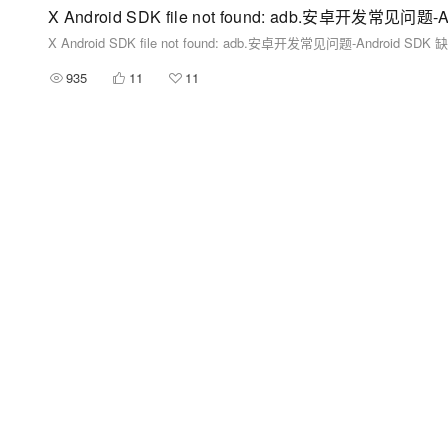
X Android SDK file not found: adb.安卓开发常见问题-Android SDK
935
11
11