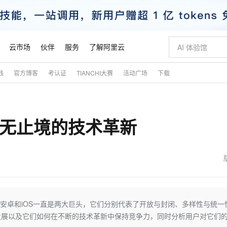
云市场
伙伴
服务
了解阿里云
践
官方博客
考认证
TIANCHI大赛
活动广场
下载
AI 特惠
数据与 API
成为产品伙伴
企业增值服务
最佳实践
价格计算器
AI 场景体
基础软件
产品伙伴合
阿里云认证
市场活动
配置报价
大模型
自助选配和估算价格
步到位
智启 AI 普惠权益
产品生态集成认证中心
企业支持计划
云上春晚
域名与网站
Qwen Audio：打造专属 AI 语音助手
千问官方 MaaS 平台，为开发者和 Agent 而生，新用户赠送 1 亿 + tokens 额度
一句话生成原生
AI Coding
阿里云Maa
2026 阿里云
云服务器 E
为企业打
数据集
Windows
大模型认证
模型
NEW
NEW
永无止境的技术革新
格式还原
值低价云产品抢先购
至高享 1亿+免费 tokens，加速 Al 应用落地
提供智能易用的域名与建站服务
Qwen-Audio-3.0-Realtime 端到端实时语音角色扮演
输入一句话想法,
智能编程，一键
安全可靠、
产品生态伙伴
专家技术服务
云上奥运之旅
弹性计算合作
阿里云中企出
手机三要素
宝塔 Linux
全部认证
价格优势
开源旗舰模型
即刻拥有 DeepSeek-V4-Pro
阿里云 OPC 创新助力计划
千问大模型
一键部署幻兽
AI 电商营销
对象存储 O
大模型
产品生态伙伴工作台
企业增值服务台
云栖战略参考
云存储合作计
云栖大会
身份实名认证
CentOS
训练营
推动算力普惠，释放技术红利
最高返9万
真正可用的 1M 上下文,一次完成代码全链路开发
快速构建应用程序和网站，即刻迈出上云第一步
轻松解锁专属 DeepSeek-V4-Pro
至高百万元 Token 补贴，加速一人公司成长
多元化、高性能、安全可靠的大模型服务
一键购买专属
从图文生成到
云上的中国
数据库合作计
活动全景
短信
Docker
图片和
自进化智能体
5 分钟轻松部署专属 QwenPaw
Token Plan 模型订阅计划
数字证书管理服务（原SSL证书）
高效搭建 AI
AI 广告创作
无影云电脑
企业成长
NEW
HOT
信息公告
看见新力量
云网络合作计
OCR 文字识别
JAVA
越聪明
证享300元代金券
全托管，含MySQL、PostgreSQL、SQL Server、MariaDB多引擎
Qwen3.8-Max 首发尝鲜，限时加量 10 倍，夜间低至2折
实现全站HTTPS，呈现可信的WEB访问
从聊天伙伴进化为能主动干活的本地数字员工
图文、视频一
随时随地安
魔搭 Mode
Kimi-K3
HappyHors
NEW
loud
服务实践
官网公告
金融模力时刻
Salesforce O
版
发票查验
全能环境
Claude Code + GStack 打造工程团队
千问办公，限时限量积分加倍
Qoder
低代码高效构
AI 建站
短信服务
，安卓和iOS一直是两大巨头，它们分别代表了开放与封闭、多样性与统一
型
NEW
作计划
Kimi 最新旗舰模型，长程编程与推理利器
让文字生成流
计划
创新中心
魔搭 ModelSc
健康状态
理服务
让AI从“聊天伙伴”进化为能干活的“数字员工”
安装技能 GStack，拥有专属 AI 工程团队
你的AI工作搭子，覆盖日常办公高频场景
面向真实软件的智能体编程平台
0 代码专业建
发展以及它们如何在不断的技术革新中保持竞争力，同时分析用户对它们
客户案例
天气预报查询
操作系统
态合作计划