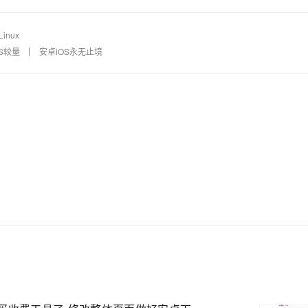
Linux
AI 应用
10分钟微调：让0.6B模型媲美235B模
多模态数据信
型
S较量
安卓iOS永无止境
依托云原生高可用架构,实现Dify私有化部署
用1%尺寸在特定领域达到大模型90%以上效果
一个 AI 助手
超强辅助，Bol
即刻拥有 DeepSeek-R1 满血版
在企业官网、通讯软件中为客户提供 AI 客服
多种方案随心选，轻松解锁专属 DeepSeek