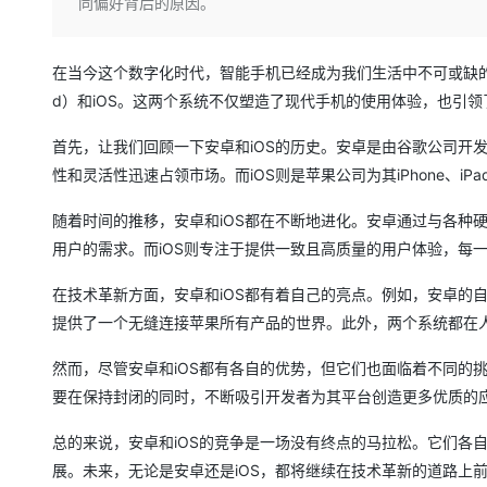
存储
天池大赛
同偏好背后的原因。
Qwen3.7-Plus
云解析DNS
解决方案免费试用 新老
电子合同
最高领取价值200元试用
能看、能想、能动手的多模
安全
网络与CDN
AI 算法大赛
畅捷通
在当今这个数字化时代，智能手机已经成为我们生活中不可或缺的
大数据开发治理平台 Data
AI 产品 免费试用
网络
安全
云开发大赛
Qwen3-VL-Plus
Tableau 订阅
d）和iOS。这两个系统不仅塑造了现代手机的使用体验，也引
1亿+ 大模型 tokens 和 
可观测
入门学习赛
中间件
AI空中课堂在线直播课
首先，让我们回顾一下安卓和iOS的历史。安卓是由谷歌公司开发
云防火墙
140+云产品 免费试用
上云与迁云
云原生的云上边界网络安全
产品新客免费试用，最长1
性和灵活性迅速占领市场。而iOS则是苹果公司为其iPhone、
数据库
生态解决方案
大模型服务
企业出海
大模型ACA认证体验
随着时间的推移，安卓和iOS都在不断地进化。安卓通过与各种
大数据计算
助力企业全员 AI 认知与能
行业生态解决方案
用户的需求。而iOS则专注于提供一致且高质量的用户体验，每
千问AI平台-Token Plan
政企业务
媒体服务
开发者生态解决方案
在技术革新方面，安卓和iOS都有着自己的亮点。例如，安卓的
企业服务与云通信
千问AI平台-模型体验
提供了一个无缝连接苹果所有产品的世界。此外，两个系统都在
AI 开发和 AI 应用解决
在线体验全尺寸、多种模态
域名与网站
然而，尽管安卓和iOS都有各自的优势，但它们也面临着不同的
Happy 系列大模型
要在保持封闭的同时，不断吸引开发者为其平台创造更多优质的
终端用户计算
Serverless
总的来说，安卓和iOS的竞争是一场没有终点的马拉松。它们各
展。未来，无论是安卓还是iOS，都将继续在技术革新的道路上
开发工具