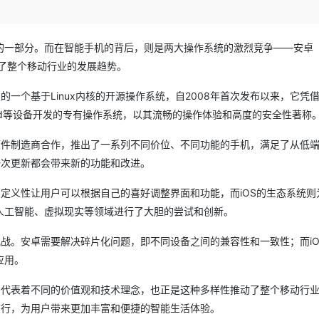
Deepseek-v4-pro
HappyHors
同享
万小智 AI 建站低至 15元/月
Qoder CN
AI 短剧/漫剧
云原生数据库 
快递物流查询
WordPress
成为服务伙
高校合作
点，立即开启云上创新
覆盖公网/内网、递归/权威、移动APP等全场景解析服务
送.CN域名，送备案服务码
基于千问大模型等，支持代码智能生成、研发智能问答
AI助力短剧
态智能体模型
旗舰 MoE 大模型，百万上下文与顶尖推理能力
图生视频，流
Ubuntu
服务生态伙伴
一部分。而在智能手机的背后，则是两大操作系统的激烈竞争——安卓（An
云工开物
企业应用
Works
Night Plan 支持 Qwen 3.8-Max
云原生大数据计算服务 MaxCompute
AI 办公
容器服务 Kub
NEW
GLM-5.2
Wan2.7-T
Red Hat
领了整个移动行业的发展趋势。
30+ 款产品免费体验
Data Agent 驱动的一站式 Data+AI 开发治理平台
夜间 5 折，Qwen/Meoo/TokenPlan 客户专享
面向分析的企业级SaaS模式云数据仓库
AI智能应用
提供一站式管
科研合作
视觉 Coding、空间感知、多模态思考等全面升级
1M上下文，专为长程任务能力而生
ERP
堂（旗舰版）
SUSE
的一个基于Linux内核的开源操作系统，自2008年首次发布以来，它凭
智能客服
CRM
防护产品
2个月
自动承接线索
iPad等设备开发的专有操作系统，以其流畅的操作体验和高度的安全性著称
建站小程序
OA 办公系统
AI 应用构建
大模型原生
硬件制造商合作，推出了一系列不同价位、不同功能的手机，满足了从低
力提升
财税管理
模板建站
一次更新都会带来新的功能和改进。
Qoder
大模型服务平台百炼-应用模版
HOT
NEW
面向真实软件
个人版上线、团队版降价；千问3.8-Max首发发尝鲜
丰富多元化的应用模版和解决方案
400电话
定制建站
自定义性让用户可以根据自己的喜好调整界面和功能，而iOS的生态系统则
万有无界
大模型服务平台百炼-智能体
人工智能、虚拟现实等领域进行了大胆的尝试和创新。
方案
广告营销
模板小程序
的模型效果
灵活可视化地构建企业级 Agent
定制小程序
挑战。安卓需要解决碎片化问题，即不同设备之间的兼容性和一致性；而iO
秒悟
人工智能平台 PAI
应用。
APP 开发
云端极速 AI 
新一代 AI 视频生成模型，深度适配广告营销等场景
AI Native 的算法工程平台，一站式完成建模、训练、推理服务部署
建站系统
自代表着不同的价值观和技术理念，也正是这种多样性推动了整个移动行
前行，为用户带来更加丰富和便捷的智能生活体验。