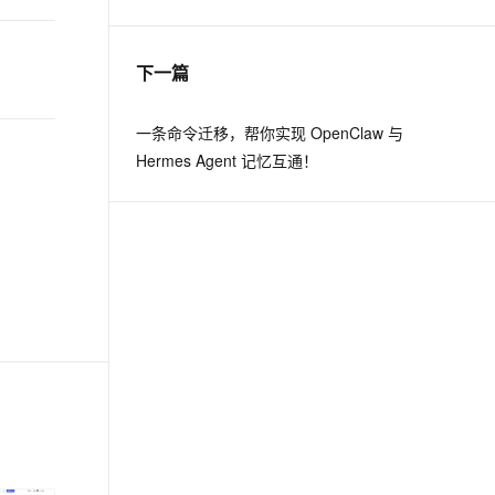
息提取
与 AI 智能体进行实时音视频通话
下一篇
从文本、图片、视频中提取结构化的属性信息
构建支持视频理解的 AI 音视频实时通话应用
t.diy 一步搞定创意建站
构建大模型应用的安全防护体系
一条命令迁移，帮你实现 OpenClaw 与
通过自然语言交互简化开发流程,全栈开发支持
通过阿里云安全产品对 AI 应用进行安全防护
Hermes Agent 记忆互通！