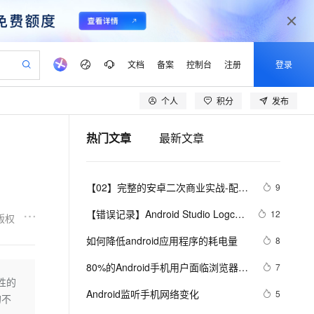
文档
备案
控制台
注册
登录
个人
积分
发布
验
作计划
器
AI 活动
专业服务
服务伙伴合作计划
开发者社区
加入我们
产品动态
服务平台百炼
阿里云 OPC 创新助力计划
热门文章
最新文章
一站式生成采购清单，支持单品或批量购买
可编辑精美 PPT 文稿
S产品伙伴计划（繁花）
峰会
CS
造的大模型服务与应用开发平台
Agency Agents：拥有专属领域专家
AI 生产力先锋
Al MaaS 服务伙伴赋能合作
域名
博文
Careers
至高可申请百万元
Qwen3.8-Max 模型上线
 轻松生成专业的 PPT
开启高性价比 AI 编程新体验
弹性可伸缩的云计算服务
先锋实践拓展 AI 生产力的边界
多领域专家智能体,一键组建 AI 虚拟交付团队
Token 补贴，五大权
计划
海大会
伙伴信用分合作计划
商标
问答
社会招聘
【02】完整的安卓二次商业实战-配置
9
益加速 OPC 成功
帕鲁游戏服务器
SS
HappyHorse 打造一站式影视创作平台
飞天发布时刻
HOT
Open Search 向量检索版支
划
备案
电子书
校园招聘
gradle-构建打包原生安卓项目-调试本
联机服务器，轻松开启游戏
视频创作，一键激活电商全链路生产力
稳定、安全、高性价比、高性能的云存储服务
所见，即是所愿
持视频检索 Pipeline 功能
可视化编排打通从文字构思到成片全链路闭环
更多支持
【错误记录】Android Studio Logcat 
12
版权
地运行模拟器-优雅草伊凡
划
公司注册
镜像站
视频生成
语音识别与合成
报错 ( read: unexpected EOF! )
 智能体与工作流应用
漫剧工坊：一站式动画创作平台
AI 实训营
应用身份服务 (IDaaS)
如何降低android应用程序的耗电量
8
合作伙伴培训与认证
划
上云迁移
站生成，高效打造优质广告素材
全接入的云上超级电脑
通过阿里云百炼高效搭建AI应用,助力高效开发
快速生产连贯的高质量长漫剧
从基础到进阶，Agent 创客手把手教你
OpenClaw 管理能力上线
lScope
我要反馈
e-1.1-T2V
Qwen3-TTS-Flash
80%的Android手机用户面临浏览器安
7
查询合作伙伴
n Alibaba Cloud ISV 合作
代维服务
建企业门户网站
10 分钟搭建微信、支付宝小程序
性的
MaxCompute MaxFrame 提
全风险
畅细腻的高质量视频
离线语音合成大模型，多语言方言自适应，低延迟高稳定
创新加速
Android监听手机网络变化
ope
登录合作伙伴管理后台
5
我要建议
站，无忧落地极速上线
以可视化方式快速构建移动和 PC 门户网站
国内短信简单易用，安全可靠，秒级触达，全球覆盖200+国家和地区。
高效部署网站，快速应用到小程序
供自动弹性内存功能
的不