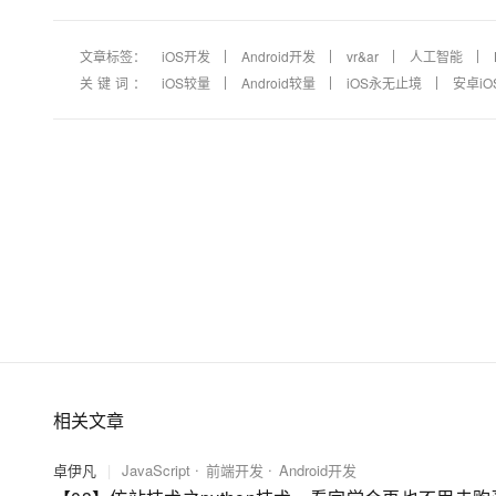
大模型解决方案
迁移与运维管理
文章标签：
iOS开发
Android开发
vr&ar
人工智能
快速部署 Dify，高效搭建 
关键词：
iOS较量
Android较量
iOS永无止境
安卓iO
专有云
10 分钟在聊天系统中增加
相关文章
卓伊凡
|
JavaScript
前端开发
Android开发