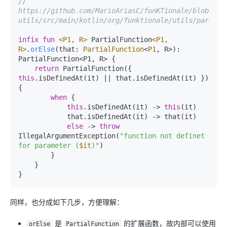
// 
https://github.com/MarioAriasC/funKTionale/blob/mas
utils/src/main/kotlin/org/funktionale/utils/partial
infix
fun
<P1, R>
 PartialFunction
<P1, 
R>
.
orElse
(that: 
PartialFunction
<
P1
, R>)
: 
PartialFunction<P1, R> {

return
 PartialFunction({ 
this
.isDefinedAt(it) || that.isDefinedAt(it) }) 
{

when
 {

this
.isDefinedAt(it) -> 
this
(it)

            that.isDefinedAt(it) -> that(it)

else
 -> 
throw
IllegalArgumentException(
"function not definet 
for parameter (
$it
)"
)

        }

    }

同样，也分成如下几步，方便理解：
是
的扩展函数，故内部可以使用
orElse
PartialFunction