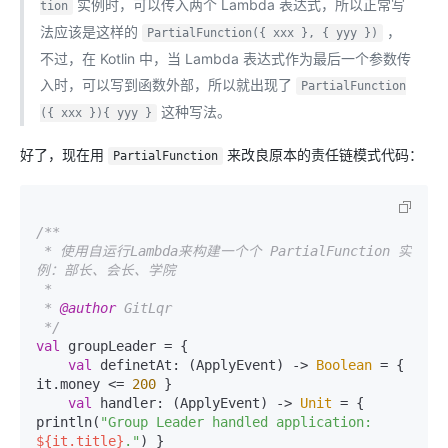
实例时，可以传入两个 Lambda 表达式，所以正常写
tion
法应该是这样的
，
PartialFunction({ xxx }, { yyy })
不过，在 Kotlin 中，当 Lambda 表达式作为最后一个参数传
入时，可以写到函数外部，所以就出现了
PartialFunction
这种写法。
({ xxx }){ yyy }
好了，现在用
来改良原本的责任链模式代码：
PartialFunction
/**

 * 使用自运行Lambda来构建一个个 PartialFunction 实
例：部长、会长、学院

 *

 * 
@author
 GitLqr

 */
val
 groupLeader = {

val
 definetAt: (ApplyEvent) -> 
Boolean
 = { 
it.money <= 
200
 }

val
 handler: (ApplyEvent) -> 
Unit
 = { 
println(
"Group Leader handled application: 
${it.title}
."
) }
