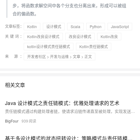
步，将函数求解空间中各个分支也分离出来，形成可以被组
合的偏函数。
文章标签：
Kotlin
设计模式
Scala
Python
JavaScript
关键词：
Kotlin改良设计模式
改良设计模式
Kotlin改良
kotlin设计模式责任链模式
Kotlin责任链模式
来 源：
开发者社区
>
开发与运维
>
文章
> 正文
相关文章
Java 设计模式之责任链模式：优雅处理请求的艺术
责任链模式通过构建处理者链，使请求沿链传递直至被处理，实现发送者与接收者的解耦。适用于审批流程、日志处理等多级处理场景，提升系统灵活性与可扩展性。
BigFour
939
基于多设计模式的状态扭转设计：策略模式与责任链模式的实战应用