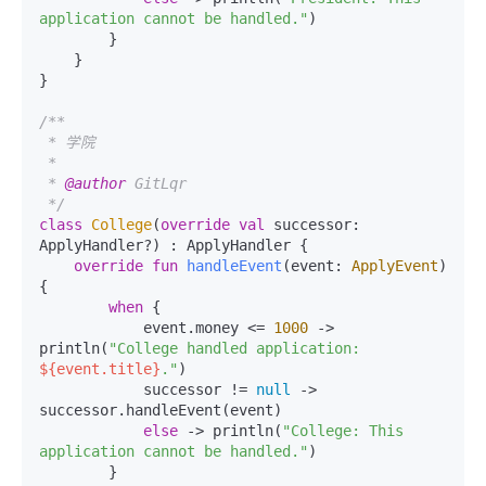
application cannot be handled."
)

        }

    }

}

/**

 * 学院

 *

 * 
@author
 GitLqr

 */
class
College
(
override
val
 successor: 
ApplyHandler?) : ApplyHandler {

override
fun
handleEvent
(event: 
ApplyEvent
)
{

when
 {

            event.money <= 
1000
 -> 
println(
"College handled application: 
${event.title}
."
)

            successor != 
null
 -> 
successor.handleEvent(event)

else
 -> println(
"College: This 
application cannot be handled."
)

        }
