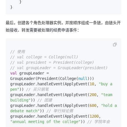
    }

最后，创建各个角色处理器实例，并按顺序组成一条链，由链头开
始接收、转发需要被处理的经费申请事件：
// 使用
// val college = College(null)
// val president = President(college)
// val groupLeader = GroupLeader(president)
val
 groupLeader = 
GroupLeader(President(College(
null
)))

groupLeader.handleEvent(ApplyEvent(
10
, 
"buy a 
pen"
)) 
// 买只钢笔
groupLeader.handleEvent(ApplyEvent(
200
, 
"team 
building"
)) 
// 团建
groupLeader.handleEvent(ApplyEvent(
600
, 
"hold a 
debate match"
)) 
// 举行辩论赛
groupLeader.handleEvent(ApplyEvent(
1200
, 
"annual meeting of the college"
)) 
// 学院年会