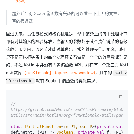
dow)
题外话：对 Scala 偏函数有兴趣的可以看一下上面的文章，
写的很通透。
回过头来，责任链模式的核心机理是，整个链条上的每个处理环节
都有对其输入的校验标准，当输入的参数处于某个责任链节的有效
接收范围之内，该环节才能对其做出正常的处理操作。那么，我们
是不是可以把链条上的每个处理环节看做是一个个的偏函数呢？是
的，不过 Kotlin 中并没有内置偏函数 API，好在有一个第三方 Kotli
n 函数库
【funKTionale】 (opens new window)
，其中的
partia
就有 Scala 中偏函数的类似实现：
lfunctions.kt
// 
https://github.com/MarioAriasC/funKTionale/blob/mas
utils/src/main/kotlin/org/funktionale/utils/partial
class
PartialFunction
<
in P1, out R
>(
private
val
definetAt: (P1) -> 
Boolean
, 
private
val
 f: (P1) 