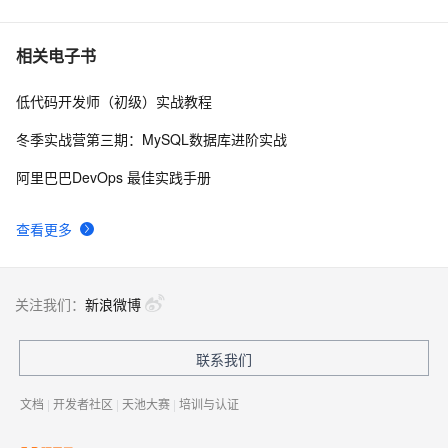
(1)
23种设计模式之策略模式（Strategy）
10
7
相关电子书
低代码开发师（初级）实战教程
Net设计模式实例之适配器模式（Adapter Pattern）
10
8
冬季实战营第三期：MySQL数据库进阶实战
设计模式之单例模式
3
9
阿里巴巴DevOps 最佳实践手册
设计模式之UML类图的常见关系（一）
3
10
查看更多
关注我们：
新浪微博
联系我们
文档
|
开发者社区
|
天池大赛
|
培训与认证