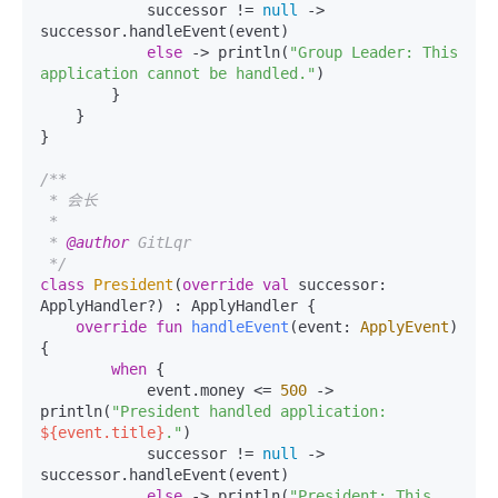
            successor != 
null
 -> 
successor.handleEvent(event)

else
 -> println(
"Group Leader: This 
application cannot be handled."
)

        }

    }

}

/**

 * 会长

 *

 * 
@author
 GitLqr

 */
class
President
(
override
val
 successor: 
ApplyHandler?) : ApplyHandler {

override
fun
handleEvent
(event: 
ApplyEvent
)
{

when
 {

            event.money <= 
500
 -> 
println(
"President handled application: 
${event.title}
."
)

            successor != 
null
 -> 
successor.handleEvent(event)

else
 -> println(
"President: This 