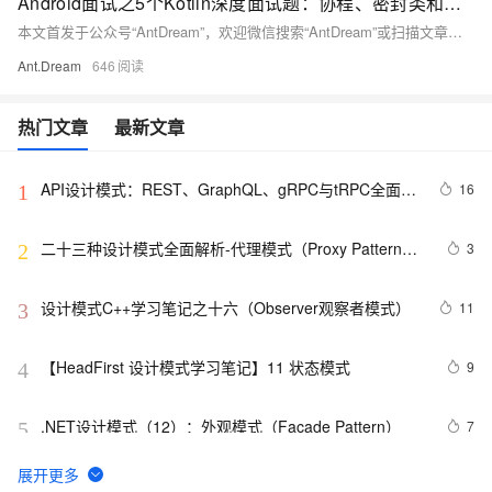
Android面试之5个Kotlin深度面试题：协程、密封类和高阶函数
本文首发于公众号“AntDream”，欢迎微信搜索“AntDream”或扫描文章底部二维码关注，和我一起每天进步一点点。文章详细解析了Kotlin中的协程、扩展函数、高阶函数、密封类及`inline`和`reified`关键字在Android开发中的应用，帮助读者更好地理解和使用这些特性。
Ant.Dream
646
热门文章
最新文章
API设计模式：REST、GraphQL、gRPC与tRPC全面解
16
1
析
二十三种设计模式全面解析-代理模式（Proxy Pattern）
3
2
详解：探索隐藏于背后的力量
设计模式C++学习笔记之十六（Observer观察者模式）
11
3
【HeadFirst 设计模式学习笔记】11 状态模式
9
4
.NET设计模式（12）：外观模式（Façade Pattern）
7
5
Net设计模式实例之解释器模式（Interpreter Pattern）
518
6