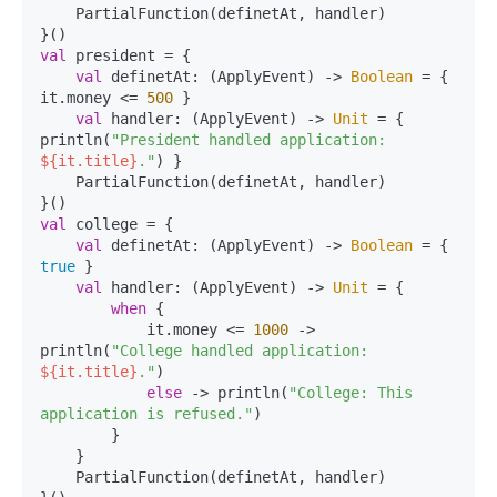
    PartialFunction(definetAt, handler)

val
 president = {

val
 definetAt: (ApplyEvent) -> 
Boolean
 = { 
it.money <= 
500
 }

val
 handler: (ApplyEvent) -> 
Unit
 = { 
println(
"President handled application: 
${it.title}
."
) }

    PartialFunction(definetAt, handler)

val
 college = {

val
 definetAt: (ApplyEvent) -> 
Boolean
 = { 
true
 }

val
 handler: (ApplyEvent) -> 
Unit
 = {

when
 {

            it.money <= 
1000
 -> 
println(
"College handled application: 
${it.title}
."
)

else
 -> println(
"College: This 
application is refused."
)

        }

    }

    PartialFunction(definetAt, handler)
