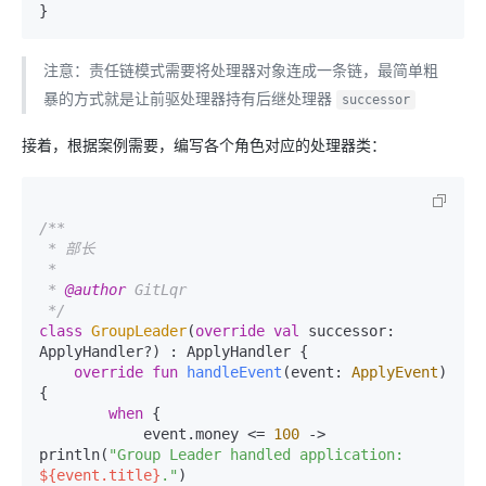
注意：责任链模式需要将处理器对象连成一条链，最简单粗
暴的方式就是让前驱处理器持有后继处理器
successor
接着，根据案例需要，编写各个角色对应的处理器类：
/**

 * 部长

 *

 * 
@author
 GitLqr

 */
class
GroupLeader
(
override
val
 successor: 
ApplyHandler?) : ApplyHandler {

override
fun
handleEvent
(event: 
ApplyEvent
)
{

when
 {

            event.money <= 
100
 -> 
println(
"Group Leader handled application: 
${event.title}
."
)
