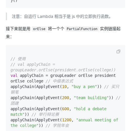
注意：自运行 Lambda 相当于是 js 中的立即执行函数。
接下来就是用
将一个个
实例链接起
orElse
PartialFunction
来：
// 使用
// val applyChain = 
groupLeader.orElse(president.orElse(college))
val
 applyChain = groupLeader orElse president 
orElse college 
// 中缀表达式
applyChain(ApplyEvent(
10
, 
"buy a pen"
)) 
// 买只
钢笔
applyChain(ApplyEvent(
200
, 
"team building"
)) 
// 
团建
applyChain(ApplyEvent(
600
, 
"hold a debate 
match"
)) 
// 举行辩论赛
applyChain(ApplyEvent(
1200
, 
"annual meeting of 
the college"
)) 
// 学院年会