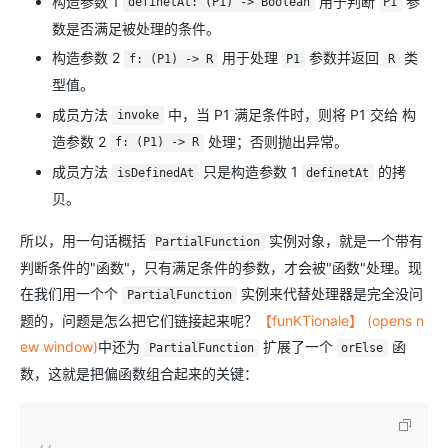
构造参数 1
用于判断
参
definetAt: (P1) -> Boolean
P1
数是否满足被处理的条件。
构造参数 2
用于处理
参数并返回
类
f: (P1) -> R
P1
R
型值。
成员方法
中，当 P1 满足条件时，则将 P1 交给 构
invoke
造参数 2
处理；否则抛出异常。
f: (P1) -> R
成员方法
只是构造参数 1
的拷
isDefinedAt
definetAt
贝。
所以，用一句话概括
实例对象，就是一个带有
PartialFunction
判断条件的"函数"，只有满足条件的参数，才会被"函数"处理。现
在我们用一个个
实例来代替处理器是完全没问
PartialFunction
题的，问题是怎么把它们链接起来呢？
【funKTionale】 (opens n
ew window)
中还为
扩展了一个
函
PartialFunction
orElse
数，这就是把偏函数组合起来的关键：