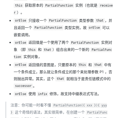
获取原本的
实例（也就是
this
PartialFunction
receive
）。
r
只接收一个
类型参数
，并
orElse
PartialFunction
that
且返回一个
类型实例，故
可以
PartialFunction
orElse
嵌套调用。
返回值是一个使用了两个
实例对
orElse
PartialFunction
象 （即
和
）组合出来的一个新的
this
that
PartialFunc
实例对象，
tion
返回值的意图是，只要原本的
和
中有
orElse
this
that
一个条件成立，那么就让条件成立的那个来处理参数 P1 ，否
则抛出异常。其实，这个
就相当于是责任链模式中的
that
。
successor
使用
修饰，故支持中缀表达式写法。
orElse
infix
注意：你可能一时看不懂
PartialFunction({ xxx }){ yyy
这个奇怪的语法，其实很简单，在创建一个
}
PartialFunc