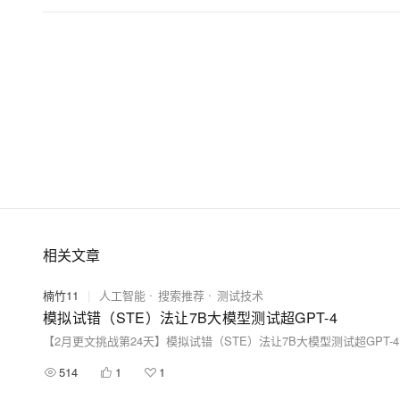
大模型解决方案
迁移与运维管理
快速部署 Dify，高效搭建 
专有云
10 分钟在聊天系统中增加
相关文章
楠竹11
|
人工智能
搜索推荐
测试技术
模拟试错（STE）法让7B大模型测试超GPT-4
【2月更文挑战第24天】模拟试错（STE）法让7B大模型测试超GPT-4
514
1
1