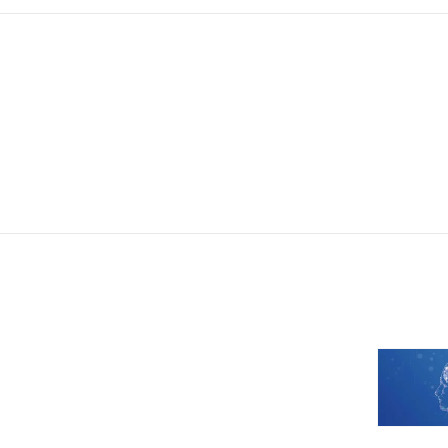
AI 应用
10分钟微调：让0.6B模型媲美235B模
多模态数据信
型
依托云原生高可用架构,实现Dify私有化部署
用1%尺寸在特定领域达到大模型90%以上效果
一个 AI 助手
超强辅助，Bol
即刻拥有 DeepSeek-R1 满血版
在企业官网、通讯软件中为客户提供 AI 客服
多种方案随心选，轻松解锁专属 DeepSeek