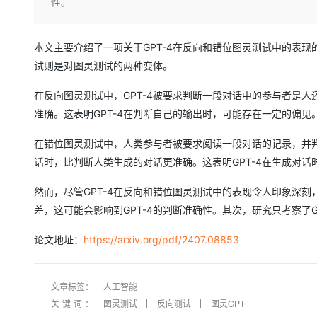
存储
天池大赛
性。
Qwen3.7-Plus
云解析DNS
解决方案免费试用 新老
电子合同
最高领取价值200元试用
能看、能想、能动手的多模
安全
网络与CDN
AI 算法大赛
畅捷通
本文主要介绍了一项关于GPT-4在反向和错位图灵测试中的表
大数据开发治理平台 Data
AI 产品 免费试用
网络
安全
云开发大赛
Qwen3-VL-Plus
Tableau 订阅
试则是对图灵测试的两种变体。
1亿+ 大模型 tokens 和 
可观测
入门学习赛
中间件
AI空中课堂在线直播课
在反向图灵测试中，GPT-4被要求判断一段对话中的参与者是人
云防火墙
140+云产品 免费试用
上云与迁云
云原生的云上边界网络安全
产品新客免费试用，最长1
准确。这表明GPT-4在判断自己的输出时，可能存在一定的偏见
数据库
生态解决方案
大模型服务
企业出海
大模型ACA认证体验
在错位图灵测试中，人类参与者被要求阅读一段对话的记录，并判
大数据计算
助力企业全员 AI 认知与能
行业生态解决方案
话时，比判断人类生成的对话更准确。这表明GPT-4在生成对
千问AI平台-Token Plan
政企业务
媒体服务
开发者生态解决方案
然而，尽管GPT-4在反向和错位图灵测试中的表现令人印象深
企业服务与云通信
千问AI平台-模型体验
差，这可能会影响到GPT-4的判断准确性。其次，研究只考察了
AI 开发和 AI 应用解决
在线体验全尺寸、多种模态
域名与网站
论文地址：
https://arxiv.org/pdf/2407.08853
Happy 系列大模型
终端用户计算
文章标签：
人工智能
Serverless
关键词：
图灵测试
反向测试
图灵GPT
开发工具