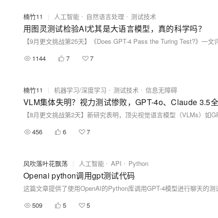
楠竹11
|
人工智能
自然语言处理
测试技术
用图灵测试检验AI尤其是大语言模型，真的科学吗？
1144
7
7
楠竹11
|
机器学习/深度学习
测试技术
信息无障碍
VLM集体失明？视力测试惨败，GPT-4o、Claude 3.
456
6
7
风吹落叶花飘荡
|
人工智能
API
Python
Openai python调用gpt测试代码
这篇文章提供了使用OpenAI的Python库调用GPT-4模型进行聊天
509
5
5