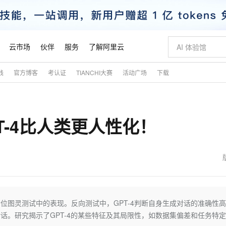
云市场
伙伴
服务
了解阿里云
践
官方博客
考认证
TIANCHI大赛
活动广场
下载
AI 特惠
数据与 API
成为产品伙伴
企业增值服务
最佳实践
价格计算器
AI 场景体
基础软件
产品伙伴合
阿里云认证
市场活动
配置报价
大模型
自助选配和估算价格
新方式
睿译宝，AI翻译排版一步到位
智启 AI 普惠权益
产品生态集成认证中心
企业支持计划
云上春晚
域名与网站
千问官方 MaaS 平台，为开发者和 Agent 而生，新用户赠送 1 亿 + tokens 额度
Qwen Aud
AI Coding
阿里云Maa
2026 阿里云
云服务器 E
为企业打
数据集
Windows
大模型认证
模型
NEW
NEW
T-4比人类更人性化！
交付可用成果
值低价云产品抢先购
上传文档即自动完成翻译和格式还原
至高享 1亿+免费 tokens，加速 Al 应用落地
提供智能易用的域名与建站服务
智能编程，一键
安全可靠、
产品生态伙伴
专家技术服务
云上奥运之旅
弹性计算合作
阿里云中企出
手机三要素
宝塔 Linux
全部认证
价格优势
有专属领域专家
GLM-5.2：长任务时代开源旗舰模型
阿里云 OPC 创新助力计划
千问大模型
即刻拥有 DeepS
AI 电商营销
对象存储 O
大模型
产品生态伙伴工作台
企业增值服务台
云栖战略参考
云存储合作计
云栖大会
身份实名认证
CentOS
训练营
推动算力普惠，释放技术红利
最高返9万
多领域专家智能体,一键组建 AI 虚拟交付团队
快速构建应用程序和网站，即刻迈出上云第一步
至高百万元 Token 补贴，加速一人公司成长
多元化、高性能、安全可靠的大模型服务
真正可用的 1M 上下文,一次完成代码全链路开发
轻松解锁专属 Dee
从图文生成到
云上的中国
数据库合作计
活动全景
短信
Docker
图片和
站式影视创作平台
Hermes Agent，打造自进化智能体
Token Plan 模型订阅计划
数字证书管理服务（原SSL证书）
5 分钟轻松部署
AI 广告创作
无影云电脑
企业成长
NEW
信息公告
看见新力量
云网络合作计
OCR 文字识别
JAVA
证享300元代金券
可视化编排打通从文字构思到成片全链路闭环
全托管，含MySQL、PostgreSQL、SQL Server、MariaDB多引擎
自主进化，持久记忆，越用越聪明
Qwen3.8-Max 首发尝鲜，限时加量 10 倍，夜间低至2折
实现全站HTTPS，呈现可信的WEB访问
图文、视频一
随时随地安
魔搭 Mode
Kimi-K3
HappyHors
NEW
loud
服务实践
官网公告
金融模力时刻
Salesforce O
版
发票查验
全能环境
Claude Code + GStack 打造工程团队
千问办公，限时限量积分加倍
Qoder
低代码高效构
AI 建站
短信服务
和错位图灵测试中的表现。反向测试中，GPT-4判断自身生成对话的准确性
型
NEW
作计划
Kimi 最新旗舰模型，长程编程与推理利器
让文字生成流
计划
创新中心
魔搭 ModelSc
健康状态
理服务
让AI从“聊天伙伴”进化为能干活的“数字员工”
安装技能 GStack，拥有专属 AI 工程团队
你的AI工作搭子，覆盖日常办公高频场景
面向真实软件的智能体编程平台
0 代码专业建
对话。研究揭示了GPT-4的某些特征及其局限性，如数据集偏差和任务特定
客户案例
天气预报查询
操作系统
态合作计划