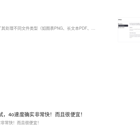
本文分析了OpenAI GPT-4 Beta版本中的Code Interpreter功能，测试了其处理不同文件类型（如图表PNG、长文本PDF、短代码ipynb和长代码C++）的能力，并指出了在处理超出Token Limit内容时的局限性。
ni 简单测试，4o速度确实非常快！而且很便宜！
o速度确实非常快！而且很便宜！