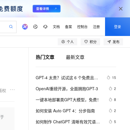
文档
备案
控制台
注册
登录
个人
积分
发布
验
作计划
器
AI 活动
专业服务
服务伙伴合作计划
开发者社区
加入我们
产品动态
服务平台百炼
阿里云 OPC 创新助力计划
热门文章
最新文章
一站式生成采购清单，支持单品或批量购买
io：打造专属 AI 语音助手
S产品伙伴计划（繁花）
峰会
CS
造的大模型服务与应用开发平台
一句话生成原生可编辑精美 PPT 文稿
AI 生产力先锋
Al MaaS 服务伙伴赋能合作
域名
博文
Careers
至高可申请百万元
Qwen3.8-Max 模型上线
开启高性价比 AI 编程新体验
弹性可伸缩的云计算服务
Qwen-Audio-3.0-Realtime 端到端实时语音角色扮演
输入一句话想法, 轻松生成专业的 PPT
先锋实践拓展 AI 生产力的边界
Token 补贴，五大权
计划
海大会
伙伴信用分合作计划
商标
问答
社会招聘
GPT-4 太贵？试试这 6 个免费且优
15
益加速 OPC 成功
eek-V4-Pro
SS
一键部署幻兽帕鲁游戏服务器
飞天发布时刻
HOT
Open Search 向量检索版支
划
备案
电子书
校园招聘
秀的替代方案
pSeek-V4-Pro
视频创作，一键激活电商全链路生产力
稳定、安全、高性价比、高性能的云存储服务
一键购买专属联机服务器，轻松开启游戏
所见，即是所愿
持视频检索 Pipeline 功能
更多支持
OpenAI重磅开源，全面拥抱GPT-3
2
版权
划
公司注册
镜像站
视频生成
语音识别与合成
专属 QwenPaw
漫剧工坊：一站式动画创作平台
AI 实训营
HOT
应用身份服务 (IDaaS)
一键本地部署类GPT大模型，免费！
8
合作伙伴培训与认证
划
上云迁移
站生成，高效打造优质广告素材
全接入的云上超级电脑
从聊天伙伴进化为能主动干活的本地数字员工
快速生产连贯的高质量长漫剧
从基础到进阶，Agent 创客手把手教你
OpenClaw 管理能力上线
lScope
我要反馈
e-1.1-T2V
Qwen3-TTS-Flash
如何安装 Auto GPT 4：分步指南
2
查询合作伙伴
n Alibaba Cloud ISV 合作
代维服务
建企业门户网站
10 分钟搭建微信、支付宝小程序
高于
MaxCompute MaxFrame 提
畅细腻的高质量视频
离线语音合成大模型，多语言方言自适应，低延迟高稳定
创新加速
如何制作 ChatGPT 清晰有效咒语与
ope
登录合作伙伴管理后台
5
我要建议
站，无忧落地极速上线
以可视化方式快速构建移动和 PC 门户网站
国内短信简单易用，安全可靠，秒级触达，全球覆盖200+国家和地区。
高效部署网站，快速应用到小程序
供自动弹性内存功能
Chat GPT高效交流——基础篇 第二