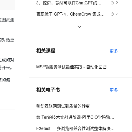
安全
3、惊奇，竟然可以在ChatGPT的
我要投诉
e-1.1-I2V
Cosyvoice-V3-Flash
2
PolarDB
上云场景组合购
Milvus 弹性伸缩功能新增节
课
伴
GPT-4模型让它扮演Linux服务器 搭建
漫剧创作，剧本、分镜、视频高效生成
100%兼容MySQL、PostgreSQL，兼容Oracle，支持集中和分布式
覆盖90%+业务场景，专享组合折扣价
点支持范围
畅自然，细节丰富
高表现力语音合成大模型，语音克隆听感自然
VPN
表现优于 GPT-4，ChemCrow 集成 
7
K8s和docker环境
位图灵测
13 种化学工具，增强大型语言模型的
ernetes 版 ACK
云聚AI 严选权益
AI 原生数据库服务发布
SSL 证书
使用 Node.js、Socket.IO 和 GPT-4 
6
2V
Fun-ASR
化学性能
，一键激活高效办公新体验
理容器应用的 K8s 服务
精选AI产品，从模型到应用全链提效
Agent 数据网关
构建 AI 聊天机器人
文戏情感细腻自然，动作戏激烈拳拳到肉，实现更强表演能力
支持中英文自由切换，具备更强的噪声鲁棒性
堡垒机
首个多模态视频竞技场Video-MME来
8
的对话更
AI 用量加速计划
云原生数据库 PolarDB
了！Gemini全面超越GPT-4o，Jeff 
防火墙
、识别商机，让客服更高效、服务更出色。
GPT-4.5 竟成小丑！OpenAI 推出 
新老同享，达量后返
Agentic Database 发布
7
相关课程
Dean连转三次
更多
GPT-4.1：百万级上下文多模态语言
主机安全
应用
生成的对
模型，性价比远超 GPT-4o mini
MSE微服务测试最佳实践 - 自动化回归
分开来。
千问办公
NEW
AI 应用及服务市场
的智能体编程平台
一站式AI生产力平台
定的偏
AI 应用
伶鹊
相关电子书
更多
企业级人与Agent协作平台，接入和调度多个数字员工
智能客服平台，对话机器人、对话分析、智能外呼
大模型
大模型服务平台百炼 - 全妙
移动互联网测试到质量的转变
自然语言处理
应用创作平台
多模态内容创作工具，已接入 DeepSeek
数据标注
给ITer的技术实战进阶课-阿里CIO学院独家教材（四）
机器学习
F2etest — 多浏览器兼容性测试整体解决方案