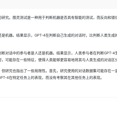
Deepseek-v4-pro
HappyHors
同享
万小智 AI 建站低至 15元/月
Qoder CN
AI 短剧/漫剧
云原生数据库 
快递物流查询
WordPress
成为服务伙
高校合作
点，立即开启云上创新
覆盖公网/内网、递归/权威、移动APP等全场景解析服务
送.CN域名，送备案服务码
基于千问大模型等，支持代码智能生成、研发智能问答
AI助力短剧
态智能体模型
旗舰 MoE 大模型，百万上下文与顶尖推理能力
图生视频，流
Ubuntu
服务生态伙伴
现的研究。图灵测试是一种用于判断机器是否具有智能的测试，而反向和错
云工开物
企业应用
Works
Night Plan 支持 Qwen 3.8-Max
云原生大数据计算服务 MaxCompute
AI 办公
容器服务 Kub
NEW
GLM-5.2
Wan2.7-T
Red Hat
30+ 款产品免费体验
Data Agent 驱动的一站式 Data+AI 开发治理平台
夜间 5 折，Qwen/Meoo/TokenPlan 客户专享
面向分析的企业级SaaS模式云数据仓库
AI智能应用
提供一站式管
科研合作
视觉 Coding、空间感知、多模态思考等全面升级
1M上下文，专为长程任务能力而生
ERP
堂（旗舰版）
SUSE
还是机器。结果显示，GPT-4在判断自己生成的对话时，比判断人类生成
智能客服
CRM
防护产品
2个月
自动承接线索
。
建站小程序
OA 办公系统
AI 应用构建
大模型原生
断对话中的参与者是人还是机器。结果显示，人类参与者在判断GPT-4
力提升
财税管理
模板建站
话时，可能存在一些特征，使得人类能够更容易地将其与人类生成的对话区
Qoder
大模型服务平台百炼-应用模版
HOT
NEW
面向真实软件
个人版上线、团队版降价；千问3.8-Max首发发尝鲜
丰富多元化的应用模版和解决方案
400电话
定制建站
刻，但研究也指出了一些局限性。首先，研究使用的对话数据集可能存在一
万有无界
大模型服务平台百炼-智能体
GPT-4在特定任务上的表现，而没有考察其在其他任务上的表现。
方案
广告营销
模板小程序
的模型效果
灵活可视化地构建企业级 Agent
定制小程序
秒悟
人工智能平台 PAI
APP 开发
云端极速 AI 
新一代 AI 视频生成模型，深度适配广告营销等场景
AI Native 的算法工程平台，一站式完成建模、训练、推理服务部署
建站系统