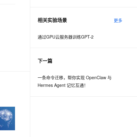
息提取
与 AI 智能体进行实时音视频通话
相关实验场景
更多
从文本、图片、视频中提取结构化的属性信息
构建支持视频理解的 AI 音视频实时通话应用
t.diy 一步搞定创意建站
构建大模型应用的安全防护体系
通过GPU云服务器训练GPT-2
通过自然语言交互简化开发流程,全栈开发支持
通过阿里云安全产品对 AI 应用进行安全防护
下一篇
一条命令迁移，帮你实现 OpenClaw 与
Hermes Agent 记忆互通！