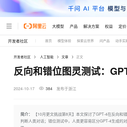
大模型
产品
解决方案
权益
定价
开发者社区
首页
模型体验
探索云世界
问产品
动手实
大模型
产品
解决方案
权益
定价
云市场
伙伴
服务
了解阿里云
精选产品
精选解决方案
普惠上云
产品定价
精选商城
成为销售伙伴
售前咨询
为什么选择阿里云
千问AI平台
开发者社区
人工智能
文章
正文
了解云产品的定价详情
大模型服务平台百炼
千问办公，解锁你的工作
普惠上云 官方力荐
分销伙伴
在线服务
网站建设
什么是云计算
大
反向和错位图灵测试：GP
大模型服务与应用平台
企业级Agent产品，直接
云服务器38元/年起，超
咨询伙伴
多端小程序
技术领先
云上成本管理
售后服务
轻量应用服务器
Agency Agents：拥
官方推荐返现计划
大模型
精选产品
精选解决方案
Salesforce 国际版订阅
稳定可靠
管理和优化成本
推荐新用户得奖励，单订单
销售伙伴合作计划
2024-10-17
384
发布于浙江
自助服务
友盟天域
安全合规
人工智能与机器学习
AI
文本生成
云数据库 RDS
HappyHorse 打造一
云工开物
无影生态合作计划
在线服务
观测云
分析师报告
高校专属算力普惠，学生认
计算
互联网应用开发
Qwen3.8-Max
HOT
Salesforce On Alibaba C
工单服务
Tuya 物联网平台阿里云
研究报告与白皮书
人工智能平台 PAI
快速拥有专属 OpenClaw
简介：
【10月更文挑战第8天】本文探讨了GPT-4在反向
大模
Consulting Partner 合
大数据
容器
智能体时代全能旗舰模型
免费试用
短信专区
一站式AI开发、训练和推
判断人类对话；错位测试中，人类更容易区分GPT-4生成的
蓝凌 OA
AI 大模型销售与服务生
现代化应用