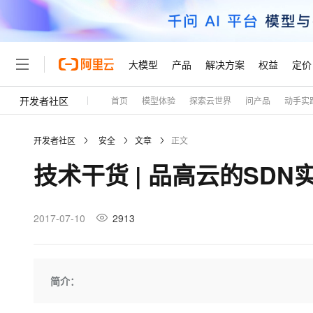
大模型
产品
解决方案
权益
定价
开发者社区
首页
模型体验
探索云世界
问产品
动手实
大模型
产品
解决方案
权益
定价
云市场
伙伴
服务
了解阿里云
精选产品
精选解决方案
普惠上云
产品定价
精选商城
成为销售伙伴
售前咨询
为什么选择阿里云
千问AI平台
开发者社区
安全
文章
正文
了解云产品的定价详情
大模型服务平台百炼
千问办公，解锁你的工作
普惠上云 官方力荐
分销伙伴
在线服务
网站建设
什么是云计算
大
技术干货 | 品高云的SDN
大模型服务与应用平台
企业级Agent产品，直接
云服务器38元/年起，超
咨询伙伴
多端小程序
技术领先
云上成本管理
售后服务
轻量应用服务器
Agency Agents：拥
官方推荐返现计划
大模型
精选产品
精选解决方案
Salesforce 国际版订阅
稳定可靠
管理和优化成本
推荐新用户得奖励，单订单
销售伙伴合作计划
2017-07-10
2913
自助服务
友盟天域
安全合规
人工智能与机器学习
AI
文本生成
云数据库 RDS
HappyHorse 打造一
云工开物
无影生态合作计划
在线服务
观测云
分析师报告
高校专属算力普惠，学生认
计算
互联网应用开发
Qwen3.8-Max
HOT
Salesforce On Alibaba C
工单服务
Tuya 物联网平台阿里云
研究报告与白皮书
人工智能平台 PAI
快速拥有专属 OpenClaw
简介：
大模
Consulting Partner 合
大数据
容器
智能体时代全能旗舰模型
免费试用
短信专区
一站式AI开发、训练和推
蓝凌 OA
AI 大模型销售与服务生
现代化应用