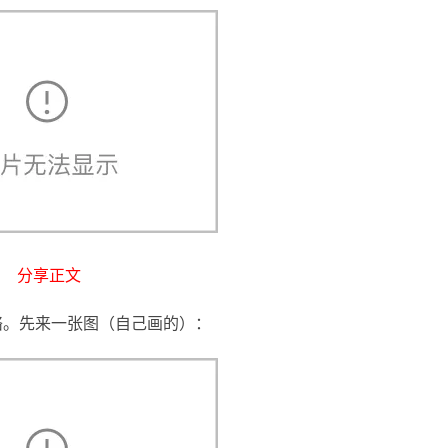
AI 应用
10分钟微调：让0.6B模型媲美235B模
多模态数据信
型
依托云原生高可用架构,实现Dify私有化部署
用1%尺寸在特定领域达到大模型90%以上效果
一个 AI 助手
超强辅助，Bol
即刻拥有 DeepSeek-R1 满血版
在企业官网、通讯软件中为客户提供 AI 客服
多种方案随心选，轻松解锁专属 DeepSeek
分享正文
络。先来一张图（自己画的）：