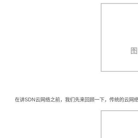
大模型解决方案
迁移与运维管理
快速部署 Dify，高效搭建 
专有云
10 分钟在聊天系统中增加
在讲SDN云网络之前，我们先来回顾一下，传统的云网