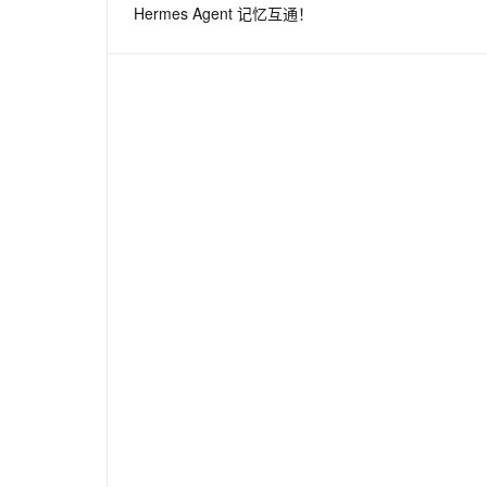
Hermes Agent 记忆互通！
息提取
与 AI 智能体进行实时音视频通话
从文本、图片、视频中提取结构化的属性信息
构建支持视频理解的 AI 音视频实时通话应用
t.diy 一步搞定创意建站
构建大模型应用的安全防护体系
通过自然语言交互简化开发流程,全栈开发支持
通过阿里云安全产品对 AI 应用进行安全防护