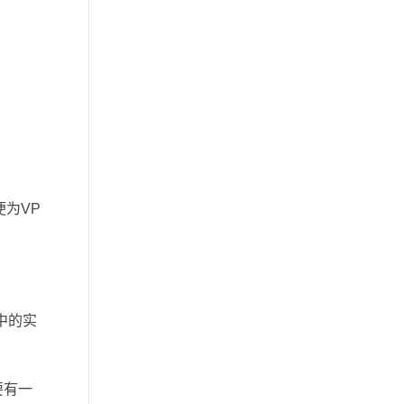
便为VP
中的实
要有一