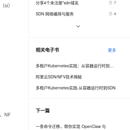
安全
分享4个未注册*sdn域名
我要投诉
e-1.1-I2V
Cosyvoice-V3-Flash
7
PolarDB
上云场景组合购
Milvus 弹性伸缩功能新增节
伴
si）
漫剧创作，剧本、分镜、视频高效生成
100%兼容MySQL、PostgreSQL，兼容Oracle，支持集中和分布式
覆盖90%+业务场景，专享组合折扣价
点支持范围
畅自然，细节丰富
高表现力语音合成大模型，语音克隆听感自然
VPN
SDN 网络编排与服务
4
ernetes 版 ACK
云聚AI 严选权益
AI 原生数据库服务发布
SSL 证书
企业数据中心SDN部署指南
1
2V
Fun-ASR
，一键激活高效办公新体验
理容器应用的 K8s 服务
精选AI产品，从模型到应用全链提效
Agent 数据网关
文戏情感细腻自然，动作戏激烈拳拳到肉，实现更强表演能力
支持中英文自由切换，具备更强的噪声鲁棒性
堡垒机
SDN资料共享from cisco_English 
7
AI 用量加速计划
云原生数据库 PolarDB
version
防火墙
、识别商机，让客服更高效、服务更出色。
网络功能虚拟化（NFV）和软件定义
新老同享，达量后返
Agentic Database 发布
9
相关电子书
更多
网络（SDN）：赋能5G网络灵活、智
主机安全
应用
能演进的关键
多租户Kubernetes实践：从容器运行时到SDN
千问办公
NEW
AI 应用及服务市场
的智能体编程平台
一站式AI生产力平台
阿里云SDN/NFV技术揭秘
AI 应用
伶鹊
多租户Kubernetes实践-从容器运行时到SDN
企业级人与Agent协作平台，接入和调度多个数字员工
智能客服平台，对话机器人、对话分析、智能外呼
大模型
大模型服务平台百炼 - 全妙
自然语言处理
下一篇
应用创作平台
多模态内容创作工具，已接入 DeepSeek
、NF
数据标注
机器学习
一条命令迁移，帮你实现 OpenClaw 与