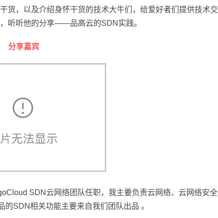
Deepseek-v4-pro
HappyHors
同享
万小智 AI 建站低至 15元/月
Qoder CN
AI 短剧/漫剧
云原生数据库 
快递物流查询
WordPress
成为服务伙
干货，以及介绍身怀干货的技术大牛们，给爱好者们提供技术交（
高校合作
点，立即开启云上创新
覆盖公网/内网、递归/权威、移动APP等全场景解析服务
送.CN域名，送备案服务码
基于千问大模型等，支持代码智能生成、研发智能问答
AI助力短剧
态智能体模型
旗舰 MoE 大模型，百万上下文与顶尖推理能力
图生视频，流
人，听听他的分享——品高云的SDN实践。
Ubuntu
服务生态伙伴
云工开物
企业应用
Works
Night Plan 支持 Qwen 3.8-Max
云原生大数据计算服务 MaxCompute
AI 办公
容器服务 Kub
NEW
GLM-5.2
Wan2.7-T
Red Hat
分享嘉宾
30+ 款产品免费体验
Data Agent 驱动的一站式 Data+AI 开发治理平台
夜间 5 折，Qwen/Meoo/TokenPlan 客户专享
面向分析的企业级SaaS模式云数据仓库
AI智能应用
提供一站式管
科研合作
视觉 Coding、空间感知、多模态思考等全面升级
1M上下文，专为长程任务能力而生
ERP
堂（旗舰版）
SUSE
智能客服
CRM
防护产品
2个月
自动承接线索
建站小程序
OA 办公系统
AI 应用构建
大模型原生
力提升
财税管理
模板建站
Qoder
大模型服务平台百炼-应用模版
HOT
NEW
面向真实软件
个人版上线、团队版降价；千问3.8-Max首发发尝鲜
丰富多元化的应用模版和解决方案
400电话
定制建站
万有无界
大模型服务平台百炼-智能体
方案
广告营销
模板小程序
的模型效果
灵活可视化地构建企业级 Agent
定制小程序
秒悟
人工智能平台 PAI
APP 开发
云端极速 AI 
新一代 AI 视频生成模型，深度适配广告营销等场景
AI Native 的算法工程平台，一站式完成建模、训练、推理服务部署
oCloud SDN云网络团队任职，我主要负责云网络、云网络安全
建站系统
 产品的SDN相关功能主要来自我们团队出品 。