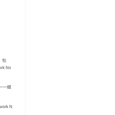
理，包
k No
们一一细
ork N