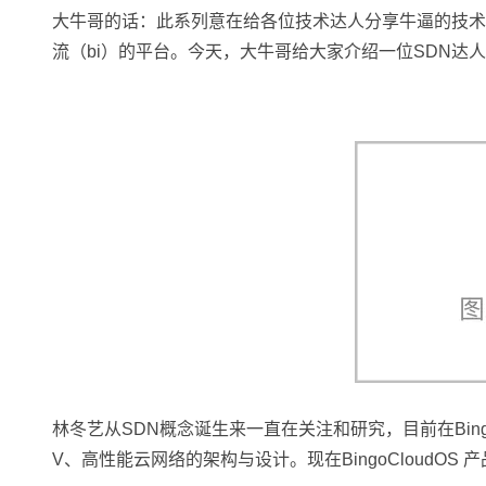
存储
天池大赛
Qwen3.7-Plus
云解析DNS
解决方案免费试用 新老
电子合同
大牛哥的话：此系列意在给各位技术达人分享牛逼的技术
最高领取价值200元试用
能看、能想、能动手的多模
安全
网络与CDN
AI 算法大赛
流（bi）的平台。今天，大牛哥给大家介绍一位SDN达
畅捷通
大数据开发治理平台 Data
AI 产品 免费试用
网络
安全
云开发大赛
Qwen3-VL-Plus
Tableau 订阅
1亿+ 大模型 tokens 和 
可观测
入门学习赛
中间件
AI空中课堂在线直播课
云防火墙
140+云产品 免费试用
上云与迁云
云原生的云上边界网络安全
产品新客免费试用，最长1
数据库
生态解决方案
大模型服务
企业出海
大模型ACA认证体验
大数据计算
助力企业全员 AI 认知与能
行业生态解决方案
千问AI平台-Token Plan
政企业务
媒体服务
开发者生态解决方案
企业服务与云通信
千问AI平台-模型体验
AI 开发和 AI 应用解决
在线体验全尺寸、多种模态
域名与网站
Happy 系列大模型
终端用户计算
林冬艺从SDN概念诞生来一直在关注和研究，目前在Bing
Serverless
V、高性能云网络的架构与设计。现在BingoCloudOS
开发工具