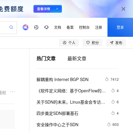
文档
备案
控制台
注册
登录
个人
积分
发布
验
作计划
器
AI 活动
专业服务
服务伙伴合作计划
开发者社区
加入我们
产品动态
服务平台百炼
阿里云 OPC 创新助力计划
热门文章
最新文章
一站式生成采购清单，支持单品或批量购买
io：打造专属 AI 语音助手
S产品伙伴计划（繁花）
峰会
CS
造的大模型服务与应用开发平台
一句话生成原生可编辑精美 PPT 文稿
AI 生产力先锋
Al MaaS 服务伙伴赋能合作
域名
博文
Careers
至高可申请百万元
Qwen3.8-Max 模型上线
开启高性价比 AI 编程新体验
弹性可伸缩的云计算服务
Qwen-Audio-3.0-Realtime 端到端实时语音角色扮演
输入一句话想法, 轻松生成专业的 PPT
先锋实践拓展 AI 生产力的边界
Token 补贴，五大权
计划
海大会
伙伴信用分合作计划
商标
问答
社会招聘
解耦重构 Internet BGP SDN
7412
益加速 OPC 成功
eek-V4-Pro
SS
一键部署幻兽帕鲁游戏服务器
飞天发布时刻
HOT
Open Search 向量检索版支
划
备案
电子书
校园招聘
pSeek-V4-Pro
视频创作，一键激活电商全链路生产力
稳定、安全、高性价比、高性能的云存储服务
一键购买专属联机服务器，轻松开启游戏
所见，即是所愿
持视频检索 Pipeline 功能
更多支持
《软件定义网络：基于OpenFlow的
4
版权
划
公司注册
镜像站
视频生成
语音识别与合成
SDN》一一2.4　用Mininet搭建
专属 QwenPaw
漫剧工坊：一站式动画创作平台
AI 实训营
HOT
应用身份服务 (IDaaS)
关于SDN的未来，Linux基金会专访阿
6
合作伙伴培训与认证
OpenFlow实验环境
划
上云迁移
站生成，高效打造优质广告素材
全接入的云上超级电脑
从聊天伙伴进化为能主动干活的本地数字员工
快速生产连贯的高质量长漫剧
从基础到进阶，Agent 创客手把手教你
OpenClaw 管理能力上线
里云网络大神
lScope
我要反馈
e-1.1-T2V
Qwen3-TTS-Flash
四步奠定SDN部署基石
4
查询合作伙伴
n Alibaba Cloud ISV 合作
代维服务
建企业门户网站
10 分钟搭建微信、支付宝小程序
MaxCompute MaxFrame 提
畅细腻的高质量视频
离线语音合成大模型，多语言方言自适应，低延迟高稳定
创新加速
安全操作中心之于SDN
ope
登录合作伙伴管理后台
603
我要建议
站，无忧落地极速上线
以可视化方式快速构建移动和 PC 门户网站
国内短信简单易用，安全可靠，秒级触达，全球覆盖200+国家和地区。
高效部署网站，快速应用到小程序
供自动弹性内存功能