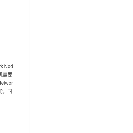
 Nod
机需要
wor
能，同