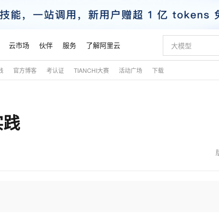
云市场
伙伴
服务
了解阿里云
践
官方博客
考认证
TIANCHI大赛
活动广场
下载
AI 特惠
数据与 API
成为产品伙伴
企业增值服务
最佳实践
价格计算器
AI 场景体
基础软件
产品伙伴合
阿里云认证
市场活动
配置报价
大模型
自助选配和估算价格
新方式
睿译宝，AI翻译排版一步到位
智启 AI 普惠权益
产品生态集成认证中心
企业支持计划
云上春晚
域名与网站
千问官方 MaaS 平台，为开发者和 Agent 而生，新用户赠送 1 亿 + tokens 额度
Qwen Aud
AI Coding
阿里云Maa
2026 阿里云
云服务器 E
为企业打
数据集
Windows
大模型认证
模型
NEW
NEW
实践
交付可用成果
值低价云产品抢先购
上传文档即自动完成翻译和格式还原
至高享 1亿+免费 tokens，加速 Al 应用落地
提供智能易用的域名与建站服务
智能编程，一键
安全可靠、
产品生态伙伴
专家技术服务
云上奥运之旅
弹性计算合作
阿里云中企出
手机三要素
宝塔 Linux
全部认证
价格优势
有专属领域专家
GLM-5.2：长任务时代开源旗舰模型
阿里云 OPC 创新助力计划
千问大模型
即刻拥有 DeepS
AI 电商营销
对象存储 O
大模型
产品生态伙伴工作台
企业增值服务台
云栖战略参考
云存储合作计
云栖大会
身份实名认证
CentOS
训练营
推动算力普惠，释放技术红利
最高返9万
多领域专家智能体,一键组建 AI 虚拟交付团队
快速构建应用程序和网站，即刻迈出上云第一步
至高百万元 Token 补贴，加速一人公司成长
多元化、高性能、安全可靠的大模型服务
真正可用的 1M 上下文,一次完成代码全链路开发
轻松解锁专属 Dee
从图文生成到
云上的中国
数据库合作计
活动全景
短信
Docker
图片和
站式影视创作平台
Hermes Agent，打造自进化智能体
Token Plan 模型订阅计划
数字证书管理服务（原SSL证书）
5 分钟轻松部署
AI 广告创作
无影云电脑
企业成长
NEW
信息公告
看见新力量
云网络合作计
OCR 文字识别
JAVA
证享300元代金券
可视化编排打通从文字构思到成片全链路闭环
全托管，含MySQL、PostgreSQL、SQL Server、MariaDB多引擎
自主进化，持久记忆，越用越聪明
Qwen3.8-Max 首发尝鲜，限时加量 10 倍，夜间低至2折
实现全站HTTPS，呈现可信的WEB访问
图文、视频一
随时随地安
魔搭 Mode
Kimi-K3
HappyHors
NEW
loud
服务实践
官网公告
金融模力时刻
Salesforce O
版
发票查验
全能环境
Claude Code + GStack 打造工程团队
千问办公，限时限量积分加倍
Qoder
低代码高效构
AI 建站
短信服务
型
NEW
作计划
Kimi 最新旗舰模型，长程编程与推理利器
让文字生成流
计划
创新中心
魔搭 ModelSc
健康状态
理服务
让AI从“聊天伙伴”进化为能干活的“数字员工”
安装技能 GStack，拥有专属 AI 工程团队
你的AI工作搭子，覆盖日常办公高频场景
面向真实软件的智能体编程平台
0 代码专业建
客户案例
天气预报查询
操作系统
态合作计划