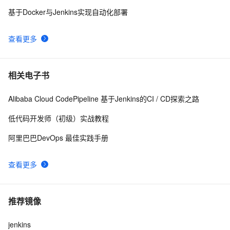
基于Docker与Jenkins实现自动化部署
jenkins持续集成从0入门到实战【十】jenkins集群多节
24
8
点
查看更多
【DevOps】（五）Jenkins构建给企业微信推送消息
3
9
再见Jenkins！这款自动化部署工具更强大，还贼带劲！
3
10
相关电子书
Alibaba Cloud CodePipeline 基于Jenkins的CI / CD探索之路
低代码开发师（初级）实战教程
阿里巴巴DevOps 最佳实践手册
查看更多
推荐镜像
jenkins