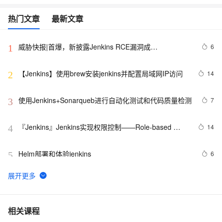
热门文章
最新文章
威胁快报|首爆，新披露Jenkins RCE漏洞成
6
1
ImposterMiner挖矿木马新“跳板”
【Jenkins】使用brew安装jenkins并配置局域网IP访问
14
2
使用Jenkins+Sonarqueb进行自动化测试和代码质量检测
7
3
『Jenkins』Jenkins实现权限控制——Role-based 
14
4
Authorization Strategy
Helm部署和体验jenkins
6
5
Jenkins自动构建 CI/CD流水线学习笔记（从入门到入
7
6
土，理论+示例）
Jenkins Pipeline 流水线方式部署 SpringBoot 项目2
6
7
相关课程