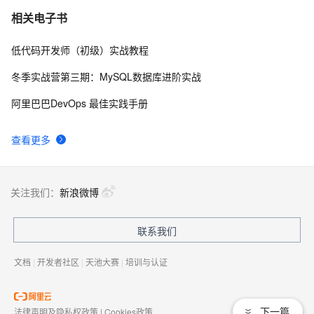
Netty 粘包
3
7
相关电子书
低代码开发师（初级）实战教程
Netty(一) SpringBoot 整合长连接心跳机制（下）
2
8
冬季实战营第三期：MySQL数据库进阶实战
手把手教你为基于Netty的IM生成自签名SSL/TLS证书
7
9
阿里巴巴DevOps 最佳实践手册
测试Netty高并发工具 
8
10
查看更多
关注我们：
新浪微博
联系我们
文档
|
开发者社区
|
天池大赛
|
培训与认证
下一篇
法律声明及隐私权政策
|
Cookies政策