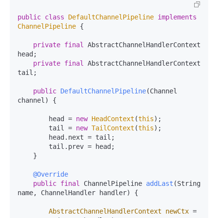
public
class
DefaultChannelPipeline
implements
ChannelPipeline
 {

private
final
 AbstractChannelHandlerContext 
head;

private
final
 AbstractChannelHandlerContext 
tail;

public
DefaultChannelPipeline
(Channel 
channel)
 {

        head = 
new
HeadContext
(
this
);

        tail = 
new
TailContext
(
this
);

        head.next = tail;

        tail.prev = head;

    }

@Override
public
final
 ChannelPipeline 
addLast
(String 
name, ChannelHandler handler)
 {

AbstractChannelHandlerContext
newCtx
=