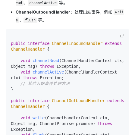
、
等。
ead
channelActive
ChannelOutboundHandler
：处理出站事件，例如
writ
、
等。
e
flush
public
interface
ChannelInboundHandler
extends
ChannelHandler
 {

void
channelRead
(ChannelHandlerContext ctx, 
Object msg)
throws
 Exception;

void
channelActive
(ChannelHandlerContext 
ctx)
throws
 Exception;

// 其他入站事件处理方法
}

public
interface
ChannelOutboundHandler
extends
ChannelHandler
 {

void
write
(ChannelHandlerContext ctx, 
Object msg, ChannelPromise promise)
throws
Exception;

void
flush
(ChannelHandlerContext ctx)