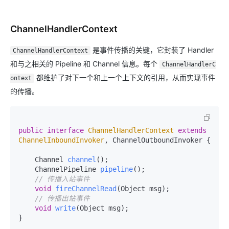
ChannelHandlerContext
是事件传播的关键，它封装了 Handler
ChannelHandlerContext
和与之相关的 Pipeline 和 Channel 信息。每个
ChannelHandlerC
都维护了对下一个和上一个上下文的引用，从而实现事件
ontext
的传播。
public
interface
ChannelHandlerContext
extends
ChannelInboundInvoker
, ChannelOutboundInvoker {

    Channel 
channel
()
;

    ChannelPipeline 
pipeline
()
;

// 传播入站事件
void
fireChannelRead
(Object msg)
;

// 传播出站事件
void
write
(Object msg)
;
