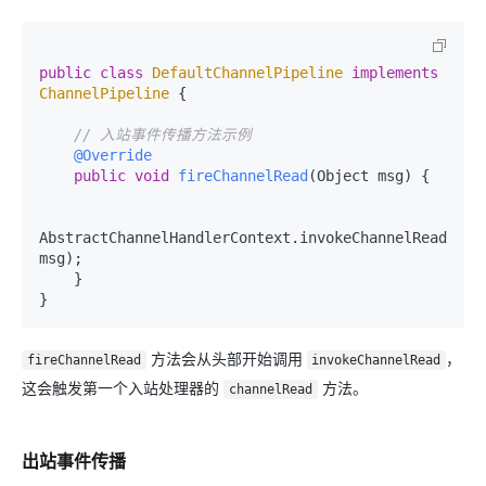
public
class
DefaultChannelPipeline
implements
ChannelPipeline
 {

// 入站事件传播方法示例
@Override
public
void
fireChannelRead
(Object msg)
 {

AbstractChannelHandlerContext.invokeChannelRead(head
msg);

    }

方法会从头部开始调用
，
fireChannelRead
invokeChannelRead
这会触发第一个入站处理器的
方法。
channelRead
出站事件传播