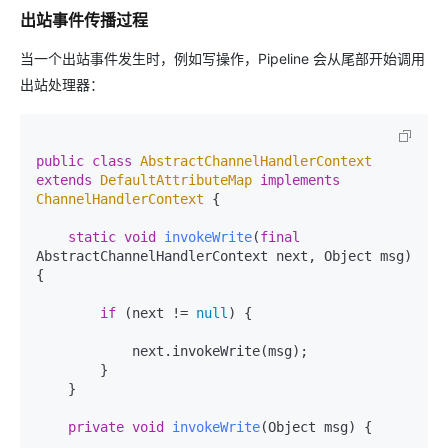
出站事件传播过程
当一个出站事件发生时，例如写操作，Pipeline 会从尾部开始调用
出站处理器：
public
class
AbstractChannelHandlerContext
extends
DefaultAttributeMap
implements
ChannelHandlerContext
 {

static
void
invokeWrite
(
final
AbstractChannelHandlerContext next, Object msg)
{

if
 (next != 
null
) {

            next.invokeWrite(msg);

        }

    }

private
void
invokeWrite
(Object msg)
 {
