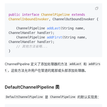
public
interface
ChannelPipeline
extends
ChannelInboundInvoker
, ChannelOutboundInvoker {

    ChannelPipeline 
addLast
(String name, 
ChannelHandler handler)
;

    ChannelPipeline 
addFirst
(String name, 
ChannelHandler handler)
;

// 其他方法省略...
ChannelPipeline 定义了添加处理器的方法
和
addLast
addFirs
，这些方法允许用户在管道的尾部或头部添加处理器。
t
DefaultChannelPipeline 类
是
的默认实现类：
DefaultChannelPipeline
ChannelPipeline