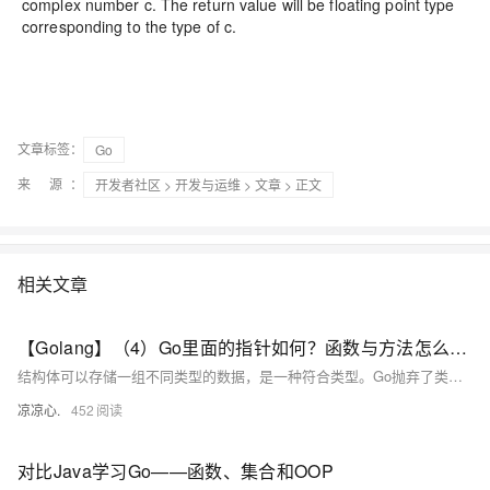
complex number c. The return value will be floating point type
corresponding to the type of c.
文章标签：
Go
来 源：
开发者社区
>
开发与运维
>
文章
> 正文
相关文章
【Golang】（4）Go里面的指针如何？函数与方法怎么不一样？带你了解Go不同于其他高级语言的语法
结构体可以存储一组不同类型的数据，是一种符合类型。Go抛弃了类与继承，同时也抛弃了构造方法，刻意弱化了面向对象的功能，Go并非是一个传统OOP的语言，但是Go依旧有着OOP的影子，通过结构体和方法也可以模拟出一个类。
凉凉心.
452
对比Java学习Go——函数、集合和OOP