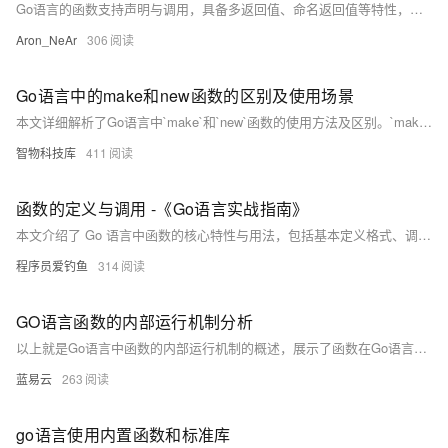
Go语言的函数支持声明与调用，具备多返回值、命名返回值等特性，结合`func`关键字与类型后置语法，使函数定义简洁直观。函数可作为一等公民传递、赋值或作为参数，支持匿名函数与闭包。Go通过组合与接口实现面向对象编程，结构体定义数据，方法定义行为，接口实现多态，体现了Go语言的简洁与高效设计。
Aron_NeAr
306
Go语言中的make和new函数的区别及使用场景
本文详细解析了Go语言中`make`和`new`函数的使用方法及区别。`make`用于创建切片、映射和通道等引用类型，返回初始化后的值；`new`用于创建任意类型的零值对象，返回指向该对象的指针。文章通过多个示例说明两者的应用场景，并总结了面试中可能遇到的相关问题，如底层实现、使用场景及优缺点等，帮助读者更好地理解和区分这两个函数。
智物科技库
411
函数的定义与调用 -《Go语言实战指南》
本文介绍了 Go 语言中函数的核心特性与用法，包括基本定义格式、调用方式、多返回值、返回值命名、参数类型简写、可变参数、高阶函数及匿名函数等内容。通过示例代码详细展示了如何定义和使用不同类型的函数，使读者能够全面了解 Go 函数的灵活性与强大功能。
程序员爱钓鱼
314
GO语言函数的内部运行机制分析
以上就是Go语言中函数的内部运行机制的概述，展示了函数在Go语言编程中如何发挥作用，以及Go如何使用简洁高效的设计，使得代码更简单，更有逻辑性，更易于理解和维护。尽管这些内容深入了一些底层的概念，但我希望通过这种方式，将这些理论知识更生动、更形象地带给你，让你在理解的同时找到编程的乐趣。
蓝易云
263
go语言使用内置函数和标准库