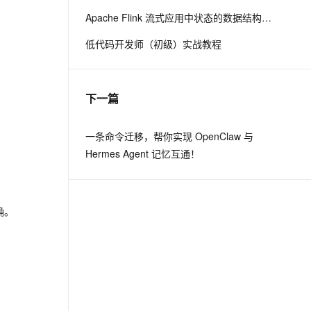
Apache Flink 流式应用中状态的数据结构定义升级
息提取
与 AI 智能体进行实时音视频通话
低代码开发师（初级）实战教程
从文本、图片、视频中提取结构化的属性信息
构建支持视频理解的 AI 音视频实时通话应用
t.diy 一步搞定创意建站
构建大模型应用的安全防护体系
通过自然语言交互简化开发流程,全栈开发支持
通过阿里云安全产品对 AI 应用进行安全防护
下一篇
一条命令迁移，帮你实现 OpenClaw 与
Hermes Agent 记忆互通！
确。