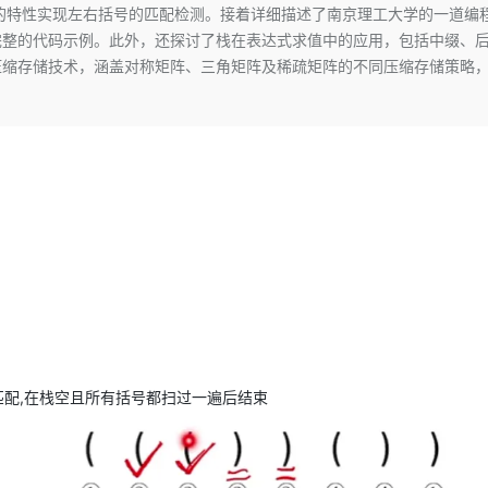
Deepseek-v4-pro
HappyHors
的特性实现左右括号的匹配检测。接着详细描述了南京理工大学的一道编
同享
万小智 AI 建站低至 15元/月
Qoder CN
AI 短剧/漫剧
云原生数据库 
快递物流查询
WordPress
成为服务伙
高校合作
完整的代码示例。此外，还探讨了栈在表达式求值中的应用，包括中缀、
点，立即开启云上创新
覆盖公网/内网、递归/权威、移动APP等全场景解析服务
送.CN域名，送备案服务码
基于千问大模型等，支持代码智能生成、研发智能问答
AI助力短剧
态智能体模型
旗舰 MoE 大模型，百万上下文与顶尖推理能力
图生视频，流
Ubuntu
压缩存储技术，涵盖对称矩阵、三角矩阵及稀疏矩阵的不同压缩存储策略
服务生态伙伴
云工开物
企业应用
Works
Night Plan 支持 Qwen 3.8-Max
云原生大数据计算服务 MaxCompute
AI 办公
容器服务 Kub
NEW
GLM-5.2
Wan2.7-T
Red Hat
30+ 款产品免费体验
Data Agent 驱动的一站式 Data+AI 开发治理平台
夜间 5 折，Qwen/Meoo/TokenPlan 客户专享
面向分析的企业级SaaS模式云数据仓库
AI智能应用
提供一站式管
科研合作
视觉 Coding、空间感知、多模态思考等全面升级
1M上下文，专为长程任务能力而生
ERP
堂（旗舰版）
SUSE
智能客服
CRM
防护产品
2个月
自动承接线索
建站小程序
OA 办公系统
AI 应用构建
大模型原生
力提升
财税管理
模板建站
Qoder
大模型服务平台百炼-应用模版
HOT
NEW
面向真实软件
个人版上线、团队版降价；千问3.8-Max首发发尝鲜
丰富多元化的应用模版和解决方案
400电话
定制建站
万有无界
大模型服务平台百炼-智能体
方案
广告营销
模板小程序
的模型效果
灵活可视化地构建企业级 Agent
定制小程序
秒悟
人工智能平台 PAI
匹配,在栈空且所有括号都扫过一遍后结束
APP 开发
云端极速 AI 
新一代 AI 视频生成模型，深度适配广告营销等场景
AI Native 的算法工程平台，一站式完成建模、训练、推理服务部署
建站系统