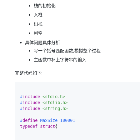
栈的初始化
入栈
出栈
判空
具体问题具体分析
写一个括号匹配函数,模拟整个过程
主函数中补上字符串的输入
完整代码如下:
#
include
<stdio.h>
#
include
<stdlib.h>
#
include
<string.h>
#
define
 MaxSize 100001
typedef
struct
{
