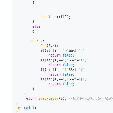
        {

Push
(S,str[i]);

        }

else
        {

char
 x; 

Pop
(S,x);

if
(str[i]==
'>'
&&x!=
'<'
)

return
false
;

if
(str[i]==
')'
&&x!=
'('
)

return
false
;

if
(str[i]==
'}'
&&x!=
'{'
)

return
false
;

if
(str[i]==
']'
&&x!=
'['
)

return
false
;

        }

    }

return
StackEmpty
(S); 
//检索完全部括号后，栈空
int
main
()
{
