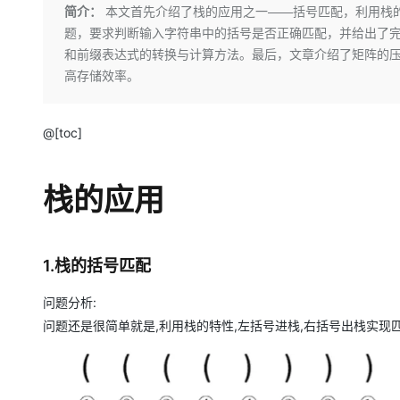
存储
天池大赛
Qwen3.7-Plus
简介：
本文首先介绍了栈的应用之一——括号匹配，利用栈
云解析DNS
解决方案免费试用 新老
电子合同
题，要求判断输入字符串中的括号是否正确匹配，并给出了
最高领取价值200元试用
能看、能想、能动手的多模
安全
网络与CDN
AI 算法大赛
畅捷通
和前缀表达式的转换与计算方法。最后，文章介绍了矩阵的
大数据开发治理平台 Data
AI 产品 免费试用
网络
安全
云开发大赛
高存储效率。
Qwen3-VL-Plus
Tableau 订阅
1亿+ 大模型 tokens 和 
可观测
入门学习赛
中间件
AI空中课堂在线直播课
云防火墙
140+云产品 免费试用
@[toc]
上云与迁云
云原生的云上边界网络安全
产品新客免费试用，最长1
数据库
生态解决方案
大模型服务
企业出海
大模型ACA认证体验
大数据计算
栈的应用
助力企业全员 AI 认知与能
行业生态解决方案
千问AI平台-Token Plan
政企业务
媒体服务
开发者生态解决方案
企业服务与云通信
1.栈的括号匹配
千问AI平台-模型体验
AI 开发和 AI 应用解决
在线体验全尺寸、多种模态
域名与网站
问题分析:
Happy 系列大模型
问题还是很简单就是,利用栈的特性,左括号进栈,右括号出栈实现
终端用户计算
Serverless
开发工具