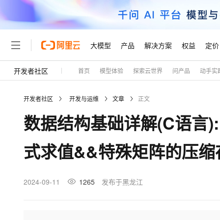
大模型
产品
解决方案
权益
定价
开发者社区
首页
模型体验
探索云世界
问产品
动手实
大模型
产品
解决方案
权益
定价
云市场
伙伴
服务
了解阿里云
精选产品
精选解决方案
普惠上云
产品定价
精选商城
成为销售伙伴
售前咨询
为什么选择阿里云
千问AI平台
开发者社区
开发与运维
文章
正文
了解云产品的定价详情
大模型服务平台百炼
睿译宝，AI翻译排版一
普惠上云 官方力荐
分销伙伴
在线服务
网站建设
什么是云计算
大
数据结构基础详解(C语言)
大模型服务与应用平台
上传文档即自动完成翻译和
云服务器38元/年起，超
咨询伙伴
多端小程序
技术领先
云上成本管理
售后服务
轻量应用服务器
GLM-5.2：长任务时代
官方推荐返现计划
大模型
精选产品
精选解决方案
Salesforce 国际版订阅
稳定可靠
式求值&&特殊矩阵的压缩
管理和优化成本
推荐新用户得奖励，单订单
销售伙伴合作计划
自助服务
友盟天域
安全合规
人工智能与机器学习
AI
文本生成
云数据库 RDS
Hermes Agent，打造
云工开物
无影生态合作计划
在线服务
观测云
分析师报告
自主进化，持久记忆，越用
高校专属算力普惠，学生认
计算
互联网应用开发
2024-09-11
1265
发布于黑龙江
Qwen3.8-Max
HOT
Salesforce On Alibaba C
工单服务
Tuya 物联网平台阿里云
研究报告与白皮书
人工智能平台 PAI
快速拥有专属 OpenClaw
大模
Consulting Partner 合
大数据
容器
智能体时代全能旗舰模型
免费试用
短信专区
一站式AI开发、训练和推
蓝凌 OA
AI 大模型销售与服务生
现代化应用