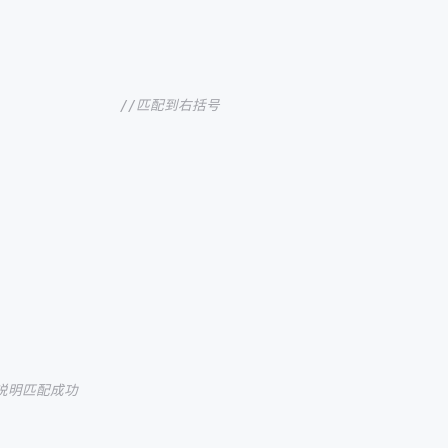
//匹配到右括号 
说明匹配成功