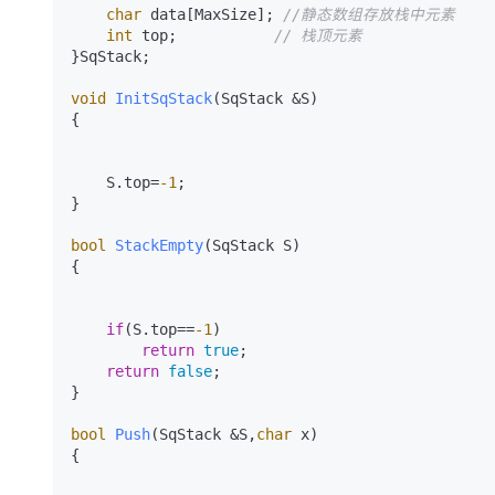
char
 data[MaxSize]; 
//静态数组存放栈中元素 
int
 top;           
// 栈顶元素 
}SqStack;

void
InitSqStack
(SqStack &S)
{

    S.top=
-1
;

}

bool
StackEmpty
(SqStack S)
{

if
(S.top==
-1
)

return
true
;

return
false
;

}

bool
Push
(SqStack &S,
char
 x)
{
