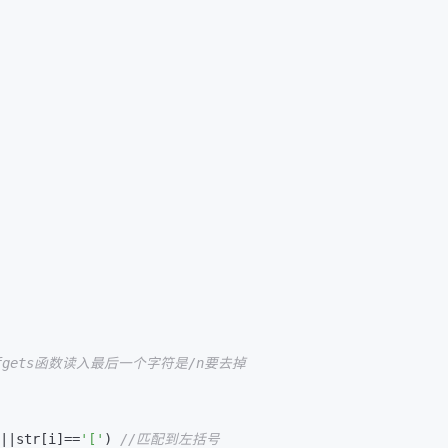
为fgets函数读入最后一个字符是/n要去掉 
||str[i]==
'['
) 
//匹配到左括号 