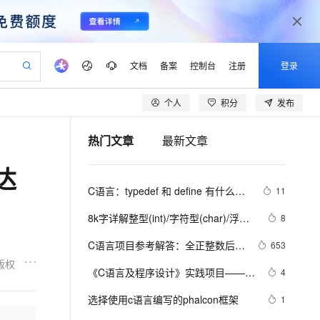
文档
备案
控制台
注册
登录
个人
积分
发布
验
作计划
器
AI 活动
专业服务
服务伙伴合作计划
开发者社区
加入我们
产品动态
服务平台百炼
阿里云 OPC 创新助力计划
热门文章
最新文章
一站式生成采购清单，支持单品或批量购买
可编辑精美 PPT 文稿
S产品伙伴计划（繁花）
峰会
CS
造的大模型服务与应用开发平台
Agency Agents：拥有专属领域专家
AI 生产力先锋
Al MaaS 服务伙伴赋能合作
域名
博文
Careers
至高可申请百万元
Qwen3.8-Max 模型上线
达
 轻松生成专业的 PPT
开启高性价比 AI 编程新体验
弹性可伸缩的云计算服务
先锋实践拓展 AI 生产力的边界
多领域专家智能体,一键组建 AI 虚拟交付团队
Token 补贴，五大权
计划
海大会
伙伴信用分合作计划
商标
问答
社会招聘
C语言：typedef 和 define 有什么区
11
益加速 OPC 成功
帕鲁游戏服务器
SS
HappyHorse 打造一站式影视创作平台
飞天发布时刻
HOT
Open Search 向量检索版支
划
备案
电子书
校园招聘
别
联机服务器，轻松开启游戏
视频创作，一键激活电商全链路生产力
稳定、安全、高性价比、高性能的云存储服务
所见，即是所愿
持视频检索 Pipeline 功能
可视化编排打通从文字构思到成片全链路闭环
更多支持
8k字详解整型(int)/字符型(char)/浮点
8
划
公司注册
镜像站
视频生成
语音识别与合成
型(float)/有符号(signed)/无符号
 智能体与工作流应用
漫剧工坊：一站式动画创作平台
AI 实训营
应用身份服务 (IDaaS)
C语言项目参考解答：全正整数后再
653
合作伙伴培训与认证
(unsigned)数据在内存中的存储【程
划
上云迁移
站生成，高效打造优质广告素材
全接入的云上超级电脑
通过阿里云百炼高效搭建AI应用,助力高效开发
快速生产连贯的高质量长漫剧
从基础到进阶，Agent 创客手把手教你
OpenClaw 管理能力上线
计算
版权
lScope
序员内功修炼/C语言】
我要反馈
e-1.1-T2V
Qwen3-TTS-Flash
《C语言及程序设计》实践项目——输
4
查询合作伙伴
n Alibaba Cloud ISV 合作
代维服务
建企业门户网站
10 分钟搭建微信、支付宝小程序
MaxCompute MaxFrame 提
出小星星
畅细腻的高质量视频
离线语音合成大模型，多语言方言自适应，低延迟高稳定
创新加速
选择使用c语言编写的phalcon框架
ope
登录合作伙伴管理后台
1
我要建议
站，无忧落地极速上线
以可视化方式快速构建移动和 PC 门户网站
国内短信简单易用，安全可靠，秒级触达，全球覆盖200+国家和地区。
高效部署网站，快速应用到小程序
供自动弹性内存功能