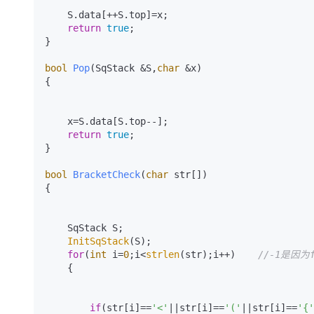
    S.data[++S.top]=x;

return
true
;

}

bool
Pop
(SqStack &S,
char
 &x)
{

    x=S.data[S.top--];

return
true
;

}

bool
BracketCheck
(
char
 str[])
{

    SqStack S;

InitSqStack
(S);

for
(
int
 i=
0
;i<
strlen
(str);i++)    
//-1是因
    {

if
(str[i]==
'<'
||str[i]==
'('
||str[i]==
'{'