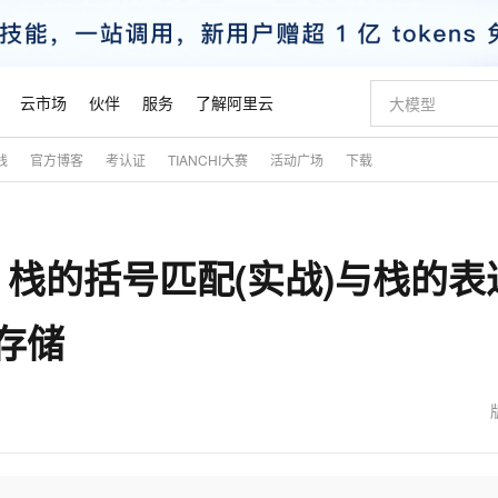
云市场
伙伴
服务
了解阿里云
践
官方博客
考认证
TIANCHI大赛
活动广场
下载
AI 特惠
数据与 API
成为产品伙伴
企业增值服务
最佳实践
价格计算器
AI 场景体
基础软件
产品伙伴合
阿里云认证
市场活动
配置报价
大模型
自助选配和估算价格
步到位
智启 AI 普惠权益
产品生态集成认证中心
企业支持计划
云上春晚
域名与网站
Qwen Audio：打造专属 AI 语音助手
千问官方 MaaS 平台，为开发者和 Agent 而生，新用户赠送 1 亿 + tokens 额度
一句话生成原生
AI Coding
阿里云Maa
2026 阿里云
云服务器 E
为企业打
数据集
Windows
大模型认证
模型
NEW
NEW
: 栈的括号匹配(实战)与栈的表
格式还原
值低价云产品抢先购
至高享 1亿+免费 tokens，加速 Al 应用落地
提供智能易用的域名与建站服务
Qwen-Audio-3.0-Realtime 端到端实时语音角色扮演
输入一句话想法,
智能编程，一键
安全可靠、
产品生态伙伴
专家技术服务
云上奥运之旅
弹性计算合作
阿里云中企出
手机三要素
宝塔 Linux
全部认证
价格优势
开源旗舰模型
即刻拥有 DeepSeek-V4-Pro
阿里云 OPC 创新助力计划
千问大模型
一键部署幻兽
AI 电商营销
对象存储 O
大模型
产品生态伙伴工作台
企业增值服务台
云栖战略参考
云存储合作计
云栖大会
身份实名认证
CentOS
训练营
存储
推动算力普惠，释放技术红利
最高返9万
真正可用的 1M 上下文,一次完成代码全链路开发
快速构建应用程序和网站，即刻迈出上云第一步
轻松解锁专属 DeepSeek-V4-Pro
至高百万元 Token 补贴，加速一人公司成长
多元化、高性能、安全可靠的大模型服务
一键购买专属
从图文生成到
云上的中国
数据库合作计
活动全景
短信
Docker
图片和
自进化智能体
5 分钟轻松部署专属 QwenPaw
Token Plan 模型订阅计划
数字证书管理服务（原SSL证书）
高效搭建 AI
AI 广告创作
无影云电脑
企业成长
NEW
HOT
信息公告
看见新力量
云网络合作计
OCR 文字识别
JAVA
越聪明
证享300元代金券
全托管，含MySQL、PostgreSQL、SQL Server、MariaDB多引擎
Qwen3.8-Max 首发尝鲜，限时加量 10 倍，夜间低至2折
实现全站HTTPS，呈现可信的WEB访问
从聊天伙伴进化为能主动干活的本地数字员工
图文、视频一
随时随地安
魔搭 Mode
Kimi-K3
HappyHors
NEW
loud
服务实践
官网公告
金融模力时刻
Salesforce O
版
发票查验
全能环境
Claude Code + GStack 打造工程团队
千问办公，限时限量积分加倍
Qoder
低代码高效构
AI 建站
短信服务
型
NEW
作计划
Kimi 最新旗舰模型，长程编程与推理利器
让文字生成流
计划
创新中心
魔搭 ModelSc
健康状态
理服务
让AI从“聊天伙伴”进化为能干活的“数字员工”
安装技能 GStack，拥有专属 AI 工程团队
你的AI工作搭子，覆盖日常办公高频场景
面向真实软件的智能体编程平台
0 代码专业建
客户案例
天气预报查询
操作系统
态合作计划