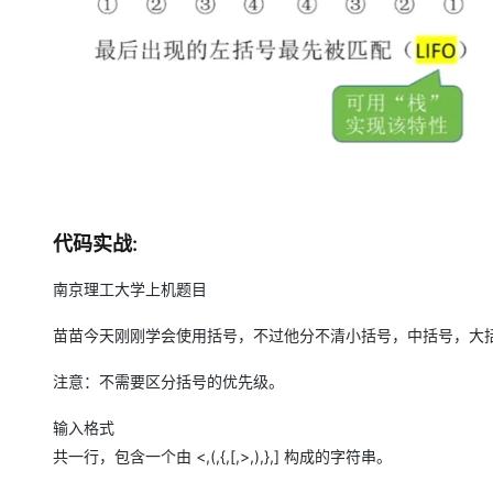
大模型解决方案
迁移与运维管理
快速部署 Dify，高效搭建 
专有云
10 分钟在聊天系统中增加
代码实战:
南京理工大学上机题目
苗苗今天刚刚学会使用括号，不过他分不清小括号，中括号，大
注意：不需要区分括号的优先级。
输入格式
共一行，包含一个由 <,(,{,[,>,),},] 构成的字符串。