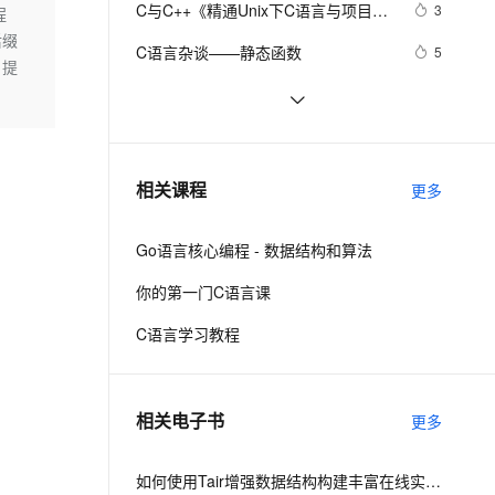
安全
C与C++《精通Unix下C语言与项目实
我要投诉
e-1.1-I2V
Cosyvoice-V3-Flash
3
程
PolarDB
上云场景组合购
Milvus 弹性伸缩功能新增节
伴
践》读书笔记（8）
后缀
漫剧创作，剧本、分镜、视频高效生成
100%兼容MySQL、PostgreSQL，兼容Oracle，支持集中和分布式
覆盖90%+业务场景，专享组合折扣价
点支持范围
畅自然，细节丰富
高表现力语音合成大模型，语音克隆听感自然
VPN
C语言杂谈——静态函数
5
，提
ernetes 版 ACK
云聚AI 严选权益
AI 原生数据库服务发布
SSL 证书
C语言例题5：
685
2V
Fun-ASR
，一键激活高效办公新体验
理容器应用的 K8s 服务
精选AI产品，从模型到应用全链提效
Agent 数据网关
文戏情感细腻自然，动作戏激烈拳拳到肉，实现更强表演能力
支持中英文自由切换，具备更强的噪声鲁棒性
堡垒机
【C语言程序设计——函数】分数数
11
AI 用量加速计划
云原生数据库 PolarDB
列求和1（头歌实践教学平台习题）
防火墙
、识别商机，让客服更高效、服务更出色。
C语言——二级指针
新老同享，达量后返
Agentic Database 发布
1
相关课程
【合集】
更多
主机安全
应用
Go语言核心编程 - 数据结构和算法
千问办公
NEW
AI 应用及服务市场
的智能体编程平台
一站式AI生产力平台
你的第一门C语言课
AI 应用
伶鹊
C语言学习教程
企业级人与Agent协作平台，接入和调度多个数字员工
智能客服平台，对话机器人、对话分析、智能外呼
大模型
大模型服务平台百炼 - 全妙
自然语言处理
相关电子书
更多
应用创作平台
多模态内容创作工具，已接入 DeepSeek
数据标注
机器学习
如何使用Tair增强数据结构构建丰富在线实时场景