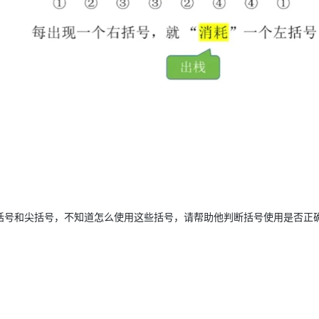
AI 应用
10分钟微调：让0.6B模型媲美235B模
多模态数据信
型
依托云原生高可用架构,实现Dify私有化部署
用1%尺寸在特定领域达到大模型90%以上效果
一个 AI 助手
超强辅助，Bol
即刻拥有 DeepSeek-R1 满血版
在企业官网、通讯软件中为客户提供 AI 客服
多种方案随心选，轻松解锁专属 DeepSeek
括号和尖括号，不知道怎么使用这些括号，请帮助他判断括号使用是否正