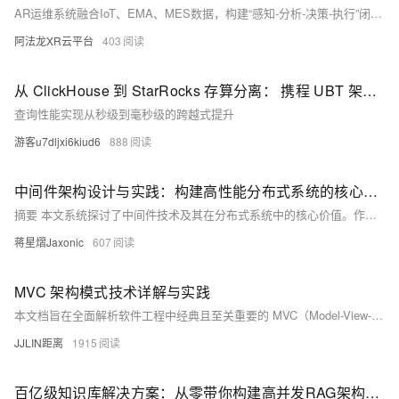
AR运维系统融合IoT、EMA、MES数据，构建“感知-分析-决策-执行”闭环。通过AR终端实现设备数据可视化，实时呈现温度、工单等信息，提升运维效率与生产可靠性。（238字）
阿法龙XR云平台
403
从 ClickHouse 到 StarRocks 存算分离： 携程 UBT 架构升级实践
查询性能实现从秒级到毫秒级的跨越式提升
游客u7dljxi6kiud6
888
中间件架构设计与实践：构建高性能分布式系统的核心基石
摘要 本文系统探讨了中间件技术及其在分布式系统中的核心价值。作者首先定义了中间件作为连接系统组件的&quot;神经网络&quot;，强调其在数据传输、系统稳定性和扩展性中的关键作用。随后详细分类了中间件体系，包括通信中间件（如RabbitMQ/Kafka）、数据中间件（如Redis/MyCAT）等类型。文章重点剖析了消息中间件的实现机制，通过Spring Boot代码示例展示了消息生产者的完整实现，涵盖消息ID生成、持久化、批量发送及重试机制等关键技术点。最后，作者指出中间件架构设计对系统性能的决定性影响，
蒋星熠Jaxonic
607
MVC 架构模式技术详解与实践
本文档旨在全面解析软件工程中经典且至关重要的 MVC（Model-View-Controller） 架构模式。内容将深入探讨 MVC 的核心思想、三大组件的职责与交互关系、其优势与劣势，并重点分析其在现代 Web 开发中的具体实现，特别是以 Spring MVC 框架为例，详解其请求处理流程、核心组件及基本开发实践。通过本文档，读者将能够深刻理解 MVC 的设计哲学，并掌握基于该模式进行 Web 应用开发的能力。
JJLIN距离
1915
百亿级知识库解决方案：从零带你构建高并发RAG架构（附实践代码）