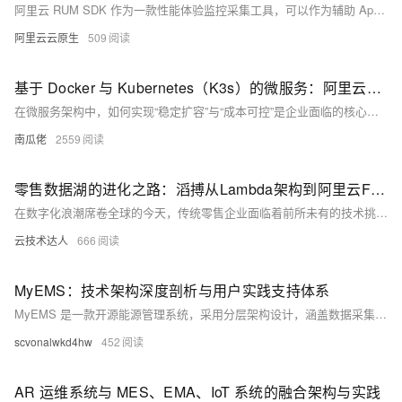
阿里云 RUM SDK 作为一款性能体验监控采集工具，可以作为辅助 App 运维的强有力助手，提升您的问题排查效率。
阿里云云原生
509
基于 Docker 与 Kubernetes（K3s）的微服务：阿里云生产环境扩容实践
在微服务架构中，如何实现“稳定扩容”与“成本可控”是企业面临的核心挑战。本文结合 Python FastAPI 微服务实战，详解如何基于阿里云基础设施，利用 Docker 封装服务、K3s 实现容器编排，构建生产级微服务架构。内容涵盖容器构建、集群部署、自动扩缩容、可观测性等关键环节，适配阿里云资源特性与服务生态，助力企业打造低成本、高可靠、易扩展的微服务解决方案。
南瓜佬
2559
零售数据湖的进化之路：滔搏从Lambda架构到阿里云Flink+Paimon统一架构的实战实践
在数字化浪潮席卷全球的今天，传统零售企业面临着前所未有的技术挑战和转型压力。本文整理自 Flink Forward Asia 2025 城市巡回上海站，滔搏技术负责人分享了滔搏从传统 Lambda 架构向阿里云实时计算 Flink 版+Paimon 统一架构转型的完整实战历程。这不仅是一次技术架构的重大升级，更是中国零售企业拥抱实时数据湖仓一体化的典型案例。
云技术达人
666
MyEMS：技术架构深度剖析与用户实践支持体系
MyEMS 是一款开源能源管理系统，采用分层架构设计，涵盖数据采集、传输、处理与应用全流程，支持多协议设备接入与多样化能源场景。系统具备高扩展性与易用性，结合完善的文档、社区、培训与定制服务，助力不同技术背景用户高效实现能源数字化管理，降低使用门槛与运维成本，广泛适用于工业、商业及公共机构等场景。
scvonalwkd4hw
452
AR 运维系统与 MES、EMA、IoT 系统的融合架构与实践