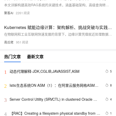
本文详解构建高效RAG系统的关键技术，涵盖基础架构、高级查询转换、智能路由、索引优化、噪声控制与端到端评估，助你打造稳定、精准的检索增强生成系统。
聚客AI
2261
Kubernetes 赋能边缘计算：架构解析、挑战突破与实践方案
在物联网和工业互联网快速发展的背景下，边缘计算凭借就近处理数据的优势，成为解决云计算延迟高、带宽成本高的关键技术。而 Kubernetes 凭借统一管理、容器化适配和强大生态扩展性，正逐步成为边缘计算的核心编排平台。本文系统解析 Kubernetes 适配边缘环境的架构分层、核心挑战与新兴解决方案，为企业落地边缘项目提供实践参考。
南瓜佬
951
热门文章
最新文章
动态代理解释-JDK,CGLIB,JAVASSIST,ASM
5
1
Istio生态系统ON ASM（1）：在阿里云服务网格ASM中
8
2
集成ArgoCD实现GitOps
Server Control Utility (SRVCTL) in clustered Oracle 
4
3
ASM environments
【RAC】Creating a filesystem physical standby from 
1
4