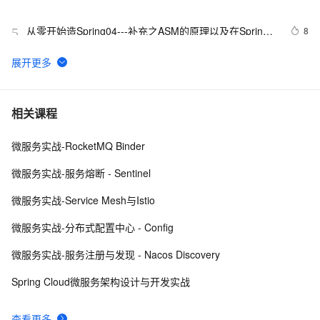
ASM (RAC ) primary之一
从零开始造Spring04---补充之ASM的原理以及在Spring
8
5
中的应用
服务网格GPRC协议多种编程语言实践.5.GPRC协议
2
6
Headers网格实践
ASM 字节码增强框架详解（上）
4
7
相关课程
微服务实战-RocketMQ Binder
基于英特尔®架构的阿里云服务网格ASM技术加速应用服
9
8
务加密通信
微服务实战-服务熔断 - Sentinel
oracle 11g 单机asm配置
3
9
微服务实战-Service Mesh与Istio
【ASM学习】关于 ASM 的隐含参数
3
10
微服务实战-分布式配置中心 - Config
微服务实战-服务注册与发现 - Nacos Discovery
Spring Cloud微服务架构设计与开发实战
查看更多