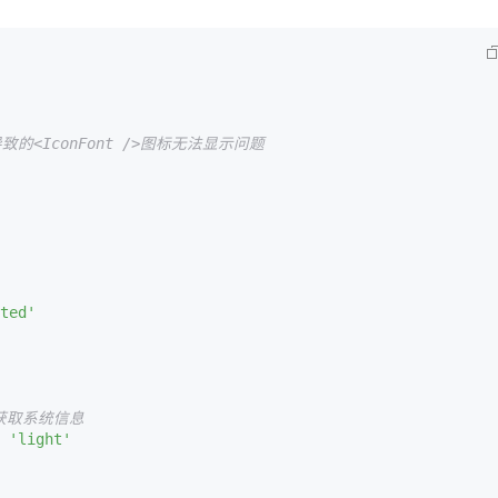
导致的<IconFont />图标无法显示问题
ted'
 获取系统信息
 
'light'