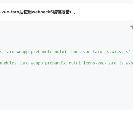
s-vue-taro后使用webpack5编辑报错
）：
s_taro_weapp_prebundle_nutui_icons-vue-taro_js.wxss.js'
modules_taro_weapp_prebundle_nutui_icons-vue-taro_js.wxs