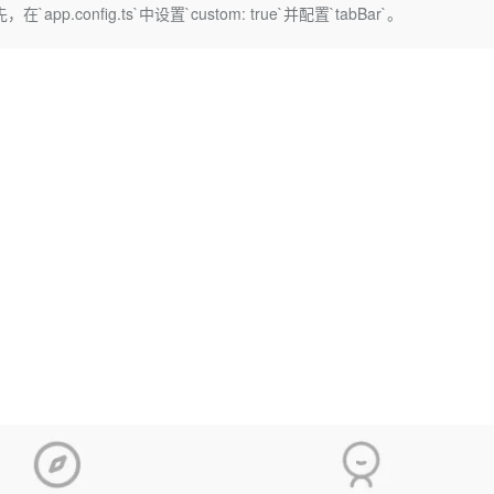
Deepseek-v4-pro
HappyHors
.config.ts`中设置`custom: true`并配置`tabBar`。
同享
万小智 AI 建站低至 15元/月
Qoder CN
AI 短剧/漫剧
云原生数据库 
快递物流查询
WordPress
成为服务伙
高校合作
点，立即开启云上创新
覆盖公网/内网、递归/权威、移动APP等全场景解析服务
送.CN域名，送备案服务码
基于千问大模型等，支持代码智能生成、研发智能问答
AI助力短剧
态智能体模型
旗舰 MoE 大模型，百万上下文与顶尖推理能力
图生视频，流
Ubuntu
服务生态伙伴
云工开物
企业应用
Works
Night Plan 支持 Qwen 3.8-Max
云原生大数据计算服务 MaxCompute
AI 办公
容器服务 Kub
NEW
GLM-5.2
Wan2.7-T
Red Hat
30+ 款产品免费体验
Data Agent 驱动的一站式 Data+AI 开发治理平台
夜间 5 折，Qwen/Meoo/TokenPlan 客户专享
面向分析的企业级SaaS模式云数据仓库
AI智能应用
提供一站式管
科研合作
视觉 Coding、空间感知、多模态思考等全面升级
1M上下文，专为长程任务能力而生
ERP
堂（旗舰版）
SUSE
智能客服
CRM
防护产品
2个月
自动承接线索
建站小程序
OA 办公系统
AI 应用构建
大模型原生
力提升
财税管理
模板建站
Qoder
大模型服务平台百炼-应用模版
HOT
NEW
面向真实软件
个人版上线、团队版降价；千问3.8-Max首发发尝鲜
丰富多元化的应用模版和解决方案
400电话
定制建站
万有无界
大模型服务平台百炼-智能体
方案
广告营销
模板小程序
的模型效果
灵活可视化地构建企业级 Agent
定制小程序
秒悟
人工智能平台 PAI
APP 开发
云端极速 AI 
新一代 AI 视频生成模型，深度适配广告营销等场景
AI Native 的算法工程平台，一站式完成建模、训练、推理服务部署
建站系统