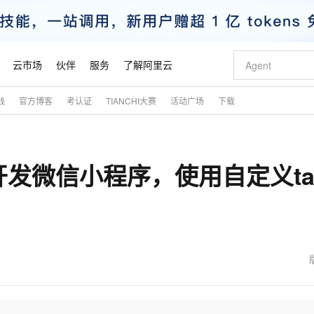
云市场
伙伴
服务
了解阿里云
践
官方博客
考认证
TIANCHI大赛
活动广场
下载
AI 特惠
数据与 API
成为产品伙伴
企业增值服务
最佳实践
价格计算器
AI 场景体
基础软件
产品伙伴合
阿里云认证
市场活动
配置报价
大模型
自助选配和估算价格
新方式
睿译宝，AI翻译排版一步到位
智启 AI 普惠权益
产品生态集成认证中心
企业支持计划
云上春晚
域名与网站
千问官方 MaaS 平台，为开发者和 Agent 而生，新用户赠送 1 亿 + tokens 额度
Qwen Aud
AI Coding
阿里云Maa
2026 阿里云
云服务器 E
为企业打
数据集
Windows
大模型认证
模型
NEW
NEW
+TS开发微信小程序，使用自定义ta
交付可用成果
值低价云产品抢先购
上传文档即自动完成翻译和格式还原
至高享 1亿+免费 tokens，加速 Al 应用落地
提供智能易用的域名与建站服务
智能编程，一键
安全可靠、
产品生态伙伴
专家技术服务
云上奥运之旅
弹性计算合作
阿里云中企出
手机三要素
宝塔 Linux
全部认证
价格优势
有专属领域专家
GLM-5.2：长任务时代开源旗舰模型
阿里云 OPC 创新助力计划
千问大模型
即刻拥有 DeepS
AI 电商营销
对象存储 O
大模型
产品生态伙伴工作台
企业增值服务台
云栖战略参考
云存储合作计
云栖大会
身份实名认证
CentOS
训练营
推动算力普惠，释放技术红利
最高返9万
多领域专家智能体,一键组建 AI 虚拟交付团队
快速构建应用程序和网站，即刻迈出上云第一步
至高百万元 Token 补贴，加速一人公司成长
多元化、高性能、安全可靠的大模型服务
真正可用的 1M 上下文,一次完成代码全链路开发
轻松解锁专属 Dee
从图文生成到
云上的中国
数据库合作计
活动全景
短信
Docker
图片和
站式影视创作平台
Hermes Agent，打造自进化智能体
Token Plan 模型订阅计划
数字证书管理服务（原SSL证书）
5 分钟轻松部署
AI 广告创作
无影云电脑
企业成长
NEW
信息公告
看见新力量
云网络合作计
OCR 文字识别
JAVA
证享300元代金券
可视化编排打通从文字构思到成片全链路闭环
全托管，含MySQL、PostgreSQL、SQL Server、MariaDB多引擎
自主进化，持久记忆，越用越聪明
Qwen3.8-Max 首发尝鲜，限时加量 10 倍，夜间低至2折
实现全站HTTPS，呈现可信的WEB访问
图文、视频一
随时随地安
魔搭 Mode
Kimi-K3
HappyHors
NEW
loud
服务实践
官网公告
金融模力时刻
Salesforce O
版
发票查验
全能环境
Claude Code + GStack 打造工程团队
千问办公，限时限量积分加倍
Qoder
低代码高效构
AI 建站
短信服务
型
NEW
作计划
Kimi 最新旗舰模型，长程编程与推理利器
让文字生成流
计划
创新中心
魔搭 ModelSc
健康状态
理服务
让AI从“聊天伙伴”进化为能干活的“数字员工”
安装技能 GStack，拥有专属 AI 工程团队
你的AI工作搭子，覆盖日常办公高频场景
面向真实软件的智能体编程平台
0 代码专业建
客户案例
天气预报查询
操作系统
态合作计划