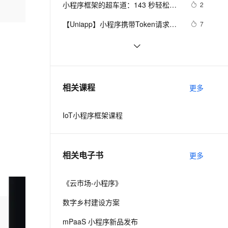
安全
小程序框架的超车道：143 秒轻松上
我要投诉
e-1.1-I2V
Cosyvoice-V3-Flash
2
PolarDB
上云场景组合购
Milvus 弹性伸缩功能新增节
伴
道
漫剧创作，剧本、分镜、视频高效生成
100%兼容MySQL、PostgreSQL，兼容Oracle，支持集中和分布式
覆盖90%+业务场景，专享组合折扣价
点支持范围
畅自然，细节丰富
高表现力语音合成大模型，语音克隆听感自然
VPN
【Uniapp】小程序携带Token请求接
7
口+无感知登录方案2.0
ernetes 版 ACK
云聚AI 严选权益
AI 原生数据库服务发布
SSL 证书
小程序图片上传，存储，获取，显示
13
2V
Fun-ASR
，一键激活高效办公新体验
理容器应用的 K8s 服务
精选AI产品，从模型到应用全链提效
Agent 数据网关
（含源码）
文戏情感细腻自然，动作戏激烈拳拳到肉，实现更强表演能力
支持中英文自由切换，具备更强的噪声鲁棒性
堡垒机
婚恋交友相亲公众号app小程序系统
21
AI 用量加速计划
云原生数据库 PolarDB
源码「脱单神器」婚恋平台全套代码 
防火墙
、识别商机，让客服更高效、服务更出色。
小程序textarea组件的坑
新老同享，达量后返
Agentic Database 发布
10
相关课程
- 支持快速二次开发
更多
主机安全
应用
IoT小程序框架课程
千问办公
NEW
AI 应用及服务市场
的智能体编程平台
一站式AI生产力平台
AI 应用
伶鹊
相关电子书
更多
企业级人与Agent协作平台，接入和调度多个数字员工
智能客服平台，对话机器人、对话分析、智能外呼
大模型
大模型服务平台百炼 - 全妙
《云市场-小程序》
自然语言处理
应用创作平台
多模态内容创作工具，已接入 DeepSeek
数字乡村建设方案
数据标注
机器学习
mPaaS 小程序新品发布