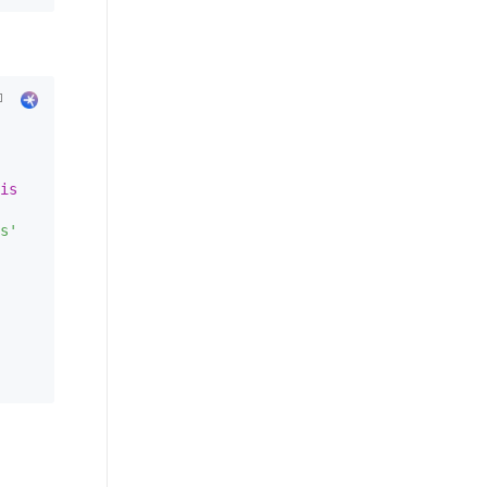
is
s'