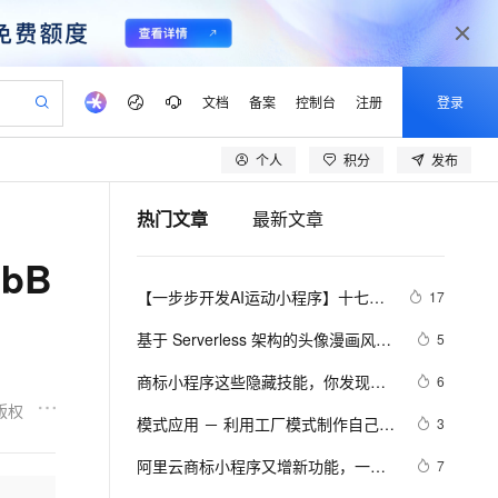
文档
备案
控制台
注册
登录
个人
积分
发布
验
作计划
器
AI 活动
专业服务
服务伙伴合作计划
开发者社区
加入我们
产品动态
服务平台百炼
阿里云 OPC 创新助力计划
热门文章
最新文章
一站式生成采购清单，支持单品或批量购买
io：打造专属 AI 语音助手
S产品伙伴计划（繁花）
峰会
CS
造的大模型服务与应用开发平台
一句话生成原生可编辑精美 PPT 文稿
AI 生产力先锋
Al MaaS 服务伙伴赋能合作
域名
博文
Careers
至高可申请百万元
Qwen3.8-Max 模型上线
bB
开启高性价比 AI 编程新体验
弹性可伸缩的云计算服务
Qwen-Audio-3.0-Realtime 端到端实时语音角色扮演
输入一句话想法, 轻松生成专业的 PPT
先锋实践拓展 AI 生产力的边界
Token 补贴，五大权
计划
海大会
伙伴信用分合作计划
商标
问答
社会招聘
【一步步开发AI运动小程序】十七、
17
益加速 OPC 成功
eek-V4-Pro
SS
一键部署幻兽帕鲁游戏服务器
飞天发布时刻
HOT
Open Search 向量检索版支
划
备案
电子书
校园招聘
如何识别用户上传视频中的人体、运
pSeek-V4-Pro
视频创作，一键激活电商全链路生产力
稳定、安全、高性价比、高性能的云存储服务
一键购买专属联机服务器，轻松开启游戏
所见，即是所愿
持视频检索 Pipeline 功能
更多支持
基于 Serverless 架构的头像漫画风处
5
动、动作、姿态？
划
公司注册
镜像站
视频生成
语音识别与合成
理小程序
专属 QwenPaw
漫剧工坊：一站式动画创作平台
AI 实训营
HOT
应用身份服务 (IDaaS)
商标小程序这些隐藏技能，你发现了
6
合作伙伴培训与认证
划
上云迁移
站生成，高效打造优质广告素材
全接入的云上超级电脑
从聊天伙伴进化为能主动干活的本地数字员工
快速生产连贯的高质量长漫剧
从基础到进阶，Agent 创客手把手教你
OpenClaw 管理能力上线
吗？
版权
lScope
我要反馈
e-1.1-T2V
Qwen3-TTS-Flash
模式应用 － 利用工厂模式制作自己
3
查询合作伙伴
n Alibaba Cloud ISV 合作
代维服务
建企业门户网站
10 分钟搭建微信、支付宝小程序
MaxCompute MaxFrame 提
的"小程序测试工厂"
畅细腻的高质量视频
离线语音合成大模型，多语言方言自适应，低延迟高稳定
创新加速
阿里云商标小程序又增新功能，一起
ope
登录合作伙伴管理后台
7
我要建议
站，无忧落地极速上线
以可视化方式快速构建移动和 PC 门户网站
国内短信简单易用，安全可靠，秒级触达，全球覆盖200+国家和地区。
高效部署网站，快速应用到小程序
供自动弹性内存功能
来体验