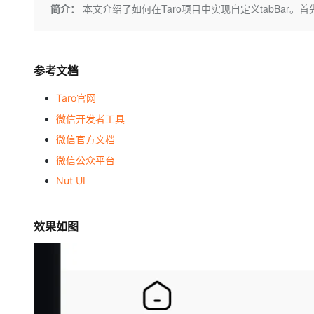
存储
天池大赛
Qwen3.7-Plus
简介：
本文介绍了如何在Taro项目中实现自定义tabBar。首先，在`app
云解析DNS
解决方案免费试用 新老
电子合同
最高领取价值200元试用
能看、能想、能动手的多模
安全
网络与CDN
AI 算法大赛
畅捷通
大数据开发治理平台 Data
AI 产品 免费试用
网络
安全
云开发大赛
Qwen3-VL-Plus
Tableau 订阅
1亿+ 大模型 tokens 和 
参考文档
可观测
入门学习赛
中间件
AI空中课堂在线直播课
云防火墙
140+云产品 免费试用
Taro官网
上云与迁云
云原生的云上边界网络安全
产品新客免费试用，最长1
数据库
微信开发者工具
生态解决方案
大模型服务
企业出海
微信官方文档
大模型ACA认证体验
大数据计算
助力企业全员 AI 认知与能
行业生态解决方案
微信公众平台
千问AI平台-Token Plan
政企业务
媒体服务
Nut UI
开发者生态解决方案
企业服务与云通信
千问AI平台-模型体验
AI 开发和 AI 应用解决
在线体验全尺寸、多种模态
效果如图
域名与网站
Happy 系列大模型
终端用户计算
Serverless
开发工具