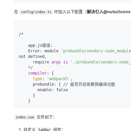
在
中加入以下配置（
解决引入@nutui/icon
config/index.ts
/*

    app.js错误:

    Error: module 
'prebundle/vendors-node_module
not defined,

      require 
args
is
'./prebundle/vendors-node_
    */

compiler
: {

type
: 
'webpack5'
,

      prebundle: { // 是否开启依赖预编译功能

        enable: false

      }

文件如下：
index.vue
自定义
组件：
tabBar