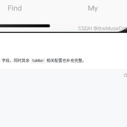
AI 应用
10分钟微调：让0.6B模型媲美235B模
多模态数据信
型
依托云原生高可用架构,实现Dify私有化部署
用1%尺寸在特定领域达到大模型90%以上效果
一个 AI 助手
超强辅助，Bol
即刻拥有 DeepSeek-R1 满血版
在企业官网、通讯软件中为客户提供 AI 客服
多种方案随心选，轻松解锁专属 DeepSeek
字段，同时其余
相关配置也补充完整。
tabBar