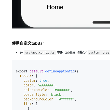
大模型解决方案
迁移与运维管理
快速部署 Dify，高效搭建 
专有云
10 分钟在聊天系统中增加
使用自定义tabBar
在
中的 tabBar 项指定
src/app.config.ts
custom: true
export 
default
defineAppConfig
({

tabBar
: {

custom
: 
true
,

color
: 
'#AAAAAA'
,

selectedColor
: 
'#000000'
,

borderStyle
: 
'black'
,

backgroundColor
: 
'#ffffff'
,

list
: [

      {
