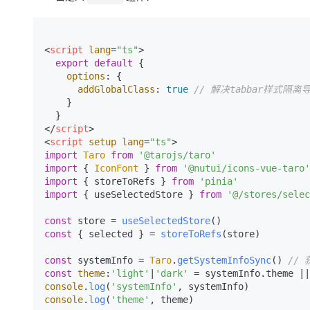
<
script
lang
=
"ts"
>
export
default
 {

options
: {

addGlobalClass
: 
true
// 解决tabbar样式隔离
    }

</
script
>
<
script
setup
lang
=
"ts"
>
import
Taro
from
'@tarojs/taro'
import
 { 
IconFont
 } 
from
'@nutui/icons-vue-taro'
import
 { storeToRefs } 
from
'pinia'
import
 { useSelectedStore } 
from
'@/stores/selec
const
 store = 
useSelectedStore
const
 { selected } = 
storeToRefs
(store)

const
 systemInfo = 
Taro
.
getSystemInfoSync
() 
//
const
theme
:
'light'
|
'dark'
 = systemInfo.
theme
 ||
console
.
log
(
'systemInfo'
console
.
log
(
'theme'
, theme)
