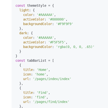
const
 themeStyle = {

light
: {

color
: 
'#AAAAAA'
,

activeColor
: 
'#000000'
,

backgroundColor
: 
'#F9F9F9'
  },

dark
: {

color
: 
'#AAAAAA'
,

activeColor
: 
'#F5F5F5'
,

backgroundColor
: 
'rgba(0, 0, 0, .65)'
  }

const
 tabBarList = [

  {

title
: 
'Home'
,

icon
: 
'home'
,

url
: 
'/pages/index/index'
  },

  {

title
: 
'Find'
,

icon
: 
'find'
,

url
: 
'/pages/find/index'
  },
