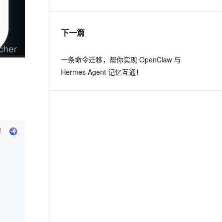
息提取
与 AI 智能体进行实时音视频通话
下一篇
从文本、图片、视频中提取结构化的属性信息
构建支持视频理解的 AI 音视频实时通话应用
t.diy 一步搞定创意建站
构建大模型应用的安全防护体系
一条命令迁移，帮你实现 OpenClaw 与
通过自然语言交互简化开发流程,全栈开发支持
通过阿里云安全产品对 AI 应用进行安全防护
Hermes Agent 记忆互通！