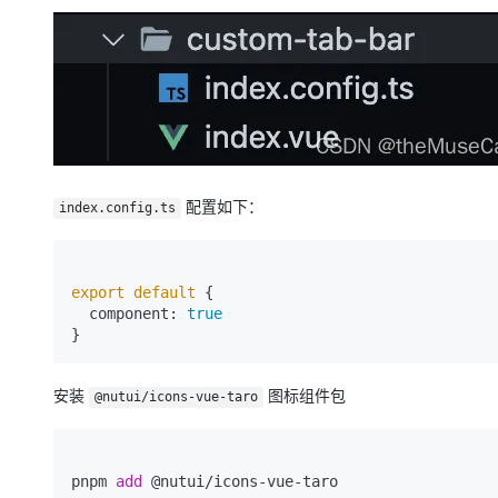
配置如下：
index.config.ts
export
 default 
{

  component: 
true
安装
图标组件包
@nutui/icons-vue-taro
pnpm 
add
 @nutui/icons-vue-taro