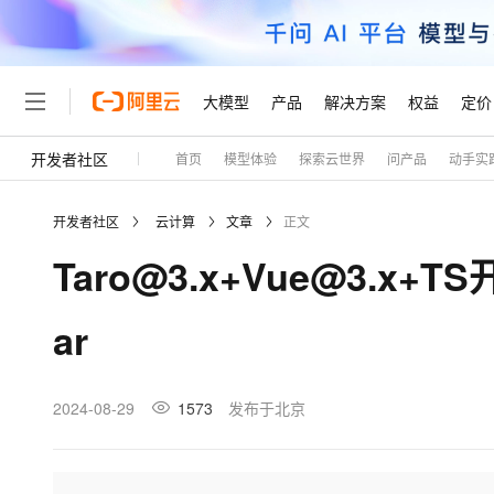
大模型
产品
解决方案
权益
定价
开发者社区
首页
模型体验
探索云世界
问产品
动手实
大模型
产品
解决方案
权益
定价
云市场
伙伴
服务
了解阿里云
精选产品
精选解决方案
普惠上云
产品定价
精选商城
成为销售伙伴
售前咨询
为什么选择阿里云
千问AI平台
开发者社区
云计算
文章
正文
了解云产品的定价详情
大模型服务平台百炼
千问办公，解锁你的工作
普惠上云 官方力荐
分销伙伴
在线服务
网站建设
什么是云计算
大
Taro@3.x+Vue@3.x
大模型服务与应用平台
企业级Agent产品，直接
云服务器38元/年起，超
咨询伙伴
多端小程序
技术领先
云上成本管理
售后服务
轻量应用服务器
Agency Agents：拥
官方推荐返现计划
大模型
精选产品
精选解决方案
Salesforce 国际版订阅
稳定可靠
ar
管理和优化成本
推荐新用户得奖励，单订单
销售伙伴合作计划
自助服务
友盟天域
安全合规
人工智能与机器学习
AI
文本生成
云数据库 RDS
HappyHorse 打造一
云工开物
无影生态合作计划
在线服务
观测云
分析师报告
高校专属算力普惠，学生认
计算
互联网应用开发
2024-08-29
1573
发布于北京
Qwen3.8-Max
HOT
Salesforce On Alibaba C
工单服务
Tuya 物联网平台阿里云
研究报告与白皮书
人工智能平台 PAI
快速拥有专属 OpenClaw
大模
Consulting Partner 合
大数据
容器
智能体时代全能旗舰模型
免费试用
短信专区
一站式AI开发、训练和推
蓝凌 OA
AI 大模型销售与服务生
现代化应用