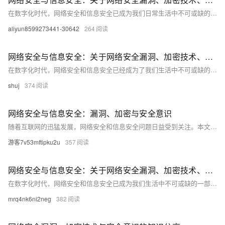
在数字化时代，网络安全和信息安全已成为我们日常生活中不可或缺的一部分。本文将深入探讨网络安全漏洞、加密技术和安全意识等方面的问题，并提供一些实用的建议和解决方案。我们将通过分析网络攻击的常见形式，揭示网络安全的脆弱性，并介绍如何利用加密技术来保护数据。此外，我们还将强调提高个人和企业的安全意识的重要性，以应对日益复杂的网络威胁。无论你是普通用户还是IT专业人士，这篇文章都将为你提供有价值的见解和指导。
aliyun8599273441-30642
264
网络安全与信息安全：关于网络安全漏洞、加密技术、安全意识等方面的知识分享
在数字化时代，网络安全和信息安全已经成为了我们生活中不可或缺的一部分。本文将介绍网络安全的基本概念，包括网络安全漏洞、加密技术以及如何提高个人和组织的安全意识。我们将通过一些实际案例来说明这些概念的重要性，并提供一些实用的建议来保护你的信息和数据。无论你是网络管理员还是普通用户，都可以从中获得有用的信息和技能。
shuj
374
网络安全与信息安全：漏洞、加密与安全意识
随着互联网的迅猛发展，网络安全和信息安全问题日益受到关注。本文深入探讨了网络安全漏洞、加密技术以及提高个人和组织的安全意识的重要性。通过分析常见的网络攻击手段如缓冲区溢出、SQL注入等，揭示了计算机系统中存在的缺陷及其潜在威胁。同时，详细介绍了对称加密和非对称加密算法的原理及应用场景，强调了数字签名和数字证书在验证信息完整性中的关键作用。此外，还讨论了培养良好上网习惯、定期备份数据等提升安全意识的方法，旨在帮助读者更好地理解和应对复杂的网络安全挑战。
游客7v53mftipku2u
357
网络安全与信息安全：关于网络安全漏洞、加密技术、安全意识等方面的知识分享
在数字化时代，网络安全和信息安全已成为我们生活中不可或缺的一部分。本文将介绍网络安全漏洞、加密技术和安全意识等方面的内容，并提供一些实用的代码示例。通过阅读本文，您将了解到如何保护自己的网络安全，以及如何提高自己的信息安全意识。
mrq4nk6ni2neg
382