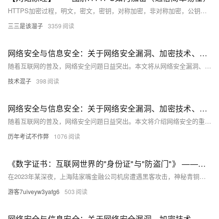
HTTPS加密过程，明文，密文，密钥，对称加密，非对称加密，公钥和私钥，证书加密
三三是该溜子
3359
网络安全与信息安全：关于网络安全漏洞、加密技术、安全意识等方面的知识分享
随着互联网的普及，网络安全问题日益突出。本文将从网络安全漏洞、加密技术和安全意识三个方面进行探讨，旨在提高读者对网络安全的认识和防范能力。通过分析常见的网络安全漏洞，介绍加密技术的基本原理和应用，以及强调安全意识的重要性，帮助读者更好地保护自己的网络信息安全。
技术混子
398
网络安全与信息安全：关于网络安全漏洞、加密技术、安全意识等方面的知识分享
随着互联网的普及，网络安全问题日益突出。本文将介绍网络安全的重要性，分析常见的网络安全漏洞及其危害，探讨加密技术在保障网络安全中的作用，并强调提高安全意识的必要性。通过本文的学习，读者将了解网络安全的基本概念和应对策略，提升个人和组织的网络安全防护能力。
历年考试不作弊
1076
《数字证书：互联网世界的"身份证"与"防盗门"》 ——揭秘网络安全背后的加密江湖
在2023年某深夜，上海陆家嘴金融公司机房遭遇黑客攻击，神秘青铜大门与九大掌门封印的玉牌突现，阻止了入侵。此门象征数字证书，保障网络安全。数字证书如验钞机识别假币，保护用户数据。它通过SSL/TLS加密、CA认证和非对称加密，构建安全通信。证书分为DV、OV、EV三类，分别适合不同场景。忽视证书安全可能导致巨额损失。阿里云提供一站式证书服务，助力企业部署SSL证书，迎接未来量子计算和物联网挑战。
游客7uiveyw3yafg6
503
网络安全与信息安全：关于网络安全漏洞、加密技术、安全意识等方面的知识分享