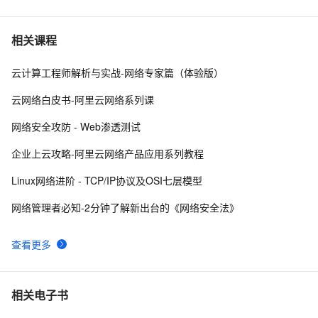
Spring Boot中的数据加密与解密
4
7
相关课程
云计算工程师解析与实战-网络专家篇（体验版）
【Android 安全】DEX 加密 ( 常用 Android 反编译工具 | 
8
8
apktool | dex2jar | enjarify | jd-gui | jadx )（一）
云网络白皮书-阿里云网络系列课
ShardingSphere 实现数据加密（脱敏）第一篇
5
9
网络安全攻防 - Web渗透测试
JavaScript学习 -- AES加密算法
7
10
企业上云攻略-阿里云网络产品应用系列教程
Linux网络进阶 - TCP/IP协议及OSI七层模型
网络管理者必知-2分钟了解新出台的《网络安全法》
查看更多
相关电子书