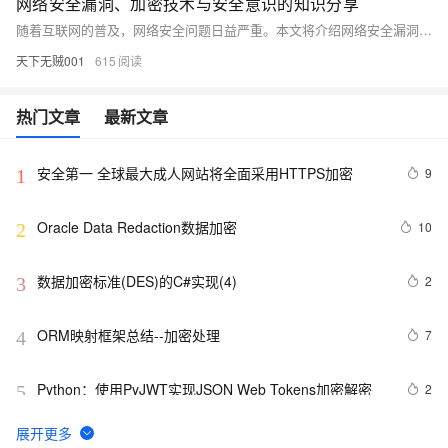
网络安全漏洞、加密技术与安全意识的知识分享
随着互联网的普及，网络安全问题日益严重。本文将介绍网络安全漏洞的概念、类型和防范措施，以及加密技术的原理和应用。同时，强调提高个人和企业的安全意识对于防范网络攻击的重要性。
天下无贼001
615
热门文章
最新文章
安全第一 全球最大成人网站将全面采用HTTPS加密
9
1
Oracle Data Redaction数据加密
10
2
数据加密标准(DES)的C#实现(4)
2
3
ORM映射框架总结--加密处理
7
4
Python：使用PyJWT实现JSON Web Tokens加密解密
2
5
清空所有控件的文字信息 和MD5加密
614
6