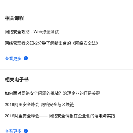
6
【学习记录】《DeepLearning.ai》第十课：卷积神经网
8
7
相关课程
络(Convolutional Neural Networks)
网络安全攻防 - Web渗透测试
网络编程socket
7
8
网络管理者必知-2分钟了解新出台的《网络安全法》
27、深入理解计算机系统笔记，网络编程
4
9
查看更多
网络编程懒人入门(十四)：到底什么是Socket？一文即
6
10
懂！
相关电子书
如何面对网络安全问题的挑战？治理企业的IT是关键
2016阿里安全峰会-网络安全与区块链
2016阿里安全峰会—— 网络安全情报在企业侧的落地与实践
查看更多