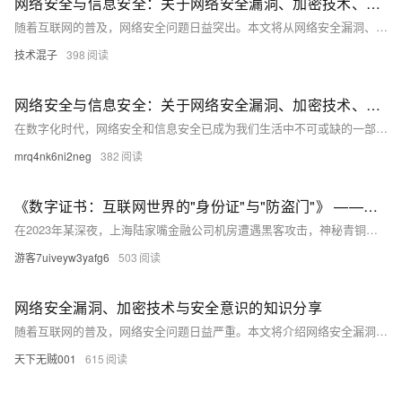
网络安全与信息安全：关于网络安全漏洞、加密技术、安全意识等方面的知识分享
随着互联网的普及，网络安全问题日益突出。本文将从网络安全漏洞、加密技术和安全意识三个方面进行探讨，旨在提高读者对网络安全的认识和防范能力。通过分析常见的网络安全漏洞，介绍加密技术的基本原理和应用，以及强调安全意识的重要性，帮助读者更好地保护自己的网络信息安全。
技术混子
398
网络安全与信息安全：关于网络安全漏洞、加密技术、安全意识等方面的知识分享
在数字化时代，网络安全和信息安全已成为我们生活中不可或缺的一部分。本文将介绍网络安全漏洞、加密技术和安全意识等方面的内容，并提供一些实用的代码示例。通过阅读本文，您将了解到如何保护自己的网络安全，以及如何提高自己的信息安全意识。
mrq4nk6ni2neg
382
《数字证书：互联网世界的"身份证"与"防盗门"》 ——揭秘网络安全背后的加密江湖
在2023年某深夜，上海陆家嘴金融公司机房遭遇黑客攻击，神秘青铜大门与九大掌门封印的玉牌突现，阻止了入侵。此门象征数字证书，保障网络安全。数字证书如验钞机识别假币，保护用户数据。它通过SSL/TLS加密、CA认证和非对称加密，构建安全通信。证书分为DV、OV、EV三类，分别适合不同场景。忽视证书安全可能导致巨额损失。阿里云提供一站式证书服务，助力企业部署SSL证书，迎接未来量子计算和物联网挑战。
游客7uiveyw3yafg6
503
网络安全漏洞、加密技术与安全意识的知识分享
随着互联网的普及，网络安全问题日益严重。本文将介绍网络安全漏洞的概念、类型和防范措施，以及加密技术的原理和应用。同时，强调提高个人和企业的安全意识对于防范网络攻击的重要性。
天下无贼001
615