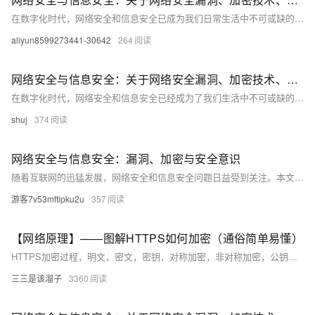
在数字化时代，网络安全和信息安全已成为我们日常生活中不可或缺的一部分。本文将深入探讨网络安全漏洞、加密技术和安全意识等方面的问题，并提供一些实用的建议和解决方案。我们将通过分析网络攻击的常见形式，揭示网络安全的脆弱性，并介绍如何利用加密技术来保护数据。此外，我们还将强调提高个人和企业的安全意识的重要性，以应对日益复杂的网络威胁。无论你是普通用户还是IT专业人士，这篇文章都将为你提供有价值的见解和指导。
aliyun8599273441-30642
264
网络安全与信息安全：关于网络安全漏洞、加密技术、安全意识等方面的知识分享
在数字化时代，网络安全和信息安全已经成为了我们生活中不可或缺的一部分。本文将介绍网络安全的基本概念，包括网络安全漏洞、加密技术以及如何提高个人和组织的安全意识。我们将通过一些实际案例来说明这些概念的重要性，并提供一些实用的建议来保护你的信息和数据。无论你是网络管理员还是普通用户，都可以从中获得有用的信息和技能。
shuj
374
网络安全与信息安全：漏洞、加密与安全意识
随着互联网的迅猛发展，网络安全和信息安全问题日益受到关注。本文深入探讨了网络安全漏洞、加密技术以及提高个人和组织的安全意识的重要性。通过分析常见的网络攻击手段如缓冲区溢出、SQL注入等，揭示了计算机系统中存在的缺陷及其潜在威胁。同时，详细介绍了对称加密和非对称加密算法的原理及应用场景，强调了数字签名和数字证书在验证信息完整性中的关键作用。此外，还讨论了培养良好上网习惯、定期备份数据等提升安全意识的方法，旨在帮助读者更好地理解和应对复杂的网络安全挑战。
游客7v53mftipku2u
357
【网络原理】——图解HTTPS如何加密（通俗简单易懂）
HTTPS加密过程，明文，密文，密钥，对称加密，非对称加密，公钥和私钥，证书加密
三三是该溜子
3360