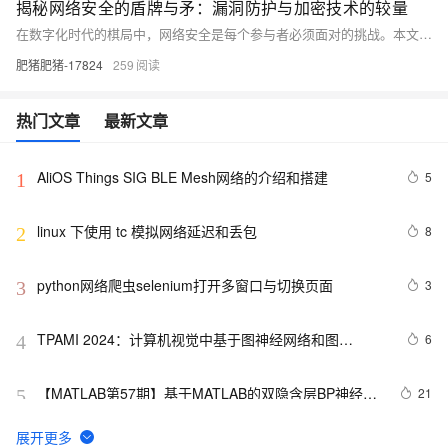
揭秘网络安全的盾牌与矛：漏洞防护与加密技术的较量
在数字化时代的棋局中，网络安全是每个参与者必须面对的挑战。本文将深入探讨网络安全中的两个关键角色——漏洞与加密技术。通过分析最新的安全漏洞案例，我们揭示网络攻击者如何利用这些漏洞进行破坏。同时，我们将展示加密技术如何成为保护数据不被窃取的强大盾牌。文章还将讨论提升个人和企业的安全意识的重要性，并通过实际的代码示例，展示如何在实践中应用这些知识来加强我们的网络防线。
肥猪肥猪-17824
259
热门文章
最新文章
AliOS Things SIG BLE Mesh网络的介绍和搭建
5
1
linux 下使用 tc 模拟网络延迟和丢包
8
2
python网络爬虫selenium打开多窗口与切换页面
3
3
TPAMI 2024：计算机视觉中基于图神经网络和图
6
4
Transformers的方法和最新进展
【MATLAB第57期】基于MATLAB的双隐含层BP神经网
21
5
络回归预测模型（无工具箱版本及工具箱版本对比）
网络协议及应用之二：校验和
621