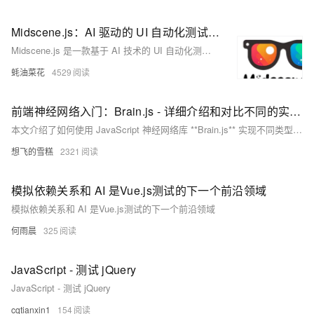
Midscene.js：AI 驱动的 UI 自动化测试框架，支持自然语言交互，生成可视化报告
Midscene.js 是一款基于 AI 技术的 UI 自动化测试框架，通过自然语言交互简化测试流程，支持动作执行、数据查询和页面断言，提供可视化报告，适用于多种应用场景。
蚝油菜花
4529
前端神经网络入门：Brain.js - 详细介绍和对比不同的实现 - CNN、RNN、DNN、FFNN -无需准备环境打开浏览器即可测试运行-支持WebGPU加速
本文介绍了如何使用 JavaScript 神经网络库 **Brain.js** 实现不同类型的神经网络，包括前馈神经网络（FFNN）、深度神经网络（DNN）和循环神经网络（RNN）。通过简单的示例和代码，帮助前端开发者快速入门并理解神经网络的基本概念。文章还对比了各类神经网络的特点和适用场景，并简要介绍了卷积神经网络（CNN）的替代方案。
想飞的雪糕
2321
模拟依赖关系和 AI 是Vue.js测试的下一个前沿领域
模拟依赖关系和 AI 是Vue.js测试的下一个前沿领域
何雨晨
325
JavaScript - 测试 jQuery
JavaScript - 测试 jQuery
cqtianxin1
154