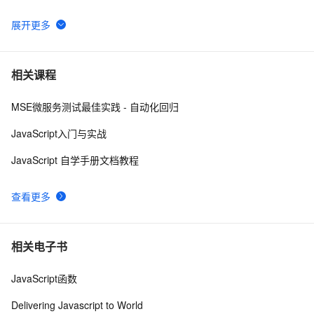
ArcGIS JavaScript在线编辑
606
6
js脚本语言在页面上不执行
462
7
相关课程
MSE微服务测试最佳实践 - 自动化回归
Visual Studio正式支持jQuery JavaScript程式库
3
8
JavaScript入门与实战
JavaScript基础——JavaScript变量名称命名规范
5
9
JavaScript 自学手册文档教程
密码强度应用(js)
6
10
查看更多
相关电子书
JavaScript函数
Delivering Javascript to World