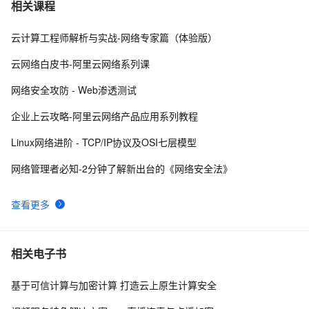
【网络安全 | 网安工具】御剑WEB指纹识别系统使用详
15
7
相关课程
析
云计算工程师解析与实战-网络专家篇（体验版）
亮相国家网络安全宣传周，阿里云全新展现云原生免疫防
6
8
线
云网络白皮书-阿里云网络系列课
深入理解SSL数字证书：定义、工作原理与网络安全的重
8
9
网络安全攻防 - Web渗透测试
要性
网络安全之认识托管威胁检测与响应（MDR）
9
10
企业上云攻略-阿里云网络产品应用系列教程
Linux网络进阶 - TCP/IP协议及OSI七层模型
网络管理者必知-2分钟了解新出台的《网络安全法》
查看更多
相关电子书
基于可信计算与加密计算 打造云上原生计算安全