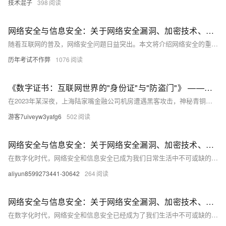
技术混子
398
网络安全与信息安全：关于网络安全漏洞、加密技术、安全意识等方面的知识分享
随着互联网的普及，网络安全问题日益突出。本文将介绍网络安全的重要性，分析常见的网络安全漏洞及其危害，探讨加密技术在保障网络安全中的作用，并强调提高安全意识的必要性。通过本文的学习，读者将了解网络安全的基本概念和应对策略，提升个人和组织的网络安全防护能力。
历年考试不作弊
1076
《数字证书：互联网世界的"身份证"与"防盗门"》 ——揭秘网络安全背后的加密江湖
在2023年某深夜，上海陆家嘴金融公司机房遭遇黑客攻击，神秘青铜大门与九大掌门封印的玉牌突现，阻止了入侵。此门象征数字证书，保障网络安全。数字证书如验钞机识别假币，保护用户数据。它通过SSL/TLS加密、CA认证和非对称加密，构建安全通信。证书分为DV、OV、EV三类，分别适合不同场景。忽视证书安全可能导致巨额损失。阿里云提供一站式证书服务，助力企业部署SSL证书，迎接未来量子计算和物联网挑战。
游客7uiveyw3yafg6
502
网络安全与信息安全：关于网络安全漏洞、加密技术、安全意识等方面的知识分享
在数字化时代，网络安全和信息安全已成为我们日常生活中不可或缺的一部分。本文将深入探讨网络安全漏洞、加密技术和安全意识等方面的问题，并提供一些实用的建议和解决方案。我们将通过分析网络攻击的常见形式，揭示网络安全的脆弱性，并介绍如何利用加密技术来保护数据。此外，我们还将强调提高个人和企业的安全意识的重要性，以应对日益复杂的网络威胁。无论你是普通用户还是IT专业人士，这篇文章都将为你提供有价值的见解和指导。
aliyun8599273441-30642
264
网络安全与信息安全：关于网络安全漏洞、加密技术、安全意识等方面的知识分享
在数字化时代，网络安全和信息安全已经成为了我们生活中不可或缺的一部分。本文将介绍网络安全的基本概念，包括网络安全漏洞、加密技术以及如何提高个人和组织的安全意识。我们将通过一些实际案例来说明这些概念的重要性，并提供一些实用的建议来保护你的信息和数据。无论你是网络管理员还是普通用户，都可以从中获得有用的信息和技能。