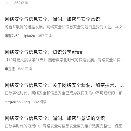
shuj
368
网络安全与信息安全：漏洞、加密与安全意识
随着互联网的迅猛发展，网络安全和信息安全问题日益受到关注。本文深入探讨了网络安全漏洞、加密技术以及提高个人和组织的安全意识的重要性。通过分析常见的网络攻击手段如缓冲区溢出、SQL注入等，揭示了计算机系统中存在的缺陷及其潜在威胁。同时，详细介绍了对称加密和非对称加密算法的原理及应用场景，强调了数字签名和数字证书在验证信息完整性中的关键作用。此外，还讨论了培养良好上网习惯、定期备份数据等提升安全意识的方法，旨在帮助读者更好地理解和应对复杂的网络安全挑战。
游客7v53mftipku2u
357
网络安全与信息安全：知识分享####
【10月更文挑战第21天】 随着数字化时代的快速发展，网络安全和信息安全已成为个人和企业不可忽视的关键问题。本文将探讨网络安全漏洞、加密技术以及安全意识的重要性，并提供一些实用的建议，帮助读者提高自身的网络安全防护能力。 ####
丰宝宝
532
网络安全与信息安全：关于网络安全漏洞、加密技术、安全意识等方面的知识分享
在数字化时代，网络安全和信息安全已成为我们生活中不可或缺的一部分。本文将介绍网络安全漏洞、加密技术和安全意识等方面的内容，并提供一些实用的代码示例。通过阅读本文，您将了解到如何保护自己的网络安全，以及如何提高自己的信息安全意识。
mrq4nk6ni2neg
382
网络安全与信息安全：漏洞、加密与意识的交织
在数字时代的浪潮中，网络安全与信息安全成为维护数据完整性、保密性和可用性的关键。本文深入探讨了网络安全中的漏洞概念、加密技术的应用以及提升安全意识的重要性。通过实际案例分析，揭示了网络攻击的常见模式和防御策略，强调了教育和技术并重的安全理念。旨在为读者提供一套全面的网络安全知识框架，从而在日益复杂的网络环境中保护个人和组织的资产安全。