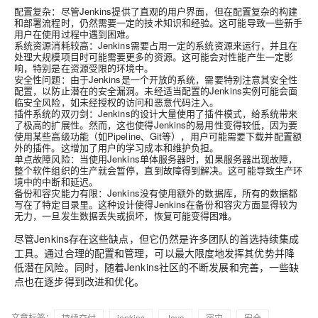
配置复杂：尽管Jenkins提供了直观的用户界面，但在配置复杂的构建
和部署流程时，仍然需要一定的技术知识和经验。这可能导致一些新手
用户在使用过程中遇到困难。
系统资源消耗较高：Jenkins需要占用一定的系统资源来运行，并且在
处理大规模项目时可能需要更多的资源。这可能会对性能产生一定影
响，特别是在资源受限的环境中。
安全性问题：由于Jenkins是一个开放的系统，需要特别注意其安全性
配置，以防止潜在的安全漏洞。未经适当配置的Jenkins实例可能会面
临安全风险，如未经授权的访问和恶意代码注入。
插件系统的双刃剑：Jenkins的设计大量使用了插件模式，给系统带来
了极高的扩展性。然而，这也使得Jenkins的易用性变得较低，因为要
使用某些高级功能（如Pipeline、Git等），用户可能需要下载并配置额
外的插件。这增加了用户的学习成本和维护负担。
单点故障风险：当使用Jenkins单体服务器时，如果服务器出现故障，
整个软件组织的生产就会暂停，直到故障得到解决。这可能导致生产环
境中的中断和延迟。
备份和容灾能力有限：Jenkins没有使用额外的数据库，所有的数据都
写在了特定目录里。这种设计使得Jenkins在备份和容灾方面显得较为
无力，一旦发生数据丢失或损坏，恢复可能变得困难。
尽管Jenkins存在这些缺点，但它仍然是许多团队的首选持续集成
工具。通过合理的配置和管理，可以最大限度地发挥其优势并降
低潜在风险。同时，随着Jenkins社区的不断发展和完善，一些缺
点也在逐步得到改进和优化。
文章标签：
持续交付
jenkins
Java
容灾
安全