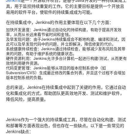
Jenkins
是一个开源软件项目，是基于Java开发的一种持续集成工
具，用于监控持续重复的工作。它的主要目标是提供一个开放且
易用的软件平台，使软件的持续集成成为可能。
在持续集成中，Jenkins的作用主要体现在以下几个方面：
加快开发速度
：Jenkins通过自动化的持续构建，有助于提高开发效
率，从而从长远来看节省时间和金钱。
及早发现问题
：由于Jenkins持续集成会不断地构建、编译和测试，因
此可以及早发现代码中的问题，并立即解决，降低修复的代价。
系统健康持续检查
：Jenkins通过持续检查，能够减少发布风险及其带
来的问题，有助于维护系统的健康状态。
硬件资源利用
：Jenkins允许多台计算机一起进行构建/测试，从而更有
效地利用硬件资源。
代码变更管理
：Jenkins能够从项目的版本控制系统中（如
Subversion/CVS）生成最近修改的集合列表，并且这个过程不会增加
版本控制系统的负载。
总的来说，Jenkins在持续集成中起到了关键的作用，它通过自动
化和集成化的方式，帮助团队更高效地开发、测试和维护软件，
降低风险，提高质量。
Jenkins作为一个强大的持续集成工具，尽管在自动化构建、测试
和部署等方面表现出色，但也存在一些缺点。以下是一些常见的
Jenkins缺点：