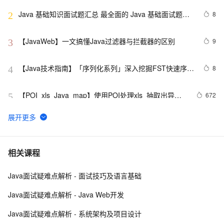
Java 基础知识面试题汇总 最全面的 Java 基础面试题整
8
2
理
【JavaWeb】一文搞懂Java过滤器与拦截器的区别
9
3
【Java技术指南】「序列化系列」深入挖掘FST快速序列
8
4
化压缩内存的利器的特性和原理 
【POI  xls  Java  map】使用POI处理xls  抽取出异常
672
5
信息  --java1.8Group by    ---map迭代  --  设置单元格
高度
Java 注解 阐释 hibernate ORM
3
6
java 中的多线程   内部类实现 数据共享 和 Runnable实
7
7
相关课程
现数据共享
Java面试疑难点解析 - 面试技巧及语言基础
如何提高 Java 高并发程序的性能？
8
8
Java面试疑难点解析 - Java Web开发
2. Java中的垃圾收集 - GC参考手册
746
9
Java面试疑难点解析 - 系统架构及项目设计