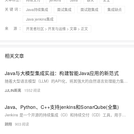
关键词：
Java持续集成
面试集成
面试题集成
集成缺点
Java jenkins集成
来 源：
开发者社区
>
开发与运维
>
文章
> 正文
相关文章
Java与大模型集成实战：构建智能Java应用的新范式
随着大型语言模型（LLM）的API化，将其强大的自然语言处理能力集成到现有Java应用中已成为提升应用智能水平的关键路径。本文旨在为Java开发者提供一份实用的集成指南。我们将深入探讨如何使用Spring Boot 3框架，通过HTTP客户端与OpenAI GPT（或兼容API）进行高效、安全的交互。内容涵盖项目依赖配置、异步非阻塞的API调用、请求与响应的结构化处理、异常管理以及一些面向生产环境的最佳实践，并附带完整的代码示例，助您快速将AI能力融入Java生态。
JJLIN距离
1552
Java、Python、C++支持jenkins和SonarQube(全集)
Jenkins 是一个开源的持续集成（CI）和持续交付（CD）工具，用于自动化构建、测试和部署软件项目。它基于 Java 开发，支持跨平台运行，并拥有丰富的插件生态系统，可以灵活地扩展功能
顾翔
903