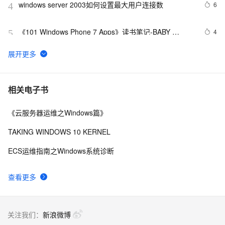
windows server 2003如何设置最大用户连接数
6
4
《101 Windows Phone 7 Apps》读书笔记-BABY 
4
5
MILESTONES
新版Maps for Windows 10可更轻松驾驭复杂路径
7
6
音视频windows安装ffmpeg6.0并使用vs调试源码笔记
9
7
相关电子书
《云服务器运维之Windows篇》
Web性能优化工具WebPageTest（三）——本地部署
7
8
（Windows 7版本）
TAKING WINDOWS 10 KERNEL
重新想象 Windows 8 Store Apps (39) - 契约: Share 
5
9
ECS运维指南之Windows系统诊断
Contract
《101 Windows Phone 7 Apps》读书笔记-
3
10
查看更多
PASSWORDS & SECRETS
关注我们：
新浪微博