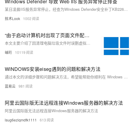
Windows Defender 导致 Web IIS 服务异常停止排查
某日凌晨IIS服务异常停止，经查为Windows Defender安全补丁KB2267602触发引擎更新，导致系统资源波动，进而引发应用池回收。确认非人为操作，系统无重启。通过分析日志与监控，定位原因为Defender更新后扫描加重负载。解决方案：将IIS及.NET相关路径添加至Defender排除列表，避免业务影响。
技术Look
1002
“由于启动计算机时出现了页面文件配置问题，Windows在你的计算机上创建了一个临时页面文件。。。”的问题解决
本文主要介绍了因清理电脑垃圾文件时误删虚拟内存导致的Windows页面文件配置问题，并提供了详细的解决步骤。问题表现为开机后出现临时页面文件创建的提示弹窗。解决方法包括通过控制面板或快捷键进入高级系统设置，进而调整虚拟内存设置：进入性能选项中的虚拟内存栏，选择自动管理所有驱动器的分页文件大小，最后确认并重启计算机以恢复正常运行。
岫珩
10119
WINDOWS安装eiseg遇到的问题和解决方法
通过本文的详细步骤和问题解决方法，希望能帮助你顺利在 Windows 系统上安装和运行 EISeg。
蓝易云
981
阿里云国际版无法远程连接Windows服务器的解决方法
阿里云国际版无法远程连接Windows服务器的解决方法
lsug6eziqmdfk1111
613