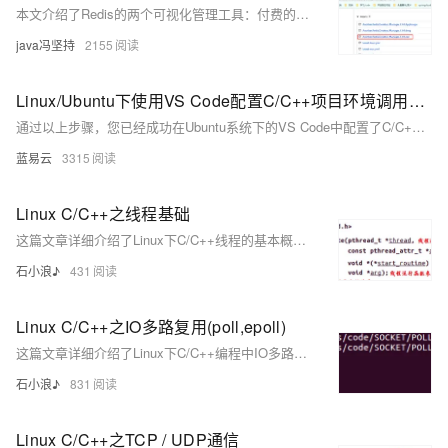
本文介绍了Redis的两个可视化管理工具：付费的Redis Desktop Manager和免费的Another Redis DeskTop Manager，包括它们的下载、安装和使用方法，以及在使用Another Redis DeskTop Manager连接Redis时可能遇到的问题和解决方案。
java冯坚持
2155
Linux/Ubuntu下使用VS Code配置C/C++项目环境调用OpenCV
通过以上步骤，您已经成功在Ubuntu系统下的VS Code中配置了C/C++项目环境，并能够调用OpenCV库进行开发。请确保每一步都按照您的系统实际情况进行适当调整。
蓝易云
3315
Linux C/C++之线程基础
这篇文章详细介绍了Linux下C/C++线程的基本概念、创建和管理线程的方法，以及线程同步的各种机制，并通过实例代码展示了线程同步技术的应用。
石小浪♪
431
Linux C/C++之IO多路复用(poll,epoll)
这篇文章详细介绍了Linux下C/C++编程中IO多路复用的两种机制：poll和epoll，包括它们的比较、编程模型、函数原型以及如何使用这些机制实现服务器端和客户端之间的多个连接。
石小浪♪
831
Linux C/C++之TCP / UDP通信