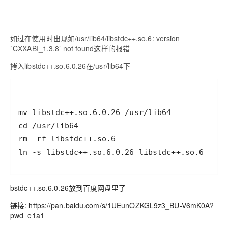
如过在使用时出现如/usr/lib64/libstdc++.so.6: version
`CXXABI_1.3.8’ not found这样的报错
拷入libstdc++.so.6.0.26在/usr/lib64下
ln -s libstdc++.so.6.0.26 libstdc++.so.6
bstdc++.so.6.0.26放到百度网盘里了
链接: https://pan.baidu.com/s/1UEunOZKGL9z3_BU-V6mK0A?
pwd=e1a1