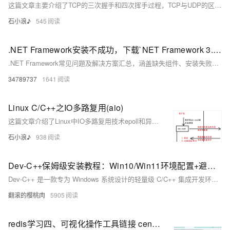
这篇文章主要介绍了TCP的三次握手和四次挥手过程，TCP与UDP的区别，以及如何使用select函数实现IO多路复用，包括服务器监听多个客户端连接和简单聊天室场景的应用示例。
石小浪♪
545
.NET Framework安装不成功，下载`NET Framework 3.5`文件，Microsoft Visual C++
.NET Framework常见问题及解决方案汇总，涵盖缺失组件、安装失败、错误代码等，提供多种修复方法，包括全能王DLL修复工具、微软官方运行库及命令行安装等，适用于Windows系统，解决应用程序无法运行问题。
34789737
1641
Linux C/C++之IO多路复用(aio)
这篇文章介绍了Linux中IO多路复用技术epoll和异步IO技术aio的区别、执行过程、编程模型以及具体的编程实现方式。
石小浪♪
938
Dev-C++保姆级安装教程：Win10/Win11环境配置+避坑指南（附下载验证）
Dev-C++ 是一款专为 Windows 系统设计的轻量级 C/C++ 集成开发环境（IDE），内置 MinGW 编译器与调试器，支持代码高亮、项目管理等功能。4.9.9 版本作为经典稳定版，适合初学者和教学使用。本文详细介绍其安装流程、配置方法、功能验证及常见问题解决，同时提供进阶技巧和扩展学习资源，帮助用户快速上手并高效开发。
翻滚的樱桃肉
5905
redis学习四、可视化操作工具链接 centos redis，付费Redis Desktop Manager和免费Another Redis DeskTop Manager下载、安装