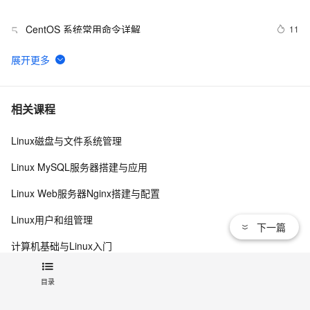
CentOS 系统常用命令详解
11
5
centos7.0环境下安装MySql_8.0.12
3
6
【clickhouse】在CentOS中离线安装clickhouse
6
7
相关课程
Linux磁盘与文件系统管理
Centos7 防火墙及端口查看命令，这些linux命令必须收藏
5
8
Linux MySQL服务器搭建与应用
实例 centos8 系统通过 snaps 安装markdown编辑器 
4
9
Linux Web服务器Nginx搭建与配置
typora 
CentOS5下OpenOffice.org3.1.0(final)的安装
5
10
Linux用户和组管理
下一篇
计算机基础与Linux入门
C++ 入门教程开发文档
目录
查看更多