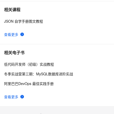
java里json常见的转换方法
5
7
相关课程
JSON 自学手册图文教程
IOS中处理解析数据用JSON上传的对象和可以是JSON
563
8
查看更多
如何快速从深层嵌套 JSON 中找到特定的 Key
8
9
关于hibernate的实体类中有集合类型转化成JSON的工具
2
10
相关电子书
类 - 怀念今天的专栏 - 博客频道
低代码开发师（初级）实战教程
冬季实战营第三期：MySQL数据库进阶实战
阿里巴巴DevOps 最佳实践手册
查看更多