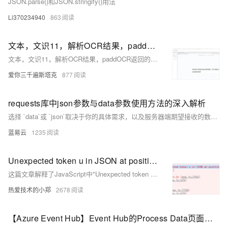
JSON.parse()和JSON.stringify()用法
Li370234940
863
文本，文识11，解析OCR结果，paddOCR返回的数据，接口返回的数据有code,data，OCR返回是JSON的数据，得到JSON数据先安装依赖，Base64转换工具网站在21.14
文本，文识11，解析OCR结果，paddOCR返回的数据，接口返回的数据有code,data，OCR返回是JSON的数据，得到JSON数据先安装依赖，Base64转换工具网站在21.14
爱你三千遍斯塔克
877
requests库中json参数与data参数使用方法的深入解析
选择 `data`或 `json`取决于你的具体需求，以及服务器端期望接收的数据格式。
蓝易云
1235
Unexpected token u in JSON at position 0
这篇文章解释了JavaScript中"Unexpected token u in JSON at position 0"错误的常见原因，通常是由于尝试解析undefined变量导致的，并建议检查是否有变量在JSON.parse()执行时未赋值或值为undefined。
热爱技术的小郑
2678
【Azure Event Hub】Event Hub的Process Data页面无法通过JSON格式预览数据