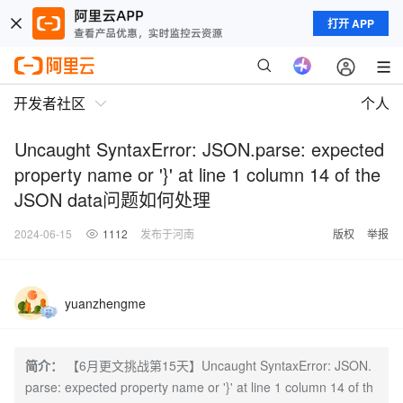
打开 APP
开发者社区
个人
Uncaught SyntaxError: JSON.parse: expected
property name or '}' at line 1 column 14 of the
JSON data问题如何处理
2024-06-15
1112
发布于河南
版权
举报
yuanzhengme
简介：
【6月更文挑战第15天】Uncaught SyntaxError: JSON.
parse: expected property name or '}' at line 1 column 14 of th