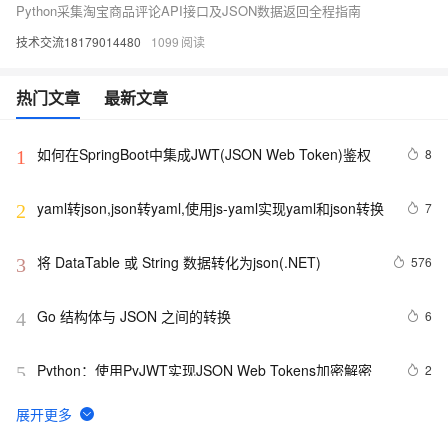
Python采集淘宝商品评论API接口及JSON数据返回全程指南
技术交流18179014480
1099
热门文章
最新文章
如何在SpringBoot中集成JWT(JSON Web Token)鉴权
8
1
yaml转json,json转yaml,使用js-yaml实现yaml和json转换
7
2
将 DataTable 或 String 数据转化为json(.NET)
576
3
Go 结构体与 JSON 之间的转换
6
4
Python：使用PyJWT实现JSON Web Tokens加密解密
2
5
Json.net说法——（一）修饰标签，日期序列化
498
6