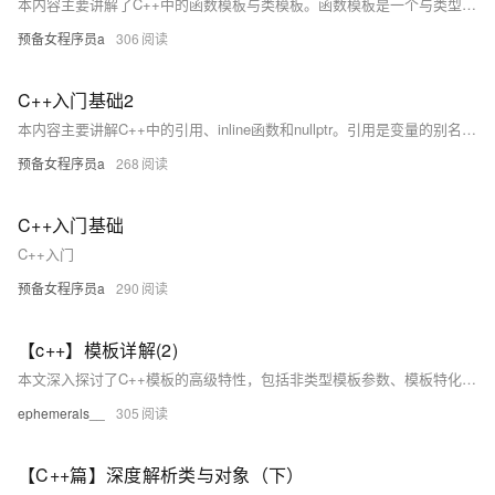
本内容主要讲解了C++中的函数模板与类模板。函数模板是一个与类型无关的函数家族，使用时根据实参类型生成特定版本，其定义可用`typename`或`class`作为关键字。函数模板实例化分为隐式和显式，前者由编译器推导类型，后者手动指定类型。同时，非模板函数优先于同名模板函数调用，且模板函数不支持自动类型转换。类模板则通过在类名后加`&lt;&gt;`指定类型实例化，生成具体类。最后，语录鼓励大家继续努力，技术不断进步！
预备女程序员a
306
C++入门基础2
本内容主要讲解C++中的引用、inline函数和nullptr。引用是变量的别名，与原变量共享内存，定义时需初始化且不可更改指向对象，适用于传参和返回值以提高效率；const引用可增强代码灵活性。Inline函数通过展开提高效率，但是否展开由编译器决定，不建议分离声明与定义。Nullptr用于指针赋空，取代C语言中的NULL。最后鼓励持续学习，精进技能，提升竞争力。
预备女程序员a
268
C++入门基础
C++入门
预备女程序员a
290
【c++】模板详解(2)
本文深入探讨了C++模板的高级特性，包括非类型模板参数、模板特化和模板分离编译。通过具体代码示例，详细讲解了非类型参数的应用场景及其限制，函数模板和类模板的特化方式，以及分离编译时可能出现的链接错误及解决方案。最后总结了模板的优点如提高代码复用性和类型安全，以及缺点如增加编译时间和代码复杂度。通过本文的学习，读者可以进一步加深对C++模板的理解并灵活应用于实际编程中。
ephemerals__
305
【C++篇】深度解析类与对象（下）