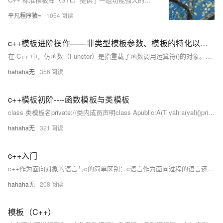
平凡程序猿~
1054
c++模板进阶操作——非类型模板参数、模板的特化以及模板的分离编译
在 C++ 中，仿函数（Functor）是指重载了函数调用运算符()的对象。仿函数可以像普通函数一样被调用，但它们实际上是对象，可以携带状态并具有更多功能。与普通函数相比，仿函数具有更强的灵活性和可扩展性。仿函数通常通过定义一个包含operator()的类来实现。public:// 重载函数调用运算符Add add;// 创建 Add 类的对象// 使用仿函数return 0;
hahaha无
356
c++模板初阶----函数模板与类模板
class 类模板名private://类内成员声明class Apublic:A(T val):a(val){}private:T a;return 0;运行结果：注意：类模板中的成员函数若是放在类外定义时，需要加模板参数列表。return 0;
hahaha无
321
c++入门
c++作为面向对象的语言与c的简单区别：c语言作为面向过程的语言还是跟c++有很大的区别的，比如说一个简单的五子棋的实现对于c语言面向过程的设计思路是首先分析解决这个问题的步骤：（1）开始游戏（2）黑子先走（3）绘制画面（4）判断输赢（5）轮到白子（6）绘制画面（7）判断输赢（8）返回步骤（2） （9）输出最后结果。但对于c++就不一样了，在下五子棋的例子中，用面向对象的方法来解决的话，首先将整个五子棋游戏分为三个对象:（1）黑白双方，这两方的行为是一样的。（2）棋盘系统，负责绘制画面。
hahaha无
208
模板（C++）