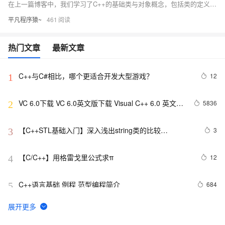
在上一篇博客中，我们学习了C++的基础类与对象概念，包括类的定义、对象的使用和构造函数的作用。在这一篇，我们将深入探讨C++类的一些重要特性，如构造函数的高级用法、类型转换、static成员、友元、内部类、匿名对象，以及对象拷贝优化等。这些内容可以帮助你更好地理解和应用面向对象编程的核心理念，提升代码的健壮性、灵活性和可维护性。
平凡程序猿~
461
热门文章
最新文章
C++与C#相比，哪个更适合开发大型游戏？
12
1
VC 6.0下载 VC 6.0英文版下载 Visual C++ 6.0 英文企
5836
2
业版 集成SP6完美版（最新更新地址，百度网盘）
【C++STL基础入门】深入浅出string类的比较
3
3
(compare)、复制(copy)
【C/C++】用格雷戈里公式求π
12
4
C++语言基础 例程 范型编程简介
684
5
《C++语言基础》实践参考——类族的设计
553
6