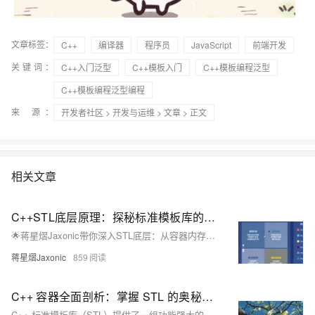
文章标签：
C++
编译器
程序员
JavaScript
前端开发
关键词：
C++入门泛型
C++模板入门
C++模板编程泛型
C++模板编程泛型编程
来 源：
开发者社区
>
开发与运维
>
文章
> 正文
相关文章
C++STL底层原理：探秘标准模板库的内部机制
🌟蒋星熠Jaxonic带你深入STL底层：从容器内存管理到红黑树、哈希表，剖析迭代器、算法与分配器核心机制，揭秘C++标准库的高效设计哲学与性能优化实践。
蒋星熠Jaxonic
859
C++ 容器全面剖析：掌握 STL 的奥秘，从入门到高效编程
C++ 标准模板库（STL）提供了一组功能强大的容器类，用于存储和操作数据集合。不同的容器具有独特的特性和应用场景，因此选择合适的容器对于程序的性能和代码的可读性至关重要。对于刚接触 C++ 的开发者来说，了解这些容器的基础知识以及它们的特点是迈向高效编程的重要一步。本文将详细介绍 C++ 常用的容器，包括序列容器（`std::vector`、`std::array`、`std::list`、`std::deque`）、关联容器（`std::set`、`std::map`）和无序容器（`std::unordered_set`、`std::unordered_map`），全面解析它们的特点、用法