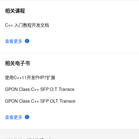
C++ builder 中的 XMLDocument 类详解(17) 更好地显
10
7
相关课程
示 xml 的测试结果 - FormatXMLData 及其他
C++ 入门教程开发文档
【C++标准的演化】逐步解决历史遗留问题,从C++11到
10
8
C++26的改进
查看更多
【C/C++ 关键字 函数说明符 】C++ final关键字(修饰成
16
9
员函数无法被子类重写覆盖)
Python 典藏篇-Microsoft Visual C++ 14.0 is required，
4
10
相关电子书
官方vc++运行库工具一键式解决！
使用C++11开发PHP7扩展
GPON Class C++ SFP O;T Transce
GPON Class C++ SFP OLT Transce
查看更多