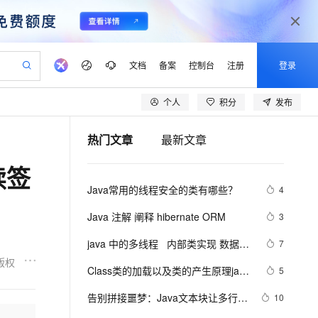
文档
备案
控制台
注册
登录
个人
积分
发布
验
作计划
器
AI 活动
专业服务
服务伙伴合作计划
开发者社区
加入我们
产品动态
服务平台百炼
阿里云 OPC 创新助力计划
热门文章
最新文章
一站式生成采购清单，支持单品或批量购买
io：打造专属 AI 语音助手
S产品伙伴计划（繁花）
峰会
CS
造的大模型服务与应用开发平台
一句话生成原生可编辑精美 PPT 文稿
AI 生产力先锋
Al MaaS 服务伙伴赋能合作
域名
博文
Careers
至高可申请百万元
Qwen3.8-Max 模型上线
续签
开启高性价比 AI 编程新体验
弹性可伸缩的云计算服务
Qwen-Audio-3.0-Realtime 端到端实时语音角色扮演
输入一句话想法, 轻松生成专业的 PPT
先锋实践拓展 AI 生产力的边界
Token 补贴，五大权
计划
海大会
伙伴信用分合作计划
商标
问答
社会招聘
Java常用的线程安全的类有哪些？
4
益加速 OPC 成功
eek-V4-Pro
SS
一键部署幻兽帕鲁游戏服务器
飞天发布时刻
HOT
Open Search 向量检索版支
划
备案
电子书
校园招聘
pSeek-V4-Pro
视频创作，一键激活电商全链路生产力
稳定、安全、高性价比、高性能的云存储服务
一键购买专属联机服务器，轻松开启游戏
所见，即是所愿
持视频检索 Pipeline 功能
更多支持
Java 注解 阐释 hibernate ORM
3
划
公司注册
镜像站
视频生成
语音识别与合成
专属 QwenPaw
漫剧工坊：一站式动画创作平台
AI 实训营
HOT
应用身份服务 (IDaaS)
java 中的多线程   内部类实现 数据共
7
合作伙伴培训与认证
划
上云迁移
站生成，高效打造优质广告素材
全接入的云上超级电脑
从聊天伙伴进化为能主动干活的本地数字员工
快速生产连贯的高质量长漫剧
从基础到进阶，Agent 创客手把手教你
OpenClaw 管理能力上线
享 和 Runnable实现数据共享
版权
lScope
我要反馈
e-1.1-T2V
Qwen3-TTS-Flash
Class类的加载以及类的产生原理java
5
查询合作伙伴
n Alibaba Cloud ISV 合作
代维服务
建企业门户网站
10 分钟搭建微信、支付宝小程序
MaxCompute MaxFrame 提
学习 第十天
畅细腻的高质量视频
离线语音合成大模型，多语言方言自适应，低延迟高稳定
创新加速
告别拼接噩梦：Java文本块让多行字
ope
登录合作伙伴管理后台
10
我要建议
站，无忧落地极速上线
以可视化方式快速构建移动和 PC 门户网站
国内短信简单易用，安全可靠，秒级触达，全球覆盖200+国家和地区。
高效部署网站，快速应用到小程序
供自动弹性内存功能
符串更优雅  