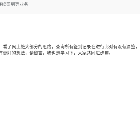
Deepseek-v4-pro
HappyHors
否连续签到等业务
同享
万小智 AI 建站低至 15元/月
Qoder CN
AI 短剧/漫剧
云原生数据库 
快递物流查询
WordPress
成为服务伙
高校合作
点，立即开启云上创新
覆盖公网/内网、递归/权威、移动APP等全场景解析服务
送.CN域名，送备案服务码
基于千问大模型等，支持代码智能生成、研发智能问答
AI助力短剧
态智能体模型
旗舰 MoE 大模型，百万上下文与顶尖推理能力
图生视频，流
Ubuntu
服务生态伙伴
云工开物
企业应用
Works
Night Plan 支持 Qwen 3.8-Max
云原生大数据计算服务 MaxCompute
AI 办公
容器服务 Kub
NEW
GLM-5.2
Wan2.7-T
Red Hat
30+ 款产品免费体验
Data Agent 驱动的一站式 Data+AI 开发治理平台
夜间 5 折，Qwen/Meoo/TokenPlan 客户专享
面向分析的企业级SaaS模式云数据仓库
AI智能应用
提供一站式管
科研合作
视觉 Coding、空间感知、多模态思考等全面升级
1M上下文，专为长程任务能力而生
ERP
堂（旗舰版）
SUSE
智能客服
等，看了网上绝大部分的思路，查询所有签到记录在进行比对有没有漏签，
CRM
防护产品
2个月
自动承接线索
有更好的想法，请留言，我也想学习下，大家共同进步嘛。
建站小程序
OA 办公系统
AI 应用构建
大模型原生
力提升
财税管理
模板建站
Qoder
大模型服务平台百炼-应用模版
HOT
NEW
面向真实软件
个人版上线、团队版降价；千问3.8-Max首发发尝鲜
丰富多元化的应用模版和解决方案
400电话
定制建站
万有无界
大模型服务平台百炼-智能体
方案
广告营销
模板小程序
的模型效果
灵活可视化地构建企业级 Agent
定制小程序
秒悟
人工智能平台 PAI
APP 开发
云端极速 AI 
新一代 AI 视频生成模型，深度适配广告营销等场景
AI Native 的算法工程平台，一站式完成建模、训练、推理服务部署
建站系统