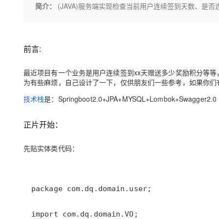
存储
天池大赛
Qwen3.7-Plus
简介：
(JAVA)服务端实现检查当前用户连续签到天数、是
云解析DNS
解决方案免费试用 新老
电子合同
最高领取价值200元试用
能看、能想、能动手的多模
安全
网络与CDN
AI 算法大赛
畅捷通
大数据开发治理平台 Data
AI 产品 免费试用
网络
安全
云开发大赛
Qwen3-VL-Plus
Tableau 订阅
前言:
1亿+ 大模型 tokens 和 
可观测
入门学习赛
中间件
AI空中课堂在线直播课
云防火墙
140+云产品 免费试用
最近项目有一个业务是用户连续签到xx天赠送多少奖励积分等
上云与迁云
云原生的云上边界网络安全
产品新客免费试用，最长1
数据库
为有些麻烦，自己设计了一下，仅供朋友们一些参考，如果你们
生态解决方案
大模型服务
企业出海
大模型ACA认证体验
技术栈
是：Springboot2.0+JPA+MYSQL+Lombok+Swagger2.0
大数据计算
助力企业全员 AI 认知与能
行业生态解决方案
千问AI平台-Token Plan
政企业务
媒体服务
正片开始：
开发者生态解决方案
企业服务与云通信
千问AI平台-模型体验
AI 开发和 AI 应用解决
先贴实体类代码：
在线体验全尺寸、多种模态
域名与网站
Happy 系列大模型
终端用户计算
Serverless
开发工具