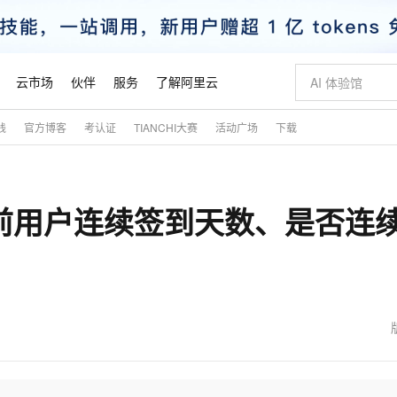
云市场
伙伴
服务
了解阿里云
践
官方博客
考认证
TIANCHI大赛
活动广场
下载
AI 特惠
数据与 API
成为产品伙伴
企业增值服务
最佳实践
价格计算器
AI 场景体
基础软件
产品伙伴合
阿里云认证
市场活动
配置报价
大模型
自助选配和估算价格
新方式
睿译宝，AI翻译排版一步到位
智启 AI 普惠权益
产品生态集成认证中心
企业支持计划
云上春晚
域名与网站
千问官方 MaaS 平台，为开发者和 Agent 而生，新用户赠送 1 亿 + tokens 额度
Qwen Aud
AI Coding
阿里云Maa
2026 阿里云
云服务器 E
为企业打
数据集
Windows
大模型认证
模型
NEW
NEW
当前用户连续签到天数、是否连
交付可用成果
值低价云产品抢先购
上传文档即自动完成翻译和格式还原
至高享 1亿+免费 tokens，加速 Al 应用落地
提供智能易用的域名与建站服务
智能编程，一键
安全可靠、
产品生态伙伴
专家技术服务
云上奥运之旅
弹性计算合作
阿里云中企出
手机三要素
宝塔 Linux
全部认证
价格优势
有专属领域专家
GLM-5.2：长任务时代开源旗舰模型
阿里云 OPC 创新助力计划
千问大模型
即刻拥有 DeepS
AI 电商营销
对象存储 O
大模型
产品生态伙伴工作台
企业增值服务台
云栖战略参考
云存储合作计
云栖大会
身份实名认证
CentOS
训练营
推动算力普惠，释放技术红利
最高返9万
多领域专家智能体,一键组建 AI 虚拟交付团队
快速构建应用程序和网站，即刻迈出上云第一步
至高百万元 Token 补贴，加速一人公司成长
多元化、高性能、安全可靠的大模型服务
真正可用的 1M 上下文,一次完成代码全链路开发
轻松解锁专属 Dee
从图文生成到
云上的中国
数据库合作计
活动全景
短信
Docker
图片和
站式影视创作平台
Hermes Agent，打造自进化智能体
Token Plan 模型订阅计划
数字证书管理服务（原SSL证书）
5 分钟轻松部署
AI 广告创作
无影云电脑
企业成长
NEW
信息公告
看见新力量
云网络合作计
OCR 文字识别
JAVA
证享300元代金券
可视化编排打通从文字构思到成片全链路闭环
全托管，含MySQL、PostgreSQL、SQL Server、MariaDB多引擎
自主进化，持久记忆，越用越聪明
Qwen3.8-Max 首发尝鲜，限时加量 10 倍，夜间低至2折
实现全站HTTPS，呈现可信的WEB访问
图文、视频一
随时随地安
魔搭 Mode
Kimi-K3
HappyHors
NEW
loud
服务实践
官网公告
金融模力时刻
Salesforce O
版
发票查验
全能环境
Claude Code + GStack 打造工程团队
千问办公，限时限量积分加倍
Qoder
低代码高效构
AI 建站
短信服务
型
NEW
作计划
Kimi 最新旗舰模型，长程编程与推理利器
让文字生成流
计划
创新中心
魔搭 ModelSc
健康状态
理服务
让AI从“聊天伙伴”进化为能干活的“数字员工”
安装技能 GStack，拥有专属 AI 工程团队
你的AI工作搭子，覆盖日常办公高频场景
面向真实软件的智能体编程平台
0 代码专业建
客户案例
天气预报查询
操作系统
态合作计划