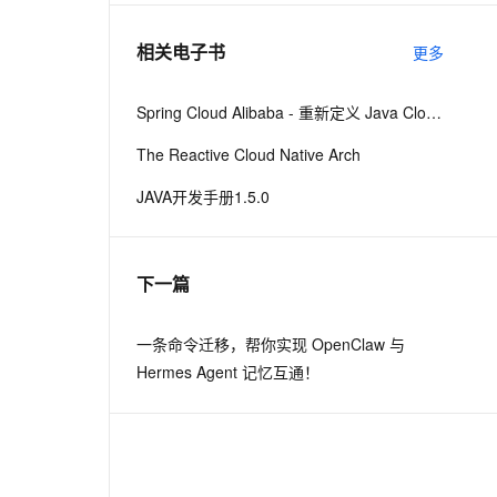
相关电子书
更多
息提取
与 AI 智能体进行实时音视频通话
从文本、图片、视频中提取结构化的属性信息
构建支持视频理解的 AI 音视频实时通话应用
Spring Cloud Alibaba - 重新定义 Java Cloud-Native
t.diy 一步搞定创意建站
构建大模型应用的安全防护体系
The Reactive Cloud Native Arch
通过自然语言交互简化开发流程,全栈开发支持
通过阿里云安全产品对 AI 应用进行安全防护
JAVA开发手册1.5.0
下一篇
一条命令迁移，帮你实现 OpenClaw 与
Hermes Agent 记忆互通！