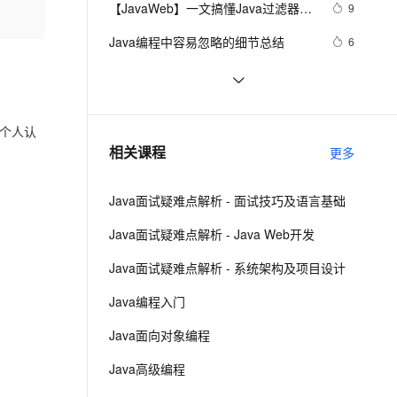
安全
【JavaWeb】一文搞懂Java过滤器与
我要投诉
e-1.1-I2V
Cosyvoice-V3-Flash
9
PolarDB
上云场景组合购
Milvus 弹性伸缩功能新增节
伴
拦截器的区别
漫剧创作，剧本、分镜、视频高效生成
100%兼容MySQL、PostgreSQL，兼容Oracle，支持集中和分布式
覆盖90%+业务场景，专享组合折扣价
点支持范围
畅自然，细节丰富
高表现力语音合成大模型，语音克隆听感自然
VPN
Java编程中容易忽略的细节总结
6
ernetes 版 ACK
云聚AI 严选权益
AI 原生数据库服务发布
SSL 证书
方块人 Java并发——volatile关键字
6
2V
Fun-ASR
，一键激活高效办公新体验
理容器应用的 K8s 服务
精选AI产品，从模型到应用全链提效
Agent 数据网关
文戏情感细腻自然，动作戏激烈拳拳到肉，实现更强表演能力
支持中英文自由切换，具备更强的噪声鲁棒性
堡垒机
java-基础-关键字
5
AI 用量加速计划
云原生数据库 PolarDB
个人认
防火墙
、识别商机，让客服更高效、服务更出色。
java中两种添加监听器的策略
新老同享，达量后返
Agentic Database 发布
4
相关课程
更多
主机安全
应用
Java面试疑难点解析 - 面试技巧及语言基础
千问办公
NEW
AI 应用及服务市场
的智能体编程平台
一站式AI生产力平台
Java面试疑难点解析 - Java Web开发
AI 应用
伶鹊
Java面试疑难点解析 - 系统架构及项目设计
企业级人与Agent协作平台，接入和调度多个数字员工
智能客服平台，对话机器人、对话分析、智能外呼
大模型
Java编程入门
大模型服务平台百炼 - 全妙
自然语言处理
Java面向对象编程
应用创作平台
多模态内容创作工具，已接入 DeepSeek
数据标注
Java高级编程
机器学习