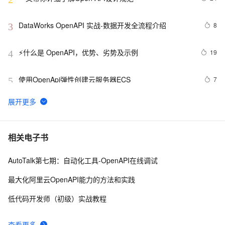
DataWorks OpenAPI 实战-数据开发全流程介绍
8
3
⚡什么是 OpenAPI，优势、劣势及示例
19
4
使用OpenApi弹性创建云服务器ECS
7
5
利用阿里云 OpenAPI 以及 DNS 云解析自建 DDNS 动态
12
6
域名解析服务
DataWorks OpenAPI 示例（元数据模块）
20
7
相关电子书
AutoTalk第七期：自动化工具-OpenAPI在线调试
Darabonba：支持任意 OpenAPI 网关的多语言 SDK 
798
8
方案
最大化阿里云OpenAPI能力的方法和实践
使用OpenApi完成云服务器ECS续费管理
4115
9
低代码开发师（初级）实战教程
终于懂了，RPC和OpenApi的区别
4
10
查看更多