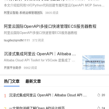
本文介绍如何用10行Python代码创建专属阿里云OpenAPI MCP Server。针对传统MCP Server工具固化、开发复杂等问题，提出借助alibaba-cloud-ops-mcp-server实现灵活拓展的方案。通过配置服务与API名称，运行简短代码即可生成支持SSE连接的MCP Server。用户无需深入了解阿里云OpenAPI细节，大幅降低开发门槛。未来将探索通用工具设计，实现固定工具调用任意API，进一步提升灵活性与效率。
阿里云智能-系统运维管理团队
3805
阿里云国际OpenAPI多接口快速管理ECS服务器教程
阿里云国际OpenAPI多接口快速管理ECS服务器教程
lsug6eziqmdfk1111
372
沉浸式集成阿里云 OpenAPI｜Alibaba Cloud API Toolkit for VS Code
Alibaba Cloud API Toolkit for VSCode 是集成了 OpenAPI 开发者门户多项功能的 VSCode 插件，开发者可以通过这个插件方便地查找API文档、进行API调试、插入SDK代码，并配置基础环境设置。我们的目标是缩短开发者在门户和IDE之间的频繁切换，实现API信息和开发流程的无缝结合，让开发者的工作变得更加高效和紧密。
开放平台助手
9962
热门文章
最新文章
沉浸式集成阿里云 OpenAPI｜Alibaba Cloud API 
20
1
Toolkit for VS Code
一文带你详细了解Open API设计规范
24
2