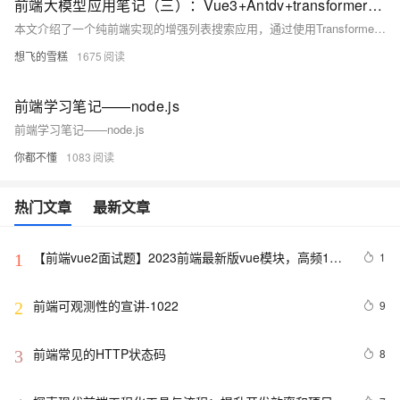
前端大模型应用笔记（三）：Vue3+Antdv+transformers+本地模型实现浏览器端侧增强搜索
本文介绍了一个纯前端实现的增强列表搜索应用，通过使用Transformer模型，实现了更智能的搜索功能，如使用“番茄”可以搜索到“西红柿”。项目基于Vue3和Ant Design Vue，使用了Xenova的bge-base-zh-v1.5模型。文章详细介绍了从环境搭建、数据准备到具体实现的全过程，并展示了实际效果和待改进点。
想飞的雪糕
1675
前端学习笔记——node.js
前端学习笔记——node.js
你都不懂
1083
热门文章
最新文章
【前端vue2面试题】2023前端最新版vue模块，高频17
1
1
问(上)
前端可观测性的宣讲-1022
9
2
前端常见的HTTP状态码
8
3