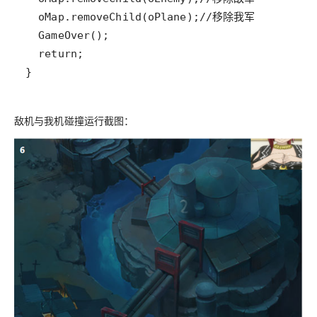
}
敌机与我机碰撞运行截图：