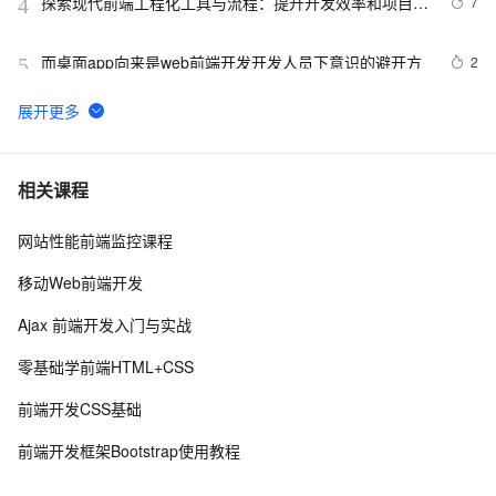
探索现代前端工程化工具与流程：提升开发效率和项目质
7
4
量
而桌面app向来是web前端开发开发人员下意识的避开方
2
5
前端组件之Bootstrap与Ant design of Vue
6
6
前后端分离，如何在前端项目中动态插入后端API基地
2
7
相关课程
址？（in docker）
网站性能前端监控课程
前端|layui后台管理—table 数据表格
4
8
移动Web前端开发
手机真机调试本地前端页面
6
9
Ajax 前端开发入门与实战
前端智勇大闯关-第二季-第二题
626
10
零基础学前端HTML+CSS
前端开发CSS基础
前端开发框架Bootstrap使用教程