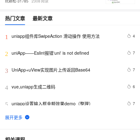
阮颖松-31785
2308
热门文章
最新文章
uniapp组件库SwipeAction 滑动操作 使用方法
4
1
uniApp——Eslint报错'uni' is not defined 
7
2
UniApp+uView实现图片上传返回Base64
7
3
vue,uniapp生成二维码
6
4
uniapp设置输入框金额效果demo（整理）
7
5
uniapp u-tabs表单如何默认选中
4
6
【Uniapp】小程序携带Token请求接口+无感知登录方案
9
7
相关课程