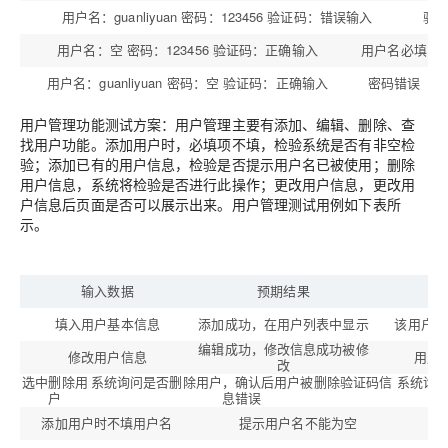
用户名：guanliyuan 密码：123456 验证码：错误输入
验
用户名：空 密码：123456 验证码：正确输入
用户名必填
用户名：guanliyuan 密码：空 验证码：正确输入
密码错误
用户管理功能测试方案：用户管理主要有添加、编辑、删除、查
找用户功能。添加用户时，必填项不填，检验系统是否有非空检
验；添加已有的用户信息，检验是否提示用户名已被使用；删除
用户信息，系统将检验是否进行此操作；更改用户信息，更改用
户信息后页面是否可以展示出来。用户管理测试用例如下表所
示。
输入数据
预期结果
实
填入用户基本信息
添加成功，在用户列表中显示
该用户出
编辑成功，修改信息成功被修
修改用户信息
用户
改
选中删除用
系统询问是否删除用户，确认后用户被删除验证码信
系统询
户
息错误
添加用户时不填用户名
提示用户名不能为空