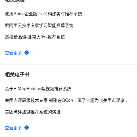
2.0
使用Redis企业版(Tair)构建实时推荐系统
UniApp 生命周期详解
0
8
跟阿里云技术专家学习智能推荐系统
ERP系统源码，基于
8
9
高校精品课-北京大学 -推荐系统
SpringBoot+Vue+ElementUI+UniAPP开发
uniapp 安装插件 uView （多平台快速开发的UI框架）
3
10
查看更多
相关电子书
基于E-MapReduce梨视频推荐系统
美团点评高级技术专家 郑刚在QCon上做了主题为《美团点评旅游推荐系统的演进》的演讲，就美团点评酒旅业务简介与基于用户画像找回策略演进等进行了深入的分享。
美团点评旅游推荐系统的演进
查看更多