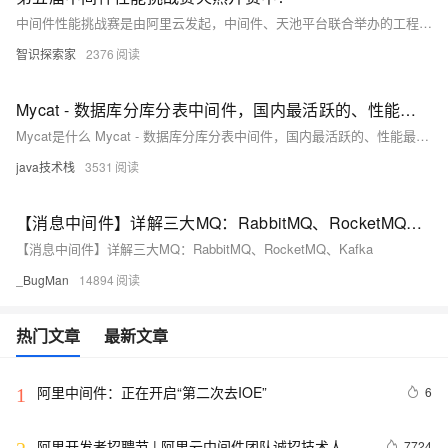
中间件性能挑战赛是由阿里云发起，中间件、天池平台联合举办的工程视角品牌赛事，初衷是为热爱技术的年轻人提供一个挑战世界级技术问题的舞台，希望选手在追求性能极致的同时能深刻体会技术人的匠心精神，用技术为全社会创造更大价值。
智识探索家
2376
Mycat - 数据库分库分表中间件，国内最活跃的、性能最好的开源数据库中间件！
Mycat是什么 Mycat - 数据库分库分表中间件，国内最活跃的、性能最好的开源数据库中间件！ 一个彻底开源的，面向企业应用开发的大数据库集群 支持事务、ACID、可以替代MySQL的加强版数据库 一个可以视为MySQL集群的企业级数据库，用来替...
java技术栈
3531
【消息中间件】详解三大MQ：RabbitMQ、RocketMQ、Kafka
【消息中间件】详解三大MQ：RabbitMQ、RocketMQ、Kafka
_BugMan
14894
热门文章
最新文章
阿里中间件：正在开启“第二次去IOE”
6
1
阿里开发者招聘节 | 阿里云中间件团队诚招技术人才
7724