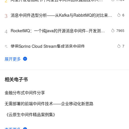
2
啦！
消息中间件选型分析——从Kafka与RabbitMQ的对比来看
6
3
全局
RocketMQ：一个纯java的开源消息中间件--开发测试
7965
4
环境搭建
使用Spring Cloud Stream集成消息中间件
7
5
【物联网中间件平台-06】RFID刷卡拍照
0
6
SpringBoot2 整合MinIO中间件，实现文件便捷管理
3
7
相关电子书
金融分布式中间件分享
.NET应用服务器（中间件）来到
5
8
无需部署的前端中间件技术——企业移动化新思路
解Bug之路-中间件"SQL重复执行" 
3
9
《云原生中间件精品案例集》
成都技术大佬云集，他们在云原生中间件Meetup上都聊
3
10