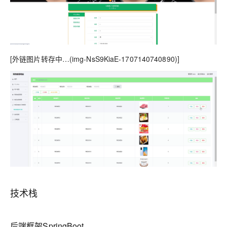
[外链图片转存中…(img-NsS9KiaE-1707140740890)]
技术栈
后端框架SpringBoot