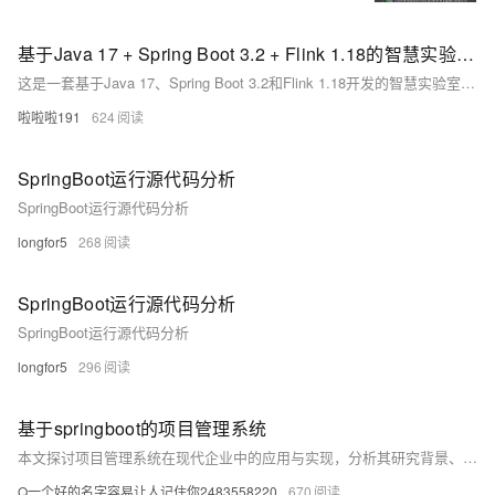
基于Java 17 + Spring Boot 3.2 + Flink 1.18的智慧实验室管理系统核心代码
这是一套基于Java 17、Spring Boot 3.2和Flink 1.18开发的智慧实验室管理系统核心代码。系统涵盖多协议设备接入（支持OPC UA、MQTT等12种工业协议）、实时异常检测（Flink流处理引擎实现设备状态监控）、强化学习调度（Q-Learning算法优化资源分配）、三维可视化（JavaFX与WebGL渲染实验室空间）、微服务架构（Spring Cloud构建分布式体系）及数据湖建设（Spark构建实验室数据仓库）。实际应用中，该系统显著提升了设备调度效率（响应时间从46分钟降至9秒）、设备利用率（从41%提升至89%），并大幅减少实验准备时间和维护成本。
啦啦啦191
624
SpringBoot运行源代码分析
SpringBoot运行源代码分析
longfor5
268
SpringBoot运行源代码分析
SpringBoot运行源代码分析
longfor5
296
基于springboot的项目管理系统
本文探讨项目管理系统在现代企业中的应用与实现，分析其研究背景、意义及现状，阐述基于SSM、Java、MySQL和Vue等技术构建系统的关键方法，展现其在提升管理效率、协同水平与风险管控方面的价值。
Q一个好的名字容易让人记住你2483558220
670