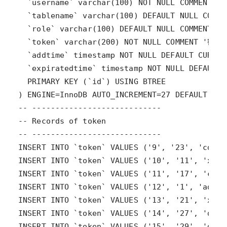
INSERT INTO `token` VALUES ('15', '29', 'daj