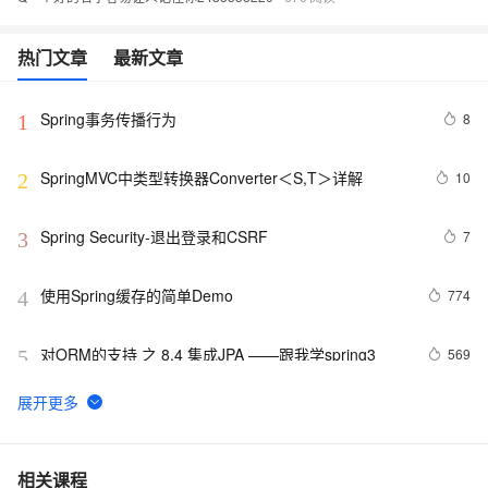
热门文章
最新文章
Spring事务传播行为
8
1
SpringMVC中类型转换器Converter＜S,T＞详解
10
2
Spring Security-退出登录和CSRF 
7
3
使用Spring缓存的简单Demo
774
4
对ORM的支持 之 8.4 集成JPA ——跟我学spring3
569
5
使用Spring Cloud Stream集成消息中间件
7
6
F版本SpringCloud 3—大白话Eureka服务注册与发现
465
7
相关课程