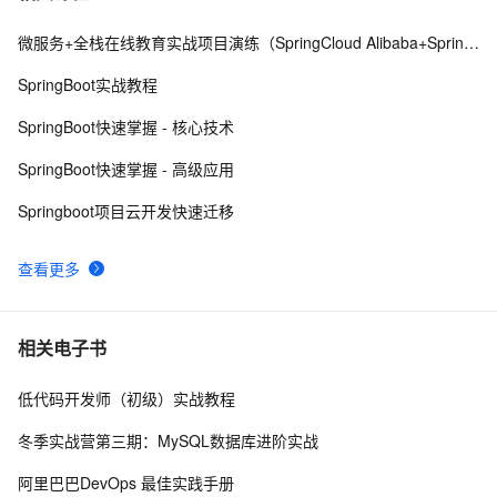
微服务+全栈在线教育实战项目演练（SpringCloud Alibaba+SpringBoot）
Spring Cloud微服务面试题
7
8
SpringBoot实战教程
spring quartz分布式任务计划
726
9
SpringBoot快速掌握 - 核心技术
Spring5参考指南:JSR 330标准注解
6
10
SpringBoot快速掌握 - 高级应用
Springboot项目云开发快速迁移
查看更多
相关电子书
低代码开发师（初级）实战教程
冬季实战营第三期：MySQL数据库进阶实战
阿里巴巴DevOps 最佳实践手册