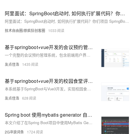
阿里面试：SpringBoot启动时, 如何执行扩展代码？你们项目 SpringBoot 进行过 哪些 扩展？
阿里面试：SpringBoot启动时, 如何执行扩展代码？你们项目 SpringBoot 进行过 哪些 扩展？
技术自由圈/原疯狂创客圈
1033
基于springboot+vue开发的会议预约管理系统
一个完整的会议预约管理系统，包含前端用户界面、管理后台和后端API服务。 ### 后端 - **框架**: Spring Boot 2.7.18 - **数据库**: MySQL 5.6+ - **ORM**: MyBatis Plus 3.5.3.1 - **安全**: Spring Security + JWT - **Java版本**: Java 11 ### 前端 - **框架**: Vue 3.3.4 - **UI组件**: Element Plus 2.3.8 - **构建工具**: Vite 4.4.5 - **状态管理**: Pinia 2.1.6 - **HTTP客户端
友点佳浩
1435
基于springboot+vue开发的校园食堂评价系统【源码+sql+可运行】【50809】
本系统基于SpringBoot与Vue3开发，实现校园食堂评价功能。前台支持用户注册登录、食堂浏览、菜品查看及评价发布；后台提供食堂、菜品与评价管理模块，支持权限控制与数据维护。技术栈涵盖SpringBoot、MyBatisPlus、Vue3、ElementUI等，适配响应式布局，提供完整源码与数据库脚本，可直接运行部署。
友点佳浩
628
Spring boot 使用mybatis generator 自动生成代码插件
本文介绍了在Spring Boot项目中使用MyBatis Generator插件自动生成代码的详细步骤。首先创建一个新的Spring Boot项目，接着引入MyBatis Generator插件并配置`pom.xml`文件。然后删除默认的`application.properties`文件，创建`application.yml`进行相关配置，如设置Mapper路径和实体类包名。重点在于配置`generatorConfig.xml`文件，包括数据库驱动、连接信息、生成模型、映射文件及DAO的包名和位置。最后通过IDE配置运行插件生成代码，并在主类添加`@MapperScan`注解完成整合
2G冲浪词条
1724