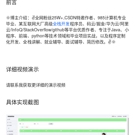
前言
🌞
博主介绍
：✌全网粉丝25W+,CSDN特邀作者、985计算机专业
毕业、某互联网大厂高级
全栈开发
程序员、码云/掘金/华为云/阿里
云/InfoQ/StackOverflow/github等平台优质作者、专注于Java、小
程序、前端、python等技术领域和毕业项目实战，以及程序定制
化开发、全栈讲解、就业辅导、面试辅导、简历修改。✌🌞
详细视频演示
请联系我获取更详细的演示视频
具体实现截图